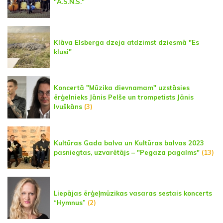
"A.S.N.S."
Klāva Elsberga dzeja atdzimst dziesmā "Es
klusi"
Koncertā "Mūzika dievnamam" uzstāsies
ērģelnieks Jānis Pelše un trompetists Jānis
Ivuškāns
(3)
Kultūras Gada balva un Kultūras balvas 2023
pasniegtas, uzvarētājs – "Pegaza pagalms"
(13)
Liepājas ērģeļmūzikas vasaras sestais koncerts
“Hymnus”
(2)