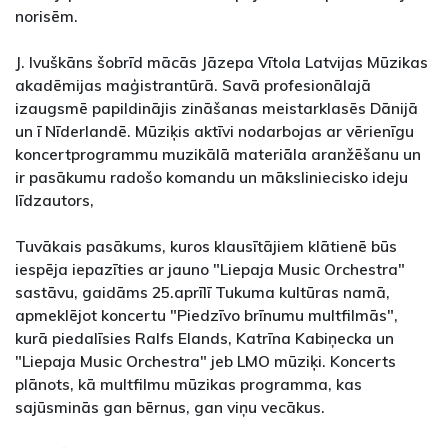
norisēm.
J. Ivuškāns šobrīd mācās Jāzepa Vītola Latvijas Mūzikas
akadēmijas maģistrantūrā. Savā profesionālajā
izaugsmē papildinājis zināšanas meistarklasēs Dānijā
un ī Nīderlandē. Mūziķis aktīvi nodarbojas ar vērienīgu
koncertprogrammu muzikālā materiāla aranžēšanu un
ir pasākumu radošo komandu un māksliniecisko ideju
līdzautors,
Tuvākais pasākums, kuros klausītājiem klātienē būs
iespēja iepazīties ar jauno "Liepaja Music Orchestra"
sastāvu, gaidāms 25.aprīlī Tukuma kultūras namā,
apmeklējot koncertu "Piedzīvo brīnumu multfilmās",
kurā piedalīsies Ralfs Elands, Katrīna Kabiņecka un
"Liepaja Music Orchestra" jeb LMO mūziķi. Koncerts
plānots, kā multfilmu mūzikas programma, kas
sajūsminās gan bērnus, gan viņu vecākus.