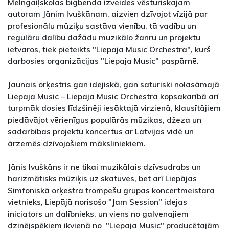
Melngaiļskolas bigbenda izveides vēsturiskajam
autoram Jānim Ivuškānam, aizvien dzīvojot vīzijā par
profesionālu mūziķu sastāva vienību, tā vadību un
regulāru dalību dažādu muzikālo žanru un projektu
ietvaros, tiek pieteikts "Liepaja Music Orchestra", kurš
darbosies organizācijas "Liepaja Music" paspārnē.
Jaunais orķestris gan idejiskā, gan saturiski nolasāmajā
Liepaja Music – Liepaja Music Orchestra kopsakarībā arī
turpmāk dosies līdzšinēji iesāktajā virzienā, klausītājiem
piedāvājot vērienīgus populārās mūzikas, džeza un
sadarbības projektu koncertus ar Latvijas vidē un
ārzemēs dzīvojošiem māksliniekiem.
Jānis Ivuškāns ir ne tikai muzikālais dzīvsudrabs un
harizmātisks mūziķis uz skatuves, bet arī Liepājas
Simfoniskā orķestra trompešu grupas koncertmeistara
vietnieks, Liepājā norisošo "Jam Session" idejas
iniciators un dalībnieks, un viens no galvenajiem
dzinējspēkiem ikvienā no "Liepaja Music" producētajām