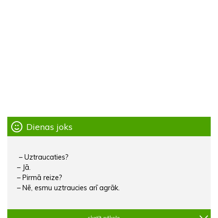
Dienas joks
– Uztraucaties?
– Jā.
– Pirmā reize?
– Nē, esmu uztraucies arī agrāk.