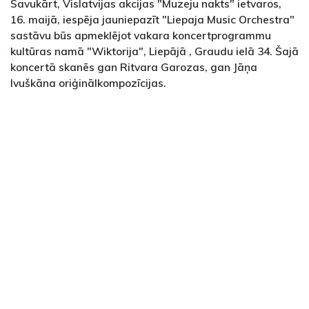
Savukārt, Vislatvijas akcijas "Muzeju nakts" ietvaros,
16. maijā, iespēja jauniepazīt "Liepaja Music Orchestra"
sastāvu būs apmeklējot vakara koncertprogrammu
kultūras namā "Wiktorija", Liepājā , Graudu ielā 34. Šajā
koncertā skanēs gan Ritvara Garozas, gan Jāņa
Ivuškāna oriģinālkompozīcijas.