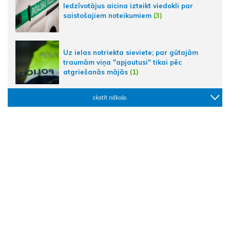
Iedzīvotājus aicina izteikt viedokli par
saistošajiem noteikumiem
(3)
Uz ielas notriekta sieviete; par gūtajām
traumām viņa "apjautusi" tikai pēc
atgriešanās mājās
(1)
skatīt nākošo