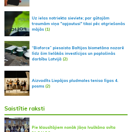
Uz ielas notriekta sieviete; par gūtajām
traumām viņa "apjautusi" tikai pēc atgriešanās
mājās
(1)
“Bioforce” piesaista Baltijas biometāna nozarē
līdz šim lielākās investīcijas un paplašinās
darbību Latvijā
(2)
Aizvadīts Liepājas pludmales tenisa līgas 4.
posms
(2)
Saistītie raksti
Pie klausītājiem nonāk Jāņa Ivuškāna svīta