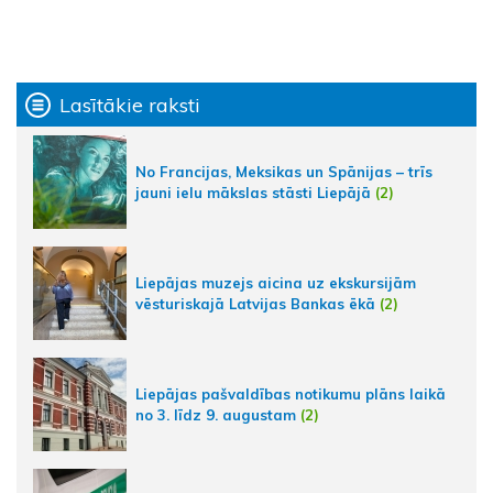
Lasītākie raksti
No Francijas, Meksikas un Spānijas – trīs
jauni ielu mākslas stāsti Liepājā
(2)
Liepājas muzejs aicina uz ekskursijām
vēsturiskajā Latvijas Bankas ēkā
(2)
Liepājas pašvaldības notikumu plāns laikā
no 3. līdz 9. augustam
(2)