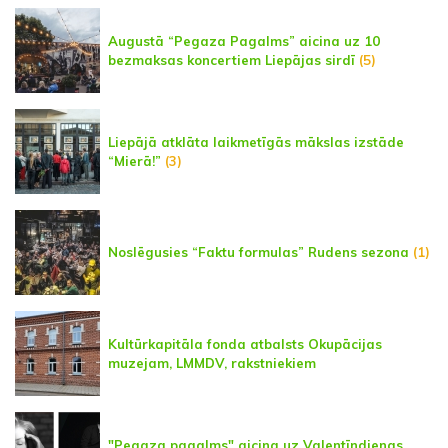
Augustā “Pegaza Pagalms” aicina uz 10
bezmaksas koncertiem Liepājas sirdī
(5)
Liepājā atklāta laikmetīgās mākslas izstāde
“Mierā!”
(3)
Noslēgusies “Faktu formulas” Rudens sezona
(1)
Kultūrkapitāla fonda atbalsts Okupācijas
muzejam, LMMDV, rakstniekiem
"Pegaza pagalms" aicina uz Valentīndienas