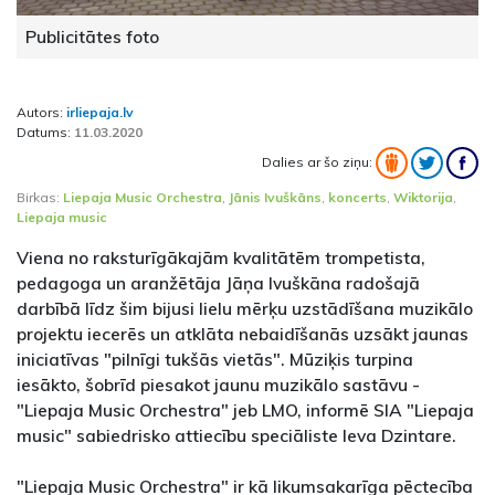
Publicitātes foto
Autors:
irliepaja.lv
Datums:
11.03.2020
Dalies ar šo ziņu:
Birkas:
Liepaja Music Orchestra
,
Jānis Ivuškāns
,
koncerts
,
Wiktorija
,
Liepaja music
Viena no raksturīgākajām kvalitātēm trompetista,
pedagoga un aranžētāja Jāņa Ivuškāna radošajā
darbībā līdz šim bijusi lielu mērķu uzstādīšana muzikālo
projektu iecerēs un atklāta nebaidīšanās uzsākt jaunas
iniciatīvas "pilnīgi tukšās vietās". Mūziķis turpina
iesākto, šobrīd piesakot jaunu muzikālo sastāvu -
"Liepaja Music Orchestra" jeb LMO, informē SIA "Liepaja
music" sabiedrisko attiecību speciāliste Ieva Dzintare.
"Liepaja Music Orchestra" ir kā likumsakarīga pēctecība