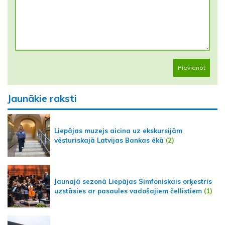
Pievienot
Jaunākie raksti
Liepājas muzejs aicina uz ekskursijām
vēsturiskajā Latvijas Bankas ēkā
(2)
Jaunajā sezonā Liepājas Simfoniskais orķestris
uzstāsies ar pasaules vadošajiem čellistiem
(1)