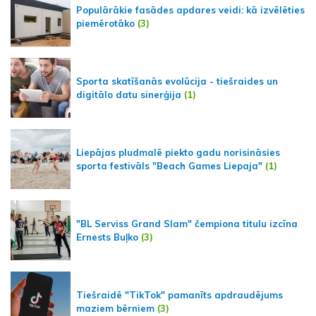
Populārākie fasādes apdares veidi: kā izvēlēties
piemērotāko
(3)
Sporta skatīšanās evolūcija - tiešraides un
digitālo datu sinerģija
(1)
Liepājas pludmalē piekto gadu norisināsies
sporta festivāls "Beach Games Liepaja"
(1)
"BL Serviss Grand Slam" čempiona titulu izcīna
Ernests Buļko
(3)
Tiešraidē "TikTok" pamanīts apdraudējums
maziem bērniem
(3)