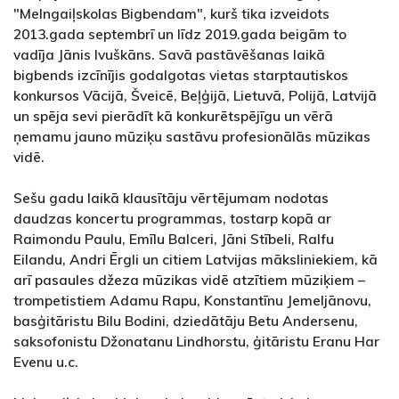
"Melngaiļskolas Bigbendam", kurš tika izveidots
2013.gada septembrī un līdz 2019.gada beigām to
vadīja Jānis Ivuškāns. Savā pastāvēšanas laikā
bigbends izcīnījis godalgotas vietas starptautiskos
konkursos Vācijā, Šveicē, Beļģijā, Lietuvā, Polijā, Latvijā
un spēja sevi pierādīt kā konkurētspējīgu un vērā
ņemamu jauno mūziķu sastāvu profesionālās mūzikas
vidē.
Sešu gadu laikā klausītāju vērtējumam nodotas
daudzas koncertu programmas, tostarp kopā ar
Raimondu Paulu, Emīlu Balceri, Jāni Stībeli, Ralfu
Eilandu, Andri Ērgli un citiem Latvijas māksliniekiem, kā
arī pasaules džeza mūzikas vidē atzītiem mūziķiem –
trompetistiem Adamu Rapu, Konstantīnu Jemeljānovu,
basģitāristu Bilu Bodini, dziedātāju Betu Andersenu,
saksofonistu Džonatanu Lindhorstu, ģitāristu Eranu Har
Evenu u.c.