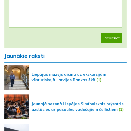
Pievienot
Jaunākie raksti
Liepājas muzejs aicina uz ekskursijām
vēsturiskajā Latvijas Bankas ēkā
(1)
Jaunajā sezonā Liepājas Simfoniskais orķestris
uzstāsies ar pasaules vadošajiem čellistiem
(1)