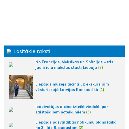
Lasītākie raksti
No Francijas, Meksikas un Spānijas – trīs
jauni ielu mākslas stāsti Liepājā
(2)
Liepājas muzejs aicina uz ekskursijām
vēsturiskajā Latvijas Bankas ēkā
(1)
Iedzīvotājus aicina izteikt viedokli par
saistošajiem noteikumiem
(3)
Liepājas pašvaldības notikumu plāns laikā
no 3. līdz 9. augustam
(2)