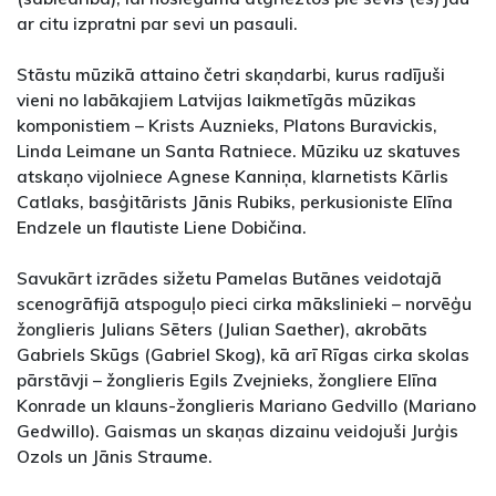
ar citu izpratni par sevi un pasauli.
Stāstu mūzikā attaino četri skaņdarbi, kurus radījuši
vieni no labākajiem Latvijas laikmetīgās mūzikas
komponistiem – Krists Auznieks, Platons Buravickis,
Linda Leimane un Santa Ratniece. Mūziku uz skatuves
atskaņo vijolniece Agnese Kanniņa, klarnetists Kārlis
Catlaks, basģitārists Jānis Rubiks, perkusioniste Elīna
Endzele un flautiste Liene Dobičina.
Savukārt izrādes sižetu Pamelas Butānes veidotajā
scenogrāfijā atspoguļo pieci cirka mākslinieki – norvēģu
žonglieris Julians Sēters (Julian Saether), akrobāts
Gabriels Skūgs (Gabriel Skog), kā arī Rīgas cirka skolas
pārstāvji – žonglieris Egils Zvejnieks, žongliere Elīna
Konrade un klauns-žonglieris Mariano Gedvillo (Mariano
Gedwillo). Gaismas un skaņas dizainu veidojuši Jurģis
Ozols un Jānis Straume.