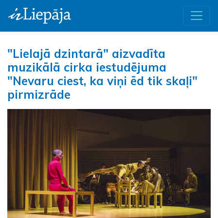
"Lielajā dzintarā" aizvadīta
muzikālā cirka iestudējuma
"Nevaru ciest, ka viņi ēd tik skaļi"
pirmizrāde