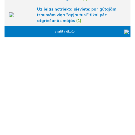
Uz ielas notriekta sieviete; par gūtajām
traumām viņa "apjautusi" tikai pēc
atgriešanās mājās
(1)
skatīt nākošo