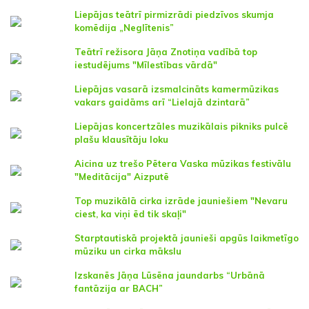
Liepājas teātrī pirmizrādi piedzīvos skumja
komēdija „Neglītenis”
Teātrī režisora Jāņa Znotiņa vadībā top
iestudējums "Mīlestības vārdā"
Liepājas vasarā izsmalcināts kamermūzikas
vakars gaidāms arī “Lielajā dzintarā”
Liepājas koncertzāles muzikālais pikniks pulcē
plašu klausītāju loku
Aicina uz trešo Pētera Vaska mūzikas festivālu
"Meditācija" Aizputē
Top muzikālā cirka izrāde jauniešiem "Nevaru
ciest, ka viņi ēd tik skaļi"
Starptautiskā projektā jaunieši apgūs laikmetīgo
mūziku un cirka mākslu
Izskanēs Jāņa Lūsēna jaundarbs “Urbānā
fantāzija ar BACH”