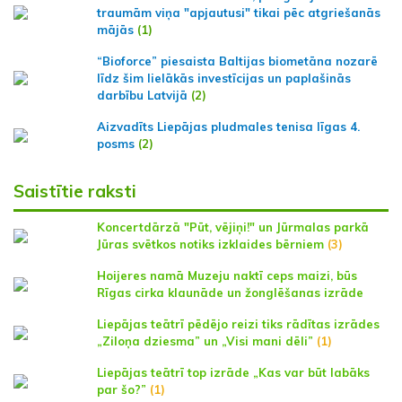
traumām viņa "apjautusi" tikai pēc atgriešanās
mājās
(1)
“Bioforce” piesaista Baltijas biometāna nozarē
līdz šim lielākās investīcijas un paplašinās
darbību Latvijā
(2)
Aizvadīts Liepājas pludmales tenisa līgas 4.
posms
(2)
Saistītie raksti
Koncertdārzā "Pūt, vējiņi!" un Jūrmalas parkā
Jūras svētkos notiks izklaides bērniem
(3)
Hoijeres namā Muzeju naktī ceps maizi, būs
Rīgas cirka klaunāde un žonglēšanas izrāde
Liepājas teātrī pēdējo reizi tiks rādītas izrādes
„Ziloņa dziesma” un „Visi mani dēli”
(1)
Liepājas teātrī top izrāde „Kas var būt labāks
par šo?”
(1)