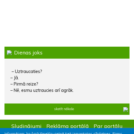
Dienas joks
– Uztraucaties?
– Jā.
– Pirmā reize?
– Nē, esmu uztraucies arī agrāk.
skatīt nākošo
Sludinājumi
Reklāma portālā
Par portālu
Informējam, ka šajā tīmekļa vietnē tiek izmantotas sīkdatnes. Pirms