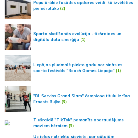
Populārākie fasādes apdares veidi: kā izvēlēties
piemērotāko
(2)
Sporta skatīšanās evolūcija - tiešraides un
digitālo datu sinerģija
(1)
Liepājas pludmalē piekto gadu norisināsies
sporta festivāls "Beach Games Liepaja"
(1)
"BL Serviss Grand Slam" čempiona titulu izcīna
Ernests Buļko
(3)
Tiešraidē "TikTok" pamanīts apdraudējums
maziem bērniem
(3)
Uz ielas notriekta sieviete; par gūtajām