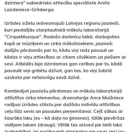
dzintara" sabiedrisko attiecību speciāliste Anita
Lazdeniece-Grīnberga.
Izrādes sižetu iedvesmojuši Latvijas reģionu jaunieši,
kuri piedalījās starptautiskā mākslu laboratorijā
"CirqueMusique". Radošo darbnīcu laikā, darbojoties
kopā ar mūziķiem un cirka māksliniekiem, jaunieši
dalījās pārdomās par to, kādu viņi redz pasauli un
kādas ir viņu attiecības ar citiem cilvēkiem un pašiem ar
sevi. Atbildēs bija dzirdamas gan cerības par to, kādā
pasaulē viņi gribētu dzīvot, gan tas, ko viņi šobrīd
uzskata par netaisnīgu savā dzīvē.
Kombinējot jauniešu pārdomas un mākslu laboratorijā
attīstītos cirka elementus, dramaturģe Ance Muižniece
radījusi izrādes stāstu par dažādu indivīdu attīstības
ceļu līdz sevis un pasaules pieņemšanai. Ceļš sākas ar
šaurāko loku (es – kā daļa no ģimenes), tālāk pievēršas
vidējam lokam (draugi). Vēlāk tas aizved pie lielā loka
(sabiedrība), lai noslēgumā atgrieztos pie sevis (es) jau