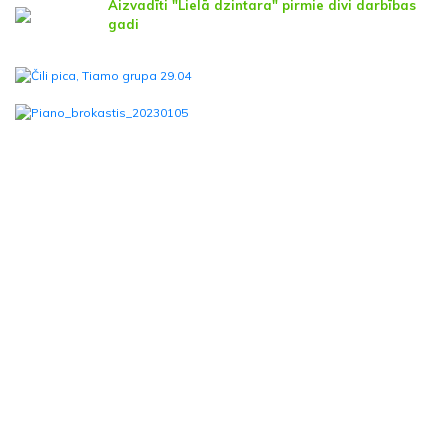
Aizvadīti "Lielā dzintara" pirmie divi darbības
gadi