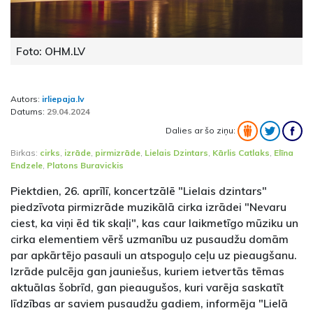
Foto: OHM.LV
Autors:
irliepaja.lv
Datums:
29.04.2024
Dalies ar šo ziņu:
Birkas:
cirks
,
izrāde
,
pirmizrāde
,
Lielais Dzintars
,
Kārlis Catlaks
,
Elīna
Endzele
,
Platons Buravickis
Piektdien, 26. aprīlī, koncertzālē "Lielais dzintars"
piedzīvota pirmizrāde muzikālā cirka izrādei "Nevaru
ciest, ka viņi ēd tik skaļi", kas caur laikmetīgo mūziku un
cirka elementiem vērš uzmanību uz pusaudžu domām
par apkārtējo pasauli un atspoguļo ceļu uz pieaugšanu.
Izrāde pulcēja gan jauniešus, kuriem ietvertās tēmas
aktuālas šobrīd, gan pieaugušos, kuri varēja saskatīt
līdzības ar saviem pusaudžu gadiem, informēja "Lielā