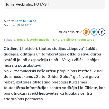
Jānis Vecbrālis, FOTAST
Autors:
Sarmīte Pujēna
Datums:
15.10.2013
Dalies ar šo ziņu:
Birkas:
Liepava
,
izstāde
,
muzejs
,
TMKC
,
Lia Ģibiete
,
tautastērps
Otrdien, 15.oktobrī, tautas studijas „Liepava” čaklās
audējas, adītājas un tamborētājas atklāja savu darbu
izstādi jaunā ekspozīciju telpā – Velvju zālēs Liepājas
muzeja pagrabstāvā.
No kurzemnieciski košo krāsu pārpilnības izstādē, kurai
dots nosaukums „Gulta. Grīda. Galds” gluži vai galva
reibst, izstādes atklāšanā priecājās Kurzemes
tautastērpu informācijas centra vadītāja Lia Ģibiete, kas
bija atnākusi sveikt liepavietes kā labākās centra
sadarbības partneres.