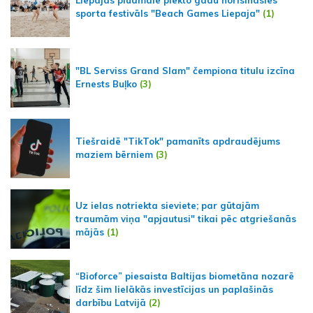
Liepājas pludmalē piekto gadu norisināsies
sporta festivāls "Beach Games Liepaja"
(1)
"BL Serviss Grand Slam" čempiona titulu izcīna
Ernests Buļko
(3)
Tiešraidē "TikTok" pamanīts apdraudējums
maziem bērniem
(3)
Uz ielas notriekta sieviete; par gūtajām
traumām viņa "apjautusi" tikai pēc atgriešanās
mājās
(1)
“Bioforce” piesaista Baltijas biometāna nozarē
līdz šim lielākās investīcijas un paplašinās
darbību Latvijā
(2)