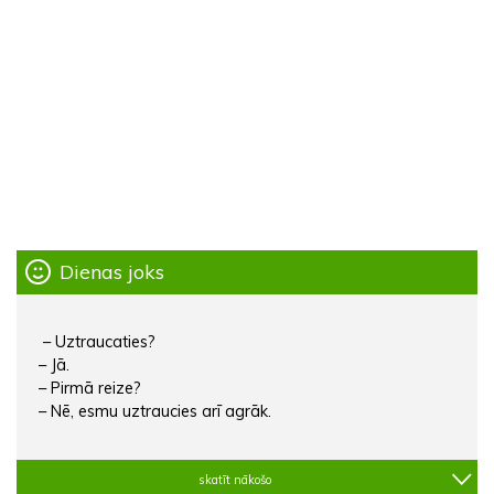
Dienas joks
– Uztraucaties?
– Jā.
– Pirmā reize?
– Nē, esmu uztraucies arī agrāk.
skatīt nākošo