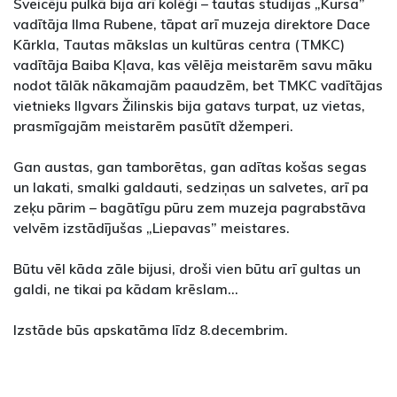
Sveicēju pulkā bija arī kolēģi – tautas studijas „Kursa”
vadītāja Ilma Rubene, tāpat arī muzeja direktore Dace
Kārkla, Tautas mākslas un kultūras centra (TMKC)
vadītāja Baiba Kļava, kas vēlēja meistarēm savu māku
nodot tālāk nākamajām paaudzēm, bet TMKC vadītājas
vietnieks Ilgvars Žilinskis bija gatavs turpat, uz vietas,
prasmīgajām meistarēm pasūtīt džemperi.
Gan austas, gan tamborētas, gan adītas košas segas
un lakati, smalki galdauti, sedziņas un salvetes, arī pa
zeķu pārim – bagātīgu pūru zem muzeja pagrabstāva
velvēm izstādījušas „Liepavas” meistares.
Būtu vēl kāda zāle bijusi, droši vien būtu arī gultas un
galdi, ne tikai pa kādam krēslam...
Izstāde būs apskatāma līdz 8.decembrim.