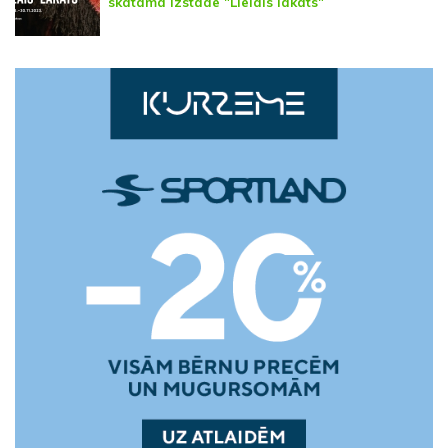
skatāma izstāde "Lielais lakats"