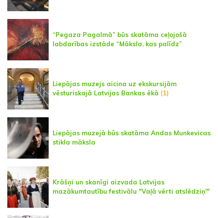
“Pegaza Pagalmā” būs skatāma ceļojošā
labdarības izstāde “Māksla, kas palīdz”
Liepājas muzejs aicina uz ekskursijām
vēsturiskajā Latvijas Bankas ēkā
(1)
Liepājas muzejā būs skatāma Andas Munkevicas
stikla māksla
Krāšņi un skanīgi aizvada Latvijas
mazākumtautību festivālu "Vaļā vērti atslēdziņ'"