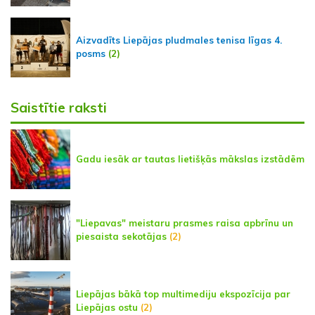
Aizvadīts Liepājas pludmales tenisa līgas 4.
posms
(2)
Saistītie raksti
Gadu iesāk ar tautas lietišķās mākslas izstādēm
"Liepavas" meistaru prasmes raisa apbrīnu un
piesaista sekotājas
(2)
Liepājas bākā top multimediju ekspozīcija par
Liepājas ostu
(2)