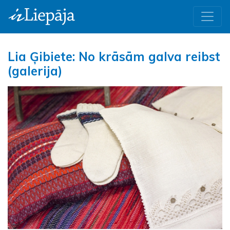
Lia Ģibiete: No krāsām galva reibst
(galerija)