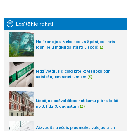
Lasītākie raksti
No Francijas, Meksikas un Spānijas – trīs
jauni ielu mākslas stāsti Liepājā
(2)
Iedzīvotājus aicina izteikt viedokli par
saistošajiem noteikumiem
(3)
Liepājas pašvaldības notikumu plāns laikā
no 3. līdz 9. augustam
(2)
Aizvadīts trešais pludmales volejbola un