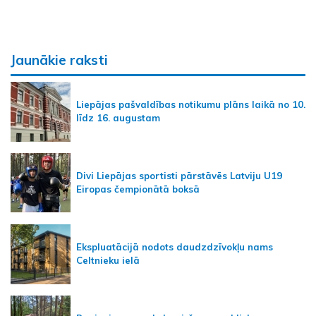
Jaunākie raksti
Liepājas pašvaldības notikumu plāns laikā no 10.
līdz 16. augustam
Divi Liepājas sportisti pārstāvēs Latviju U19
Eiropas čempionātā boksā
Ekspluatācijā nodots daudzdzīvokļu nams
Celtnieku ielā