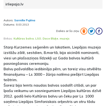
irliepaja.lv
Autors:
Sarmīte Pujēna
Datums:
8.03.2013
Dalies ar šo ziņu:
Birkas:
Kultūras balva
,
LSO
,
Dace Bluķe
,
muzejs
Starp Kurzemes seģenēm un lakatiem, Liepājas muzeja
izstāžu zālē, sestdien, 8.martā, bija aicināti nominanti,
viesi un plašsaziņas līdzekļi uz Gada balvas kultūrā
pasniegšanas ceremoniju.
Balvu pašvaldība iedibināja pērn, un toreiz visu atvēlēto
finansējumu – Ls 3000 – žūrija nolēma piešķirt Liepājas
teātrim.
Šoreiz bija lemts naudas balvas sadalīt citādi, un par
īpašu veikumu un sasniegumiem Liepājas kultūras dzīvē
2012. gadā lielo Kultūras balvu un čeku par Ls 1000
saņēma Liepājas Simfoniskais orķestris un otru tādu