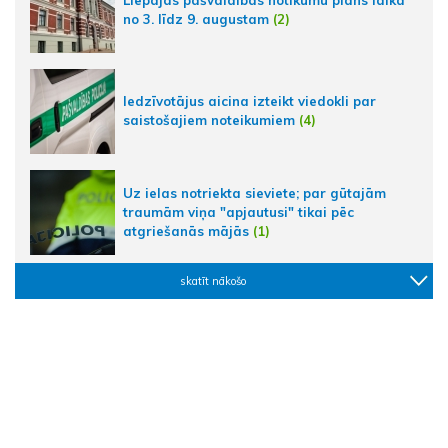
Liepājas pašvaldības notikumu plāns laikā
no 3. līdz 9. augustam
(2)
Iedzīvotājus aicina izteikt viedokli par
saistošajiem noteikumiem
(4)
Uz ielas notriekta sieviete; par gūtajām
traumām viņa "apjautusi" tikai pēc
atgriešanās mājās
(1)
skatīt nākošo