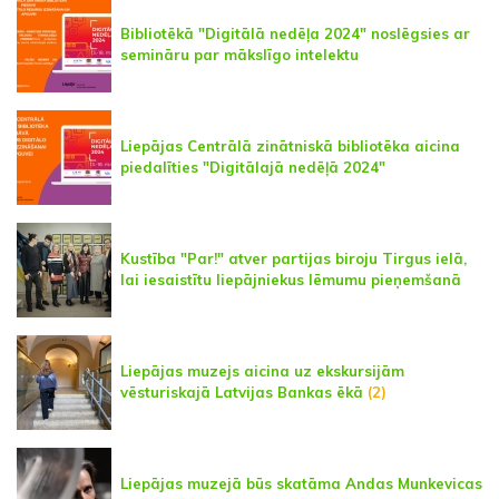
Bibliotēkā "Digitālā nedēļa 2024" noslēgsies ar
semināru par mākslīgo intelektu
Liepājas Centrālā zinātniskā bibliotēka aicina
piedalīties "Digitālajā nedēļā 2024"
Kustība "Par!" atver partijas biroju Tirgus ielā,
lai iesaistītu liepājniekus lēmumu pieņemšanā
Liepājas muzejs aicina uz ekskursijām
vēsturiskajā Latvijas Bankas ēkā
(2)
Liepājas muzejā būs skatāma Andas Munkevicas