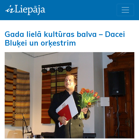
Gada lielā kultūras balva – Dacei
Bluķei un orķestrim