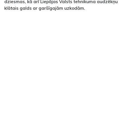
dziesmas, kā arī Liepājas Valsts tehnikuma audzēkņu
klātais galds ar garšīgajām uzkodām.