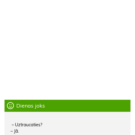
Dienas joks
– Uztraucaties?
– Jā.