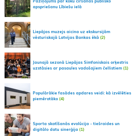
Paziņojums par koku ciršanas publisko
apspriešanu Lībiešu ielā
Liepājas muzejs aicina uz ekskursijām
vēsturiskajā Latvijas Bankas ēkā
(2)
Jaunajā sezonā Liepājas Simfoniskais orķestris
uzstāsies ar pasaules vadošajiem čellistiem
(1)
Populārākie fasādes apdares veidi: kā izvēlēties
piemērotāko
(4)
Sporta skatīšanās evolūcija - tiešraides un
digitālo datu sinerģija
(1)