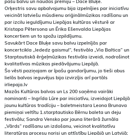
pašu balvu un naudas prēmiju – Dace Bluķe.
Orķestris savu apbalvojumu bija izpelnījies par iniciatīvu
veicināt latviešu mūsdienu oriģinālmūzikas radīšanu un
par izcilu ieguldījumu Liepājas kultūras vēsturē ar
Kristapa Pētersona un Ērika Ešenvalda Liepājas
koncertiem un to spožu izpildījumu.
Savukārt Dace Bluķe savu balvu izpelnījās par
koncertcikla „Iededz gaismu!”, festivāla „Via Baltica” un
Starptautiskā ērģeļmūzikas festivāla izveidi, nodrošinot
kvalitatīvas mūzikas piedāvājumu Liepājā.
Šo vēsti paziņojam ar īpašu gandarījumu, jo tieši abus
lielās balvas ieguvējus bija izvirzījis arī portāls
irliepaja.lv
Mazās Kultūras balvas un Ls 200 saņēma vairāki
nominanti – Ingrīda Lūre par iniciatīvu, izveidojot Liepājā
jaunu kultūras tradīciju – baletmeistara Leona Brunava
piemiņai veltītu 1.starptautisko Bērnu baleta un deju
festivālu; Sandra Vensko par jauna literārā žurnāla
„Vārds” radīšanu un izdošanu, veicinot kvalitatīvu
literatūras procesu norisi un attīstību Liepājā un Latvijā;