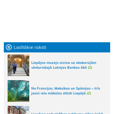
Lasītākie raksti
Liepājas muzejs aicina uz ekskursijām
vēsturiskajā Latvijas Bankas ēkā
(2)
No Francijas, Meksikas un Spānijas – trīs
jauni ielu mākslas stāsti Liepājā
(2)