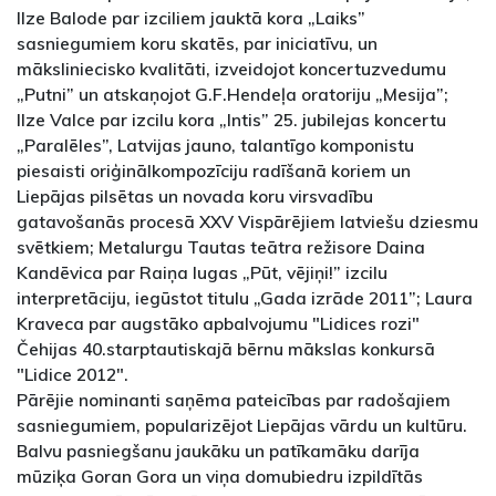
Ilze Balode par izciliem jauktā kora „Laiks”
sasniegumiem koru skatēs, par iniciatīvu, un
māksliniecisko kvalitāti, izveidojot koncertuzvedumu
„Putni” un atskaņojot G.F.Hendeļa oratoriju „Mesija”;
Ilze Valce par izcilu kora „Intis” 25. jubilejas koncertu
„Paralēles”, Latvijas jauno, talantīgo komponistu
piesaisti oriģinālkompozīciju radīšanā koriem un
Liepājas pilsētas un novada koru virsvadību
gatavošanās procesā XXV Vispārējiem latviešu dziesmu
svētkiem; Metalurgu Tautas teātra režisore Daina
Kandēvica par Raiņa lugas „Pūt, vējiņi!” izcilu
interpretāciju, iegūstot titulu „Gada izrāde 2011”; Laura
Kraveca par augstāko apbalvojumu "Lidices rozi"
Čehijas 40.starptautiskajā bērnu mākslas konkursā
"Lidice 2012".
Pārējie nominanti saņēma pateicības par radošajiem
sasniegumiem, popularizējot Liepājas vārdu un kultūru.
Balvu pasniegšanu jaukāku un patīkamāku darīja
mūziķa Goran Gora un viņa domubiedru izpildītās