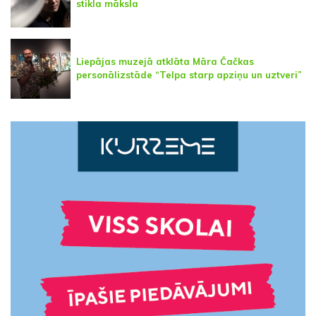
stikla māksla
Liepājas muzejā atklāta Māra Čačkas
personālizstāde “Telpa starp apziņu un uztveri”