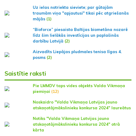
Uz ielas notriekta sieviete; par gūtajām
traumām viņa "apjautusi" tikai pēc atgriešanās
mājās
(1)
“Bioforce” piesaista Baltijas biometāna nozarē
līdz šim lielākās investīcijas un paplašinās
darbību Latvijā
(2)
Aizvadīts Liepājas pludmales tenisa līgas 4.
posms
(2)
Saistītie raksti
Pie LMMDV taps vides objekts Valda Vikmaņa
piemiņai
(12)
Noskaidro "Valda Vikmaņa Latvijas jauno
atskaņotājmākslinieku konkursa 2024" laureātus
Notiks "Valda Vikmaņa Latvijas jauno
atskaņotājmākslinieku konkursa 2024" otrā
kārta