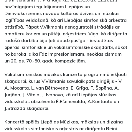
nozīmīgajam ieguldījumam Liepājas un
Dienvidkurzemes novada kultūras dzīves un mūzikas
izglītības veidošanā, kā arī Liepājas simfoniskā orķestra
attīstībā. Tāpat V.Vikmanis nenogurstoši strādājis ar
amatieru koriem un pūtēju orķestriem. Viņa, kā diriģenta
radošā darbība bija ļoti daudzpusīga - iestudētas
operas, simfoniskie un vokālsimfoniskie skaņdarbi, sākot
no baroka laika līdz impresionismam, neoklasicismam
un 20. gs. 70.-80. gadu kompozīcijām.
Vokālsimfoniskās mūzikas koncerta programmā iekļauti
skaņdarbi, kurus V.Vikmanis savulaik pats diriģējis - V.
A. Mocarta, L. van Bēthovena, E. Grīga, F. Šopēna, A.
Jurjāna, J. Vītola, J. Ivanova, kā arī Liepājas Mūzikas
vidusskolas absolventu Ē.Ešenevalda, A.Kontauta un
J.Strazda skaņdarbi.
Koncertā spēlēs Liepājas Mūzikas, mākslas un dizaina
vidusskolas simfoniskais orķestris ar diriģentu Reini