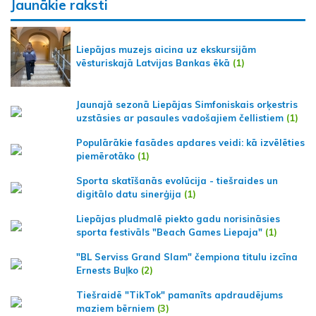
Jaunākie raksti
Liepājas muzejs aicina uz ekskursijām
vēsturiskajā Latvijas Bankas ēkā
(1)
Jaunajā sezonā Liepājas Simfoniskais orķestris
uzstāsies ar pasaules vadošajiem čellistiem
(1)
Populārākie fasādes apdares veidi: kā izvēlēties
piemērotāko
(1)
Sporta skatīšanās evolūcija - tiešraides un
digitālo datu sinerģija
(1)
Liepājas pludmalē piekto gadu norisināsies
sporta festivāls "Beach Games Liepaja"
(1)
"BL Serviss Grand Slam" čempiona titulu izcīna
Ernests Buļko
(2)
Tiešraidē "TikTok" pamanīts apdraudējums
maziem bērniem
(3)