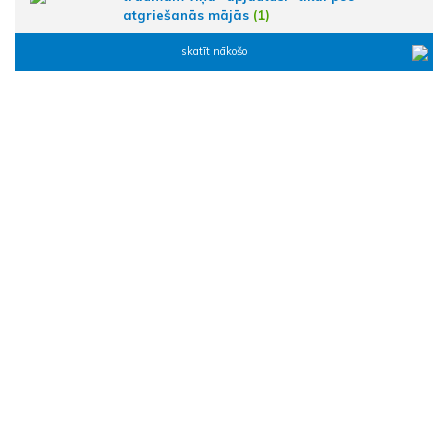
atgriešanās mājās
(1)
skatīt nākošo