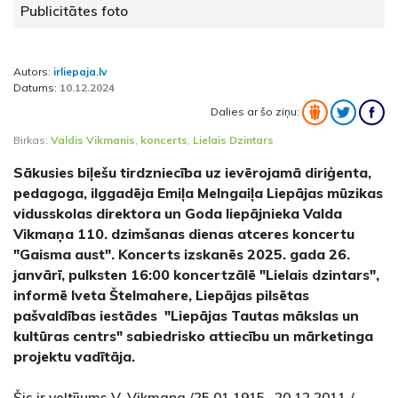
Publicitātes foto
Autors:
irliepaja.lv
Datums:
10.12.2024
Dalies ar šo ziņu:
Birkas:
Valdis Vikmanis
,
koncerts
,
Lielais Dzintars
Sākusies biļešu tirdzniecība uz ievērojamā diriģenta,
pedagoga, ilggadēja Emiļa Melngaiļa Liepājas mūzikas
vidusskolas direktora un Goda liepājnieka Valda
Vikmaņa 110. dzimšanas dienas atceres koncertu
"Gaisma aust". Koncerts izskanēs 2025. gada 26.
janvārī, pulksten 16:00 koncertzālē "Lielais dzintars",
informē Iveta Štelmahere, Liepājas pilsētas
pašvaldības iestādes "Liepājas Tautas mākslas un
kultūras centrs" sabiedrisko attiecību un mārketinga
projektu vadītāja.
Šis ir veltījums V. Vikmaņa /25.01.1915.–20.12.2011./