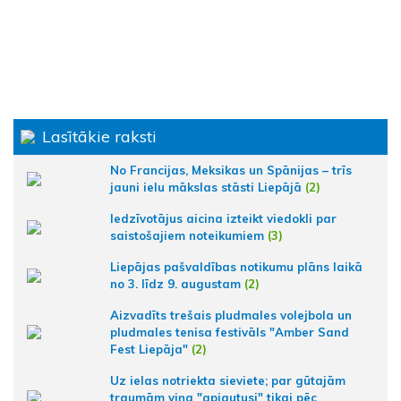
Lasītākie raksti
No Francijas, Meksikas un Spānijas – trīs
jauni ielu mākslas stāsti Liepājā
(2)
Iedzīvotājus aicina izteikt viedokli par
saistošajiem noteikumiem
(3)
Liepājas pašvaldības notikumu plāns laikā
no 3. līdz 9. augustam
(2)
Aizvadīts trešais pludmales volejbola un
pludmales tenisa festivāls "Amber Sand
Fest Liepāja"
(2)
Uz ielas notriekta sieviete; par gūtajām
traumām viņa "apjautusi" tikai pēc