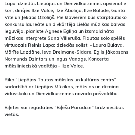
Lapu; dziedās Liepājas un Dienvidkurzemes apvienotie
kori; diriģēs Ilze Valce, Ilze Āboliņa, Ilze Balode, Gunta
Vite un Jēkabs Ozoliņš. Pie klavierēm būs starptautisko
konkursu laureāte un divkārtēja Lielās mūzikas balvas
ieguvēja, pianiste Agnese Egliņa un izsmalcināta
mūzikas interprete Sana Villeruša. Flautas solo spēlēs
virtuozais Reinis Lapa; dziedās solisti - Laura Bulava,
Mārīte Lazdāne, Ieva Dreimane-Sidare, Egils Jākobsons,
Normunds Dzintars un Ingus Vanags. Koncerta
mākslinieciskā vadītāja - Ilze Valce.
Rīko "Liepājas Tautas mākslas un kultūras centrs"
sadarbībā ar Liepājas Mūzikas, mākslas un dizaina
vidusskolu un Dienvidkurzemes novada pašvaldību.
Biļetes var iegādāties "Biļešu Paradīze" tirdzniecības
vietās.