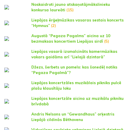
Noskaidroti jauno atskaņotājmākslinieku
konkursa laureāti
(15)
Liepājas ērģeļmūzikas vasaras sestais koncerts
“Hymnus”
(2)
Augustā “Pegaza Pagalms” aicina uz 10
bezmaksas koncertiem Liepājas sirdī
(5)
Liepājas vasarā izsmalcināts kamermūzikas
vakars gaidāms arī “Lielajā dzintarā”
Džezs, šerbets un pomelo: kas šonedēļ notiks
“Pegaza Pagalmā”?
Liepājas koncertzāles muzikālais pikniks pulcē
plašu klausītāju loku
Liepājas koncertzāle aicina uz muzikālu pikniku
brīvdabā
Andris Nelsons un “Gewandhaus” orķestris
Liepājā cildinās Bēthovenu
Vidusjūras saulrieta vakariņas Lielajā dzintarā