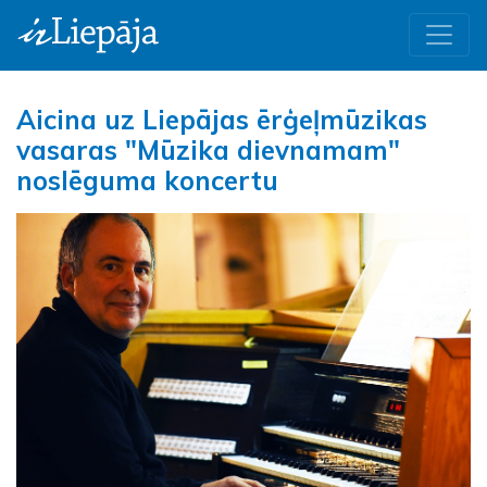
Aicina uz Liepājas ērģeļmūzikas
vasaras "Mūzika dievnamam"
noslēguma koncertu