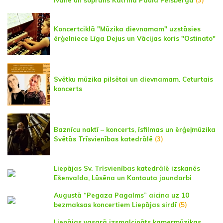
Koncertciklā "Mūzika dievnamam" uzstāsies
ērģelniece Līga Dejus un Vācijas koris "Ostinato"
Svētku mūzika pilsētai un dievnamam. Ceturtais
koncerts
Baznīcu naktī – koncerts, īsfilmas un ērģeļmūzika
Svētās Trīsvienības katedrālē
(3)
Liepājas Sv. Trīsvienības katedrālē izskanēs
Ešenvalda, Lūsēna un Kontauta jaundarbi
Augustā “Pegaza Pagalms” aicina uz 10
bezmaksas koncertiem Liepājas sirdī
(5)
Liepājas vasarā izsmalcināts kamermūzikas