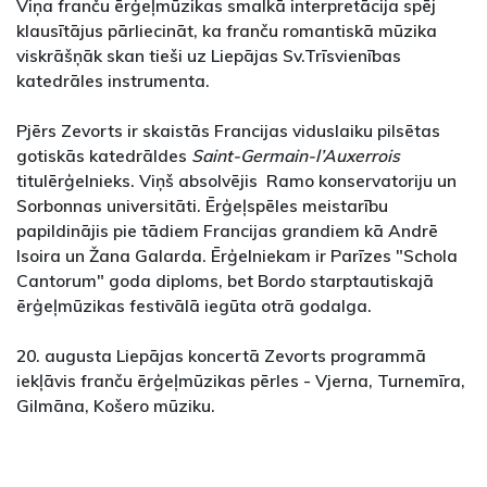
Viņa franču ērģeļmūzikas smalkā interpretācija spēj
klausītājus pārliecināt, ka franču romantiskā mūzika
viskrāšņāk skan tieši uz Liepājas Sv.Trīsvienības
katedrāles instrumenta.
Pjērs Zevorts ir skaistās Francijas viduslaiku pilsētas
gotiskās katedrāldes
Saint-Germain-l’Auxerrois
titulērģelnieks. Viņš absolvējis Ramo konservatoriju un
Sorbonnas universitāti. Ērģeļspēles meistarību
papildinājis pie tādiem Francijas grandiem kā Andrē
Isoira un Žana Galarda. Ērģelniekam ir Parīzes "Schola
Cantorum" goda diploms, bet Bordo starptautiskajā
ērģeļmūzikas festivālā iegūta otrā godalga.
20. augusta Liepājas koncertā Zevorts programmā
iekļāvis franču ērģeļmūzikas pērles - Vjerna, Turnemīra,
Gilmāna, Košero mūziku.