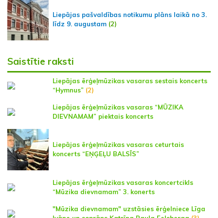
Liepājas pašvaldības notikumu plāns laikā no 3.
līdz 9. augustam
(2)
Saistītie raksti
Liepājas ērģeļmūzikas vasaras sestais koncerts
“Hymnus”
(2)
Liepājas ērģeļmūzikas vasaras “MŪZIKA
DIEVNAMAM” piektais koncerts
Liepājas ērģeļmūzikas vasaras ceturtais
koncerts “EŅĢEĻU BALSĪS”
Liepājas ērģeļmūzikas vasaras koncertcikls
“Mūzika dievnamam” 3. konerts
"Mūzika dievnamam" uzstāsies ērģelniece Līga
Ivāne un soprāns Katrīna Paula Felsberga
(3)