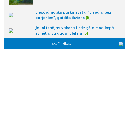
Liepājā notiks parka svētki "Liepāja bez
barjerām", gaidīts ikviens
(5)
JaunLiepājas vakara tirdziņš aicina kopā
svinēt divu gadu jubileju
(5)
skatīt nākošo