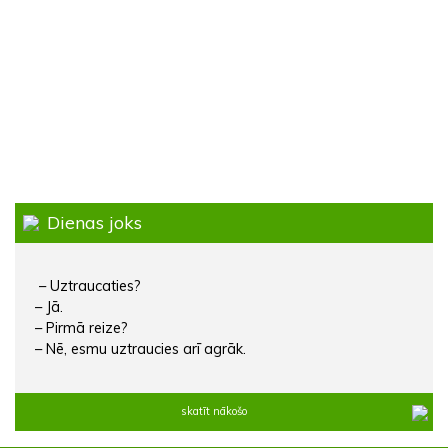
Dienas joks
– Uztraucaties?
– Jā.
– Pirmā reize?
– Nē, esmu uztraucies arī agrāk.
skatīt nākošo