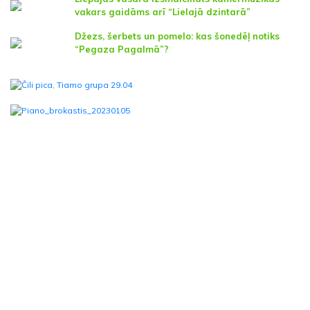
vakars gaidāms arī “Lielajā dzintarā”
Džezs, šerbets un pomelo: kas šonedēļ notiks
“Pegaza Pagalmā”?