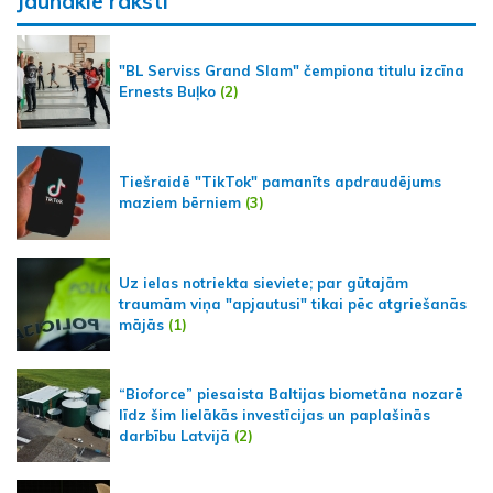
Jaunākie raksti
"BL Serviss Grand Slam" čempiona titulu izcīna
Ernests Buļko
(2)
Tiešraidē "TikTok" pamanīts apdraudējums
maziem bērniem
(3)
Uz ielas notriekta sieviete; par gūtajām
traumām viņa "apjautusi" tikai pēc atgriešanās
mājās
(1)
“Bioforce” piesaista Baltijas biometāna nozarē
līdz šim lielākās investīcijas un paplašinās
darbību Latvijā
(2)