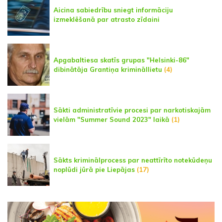
Aicina sabiedrību sniegt informāciju
izmeklēšanā par atrasto zīdaini
Apgabaltiesa skatīs grupas "Helsinki-86"
dibinātāja Grantiņa krimināllietu
(4)
Sākti administratīvie procesi par narkotiskajām
vielām "Summer Sound 2023" laikā
(1)
Sākts kriminālprocess par neattīrīto notekūdeņu
noplūdi jūrā pie Liepājas
(17)