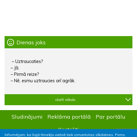
Dienas joks
– Uztraucaties?
– Jā.
– Pirmā reize?
– Nē, esmu uztraucies arī agrāk.
skatīt nākošo
Sludinājumi
Reklāma portālā
Par portālu
Kontakti
Informējam, ka šajā tīmekļa vietnē tiek izmantotas sīkdatnes. Pirms