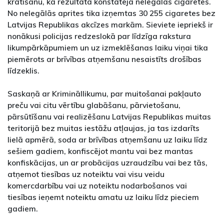
kratīšanu, kā rezultātā konstatēja nelegālās cigaretes.
No nelegālās aprites tika izņemtas 30 255 cigaretes bez
Latvijas Republikas akcīzes markām. Sieviete iepriekš ir
nonākusi policijas redzeslokā par līdzīga rakstura
likumpārkāpumiem un uz izmeklēšanas laiku viņai tika
piemērots ar brīvības atņemšanu nesaistīts drošības
līdzeklis.
Saskaņā ar Krimināllikumu, par muitošanai pakļauto
preču vai citu vērtību glabāšanu, pārvietošanu,
pārsūtīšanu vai realizēšanu Latvijas Republikas muitas
teritorijā bez muitas iestāžu atļaujas, ja tas izdarīts
lielā apmērā, soda ar brīvības atņemšanu uz laiku līdz
sešiem gadiem, konfiscējot mantu vai bez mantas
konfiskācijas, un ar probācijas uzraudzību vai bez tās,
atņemot tiesības uz noteiktu vai visu veidu
komercdarbību vai uz noteiktu nodarbošanos vai
tiesības ieņemt noteiktu amatu uz laiku līdz pieciem
gadiem.