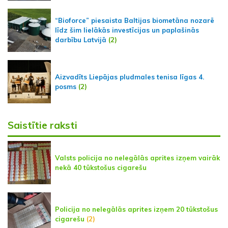
“Bioforce” piesaista Baltijas biometāna nozarē
līdz šim lielākās investīcijas un paplašinās
darbību Latvijā
(2)
Aizvadīts Liepājas pludmales tenisa līgas 4.
posms
(2)
Saistītie raksti
Valsts policija no nelegālās aprites izņem vairāk
nekā 40 tūkstošus cigarešu
Policija no nelegālās aprites izņem 20 tūkstošus
cigarešu
(2)