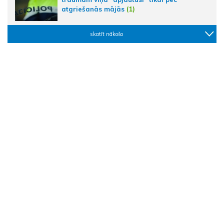
atgriešanās mājās
(1)
skatīt nākošo