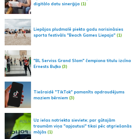
digitālo datu sinerģija
(1)
Liepājas pludmalē piekto gadu norisināsies
sporta festivāls "Beach Games Liepaja"
(1)
"BL Serviss Grand Slam" čempiona titulu izcīna
Ernests Buļko
(3)
Tiešraidē "TikTok" pamanīts apdraudējums
maziem bērniem
(3)
Uz ielas notriekta sieviete; par gūtajām
traumām viņa "apjautusi" tikai pēc atgriešanās
mājās
(1)