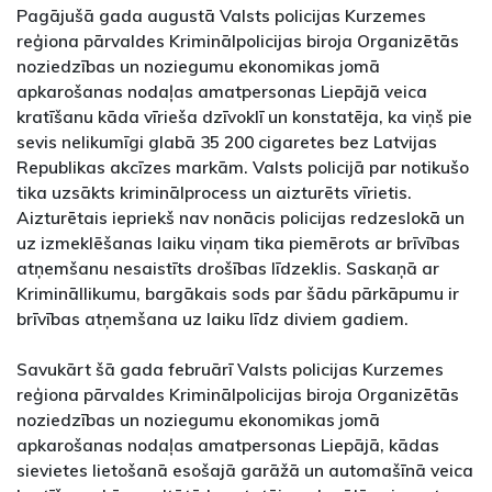
Pagājušā gada augustā Valsts policijas Kurzemes
reģiona pārvaldes Kriminālpolicijas biroja Organizētās
noziedzības un noziegumu ekonomikas jomā
apkarošanas nodaļas amatpersonas Liepājā veica
kratīšanu kāda vīrieša dzīvoklī un konstatēja, ka viņš pie
sevis nelikumīgi glabā 35 200 cigaretes bez Latvijas
Republikas akcīzes markām. Valsts policijā par notikušo
tika uzsākts kriminālprocess un aizturēts vīrietis.
Aizturētais iepriekš nav nonācis policijas redzeslokā un
uz izmeklēšanas laiku viņam tika piemērots ar brīvības
atņemšanu nesaistīts drošības līdzeklis. Saskaņā ar
Krimināllikumu, bargākais sods par šādu pārkāpumu ir
brīvības atņemšana uz laiku līdz diviem gadiem.
Savukārt šā gada februārī Valsts policijas Kurzemes
reģiona pārvaldes Kriminālpolicijas biroja Organizētās
noziedzības un noziegumu ekonomikas jomā
apkarošanas nodaļas amatpersonas Liepājā, kādas
sievietes lietošanā esošajā garāžā un automašīnā veica