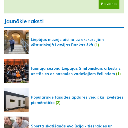
Pievienot
Jaunākie raksti
Liepājas muzejs aicina uz ekskursijām
vēsturiskajā Latvijas Bankas ēkā
(1)
Jaunajā sezonā Liepājas Simfoniskais orķestris
uzstāsies ar pasaules vadošajiem čellistiem
(1)
Populārākie fasādes apdares veidi: kā izvēlēties
piemērotāko
(2)
Sporta skatīšanās evolūcija - tiešraides un