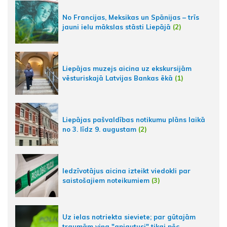
No Francijas, Meksikas un Spānijas – trīs
jauni ielu mākslas stāsti Liepājā
(2)
Liepājas muzejs aicina uz ekskursijām
vēsturiskajā Latvijas Bankas ēkā
(1)
Liepājas pašvaldības notikumu plāns laikā
no 3. līdz 9. augustam
(2)
Iedzīvotājus aicina izteikt viedokli par
saistošajiem noteikumiem
(3)
Uz ielas notriekta sieviete; par gūtajām
traumām viņa "apjautusi" tikai pēc