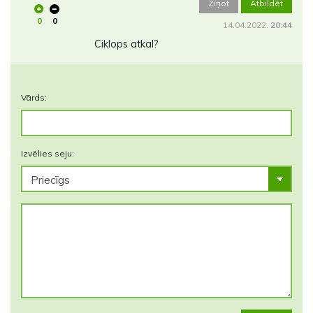
Ziņot
Atbildēt
0
0
14.04.2022.
20:44
Ciklops atkal?
Vārds:
Izvēlies seju: