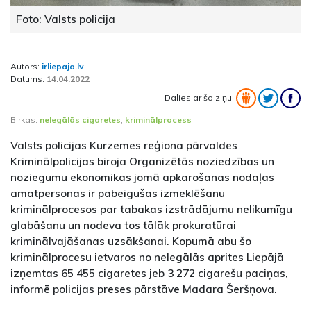
Foto: Valsts policija
Autors:
irliepaja.lv
Datums:
14.04.2022
Dalies ar šo ziņu:
Birkas:
nelegālās cigaretes
,
kriminālprocess
Valsts policijas Kurzemes reģiona pārvaldes
Kriminālpolicijas biroja Organizētās noziedzības un
noziegumu ekonomikas jomā apkarošanas nodaļas
amatpersonas ir pabeigušas izmeklēšanu
kriminālprocesos par tabakas izstrādājumu nelikumīgu
glabāšanu un nodeva tos tālāk prokuratūrai
kriminālvajāšanas uzsākšanai. Kopumā abu šo
kriminālprocesu ietvaros no nelegālās aprites Liepājā
izņemtas 65 455 cigaretes jeb 3 272 cigarešu paciņas,
informē policijas preses pārstāve Madara Šeršņova.