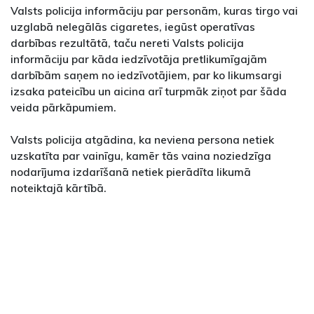
Valsts policija informāciju par personām, kuras tirgo vai
uzglabā nelegālās cigaretes, iegūst operatīvas
darbības rezultātā, taču nereti Valsts policija
informāciju par kāda iedzīvotāja pretlikumīgajām
darbībām saņem no iedzīvotājiem, par ko likumsargi
izsaka pateicību un aicina arī turpmāk ziņot par šāda
veida pārkāpumiem.
Valsts policija atgādina, ka neviena persona netiek
uzskatīta par vainīgu, kamēr tās vaina noziedzīga
nodarījuma izdarīšanā netiek pierādīta likumā
noteiktajā kārtībā.