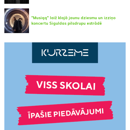
"Musiqq" laiž klajā jaunu dziesmu un izziņo
koncertu Siguldas pilsdrupu estrādē