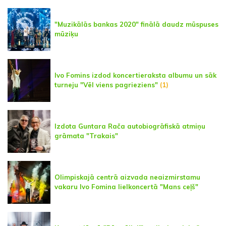
"Muzikālās bankas 2020" finālā daudz mūspuses
mūziķu
Ivo Fomins izdod koncertieraksta albumu un sāk
turneju "Vēl viens pagrieziens"
(1)
Izdota Guntara Rača autobiogrāfiskā atmiņu
grāmata "Trakais"
Olimpiskajā centrā aizvada neaizmirstamu
vakaru Ivo Fomina lielkoncertā "Mans ceļš"