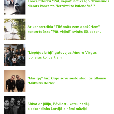
Koncertdārzā "Pūt, vējiņi!" notiks Igo dzimšanas
dienas koncerts "Ieraksti to kalendārā!"
Ar koncertciklu "Tikšanās zem abažūriem"
koncertdārzs "Pūt, vējiņi!" svinēs 60. sezonu
"Liepājas brāļi" gatavojas Ainara Virgas
jubilejas koncertiem
"Musiqq" laiž klajā savu sesto studijas albumu
"Mākslas darbs"
Sākot ar jūliju, Pāvilostu katru nedēļu
pieskandinās Latvijā zināmi mūziķi