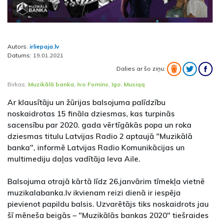
Autors:
irliepaja.lv
Datums:
19.01.2021
Dalies ar šo ziņu:
Birkas:
Muzikālā banka
,
Ivo Fomins
,
Igo
,
Musiqq
Ar klausītāju un žūrijas balsojuma palīdzību
noskaidrotas 15 fināla dziesmas, kas turpinās
sacensību par 2020. gada vērtīgākās popa un roka
dziesmas titulu Latvijas Radio 2 aptaujā "Muzikālā
banka", informē Latvijas Radio Komunikācijas un
multimediju daļas vadītāja Ieva Aile.
Balsojuma otrajā kārtā līdz 26.janvārim tīmekļa vietnē
muzikalabanka.lv ikvienam reizi dienā ir iespēja
pievienot papildu balsis. Uzvarētājs tiks noskaidrots jau
šī mēneša beigās – "Muzikālās bankas 2020" tiešraides