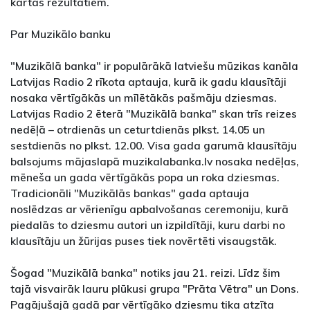
kārtas rezultātiem.
Par Muzikālo banku
"Muzikālā banka" ir populārākā latviešu mūzikas kanāla
Latvijas Radio 2 rīkota aptauja, kurā ik gadu klausītāji
nosaka vērtīgākās un mīlētākās pašmāju dziesmas.
Latvijas Radio 2 ēterā "Muzikālā banka" skan trīs reizes
nedēļā – otrdienās un ceturtdienās plkst. 14.05 un
sestdienās no plkst. 12.00. Visa gada garumā klausītāju
balsojums mājaslapā muzikalabanka.lv nosaka nedēļas,
mēneša un gada vērtīgākās popa un roka dziesmas.
Tradicionāli "Muzikālās bankas" gada aptauja
noslēdzas ar vērienīgu apbalvošanas ceremoniju, kurā
piedalās to dziesmu autori un izpildītāji, kuru darbi no
klausītāju un žūrijas puses tiek novērtēti visaugstāk.
Šogad "Muzikālā banka" notiks jau 21. reizi. Līdz šim
tajā visvairāk lauru plūkusi grupa "Prāta Vētra" un Dons.
Pagājušajā gadā par vērtīgāko dziesmu tika atzīta