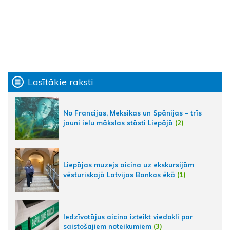
Lasītākie raksti
No Francijas, Meksikas un Spānijas – trīs
jauni ielu mākslas stāsti Liepājā
(2)
Liepājas muzejs aicina uz ekskursijām
vēsturiskajā Latvijas Bankas ēkā
(1)
Iedzīvotājus aicina izteikt viedokli par
saistošajiem noteikumiem
(3)