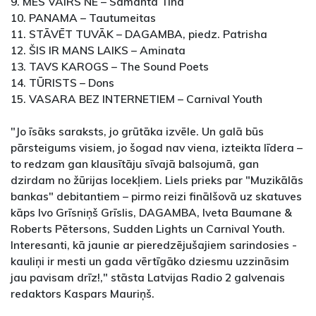
9. MĒS VAIRS NĒ – Samanta Tīna
10. PANAMA – Tautumeitas
11. STĀVĒT TUVĀK – DAGAMBA, piedz. Patrisha
12. ŠIS IR MANS LAIKS – Aminata
13. TAVS KAROGS – The Sound Poets
14. TŪRISTS – Dons
15. VASARA BEZ INTERNETIEM – Carnival Youth
"Jo īsāks saraksts, jo grūtāka izvēle. Un galā būs
pārsteigums visiem, jo šogad nav viena, izteikta līdera –
to redzam gan klausītāju sīvajā balsojumā, gan
dzirdam no žūrijas locekļiem. Liels prieks par "Muzikālās
bankas" debitantiem – pirmo reizi finālšovā uz skatuves
kāps Ivo Grīsniņš Grīslis, DAGAMBA, Iveta Baumane &
Roberts Pētersons, Sudden Lights un Carnival Youth.
Interesanti, kā jaunie ar pieredzējušajiem sarindosies -
kauliņi ir mesti un gada vērtīgāko dziesmu uzzināsim
jau pavisam drīz!," stāsta Latvijas Radio 2 galvenais
redaktors Kaspars Mauriņš.