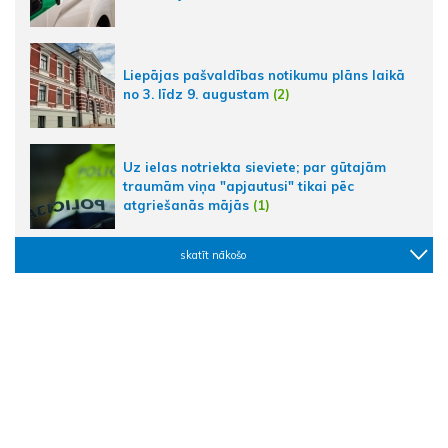
Liepājas pašvaldības notikumu plāns laikā
no 3. līdz 9. augustam
(2)
Uz ielas notriekta sieviete; par gūtajām
traumām viņa "apjautusi" tikai pēc
atgriešanās mājās
(1)
skatīt nākošo