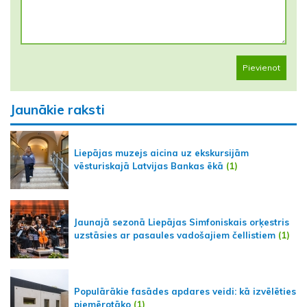
Pievienot
Jaunākie raksti
Liepājas muzejs aicina uz ekskursijām
vēsturiskajā Latvijas Bankas ēkā
(1)
Jaunajā sezonā Liepājas Simfoniskais orķestris
uzstāsies ar pasaules vadošajiem čellistiem
(1)
Populārākie fasādes apdares veidi: kā izvēlēties
piemērotāko
(1)