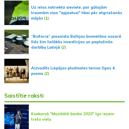
Uz ielas notriekta sieviete; par gūtajām
traumām viņa "apjautusi" tikai pēc atgriešanās
mājās
(1)
“Bioforce” piesaista Baltijas biometāna nozarē
līdz šim lielākās investīcijas un paplašinās
darbību Latvijā
(2)
Aizvadīts Liepājas pludmales tenisa līgas 4.
posms
(2)
Saistītie raksti
Konkursā "Muzikālā banka 2020" Igo ieņem
trešo vietu