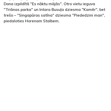
Dona izpildītā "Es nāktu mājās". Otro vietu ieguva
"Triānas parka" un Intara Busuļa dziesma "Kamēr", bet
trešo – "Singapūras satīna" dziesma "Piededzini man",
piedaloties Horenam Stalbem.