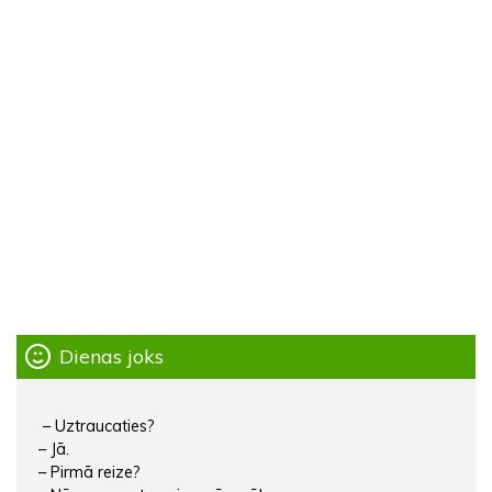
Dienas joks
– Uztraucaties?
– Jā.
– Pirmā reize?