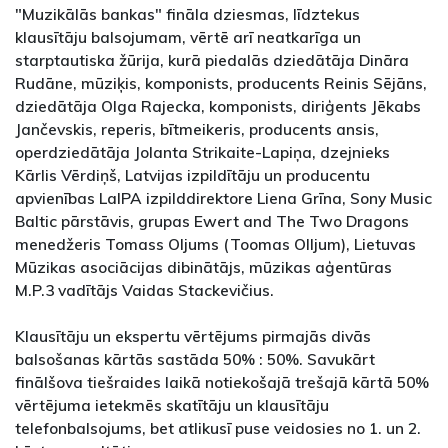
"Muzikālās bankas" fināla dziesmas, līdztekus
klausītāju balsojumam, vērtē arī neatkarīga un
starptautiska žūrija, kurā piedalās dziedātāja Dināra
Rudāne, mūziķis, komponists, producents Reinis Sējāns,
dziedātāja Olga Rajecka, komponists, diriģents Jēkabs
Jančevskis, reperis, bītmeikeris, producents ansis,
operdziedātāja Jolanta Strikaite-Lapiņa, dzejnieks
Kārlis Vērdiņš, Latvijas izpildītāju un producentu
apvienības LaIPA izpilddirektore Liena Grīna, Sony Music
Baltic pārstāvis, grupas Ewert and The Two Dragons
menedžeris Tomass Oljums (Toomas Olljum), Lietuvas
Mūzikas asociācijas dibinātājs, mūzikas aģentūras
M.P.3 vadītājs Vaidas Stackevičius.
Klausītāju un ekspertu vērtējums pirmajās divās
balsošanas kārtās sastāda 50% : 50%. Savukārt
finālšova tiešraides laikā notiekošajā trešajā kārtā 50%
vērtējuma ietekmēs skatītāju un klausītāju
telefonbalsojums, bet atlikusī puse veidosies no 1. un 2.