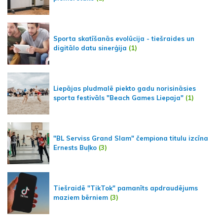
Sporta skatīšanās evolūcija - tiešraides un
digitālo datu sinerģija
(1)
Liepājas pludmalē piekto gadu norisināsies
sporta festivāls "Beach Games Liepaja"
(1)
"BL Serviss Grand Slam" čempiona titulu izcīna
Ernests Buļko
(3)
Tiešraidē "TikTok" pamanīts apdraudējums
maziem bērniem
(3)