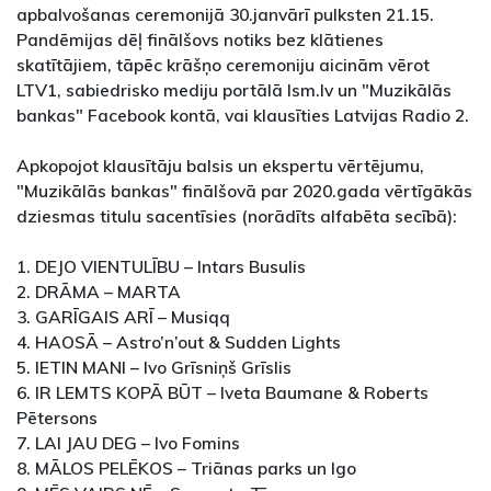
apbalvošanas ceremonijā 30.janvārī pulksten 21.15.
Pandēmijas dēļ finālšovs notiks bez klātienes
skatītājiem, tāpēc krāšņo ceremoniju aicinām vērot
LTV1, sabiedrisko mediju portālā lsm.lv un "Muzikālās
bankas" Facebook kontā, vai klausīties Latvijas Radio 2.
Apkopojot klausītāju balsis un ekspertu vērtējumu,
"Muzikālās bankas" finālšovā par 2020.gada vērtīgākās
dziesmas titulu sacentīsies (norādīts alfabēta secībā):
1. DEJO VIENTULĪBU – Intars Busulis
2. DRĀMA – MARTA
3. GARĪGAIS ARĪ – Musiqq
4. HAOSĀ – Astro’n’out & Sudden Lights
5. IETIN MANI – Ivo Grīsniņš Grīslis
6. IR LEMTS KOPĀ BŪT – Iveta Baumane & Roberts
Pētersons
7. LAI JAU DEG – Ivo Fomins
8. MĀLOS PELĒKOS – Triānas parks un Igo