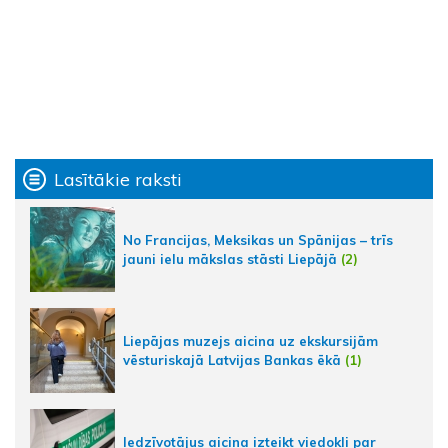
Lasītākie raksti
No Francijas, Meksikas un Spānijas – trīs
jauni ielu mākslas stāsti Liepājā
(2)
Liepājas muzejs aicina uz ekskursijām
vēsturiskajā Latvijas Bankas ēkā
(1)
Iedzīvotājus aicina izteikt viedokli par