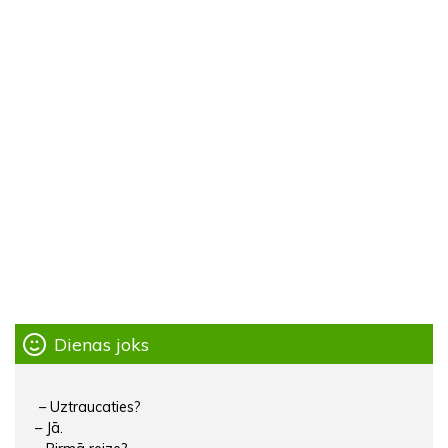
Dienas joks
– Uztraucaties?
– Jā.