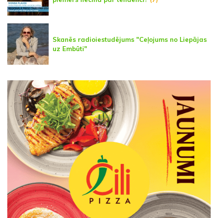
Skanēs radioiestudējums "Ceļojums no Liepājas
uz Embūti"