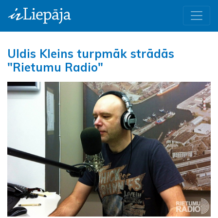
Uldis Kleins turpmāk strādās
"Rietumu Radio"