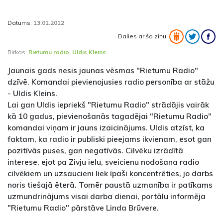
Datums:
13.01.2012
Dalies ar šo ziņu:
Birkas:
Rietumu radio
,
Uldis Kleins
Jaunais gads nesis jaunas vēsmas "Rietumu Radio"
dzīvē. Komandai pievienojusies radio personība ar stāžu
- Uldis Kleins.
Lai gan Uldis iepriekš "Rietumu Radio" strādājis vairāk
kā 10 gadus, pievienošanās tagadējai "Rietumu Radio"
komandai viņam ir jauns izaicinājums. Uldis atzīst, ka
faktam, ka radio ir publiski pieejams ikvienam, esot gan
pozitīvās puses, gan negatīvās. Cilvēku izrādītā
interese, ejot pa Zivju ielu, sveicienu nodošana radio
cilvēkiem un uzsaucieni liek īpaši koncentrēties, jo darbs
noris tiešajā ēterā. Tomēr paustā uzmanība ir patīkams
uzmundrinājums visai darba dienai, portālu informēja
"Rietumu Radio" pārstāve Linda Brūvere.