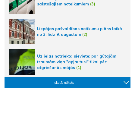
saistošajiem noteikumiem
(3)
Liepājas pašvaldības notikumu plāns laikā
no 3. līdz 9. augustam
(2)
Uz ielas notriekta sieviete; par gūtajām
traumām viņa "apjautusi" tikai pēc
atgriešanās mājās
(1)
skatīt nākošo