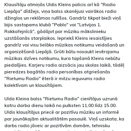
Klausītāju atmiņās Uldis Kleins palicis arī kā "Radio
Liepāja" dīdžejs, viņa balss skanējusi vairākos radio
džinglos un reklāmas rullīšos. Gandrīz tikpat bieži viņš
bijis sastopams klubā "Pablo" vai "Latvijas 1.
Rokkafejnīcā", gādājot par mūziku mākslinieku
uzstāšanās starplaikos. Iepriekš Kleins iesaistījies
gandrīz vai visu lielāko mūzikas notikumu veidošanā un
organizēšanā Liepājā. Grūti būtu nosaukt ievērojamu
mūzikas dzīves notikumu, kura tapšanā Kleins nebūtu
piedalījies. Karjeru radio aizsācis jau skolas laikā, tādēļ
pieredzes bagātās radio personības atgriešanās
"Rietumu Radio" ēterā ir milzu ieguvums radio
kolektīvam un klausītājiem.
Ulda Kleina balss "Rietumu Radio" cienītājus uzrunā
katru darba dienu laikā no pulksten 11.00 līdz 15.00.
Uldis klausītājus priecē ar pozitīvu mūziku un informē
par jaunākajām aktualitātēm pasaulē. Viņš uzskata, ka
darbs radio jāveic ar pozitīvām domām, tehnisku