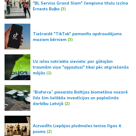
"BL Serviss Grand Slam" čempiona titulu izcīna
Ernests Buļko
(3)
Tiešraidē "TikTok" pamanīts apdraudējums
maziem bērniem
(3)
Uz ielas notriekta sieviete; par gūtajām
traumām viņa "apjautusi" tikai pēc atgriešanās
mājās
(1)
“Bioforce” piesaista Baltijas biometāna nozarē
līdz šim lielākās investīcijas un paplašinās
darbību Latvijā
(2)
Aizvadīts Liepājas pludmales tenisa līgas 4.
posms
(2)