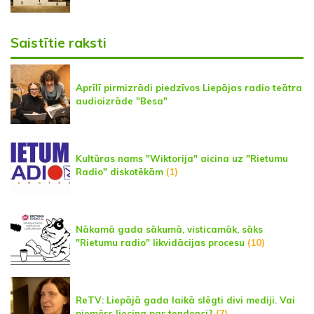
Saistītie raksti
Aprīlī pirmizrādi piedzīvos Liepājas radio teātra
audioizrāde "Besa"
Kultūras nams "Wiktorija" aicina uz "Rietumu
Radio" diskotēkām
(1)
Nākamā gada sākumā, visticamāk, sāks
"Rietumu radio" likvidācijas procesu
(10)
ReTV: Liepājā gada laikā slēgti divi mediji. Vai
piemērs liecina par tendenci?
(7)