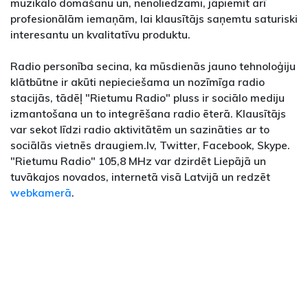
muzikālo domāšanu un, nenoliedzami, jāpiemīt arī
profesionālām iemaņām, lai klausītājs saņemtu saturiski
interesantu un kvalitatīvu produktu.
Radio personība secina, ka mūsdienās jauno tehnoloģiju
klātbūtne ir akūti nepieciešama un nozīmīga radio
stacijās, tādēļ "Rietumu Radio" pluss ir sociālo mediju
izmantošana un to integrēšana radio ēterā. Klausītājs
var sekot līdzi radio aktivitātēm un sazināties ar to
sociālās vietnēs draugiem.lv, Twitter, Facebook, Skype.
"Rietumu Radio" 105,8 MHz var dzirdēt Liepājā un
tuvākajos novados, internetā visā Latvijā un redzēt
webkamerā
.