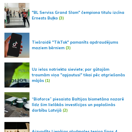
"BL Serviss Grand Slam" čempiona titulu izcīna
Ernests Buļko
(3)
Tiešraidē "TikTok" pamanīts apdraudējums
maziem bērniem
(3)
Uz ielas notriekta sieviete; par gūtajām
traumām viņa "apjautusi" tikai pēc atgriešanās
mājās
(1)
“Bioforce” piesaista Baltijas biometāna nozarē
līdz šim lielākās investīcijas un paplašinās
darbību Latvijā
(2)
Aizvadīts Liepājas pludmales tenisa līgas 4.