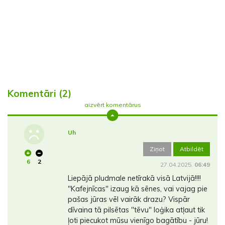
Komentāri (2)
aizvērt komentārus
Uh
Ziņot
Atbildēt
6
2
27.04.2025.
06:49
Liepājā pludmale netīrakā visā Latvijā!!!!
"Kafejnīcas" izaug kā sēnes, vai vajag pie
pašas jūras vēl vairāk drazu? Vispār
dīvaina tā pilsētas "tēvu" loģika atļaut tik
ļoti piecukot mūsu vienīgo bagātību - jūru!