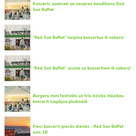
Koncerti, saulrieti un vasaras baudīšana Red
Sun Buffet
“Red Sun Buffet” turpina koncertus ik vakaru!
“Red Sun Buffet” aicina uz koncertiem ik vakaru!
Burgeru mini festivāls un trīs dzīvās mūzikas
koncerti Liepājas pludmalē
Pieci koncerti piecās dienās - Red Sun Buffet
svin 16!