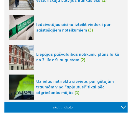
vēsturiskajā Latvijas Bankas ēkā
(1)
Iedzīvotājus aicina izteikt viedokli par
saistošajiem noteikumiem
(3)
Liepājas pašvaldības notikumu plāns laikā
no 3. līdz 9. augustam
(2)
Uz ielas notriekta sieviete; par gūtajām
traumām viņa "apjautusi" tikai pēc
atgriešanās mājās
(1)
skatīt nākošo