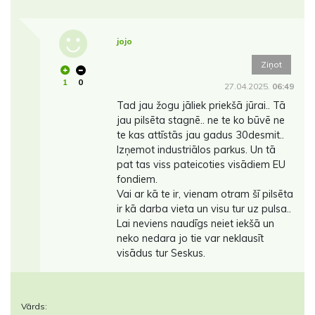
jojo
Ziņot
1
0
27.04.2025.
06:49
Tad jau žogu jāliek priekšā jūrai.. Tā
jau pilsēta stagnē.. ne te ko būvē ne
te kas attīstās jau gadus 30desmit..
Izņemot industriālos parkus. Un tā
pat tas viss pateicoties visādiem EU
fondiem.
Vai ar kā te ir, vienam otram šī pilsēta
ir kā darba vieta un visu tur uz pulsa..
Lai neviens naudīgs neiet iekšā un
neko nedara jo tie var neklausīt
visādus tur Seskus.
Vārds: