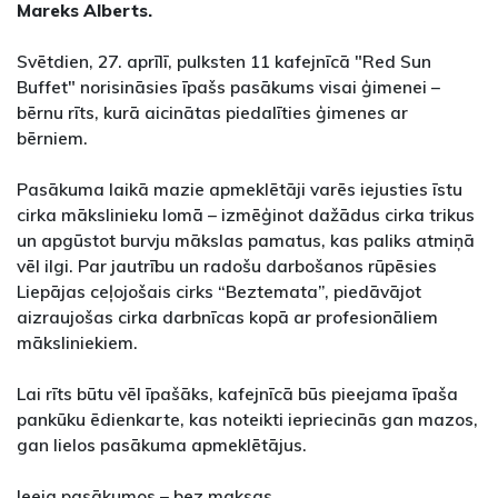
Mareks Alberts.
Svētdien, 27. aprīlī, pulksten 11 kafejnīcā "Red Sun
Buffet" norisināsies īpašs pasākums visai ģimenei –
bērnu rīts, kurā aicinātas piedalīties ģimenes ar
bērniem.
Pasākuma laikā mazie apmeklētāji varēs iejusties īstu
cirka mākslinieku lomā – izmēģinot dažādus cirka trikus
un apgūstot burvju mākslas pamatus, kas paliks atmiņā
vēl ilgi. Par jautrību un radošu darbošanos rūpēsies
Liepājas ceļojošais cirks “Beztemata”, piedāvājot
aizraujošas cirka darbnīcas kopā ar profesionāliem
māksliniekiem.
Lai rīts būtu vēl īpašāks, kafejnīcā būs pieejama īpaša
pankūku ēdienkarte, kas noteikti iepriecinās gan mazos,
gan lielos pasākuma apmeklētājus.
Ieeja pasākumos – bez maksas.