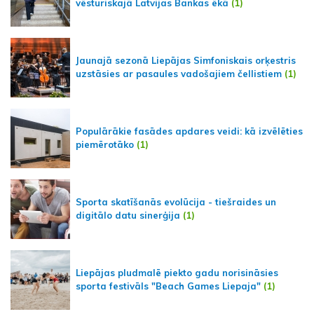
vēsturiskajā Latvijas Bankas ēkā
(1)
Jaunajā sezonā Liepājas Simfoniskais orķestris
uzstāsies ar pasaules vadošajiem čellistiem
(1)
Populārākie fasādes apdares veidi: kā izvēlēties
piemērotāko
(1)
Sporta skatīšanās evolūcija - tiešraides un
digitālo datu sinerģija
(1)
Liepājas pludmalē piekto gadu norisināsies
sporta festivāls "Beach Games Liepaja"
(1)