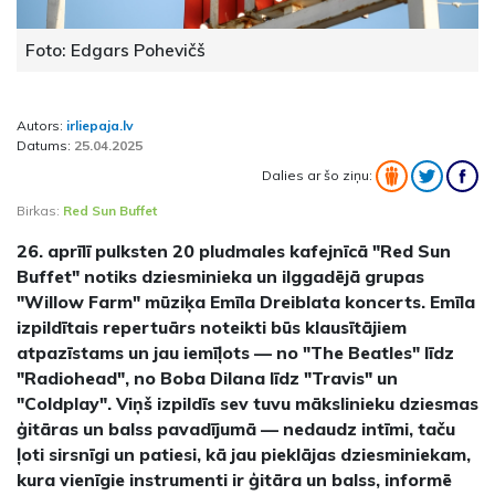
Foto: Edgars Pohevičš
Autors:
irliepaja.lv
Datums:
25.04.2025
Dalies ar šo ziņu:
Birkas:
Red Sun Buffet
26. aprīlī pulksten 20 pludmales kafejnīcā "Red Sun
Buffet" notiks dziesminieka un ilggadējā grupas
"Willow Farm" mūziķa Emīla Dreiblata koncerts. Emīla
izpildītais repertuārs noteikti būs klausītājiem
atpazīstams un jau iemīļots — no "The Beatles" līdz
"Radiohead", no Boba Dilana līdz "Travis" un
"Coldplay". Viņš izpildīs sev tuvu mākslinieku dziesmas
ģitāras un balss pavadījumā — nedaudz intīmi, taču
ļoti sirsnīgi un patiesi, kā jau pieklājas dziesminiekam,
kura vienīgie instrumenti ir ģitāra un balss, informē