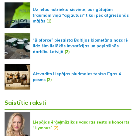
Uz ielas notriekta sieviete; par gūtajām
traumām viņa "apjautusi" tikai pēc atgriešanās
mājās
(1)
“Bioforce” piesaista Baltijas biometāna nozarē
līdz šim lielākās investīcijas un paplašinās
darbību Latvijā
(2)
Aizvadīts Liepājas pludmales tenisa līgas 4.
posms
(2)
Saistītie raksti
Liepājas ērģeļmūzikas vasaras sestais koncerts
“Hymnus”
(2)