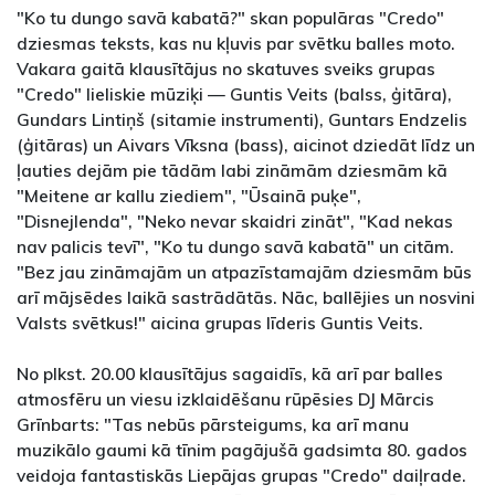
"Ko tu dungo savā kabatā?" skan populāras "Credo"
dziesmas teksts, kas nu kļuvis par svētku balles moto.
Vakara gaitā klausītājus no skatuves sveiks grupas
"Credo" lieliskie mūziķi — Guntis Veits (balss, ģitāra),
Gundars Lintiņš (sitamie instrumenti), Guntars Endzelis
(ģitāras) un Aivars Vīksna (bass), aicinot dziedāt līdz un
ļauties dejām pie tādām labi zināmām dziesmām kā
"Meitene ar kallu ziediem", "Ūsainā puķe",
"Disnejlenda", "Neko nevar skaidri zināt", "Kad nekas
nav palicis tevī", "Ko tu dungo savā kabatā" un citām.
"Bez jau zināmajām un atpazīstamajām dziesmām būs
arī mājsēdes laikā sastrādātās. Nāc, ballējies un nosvini
Valsts svētkus!" aicina grupas līderis Guntis Veits.
No plkst. 20.00 klausītājus sagaidīs, kā arī par balles
atmosfēru un viesu izklaidēšanu rūpēsies DJ Mārcis
Grīnbarts: "Tas nebūs pārsteigums, ka arī manu
muzikālo gaumi kā tīnim pagājušā gadsimta 80. gados
veidoja fantastiskās Liepājas grupas "Credo" daiļrade.