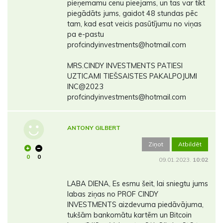
pieņemamu cenu pieejams, un tas var tikt
piegādāts jums, gaidot 48 stundas pēc
tam, kad esat veicis pasūtījumu no viņas
pa e-pastu
profcindyinvestments@hotmail.com
MRS.CINDY INVESTMENTS PATIESI
UZTICAMI TIEŠSAISTES PAKALPOJUMI
INC@2023
profcindyinvestments@hotmail.com
ANTONY GILBERT
Ziņot
Atbildēt
0
0
09.01.2023.
10:02
LABA DIENA, Es esmu šeit, lai sniegtu jums
labas ziņas no PROF CINDY
INVESTMENTS aizdevuma piedāvājuma,
tukšām bankomātu kartēm un Bitcoin