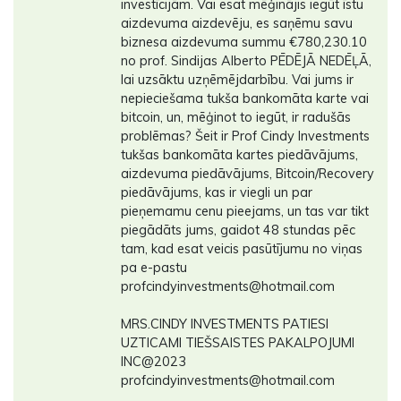
investīcijām. Vai esat mēģinājis iegūt īstu
aizdevuma aizdevēju, es saņēmu savu
biznesa aizdevuma summu €780,230.10
no prof. Sindijas Alberto PĒDĒJĀ NEDĒĻĀ,
lai uzsāktu uzņēmējdarbību. Vai jums ir
nepieciešama tukša bankomāta karte vai
bitcoin, un, mēģinot to iegūt, ir radušās
problēmas? Šeit ir Prof Cindy Investments
tukšas bankomāta kartes piedāvājums,
aizdevuma piedāvājums, Bitcoin/Recovery
piedāvājums, kas ir viegli un par
pieņemamu cenu pieejams, un tas var tikt
piegādāts jums, gaidot 48 stundas pēc
tam, kad esat veicis pasūtījumu no viņas
pa e-pastu
profcindyinvestments@hotmail.com
MRS.CINDY INVESTMENTS PATIESI
UZTICAMI TIEŠSAISTES PAKALPOJUMI
INC@2023
profcindyinvestments@hotmail.com