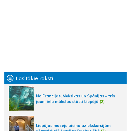
Lasītākie raksti
No Francijas, Meksikas un Spānijas – trīs
jauni ielu mākslas stāsti Liepājā
(2)
Liepājas muzejs aicina uz ekskursijām
vēsturiskajā Latvijas Bankas ēkā
(2)