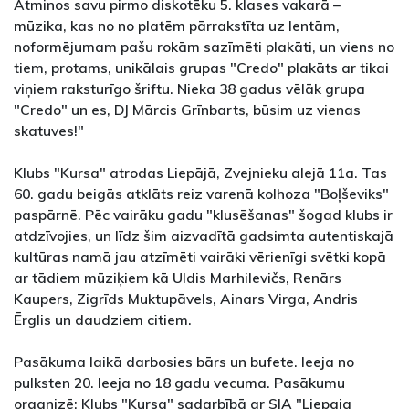
Atminos savu pirmo diskotēku 5. klases vakarā –
mūzika, kas no no platēm pārrakstīta uz lentām,
noformējumam pašu rokām sazīmēti plakāti, un viens no
tiem, protams, unikālais grupas "Credo" plakāts ar tikai
viņiem raksturīgo šriftu. Nieka 38 gadus vēlāk grupa
"Credo" un es, DJ Mārcis Grīnbarts, būsim uz vienas
skatuves!"
Klubs "Kursa" atrodas Liepājā, Zvejnieku alejā 11a. Tas
60. gadu beigās atklāts reiz varenā kolhoza "Boļševiks"
paspārnē. Pēc vairāku gadu "klusēšanas" šogad klubs ir
atdzīvojies, un līdz šim aizvadītā gadsimta autentiskajā
kultūras namā jau atzīmēti vairāki vērienīgi svētki kopā
ar tādiem mūziķiem kā Uldis Marhilevičs, Renārs
Kaupers, Zigrīds Muktupāvels, Ainars Virga, Andris
Ērglis un daudziem citiem.
Pasākuma laikā darbosies bārs un bufete. Ieeja no
pulksten 20. Ieeja no 18 gadu vecuma. Pasākumu
organizē: Klubs "Kursa" sadarbībā ar SIA "Liepaja