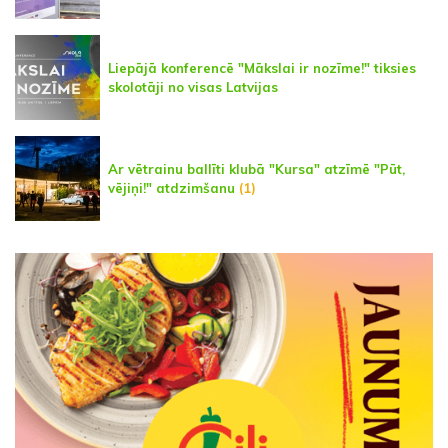
Liepājā konferencē "Mākslai ir nozīme!" tiksies
skolotāji no visas Latvijas
Ar vētrainu ballīti klubā "Kursa" atzīmē "Pūt,
vējiņi!" atdzimšanu
(1)