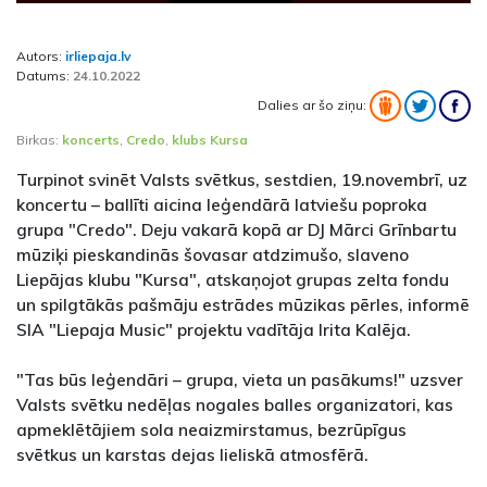
Autors:
irliepaja.lv
Datums:
24.10.2022
Dalies ar šo ziņu:
Birkas:
koncerts
,
Credo
,
klubs Kursa
Turpinot svinēt Valsts svētkus, sestdien, 19.novembrī, uz
koncertu – ballīti aicina leģendārā latviešu poproka
grupa "Credo". Deju vakarā kopā ar DJ Mārci Grīnbartu
mūziķi pieskandinās šovasar atdzimušo, slaveno
Liepājas klubu "Kursa", atskaņojot grupas zelta fondu
un spilgtākās pašmāju estrādes mūzikas pērles, informē
SIA "Liepaja Music" projektu vadītāja Irita Kalēja.
"Tas būs leģendāri – grupa, vieta un pasākums!" uzsver
Valsts svētku nedēļas nogales balles organizatori, kas
apmeklētājiem sola neaizmirstamus, bezrūpīgus
svētkus un karstas dejas lieliskā atmosfērā.