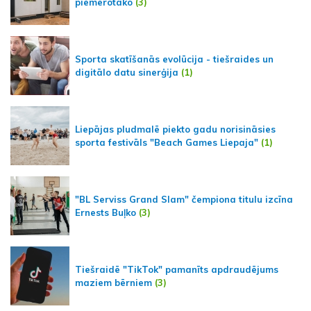
piemērotāko
(3)
Sporta skatīšanās evolūcija - tiešraides un
digitālo datu sinerģija
(1)
Liepājas pludmalē piekto gadu norisināsies
sporta festivāls "Beach Games Liepaja"
(1)
"BL Serviss Grand Slam" čempiona titulu izcīna
Ernests Buļko
(3)
Tiešraidē "TikTok" pamanīts apdraudējums
maziem bērniem
(3)