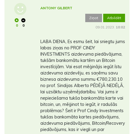
ANTONY GILBERT
Ziņot
Atbildēt
0
0
09.01.2023.
10:02
LABA DIENA, Es esmu šeit, lai sniegtu jums
labas ziņas no PROF CINDY
INVESTMENTS aizdevuma piedāvājuma,
tukšām bankomātu kartēm un Bitcoin
investīcijām. Vai esat mēģinājis iegūt īstu
aizdevuma aizdevēju, es saņēmu savu
biznesa aizdevuma summu €780,230.10
no prof. Sindijas Alberto PĒDĒJĀ NEDĒĻĀ,
lai uzsāktu uzņēmējdarbību. Vai jums ir
nepieciešama tukša bankomāta karte vai
bitcoin, un, mēģinot to iegūt, ir radušās
problēmas? Šeit ir Prof Cindy Investments
tukšas bankomāta kartes piedāvājums,
aizdevuma piedāvājums, Bitcoin/Recovery
piedāvājums, kas ir viegli un par