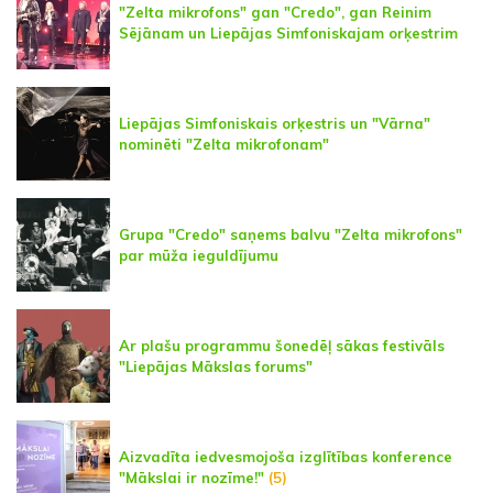
"Zelta mikrofons" gan "Credo", gan Reinim
Sējānam un Liepājas Simfoniskajam orķestrim
Liepājas Simfoniskais orķestris un "Vārna"
nominēti "Zelta mikrofonam"
Grupa "Credo" saņems balvu "Zelta mikrofons"
par mūža ieguldījumu
Ar plašu programmu šonedēļ sākas festivāls
"Liepājas Mākslas forums"
Aizvadīta iedvesmojoša izglītības konference
"Mākslai ir nozīme!"
(5)