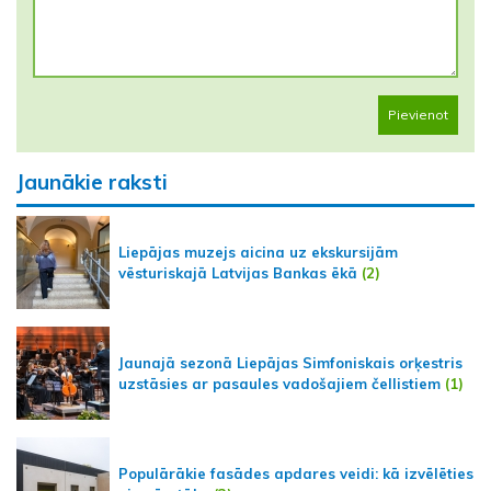
Pievienot
Jaunākie raksti
Liepājas muzejs aicina uz ekskursijām
vēsturiskajā Latvijas Bankas ēkā
(2)
Jaunajā sezonā Liepājas Simfoniskais orķestris
uzstāsies ar pasaules vadošajiem čellistiem
(1)
Populārākie fasādes apdares veidi: kā izvēlēties