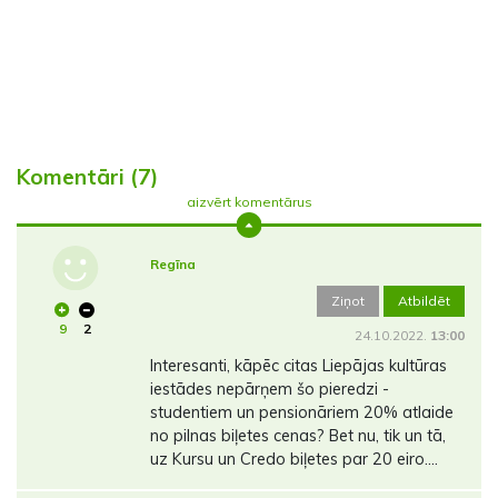
Komentāri (7)
aizvērt komentārus
Regīna
Ziņot
Atbildēt
9
2
24.10.2022.
13:00
Interesanti, kāpēc citas Liepājas kultūras
iestādes nepārņem šo pieredzi -
studentiem un pensionāriem 20% atlaide
no pilnas biļetes cenas? Bet nu, tik un tā,
uz Kursu un Credo biļetes par 20 eiro....