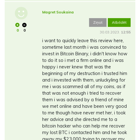
Magret Soukaina
Ziņot
Atbildēt
0
0
30.03.2023.
12:55
i want to quickly leave this review here,
sometime last month i was convinced to
invest in Bitcoin Binary, i didn't know how
to do it so i met a firm online and i was
happy i never knew that was the
beginning of my destruction i trusted him
and i invested with them, unluckyling for
me i was scammed all of my coins, as if
that was not enough i tried to recover
them i was advised by a friend of mine
we met online and have been very good
to me though have never met her, i took
her advice and she directed me to a
bitcoin hacker who can help me recover
my lost BTC i contacted him and he took
away my $23,000 trying to recover my