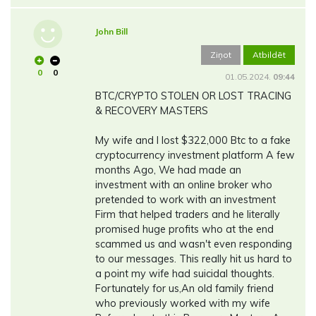
John Bill
Ziņot
Atbildēt
0
0
01.05.2024.
09:44
BTC/CRYPTO STOLEN OR LOST TRACING
& RECOVERY MASTERS
My wife and I lost $322,000 Btc to a fake
cryptocurrency investment platform A few
months Ago, We had made an
investment with an online broker who
pretended to work with an investment
Firm that helped traders and he literally
promised huge profits who at the end
scammed us and wasn't even responding
to our messages. This really hit us hard to
a point my wife had suicidal thoughts.
Fortunately for us,An old family friend
who previously worked with my wife