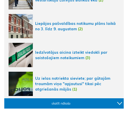
Liepājas pašvaldības notikumu plāns laikā
no 3. līdz 9. augustam
(2)
Iedzīvotājus aicina izteikt viedokli par
saistošajiem noteikumiem
(3)
Uz ielas notriekta sieviete; par gūtajām
traumām viņa "apjautusi" tikai pēc
atgriešanās mājās
(1)
skatīt nākošo