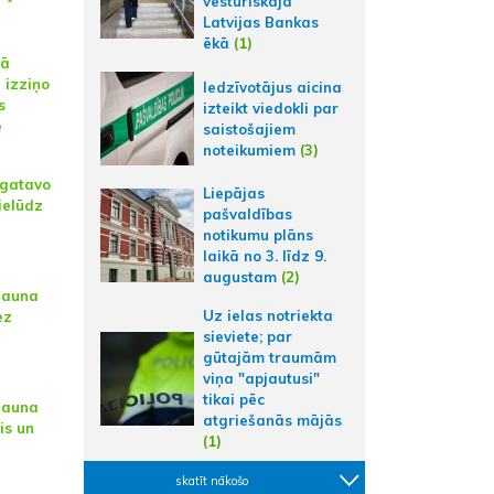
vēsturiskajā
Latvijas Bankas
ēkā
(1)
jā
 izziņo
Iedzīvotājus aicina
s
izteikt viedokli par
ē
saistošajiem
noteikumiem
(3)
" gatavo
Liepājas
ielūdz
pašvaldības
notikumu plāns
laikā no 3. līdz 9.
augustam
(2)
jauna
Uz ielas notriekta
ez
sieviete; par
gūtajām traumām
viņa "apjautusi"
tikai pēc
jauna
atgriešanās mājās
is un
(1)
skatīt nākošo