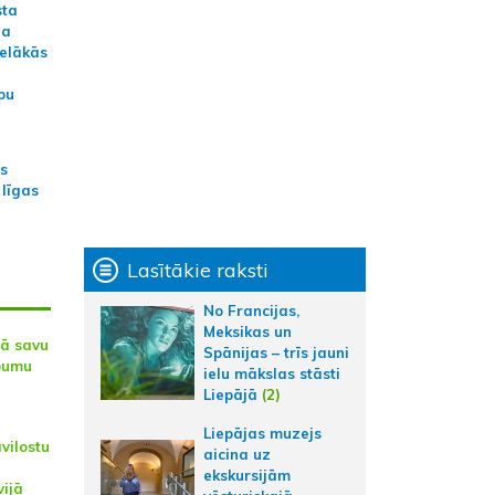
sta
na
ielākās
bu
as
 līgas
Lasītākie raksti
No Francijas,
Meksikas un
jā savu
Spānijas – trīs jauni
lbumu
ielu mākslas stāsti
Liepājā
(2)
Liepājas muzejs
āvilostu
aicina uz
ekskursijām
vijā