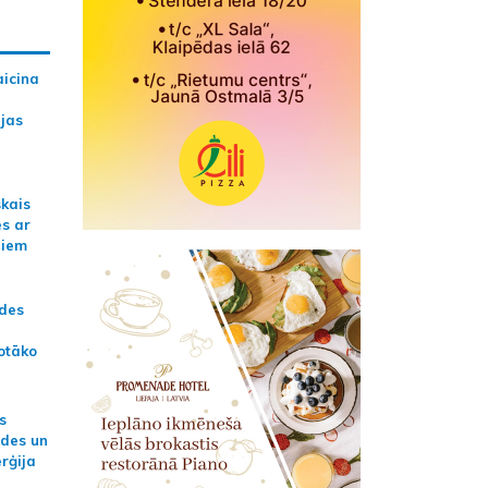
aicina
ijas
skais
es ar
jiem
ādes
otāko
s
ides un
erģija