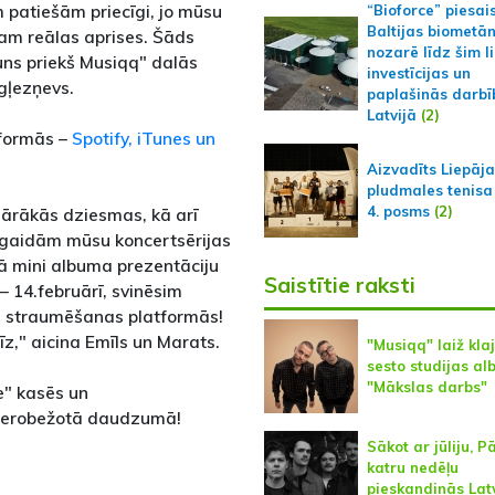
 patiešām priecīgi, jo mūsu
“Bioforce” piesai
Baltijas biometā
sam reālas aprises. Šāds
nozarē līdz šim l
uns priekš Musiqq" dalās
investīcijas un
gļezņevs.
paplašinās darbī
Latvijā
(2)
tformās –
Spotify, iTunes un
Aizvadīts Liepāj
pludmales tenisa
4. posms
(2)
lārākās dziesmas, kā arī
 gaidām mūsu koncertsērijas
nā mini albuma prezentāciju
Saistītie raksti
– 14.februārī, svinēsim
s straumēšanas platformās!
z," aicina Emīls un Marats.
"Musiqq" laiž kla
sesto studijas a
"Mākslas darbs"
e" kasēs un
s ierobežotā daudzumā!
Sākot ar jūliju, P
katru nedēļu
pieskandinās Lat