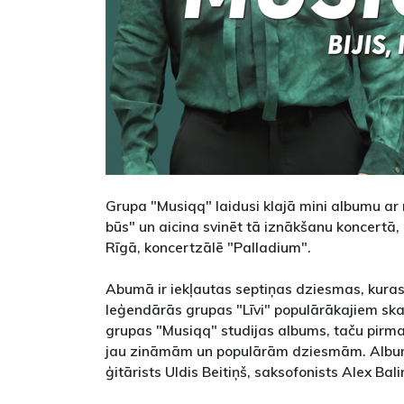
Grupa "Musiqq" laidusi klajā mini albumu ar n
būs" un aicina svinēt tā iznākšanu koncertā, 
Rīgā, koncertzālē "Palladium".
Abumā ir iekļautas septiņas dziesmas, kuras 
leģendārās grupas "Līvi" populārākajiem skaņ
grupas "Musiqq" studijas albums, taču pirmai
jau zināmām un populārām dziesmām. Albuma
ģitārists Uldis Beitiņš, saksofonists Alex Bali