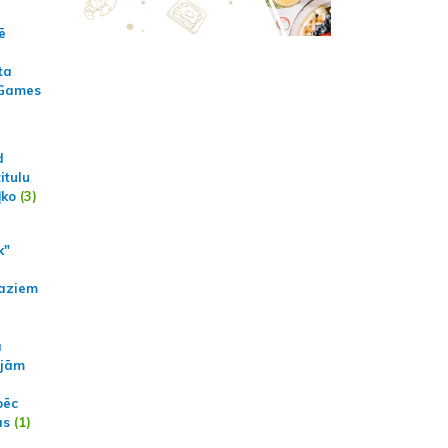
ē
ta
 Games
d
itulu
ļko
(3)
k"
aziem
a
ajām
pēc
ās
(1)