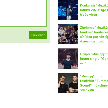
Konkursā "Muzik
banka 2020" Igo 
trešo vietu
Zināmas "Muzikā
bankas" finālistes
Pievienot
cīnīsies par vērt
dziesmas titulu
Grupa "Musiqq" 
jaunu singlu "Gar
arī"
"Musiqq" papildi
festivāla "Summe
Sound" mākslinie
sarakstu