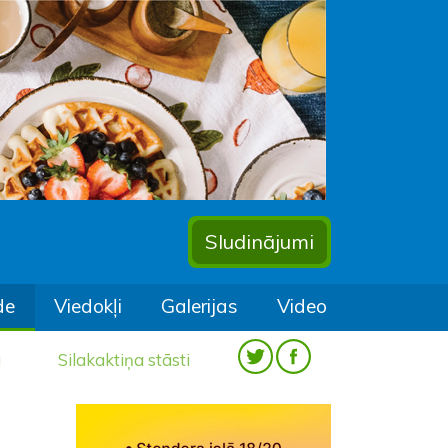
Sludinājumi
de
Viedokļi
Galerijas
Video
a
Silakaktiņa stāsti