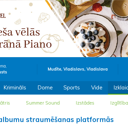
ena,
Mudīte, Vladislavs, Vladislava
usts
Krimināls
Dome
Sports
Vide
Izklai
ātris
Summer Sound
Izstādes
Izglītīb
 albumu straumēšanas platformās