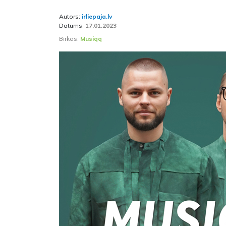
Autors:
irliepaja.lv
Datums:
17.01.2023
Birkas:
Musiqq