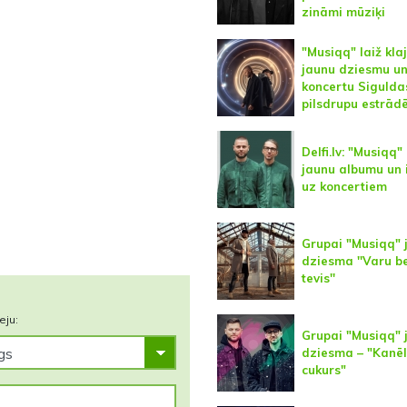
zināmi mūziķi
"Musiqq" laiž kla
jaunu dziesmu un
koncertu Sigulda
pilsdrupu estrād
Delfi.lv: "Musiqq
jaunu albumu un 
uz koncertiem
Grupai "Musiqq" 
dziesma ''Varu b
tevis''
eju:
Grupai "Musiqq" 
dziesma – "Kanēl
cukurs"