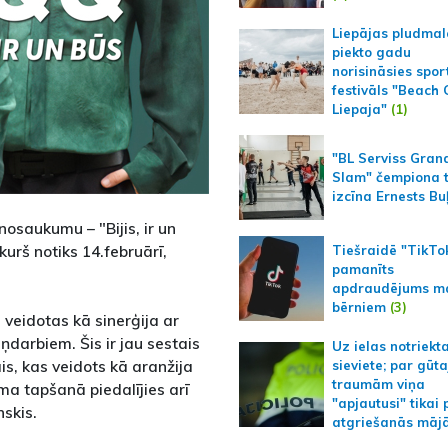
Liepājas pludmal
piekto gadu
norisināsies spor
festivāls "Beach
Liepaja"
(1)
"BL Serviss Gran
Slam" čempiona t
izcīna Ernests Bu
osaukumu – "Bijis, ir un
kurš notiks 14.februārī,
Tiešraidē "TikTo
pamanīts
apdraudējums m
bērniem
(3)
veidotas kā sinerģija ar
darbiem. Šis ir jau sestais
Uz ielas notriekt
s, kas veidots kā aranžija
sieviete; par gūt
traumām viņa
 tapšanā piedalījies arī
"apjautusi" tikai 
nskis.
atgriešanās māj