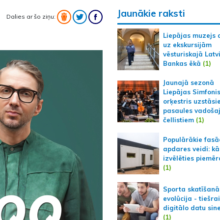
Jaunākie raksti
Dalies ar šo ziņu:
Liepājas muzejs 
uz ekskursijām
vēsturiskajā Latv
Bankas ēkā
(1)
Jaunajā sezonā
Liepājas Simfoni
orķestris uzstāsi
pasaules vadoša
čellistiem
(1)
Populārākie fas
apdares veidi: kā
izvēlēties piemēr
(1)
Sporta skatīšanā
evolūcija - tiešra
digitālo datu sin
(1)