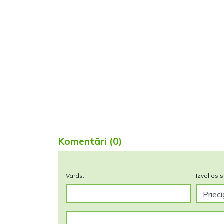
Komentāri (0)
Vārds:
Izvēlies s