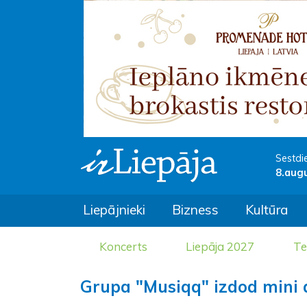
Sestdi
8.aug
Liepājnieki
Bizness
Kultūra
Koncerts
Liepāja 2027
Te
Grupa "Musiqq" izdod mini