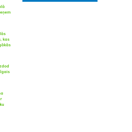
ālā
ieņem
lās
, kas
īgākās
izdod
īgais
na
r
ku