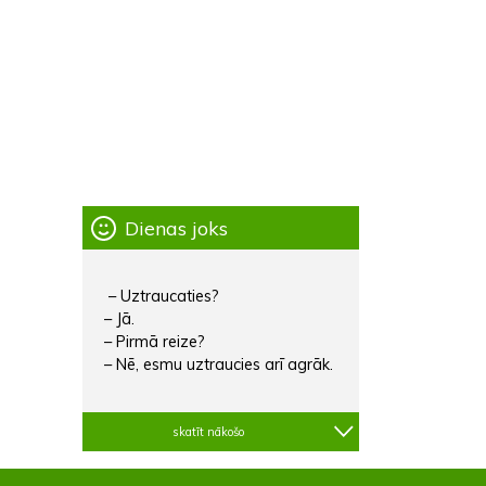
Dienas joks
– Uztraucaties?
– Jā.
– Pirmā reize?
– Nē, esmu uztraucies arī agrāk.
skatīt nākošo