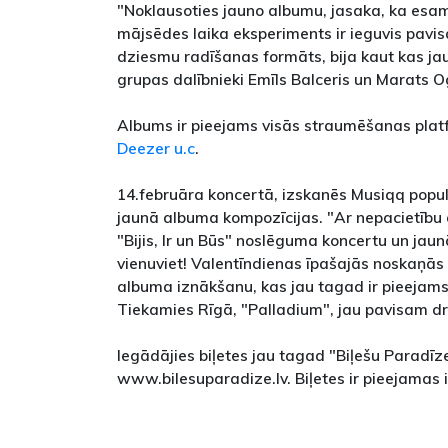
"Noklausoties jauno albumu, jasaka, ka esam
mājsēdes laika eksperiments ir ieguvis pavi
dziesmu radīšanas formāts, bija kaut kas ja
grupas dalībnieki Emīls Balceris un Marats O
Albums ir pieejams visās straumēšanas pla
Deezer u.c
.
14.februāra koncertā, izskanēs Musiqq popu
jaunā albuma kompozīcijas. "Ar nepacietību
"Bijis, Ir un Būs" noslēguma koncertu un jau
vienuviet! Valentīndienas īpašajās noskaņās 
albuma iznākšanu, kas jau tagad ir pieejam
Tiekamies Rīgā, "Palladium", jau pavisam drī
Iegādājies biļetes jau tagad "Biļešu Paradīz
www.bilesuparadize.lv. Biļetes ir pieejama