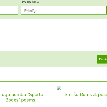
Izvēlies seju:
Pievi
ruģa bumba “Sporta
Smilšu Bums 3. po
Bodes” posms