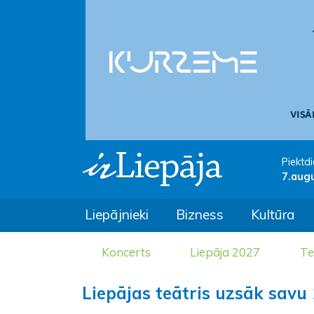
Piektdi
7.aug
Liepājnieki
Bizness
Kultūra
Koncerts
Liepāja 2027
Te
Liepājas teātris uzsāk savu