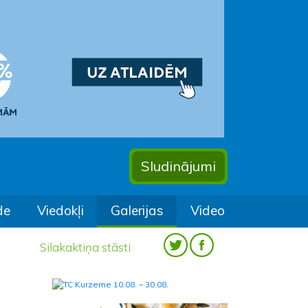
Sludinājumi
de
Viedokļi
Galerijas
Video
a
Silakaktiņa stāsti