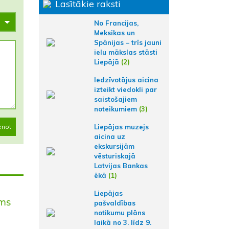
Lasītākie raksti
No Francijas,
Meksikas un
Spānijas – trīs jauni
ielu mākslas stāsti
Liepājā
(2)
Iedzīvotājus aicina
izteikt viedokli par
saistošajiem
noteikumiem
(3)
Liepājas muzejs
enot
aicina uz
ekskursijām
vēsturiskajā
Latvijas Bankas
ēkā
(1)
Liepājas
sms
pašvaldības
notikumu plāns
laikā no 3. līdz 9.