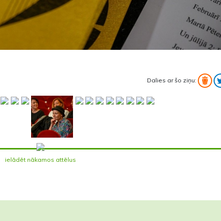
Dalies ar šo ziņu:
ielādēt nākamos attēlus