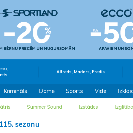
ena,
Alfrēds, Madars, Fredis
usts
Krimināls
Dome
Sports
Vide
Izklai
ātris
Summer Sound
Izstādes
Izglītīb
 115. sezonu