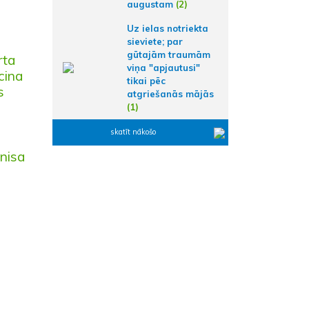
augustam
(2)
Uz ielas notriekta
sieviete; par
gūtajām traumām
rta
viņa "apjautusi"
cina
tikai pēc
s
atgriešanās mājās
(1)
skatīt nākošo
enisa