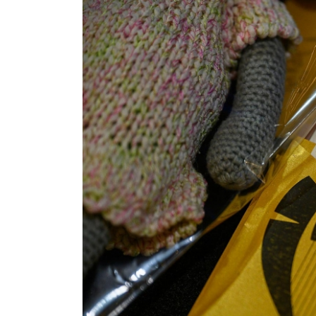
Iepriekšējā