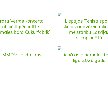
rāta Vētras koncerta
Liepājas Tenisa spo
oficiālā pēcballīte
skolas audzēkņi aplie
males bārā Cukurfabrik’
meistarību Latvija
Čempionātā
LMMDV salidojums
Liepājas pludmales t
līga 2026.gads