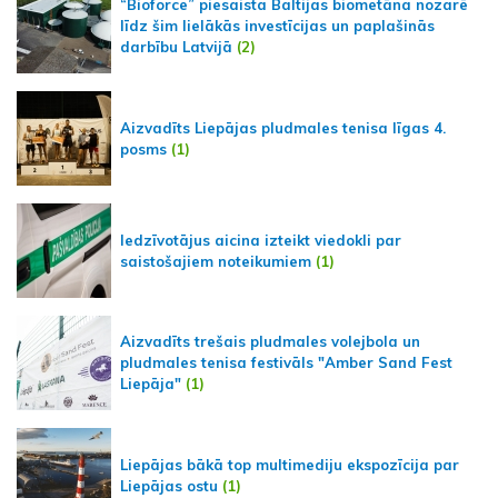
“Bioforce” piesaista Baltijas biometāna nozarē
līdz šim lielākās investīcijas un paplašinās
darbību Latvijā
(2)
Aizvadīts Liepājas pludmales tenisa līgas 4.
posms
(1)
Iedzīvotājus aicina izteikt viedokli par
saistošajiem noteikumiem
(1)
Aizvadīts trešais pludmales volejbola un
pludmales tenisa festivāls "Amber Sand Fest
Liepāja"
(1)
Liepājas bākā top multimediju ekspozīcija par
Liepājas ostu
(1)