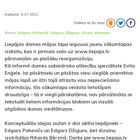
Datums:
6.07.2012
Dalies ar šo ziņu:
Birkas:
Edgars Pohevičs
,
Edgars Džiguns
,
Dome
,
internets
Liepājas domes mājas lapa ieguvusi jaunu sākumlapas
izskatu, kas ir pirmais solis uz www.liepaja.lv
pārmaiņām un plašāku reorganizāciju.
Kā informē domes sabiedrisko attiecību speciāliste Evita
Enģele, lai pilsētnieki un pilsētas viesi vieglāk orientētos
mājas lapā un ātri tajā atrastu visu nepieciešamo
informāciju, tās sākumlapa veidota lietotājam
draudzīga – tā ir viegli pārskatāma, nav pārsātināta ar
tekstuāli lieliem informācijas blokiem un vizuāli
atgādina ikonas viedtālruņos.
Konceptuālās idejas autori ir divi aktīvi liepājnieki –
Edgars Pohevičs un Edgars Džiguns, bet dizainu
izstrādāja Rihards Bērziņš. Darbs pie www.liepaja.lv