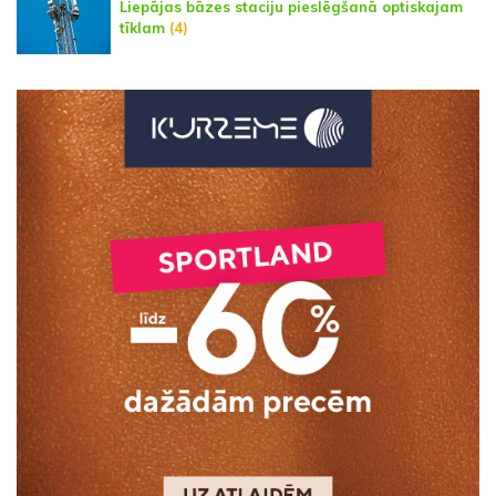
Liepājas bāzes staciju pieslēgšanā optiskajam
tīklam
(4)