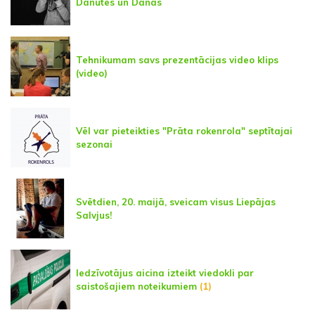
Danutes un Danas
Tehnikumam savs prezentācijas video klips
(video)
Vēl var pieteikties "Prāta rokenrola" septītajai
sezonai
Svētdien, 20. maijā, sveicam visus Liepājas
Salvjus!
Iedzīvotājus aicina izteikt viedokli par
saistošajiem noteikumiem
(1)