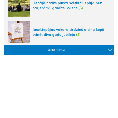
Liepājā notiks parka svētki "Liepāja bez
barjerām", gaidīts ikviens
(5)
JaunLiepājas vakara tirdziņš aicina kopā
svinēt divu gadu jubileju
(4)
skatīt nākošo