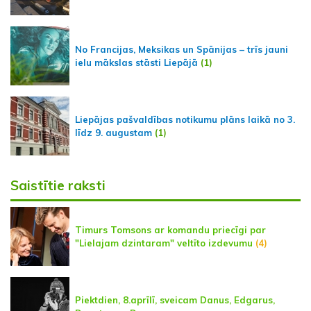
No Francijas, Meksikas un Spānijas – trīs jauni
ielu mākslas stāsti Liepājā
(1)
Liepājas pašvaldības notikumu plāns laikā no 3.
līdz 9. augustam
(1)
Saistītie raksti
Timurs Tomsons ar komandu priecīgi par
"Lielajam dzintaram" veltīto izdevumu
(4)
Piektdien, 8.aprīlī, sveicam Danus, Edgarus,