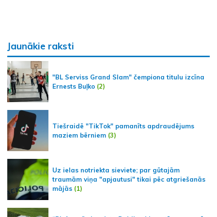
Jaunākie raksti
"BL Serviss Grand Slam" čempiona titulu izcīna
Ernests Buļko
(2)
Tiešraidē "TikTok" pamanīts apdraudējums
maziem bērniem
(3)
Uz ielas notriekta sieviete; par gūtajām
traumām viņa "apjautusi" tikai pēc atgriešanās
mājās
(1)