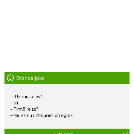
Dienas joks
– Uztraucaties?
– Jā.
– Pirmā reize?
– Nē, esmu uztraucies arī agrāk.