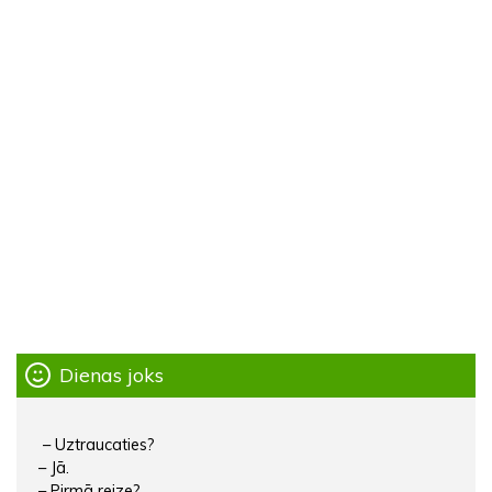
Dienas joks
– Uztraucaties?
– Jā.
– Pirmā reize?