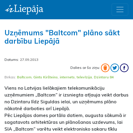
Uzņēmums "Baltcom" plāno sākt
darbību Liepājā
Datums:
27.09.2013
Dalies ar šo ziņu:
Birkas:
Baltcom
,
Gints Kiršteins
,
internets
,
televīzija
,
Dzintaru 84
Viens no Latvijas lielākajiem telekomunikāciju
uzņēmumiem „Baltcom” ir izsniegta atļauja veikt darbus
no Dzintaru līdz Siguldas ielai, un uzņēmums plāno
nākotnē darboties arī Liepājā.
Pēc Liepājas domes portāla datiem, augusta sākumā ir
sagatavots arhitektūras un plānošanas uzdevums, lai
SIA „Baltcom” varētu veikt elektronisko sakaru tīklu