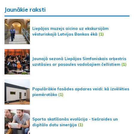
Jaunākie raksti
Liepājas muzejs aicina uz ekskursijām
vēsturiskajā Latvijas Bankas ēkā
(1)
Jaunajā sezonā Liepājas Simfoniskais orķestris
uzstāsies ar pasaules vadošajiem čellistiem
(1)
Populārākie fasādes apdares veidi: kā izvēlēties
piemērotāko
(1)
Sporta skatīšanās evolūcija - tiešraides un
digitālo datu sinerģija
(1)