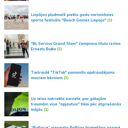
Liepājas pludmalē piekto gadu norisināsies
sporta festivāls "Beach Games Liepaja"
(1)
"BL Serviss Grand Slam" čempiona titulu izcīna
Ernests Buļko
(3)
Tiešraidē "TikTok" pamanīts apdraudējums
maziem bērniem
(3)
Uz ielas notriekta sieviete; par gūtajām
traumām viņa "apjautusi" tikai pēc atgriešanās
mājās
(1)
“Bioforce” piesaista Baltijas biometāna nozarē