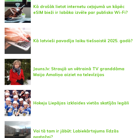
Kā drošāk lietot internetu ceļojumā un kāpēc
eSIM bieži ir labāka izvēle par publisko Wi-Fi?
Kā latvieši pavadīja laiku tiešsaistē 2025. gadā?
Jauns.lv: Straujā un vētrainā TV granddāma
Maija Amoliņa aiziet no televīzijas
Hokeju Liepājas izklaides vietās skatījās legāli
Vai tā tam ir jābūt: Labiekārtojums līdzās
postažai?