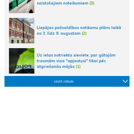
saistošajiem noteikumiem
(3)
Liepājas pašvaldības notikumu plāns laikā
no 3. līdz 9. augustam
(2)
Uz ielas notriekta sieviete; par gūtajām
traumām viņa "apjautusi" tikai pēc
atgriešanās mājās
(1)
skatīt nākošo