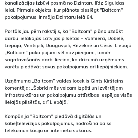
kanalizācijas izbūvi posmā no Dzintaru līdz Siguldas
ielai. Pirmais objekts, kur plānots pieslēgt "Baltcom"
pakalpojumus, ir māja Dzintaru ielā 84.
Portāls jau pērn rakstījis, ka "Baltcom" plāno uzsākt
darbu lielākajās Latvijas pilsētas – Valmierā, Dobelē,
Liepājā, Ventspilī, Daugavpilī, Rēzeknē un Cēsīs. Liepājā
„Baltcom” pakalpojumi vēl nav pieejami, tomēr
sagatavošanās darbi liecina, ka drīzumā uzņēmums
varētu piedāvāt savus pakalpojumus arī liepājniekiem.
Uzņēmuma „Baltcom” valdes loceklis Gints Kiršteins
komentēja: „Šobrīd mēs veicam izpēti un izvērtējam
infrastruktūras un pakalpojumu attīstības iespējas visās
lielajās pilsētās, arī Liepājā.”
Kompānija "Baltcom" piedāvā digitālās un
kabeļtelevīzijas pakalpojumus, nodrošina balss
telekomunikāciju un interneta sakarus.