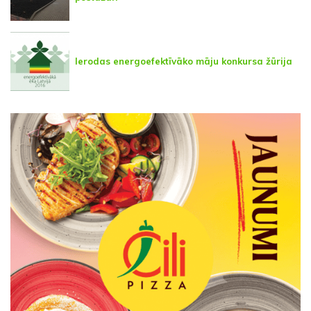
Ierodas energoefektīvāko māju konkursa žūrija