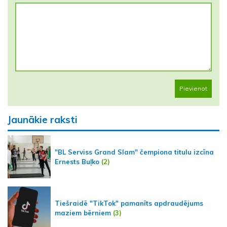
Pievienot
Jaunākie raksti
"BL Serviss Grand Slam" čempiona titulu izcīna
Ernests Buļko
(2)
Tiešraidē "TikTok" pamanīts apdraudējums
maziem bērniem
(3)