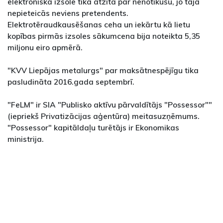
elektroniskā izsole tika atzīta par nenotikušu, jo tajā
nepieteicās neviens pretendents.
Elektrotēraudkausēšanas ceha un iekārtu kā lietu
kopības pirmās izsoles sākumcena bija noteikta 5,35
miljonu eiro apmērā.
"KVV Liepājas metalurgs" par maksātnespējīgu tika
pasludināta 2016.gada septembrī.
"FeLM" ir SIA "Publisko aktīvu pārvaldītājs "Possessor""
(iepriekš Privatizācijas aģentūra) meitasuzņēmums.
"Possessor" kapitāldaļu turētājs ir Ekonomikas
ministrija.