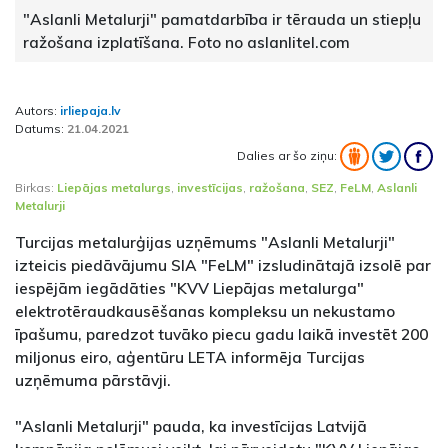
"Aslanli Metalurji" pamatdarbība ir tērauda un stiepļu
ražošana izplatīšana. Foto no aslanlitel.com
Autors:
irliepaja.lv
Datums:
21.04.2021
Dalies ar šo ziņu:
Birkas:
Liepājas metalurgs
,
investīcijas
,
ražošana
,
SEZ
,
FeLM
,
Aslanli
Metalurji
Turcijas metalurģijas uzņēmums "Aslanli Metalurji"
izteicis piedāvājumu SIA "FeLM" izsludinātajā izsolē par
iespējām iegādāties "KVV Liepājas metalurga"
elektrotēraudkausēšanas kompleksu un nekustamo
īpašumu, paredzot tuvāko piecu gadu laikā investēt 200
miljonus eiro, aģentūru LETA informēja Turcijas
uzņēmuma pārstāvji.
"Aslanli Metalurji" pauda, ka investīcijas Latvijā