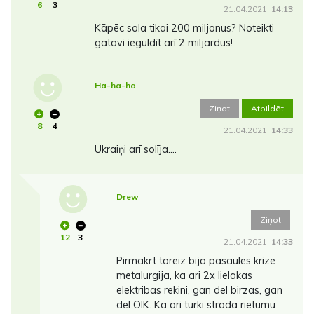
6
3
21.04.2021.
14:13
Kāpēc sola tikai 200 miljonus? Noteikti
gatavi ieguldīt arī 2 miljardus!
Ha-ha-ha
Ziņot
Atbildēt
8
4
21.04.2021.
14:33
Ukraiņi arī solīja....
Drew
Ziņot
12
3
21.04.2021.
14:33
Pirmakrt toreiz bija pasaules krize
metalurgija, ka ari 2x lielakas
elektribas rekini, gan del birzas, gan
del OIK. Ka ari turki strada rietumu