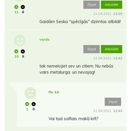
Ziņot
Atbildēt
11
6
21.04.2021.
12:20
Gaidām Seska "spēcīgās" dzimtas atbildi!
vards
Ziņot
Atbildēt
10
9
21.04.2021.
12:43
tak nemelojiet sev un citiem. Nu nebūs
vairs metalurga. un nevajag!
Re, kā
Ziņot
1
0
21.04.2021.
12:43
Vai tad solītais makā krīt?