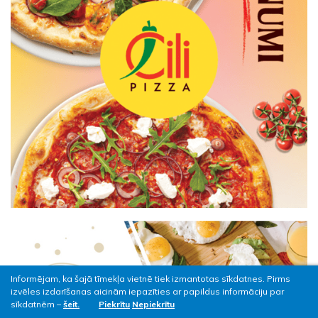
Informējam, ka šajā tīmekļa vietnē tiek izmantotas sīkdatnes. Pirms
izvēles izdarīšanas aicinām iepazīties ar papildus informāciju par
sīkdatnēm –
šeit.
Piekrītu
Nepiekrītu