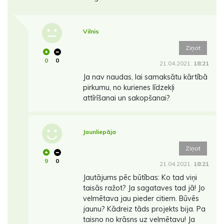
Vilnis
Ziņot
0
0
21.04.2021.
18:21
Ja nav naudas, lai samaksātu kārtībā
pirkumu, no kurienes līdzekļi
attīrīšanai un sakopšanai?
Jaunliepāja
Ziņot
9
0
21.04.2021.
18:21
Jautājums pēc būtības: Ko tad viņi
taisās ražot? Ja sagataves tad jā! Jo
velmētava jau pieder citiem. Būvēs
jaunu? Kādreiz tāds projekts bija. Pa
taisno no krāsns uz velmētavu! Ja