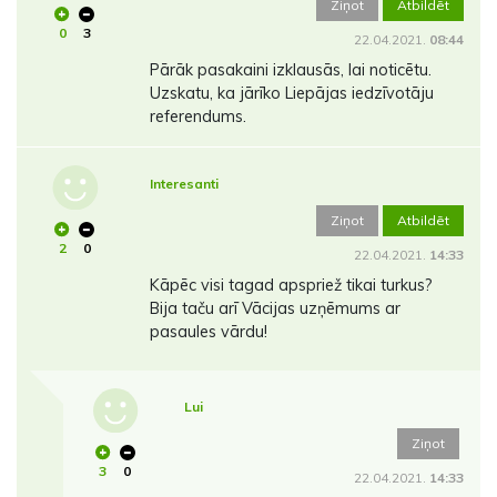
Ziņot
Atbildēt
0
3
22.04.2021.
08:44
Pārāk pasakaini izklausās, lai noticētu.
Uzskatu, ka jārīko Liepājas iedzīvotāju
referendums.
Interesanti
Ziņot
Atbildēt
2
0
22.04.2021.
14:33
Kāpēc visi tagad apspriež tikai turkus?
Bija taču arī Vācijas uzņēmums ar
pasaules vārdu!
Lui
Ziņot
3
0
22.04.2021.
14:33