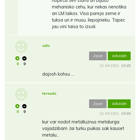
nopircis sev sturiti un bijuso
mehanisko cehu, kur nekas nenotika
ari LM laikos. Visa pareja zeme ir
tuksa un ir musu, liepajnieku. Tapec
jau vini taisa to izsoli.
udis
Ziņot
Atbildēt
0
0
21.04.2021.
19:25
dajosh kohsu ...
terauds
Ziņot
Atbildēt
0
0
21.04.2021.
19:26
kur var nodot metalluznus metalurga
vajadzibam ,lai turku puikas sak kauset
metalu...