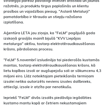
stratēģija paredz pastāvīgi investēt attīstībā un jaunās
ražotnēs, jo produktu tirgus paplašinās un klientu
prasības un vajadzības pieaug. "Aslanli Metalurji"
pamatdarbība ir tērauda un stiepļu ražošana
izplatīšana.
Aģentūra LETA jau ziņoja, ka "FeLM" pagājušā gada
izskaņā grasījās mainīt bijušā "KVV Liepājas
metalurga" aktīvu, tostarp elektrotēraudkausēšanas
krāsns, pārdošanas procesu.
"FeLM" 5.novembrī izsludināja tai piederošās kustamās
mantas, tostarp elektrotēraudkausēšanas krāsns, kā
lietu kopības izsoli ar augšupejošu soli ar sākumcenu 4,3
miljoni eiro. Līdz noteiktajam pieteikšanās termiņam
izsolei netika autorizēts neviens izsoles dalībnieks,
attiecīgi, izsole ir atzīta par nenotikušu.
Iepriekš "FeLM" divās izsolēs piedāvāja iegādāties
kustamo mantu kopā ar četriem nekustamajiem