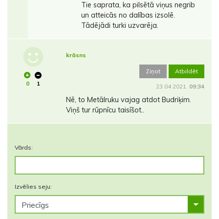
Tie saprata, ka pilsētā viņus negrib
un atteicās no dalības izsolē.
Tādējādi turki uzvarēja.
krāsns
Ziņot
Atbildēt
0
1
23.04.2021.
09:34
Nē, to Metālruku vajag atdot Budriķim.
Viņš tur rūpnīcu taisīšot..
Vārds:
Izvēlies seju: