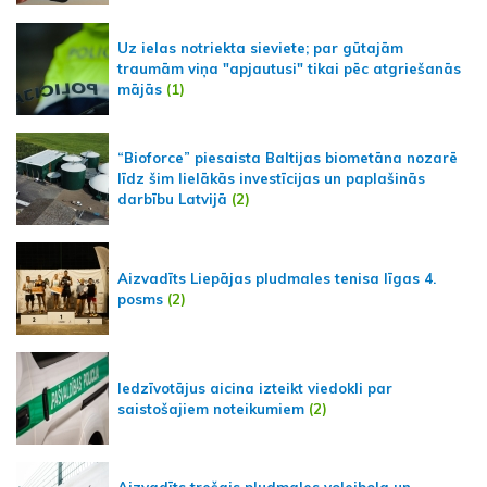
Uz ielas notriekta sieviete; par gūtajām
traumām viņa "apjautusi" tikai pēc atgriešanās
mājās
(1)
“Bioforce” piesaista Baltijas biometāna nozarē
līdz šim lielākās investīcijas un paplašinās
darbību Latvijā
(2)
Aizvadīts Liepājas pludmales tenisa līgas 4.
posms
(2)
Iedzīvotājus aicina izteikt viedokli par
saistošajiem noteikumiem
(2)