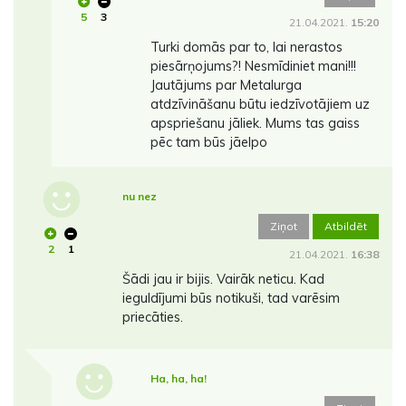
5
3
21.04.2021.
15:20
Turki domās par to, lai nerastos
piesārņojums?! Nesmīdiniet mani!!!
Jautājums par Metalurga
atdzīvināšanu būtu iedzīvotājiem uz
apspriešanu jāliek. Mums tas gaiss
pēc tam būs jāelpo
nu nez
Ziņot
Atbildēt
2
1
21.04.2021.
16:38
Šādi jau ir bijis. Vairāk neticu. Kad
ieguldījumi būs notikuši, tad varēsim
priecāties.
Ha, ha, ha!