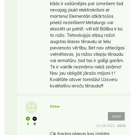
kāds ir sašūmējies par izmešiem tad
nevajag jaukt elektrokrāsni ar
martenu! Elementāri atkārtošos
priekš nezinīšiem! Metalurgs var
eksistēt un pelnīt -vēl kā! Būtība ir ko
to ražo. Tehnoloģija atļauj ražot
augstas klases tēraudu ar lielu
pievienoto vērtību. Bet nav attiecīgas
velmētavas. Ja ražos stiepļu tēraudu
vai armatūru ,tad tas ir galīgi garām.
Te ir vairāk nezināmo nekā zināmo!
Nav jau obligāti jāražo miljoni t !
Kvalitāte atsver tonnāžu! Uzsveru
kvalitatīvu ieroču tēraudu!!!
Drew
Ziņot
6
0
21.04.2021.
18:21
Cik tracina plapas kas izplata