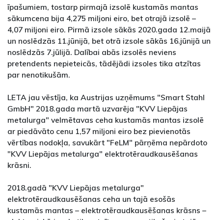
īpašumiem, tostarp pirmajā izsolē kustamās mantas
sākumcena bija 4,275 miljoni eiro, bet otrajā izsolē –
4,07 miljoni eiro. Pirmā izsole sākās 2020.gada 12.maijā
un noslēdzās 11.jūnijā, bet otrā izsole sākās 16.jūnijā un
noslēdzās 7.jūlijā. Dalībai abās izsolēs neviens
pretendents nepieteicās, tādējādi izsoles tika atzītas
par nenotikušām.
LETA jau vēstīja, ka Austrijas uzņēmums "Smart Stahl
GmbH" 2018.gada martā uzvarēja "KVV Liepājas
metalurga" velmētavas ceha kustamās mantas izsolē
ar piedāvāto cenu 1,57 miljoni eiro bez pievienotās
vērtības nodokļa, savukārt "FeLM" pārņēma nepārdoto
"KVV Liepājas metalurga" elektrotēraudkausēšanas
krāsni.
2018.gadā "KVV Liepājas metalurga"
elektrotēraudkausēšanas ceha un tajā esošās
kustamās mantas – elektrotēraudkausēšanas krāsns –