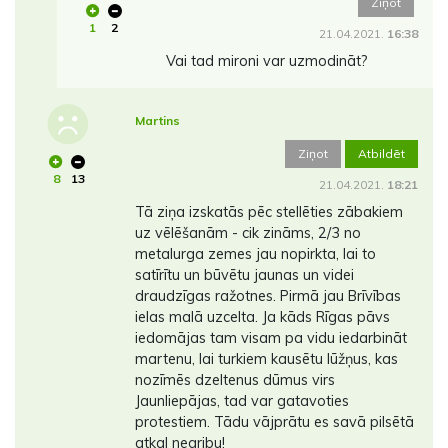
Ziņot
1
2
21.04.2021.
16:38
Vai tad mironi var uzmodināt?
Martins
Ziņot
Atbildēt
8
13
21.04.2021.
18:21
Tā ziņa izskatās pēc stellēties zābakiem
uz vēlēšanām - cik zināms, 2/3 no
metalurga zemes jau nopirkta, lai to
satīrītu un būvētu jaunas un videi
draudzīgas ražotnes. Pirmā jau Brīvības
ielas malā uzcelta. Ja kāds Rīgas pāvs
iedomājas tam visam pa vidu iedarbināt
martenu, lai turkiem kausētu lūžņus, kas
nozīmēs dzeltenus dūmus virs
Jaunliepājas, tad var gatavoties
protestiem. Tādu vājprātu es savā pilsētā
atkal negribu!