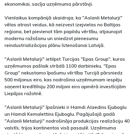
ekonomikai, sacīja uzņēmuma pārstāvji.
Vienlaikus kompānijā skaidroja, ka "Aslanli Metalurji"
vēlas atrast veidus, kā neizvest izejvielas no Baltijas
reģiona, bet pievienot tām papildu vērtību, atjaunojot
modernu ražošanu un sniedzot pienesumu
reindustrializācijas plānu īstenošanai Latvijā.
"Aslanli Metalurji" ietilpst Turcijas "Epas Group", kuras
uzņēmumos pašlaik strādā 1100 darbinieku. "Epas
Group" nekustamo īpašumu vērtība Turcijā pārsniedz
500 miljonus eiro, kas nodrošina uzņēmumam iespēju
saņemt kredītlīniju 200 miljoni eiro apmērā investīcijām
Liepājas ražotnē.
"Aslanli Metalurji" īpašnieki ir Hamdi Alaedins Ejuboglu
un Hamdi Kemalettins Ejuboglu. Pagājušajā gadā
"Aslanli Metalurji" nodrošināja produkcijas realizāciju 40
valstīs, trijos kontinentos visā pasaulē. Uzņēmuma