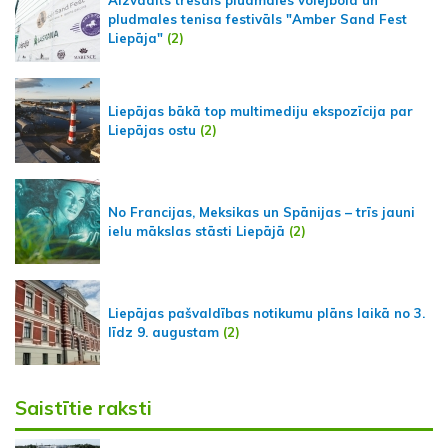
Aizvadīts trešais pludmales volejbola un
pludmales tenisa festivāls "Amber Sand Fest
Liepāja"
(2)
Liepājas bākā top multimediju ekspozīcija par
Liepājas ostu
(2)
No Francijas, Meksikas un Spānijas – trīs jauni
ielu mākslas stāsti Liepājā
(2)
Liepājas pašvaldības notikumu plāns laikā no 3.
līdz 9. augustam
(2)
Saistītie raksti