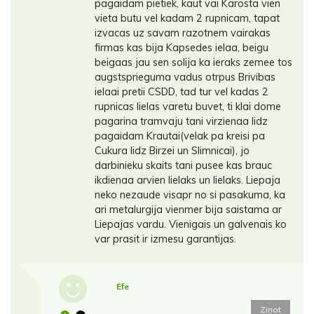
pagaidam pietiek, kaut vai Karosta vien
vieta butu vel kadam 2 rupnicam, tapat
izvacas uz savam razotnem vairakas
firmas kas bija Kapsedes ielaa, beigu
beigaas jau sen solija ka ieraks zemee tos
augstsprieguma vadus otrpus Brivibas
ielaai pretii CSDD, tad tur vel kadas 2
rupnicas lielas varetu buvet, ti klai dome
pagarina tramvaju tani virzienaa lidz
pagaidam Krautai(velak pa kreisi pa
Cukura lidz Birzei un Slimnicai), jo
darbinieku skaits tani pusee kas brauc
ikdienaa arvien lielaks un lielaks. Liepaja
neko nezaude visapr no si pasakuma, ka
ari metalurgija vienmer bija saistama ar
Liepajas vardu. Vienigais un galvenais ko
var prasit ir izmesu garantijas.
Efe
Ziņot