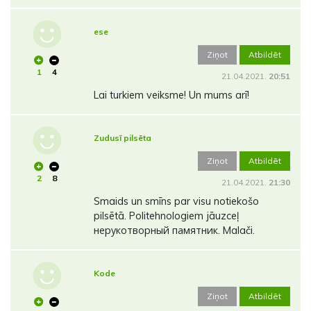
ese
Ziņot
Atbildēt
1
4
21.04.2021.
20:51
Lai turkiem veiksme! Un mums arī!
Zudusī pilsēta
Ziņot
Atbildēt
2
8
21.04.2021.
21:30
Smaids un smīns par visu notiekošo
pilsētā. Politehnologiem jāuzceļ
нерукотворный памятник. Malači.
Kode
Ziņot
Atbildēt