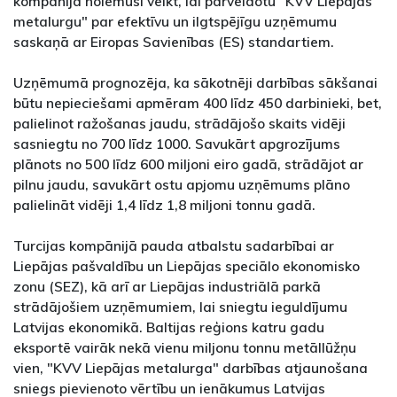
kompānija nolēmusi veikt, lai pārveidotu "KVV Liepājas
metalurgu" par efektīvu un ilgtspējīgu uzņēmumu
saskaņā ar Eiropas Savienības (ES) standartiem.
Uzņēmumā prognozēja, ka sākotnēji darbības sākšanai
būtu nepieciešami apmēram 400 līdz 450 darbinieki, bet,
palielinot ražošanas jaudu, strādājošo skaits vidēji
sasniegtu no 700 līdz 1000. Savukārt apgrozījums
plānots no 500 līdz 600 miljoni eiro gadā, strādājot ar
pilnu jaudu, savukārt ostu apjomu uzņēmums plāno
palielināt vidēji 1,4 līdz 1,8 miljoni tonnu gadā.
Turcijas kompānijā pauda atbalstu sadarbībai ar
Liepājas pašvaldību un Liepājas speciālo ekonomisko
zonu (SEZ), kā arī ar Liepājas industriālā parkā
strādājošiem uzņēmumiem, lai sniegtu ieguldījumu
Latvijas ekonomikā. Baltijas reģions katru gadu
eksportē vairāk nekā vienu miljonu tonnu metāllūžņu
vien, "KVV Liepājas metalurga" darbības atjaunošana
sniegs pievienoto vērtību un ienākumus Latvijas