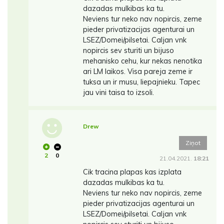
dazadas mulkibas ka tu.
Neviens tur neko nav nopircis, zeme
pieder privatizacijas agenturai un
LSEZ/Domei/pilsetai. Caljan vnk
nopircis sev sturiti un bijuso
mehanisko cehu, kur nekas nenotika
ari LM laikos. Visa pareja zeme ir
tuksa un ir musu, liepajnieku. Tapec
jau vini taisa to izsoli.
Drew
Ziņot
2
0
21.04.2021.
18:21
Cik tracina plapas kas izplata
dazadas mulkibas ka tu.
Neviens tur neko nav nopircis, zeme
pieder privatizacijas agenturai un
LSEZ/Domei/pilsetai. Caljan vnk