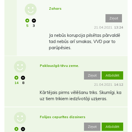
Zahars
Ziņot
5
3
21.04.2021.
13:24
Ja nebūs korupcija pilsētas pārvaldē
tad nebūs arī smakas, VVD par to
parūpēsies.
Paklausīgā tēvu zeme.
Ziņot
Atbildēt
14
8
21.04.2021.
14:12
Kārtējais pirms vēlēšanu triks. Skumīgi, ka
uz tiem trikiem iedzīvotāji uzķeras.
Folijas cepurītes dizainers
Ziņot
Atbildēt