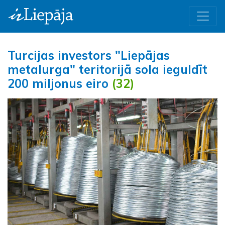
Turcijas investors "Liepājas
metalurga" teritorijā sola ieguldīt
200 miljonus eiro
(32)