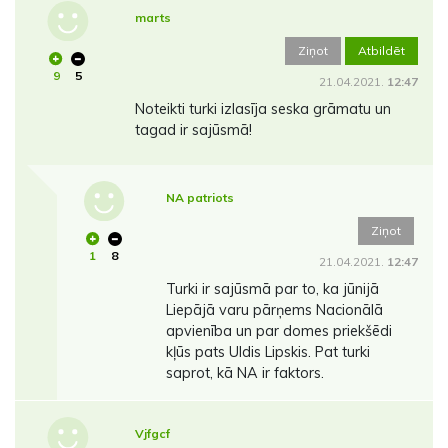
marts
Ziņot
Atbildēt
9
5
21.04.2021.
12:47
Noteikti turki izlasīja seska grāmatu un
tagad ir sajūsmā!
NA patriots
Ziņot
1
8
21.04.2021.
12:47
Turki ir sajūsmā par to, ka jūnijā
Liepājā varu pārņems Nacionālā
apvienība un par domes priekšēdi
kļūs pats Uldis Lipskis. Pat turki
saprot, kā NA ir faktors.
Vjfgcf