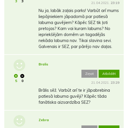
3
3
21.04.2021.
23:19
Nu ja, labāk zaļais parks! Varbūt arī mums
liepājniekiem jāpadomā par patiesā
labuma guvējiem? Kāpēc SEZ tik ļoti
pretojas? Kam vai kuram labums? No
iepriekšējām domēm un tagadējās
nekāda labuma nav. Tikai slavina sevi.
Galvenais ir SEZ, par pārējo nav daļas.
Bralis
Ziņot
Atbildēt
5
0
21.04.2021.
23:29
Brālis sēž. Varbūt arī te ir jāpabrebina
patiesā labuma guvēji? Kāpēc tāda
fanātiska aizsardzība SEZ?
Zebra