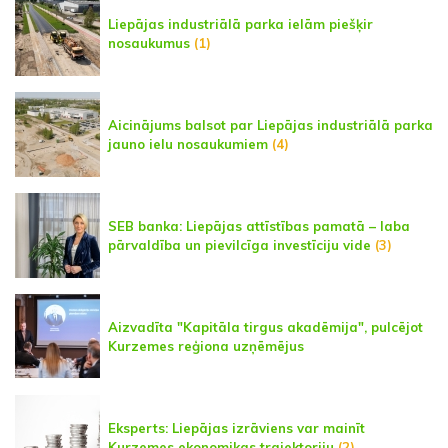
Liepājas industriālā parka ielām piešķir
nosaukumus
(1)
Aicinājums balsot par Liepājas industriālā parka
jauno ielu nosaukumiem
(4)
SEB banka: Liepājas attīstības pamatā – laba
pārvaldība un pievilcīga investīciju vide
(3)
Aizvadīta "Kapitāla tirgus akadēmija", pulcējot
Kurzemes reģiona uzņēmējus
Eksperts: Liepājas izrāviens var mainīt
Kurzemes ekonomikas trajektoriju
(2)