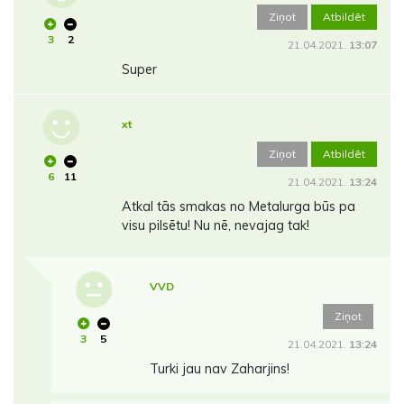
Ziņot
Atbildēt
3
2
21.04.2021.
13:07
Super
xt
Ziņot
Atbildēt
6
11
21.04.2021.
13:24
Atkal tās smakas no Metalurga būs pa
visu pilsētu! Nu nē, nevajag tak!
VVD
Ziņot
3
5
21.04.2021.
13:24
Turki jau nav Zaharjins!