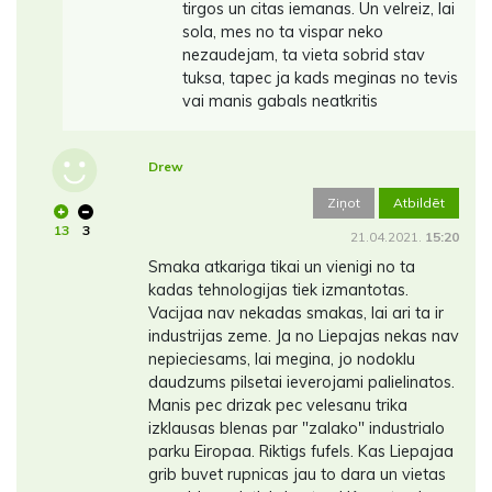
tirgos un citas iemanas. Un velreiz, lai
sola, mes no ta vispar neko
nezaudejam, ta vieta sobrid stav
tuksa, tapec ja kads meginas no tevis
vai manis gabals neatkritis
Drew
Ziņot
Atbildēt
13
3
21.04.2021.
15:20
Smaka atkariga tikai un vienigi no ta
kadas tehnologijas tiek izmantotas.
Vacijaa nav nekadas smakas, lai ari ta ir
industrijas zeme. Ja no Liepajas nekas nav
nepieciesams, lai megina, jo nodoklu
daudzums pilsetai ieverojami palielinatos.
Manis pec drizak pec velesanu trika
izklausas blenas par "zalako" industrialo
parku Eiropaa. Riktigs fufels. Kas Liepajaa
grib buvet rupnicas jau to dara un vietas