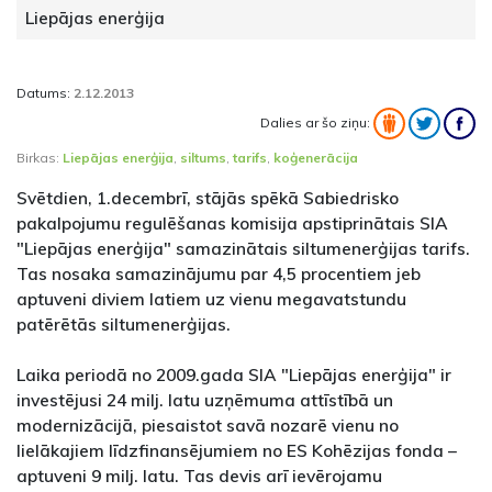
Liepājas enerģija
Datums:
2.12.2013
Dalies ar šo ziņu:
Birkas:
Liepājas enerģija
,
siltums
,
tarifs
,
koģenerācija
Svētdien, 1.decembrī, stājās spēkā Sabiedrisko
pakalpojumu regulēšanas komisija apstiprinātais SIA
"Liepājas enerģija" samazinātais siltumenerģijas tarifs.
Tas nosaka samazinājumu par 4,5 procentiem jeb
aptuveni diviem latiem uz vienu megavatstundu
patērētās siltumenerģijas.
Laika periodā no 2009.gada SIA "Liepājas enerģija" ir
investējusi 24 milj. latu uzņēmuma attīstībā un
modernizācijā, piesaistot savā nozarē vienu no
lielākajiem līdzfinansējumiem no ES Kohēzijas fonda –
aptuveni 9 milj. latu. Tas devis arī ievērojamu