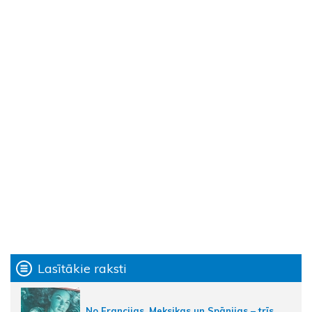
Lasītākie raksti
No Francijas, Meksikas un Spānijas – trīs