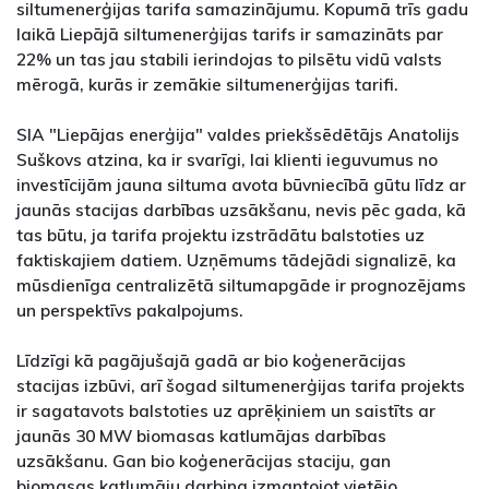
siltumenerģijas tarifa samazinājumu. Kopumā trīs gadu
laikā Liepājā siltumenerģijas tarifs ir samazināts par
22% un tas jau stabili ierindojas to pilsētu vidū valsts
mērogā, kurās ir zemākie siltumenerģijas tarifi.
SIA "Liepājas enerģija" valdes priekšsēdētājs Anatolijs
Suškovs atzina, ka ir svarīgi, lai klienti ieguvumus no
investīcijām jauna siltuma avota būvniecībā gūtu līdz ar
jaunās stacijas darbības uzsākšanu, nevis pēc gada, kā
tas būtu, ja tarifa projektu izstrādātu balstoties uz
faktiskajiem datiem. Uzņēmums tādejādi signalizē, ka
mūsdienīga centralizētā siltumapgāde ir prognozējams
un perspektīvs pakalpojums.
Līdzīgi kā pagājušajā gadā ar bio koģenerācijas
stacijas izbūvi, arī šogad siltumenerģijas tarifa projekts
ir sagatavots balstoties uz aprēķiniem un saistīts ar
jaunās 30 MW biomasas katlumājas darbības
uzsākšanu. Gan bio koģenerācijas staciju, gan
biomasas katlumāju darbina izmantojot vietējo