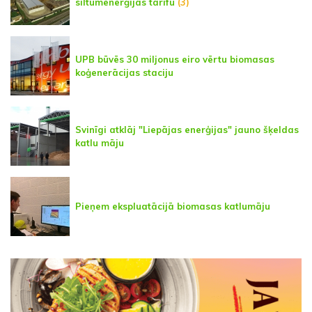
siltumenerģijas tarifu
(3)
UPB būvēs 30 miljonus eiro vērtu biomasas
koģenerācijas staciju
Svinīgi atklāj "Liepājas enerģijas" jauno šķeldas
katlu māju
Pieņem ekspluatācijā biomasas katlumāju