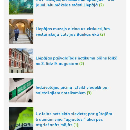
jauni ielu mākslas stāsti Liepājā
(2)
Liepājas muzejs aicina uz ekskursijām
vēsturiskajā Latvijas Bankas ēkā
(2)
Liepājas pašvaldības notikumu plāns laikā
no 3. līdz 9. augustam
(2)
Iedzīvotājus aicina izteikt viedokli par
saistošajiem noteikumiem
(3)
Uz ielas notriekta sieviete; par gūtajām
traumām viņa "apjautusi" tikai pēc
atgriešanās mājās
(1)