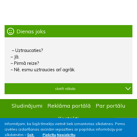
Dienas joks
– Uztraucaties?
– Jā.
– Pirmā reize?
– Nē, esmu uztraucies arī agrāk.
skatīt nākošo
Sludinājumi
Reklāma portālā
Par portālu
Kontakti
Informējam, ka šajā tīmekļa vietnē tiek izmantotas sīkdatnes. Pirms
izvēles izdarīšanas aicinām iepazīties ar papildus informāciju par
sīkdatnēm –
šeit.
Piekrītu
Nepiekrītu