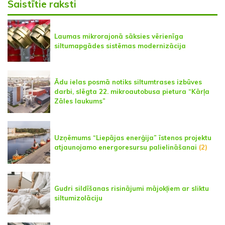
Saistītie raksti
Laumas mikrorajonā sāksies vērienīga
siltumapgādes sistēmas modernizācija
Ādu ielas posmā notiks siltumtrases izbūves
darbi, slēgta 22. mikroautobusa pietura “Kārļa
Zāles laukums”
Uzņēmums “Liepājas enerģija” īstenos projektu
atjaunojamo energoresursu palielināšanai
(2)
Gudri sildīšanas risinājumi mājokļiem ar sliktu
siltumizolāciju