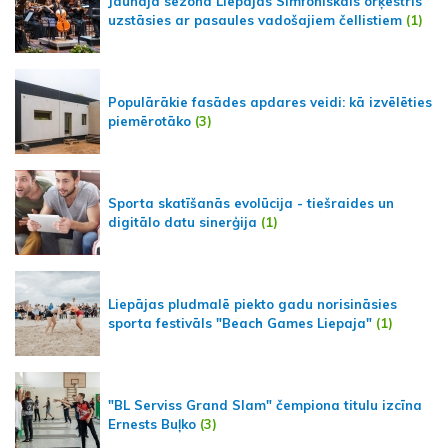
Jaunajā sezonā Liepājas Simfoniskais orķestris
uzstāsies ar pasaules vadošajiem čellistiem
(1)
Populārākie fasādes apdares veidi: kā izvēlēties
piemērotāko
(3)
Sporta skatīšanās evolūcija - tiešraides un
digitālo datu sinerģija
(1)
Liepājas pludmalē piekto gadu norisināsies
sporta festivāls "Beach Games Liepaja"
(1)
"BL Serviss Grand Slam" čempiona titulu izcīna
Ernests Buļko
(3)