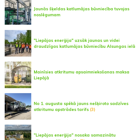
Jaunās šķeldas katlumājas būvniecība tuvojas
noslēgumam
"Liepājas enerģija" uzsāk jaunas un videi
draudzīgas katlumājas būvniecību Alsungas ielā
Mainīsies atkritumu apsaimniekošanas maksa
Liepājā
No 1. augusta spēkā jauns nešķiroto sadzīves
atkritumu apstrādes tarifs
(3)
"Liepājas enerģija" nosaka samazinātu