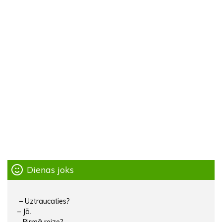
Dienas joks
– Uztraucaties?
– Jā.
– Pirmā reize?