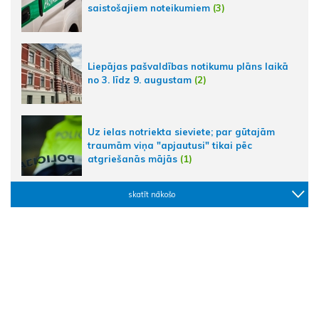
saistošajiem noteikumiem
(3)
Liepājas pašvaldības notikumu plāns laikā
no 3. līdz 9. augustam
(2)
Uz ielas notriekta sieviete; par gūtajām
traumām viņa "apjautusi" tikai pēc
atgriešanās mājās
(1)
skatīt nākošo