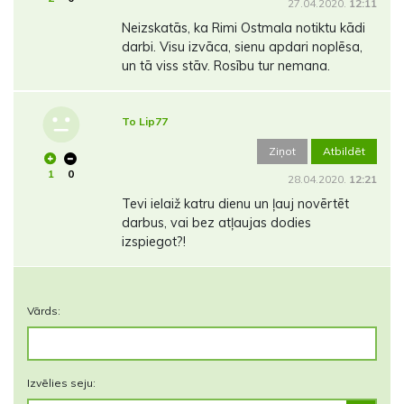
27.04.2020.
12:11
Neizskatās, ka Rimi Ostmala notiktu kādi
darbi. Visu izvāca, sienu apdari noplēsa,
un tā viss stāv. Rosību tur nemana.
To Lip77
Ziņot
Atbildēt
1
0
28.04.2020.
12:21
Tevi ielaiž katru dienu un ļauj novērtēt
darbus, vai bez atļaujas dodies
izspiegot?!
Vārds:
Izvēlies seju: