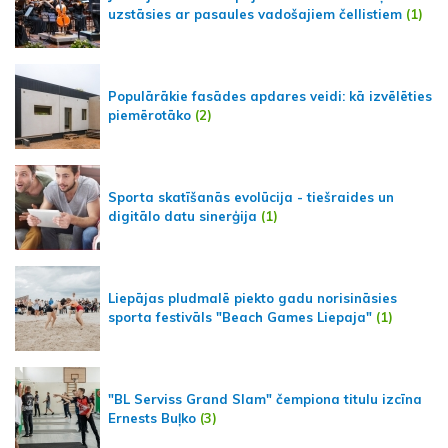
uzstāsies ar pasaules vadošajiem čellistiem
(1)
Populārākie fasādes apdares veidi: kā izvēlēties
piemērotāko
(2)
Sporta skatīšanās evolūcija - tiešraides un
digitālo datu sinerģija
(1)
Liepājas pludmalē piekto gadu norisināsies
sporta festivāls "Beach Games Liepaja"
(1)
"BL Serviss Grand Slam" čempiona titulu izcīna
Ernests Buļko
(3)