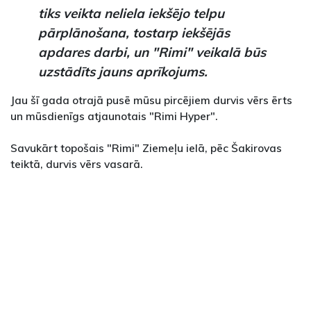
tiks veikta neliela iekšējo telpu
pārplānošana, tostarp iekšējās
apdares darbi, un "Rimi" veikalā būs
uzstādīts jauns aprīkojums.
Jau šī gada otrajā pusē mūsu pircējiem durvis vērs ērts
un mūsdienīgs atjaunotais "Rimi Hyper".
Savukārt topošais "Rimi" Ziemeļu ielā, pēc Šakirovas
teiktā, durvis vērs vasarā.