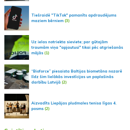
Tiešraidē "TikTok" pamanīts apdraudējums
maziem bērniem
(3)
Uz ielas notriekta sieviete; par gūtajām
traumām viņa "apjautusi" tikai pēc atgriešanās
mājās
(1)
“Bioforce” piesaista Baltijas biometāna nozarē
līdz šim lielākās investīcijas un paplašinās
darbību Latvijā
(2)
Aizvadīts Liepājas pludmales tenisa līgas 4.
posms
(2)