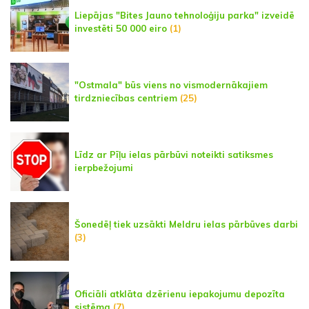
Liepājas "Bites Jauno tehnoloģiju parka" izveidē
investēti 50 000 eiro
(1)
"Ostmala" būs viens no vismodernākajiem
tirdzniecības centriem
(25)
Līdz ar Pīļu ielas pārbūvi noteikti satiksmes
ierpbežojumi
Šonedēļ tiek uzsākti Meldru ielas pārbūves darbi
(3)
Oficiāli atklāta dzērienu iepakojumu depozīta
sistēma
(7)