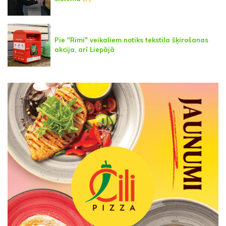
Pie "Rimi" veikaliem notiks tekstila šķirošanas
akcija, arī Liepājā