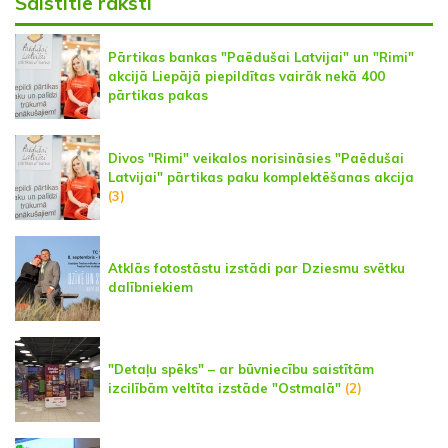
Saistītie raksti
Pārtikas bankas "Paēdušai Latvijai" un "Rimi"
akcijā Liepājā piepildītas vairāk nekā 400
pārtikas pakas
Divos "Rimi" veikalos norisināsies "Paēdušai
Latvijai" pārtikas paku komplektēšanas akcija
(3)
Atklās fotostāstu izstādi par Dziesmu svētku
dalībniekiem
"Detaļu spēks" – ar būvniecību saistītām
izcilībām veltīta izstāde "Ostmalā"
(2)