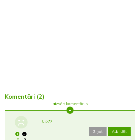
Komentāri (2)
aizvērt komentārus
Lip77
Ziņot
Atbildēt
2
0