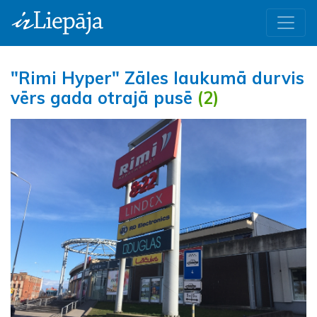
"Rimi Hyper" Zāles laukumā durvis
vērs gada otrajā pusē
(2)