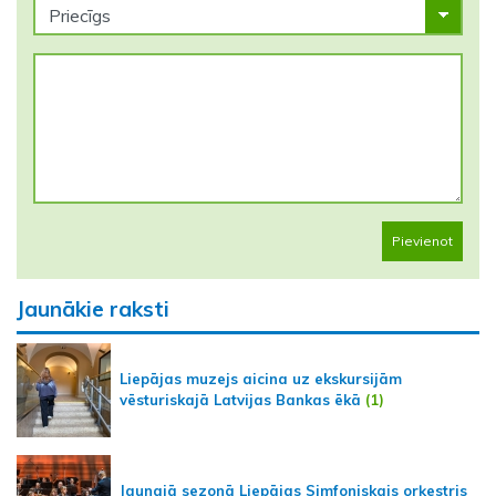
Pievienot
Jaunākie raksti
Liepājas muzejs aicina uz ekskursijām
vēsturiskajā Latvijas Bankas ēkā
(1)
Jaunajā sezonā Liepājas Simfoniskais orķestris