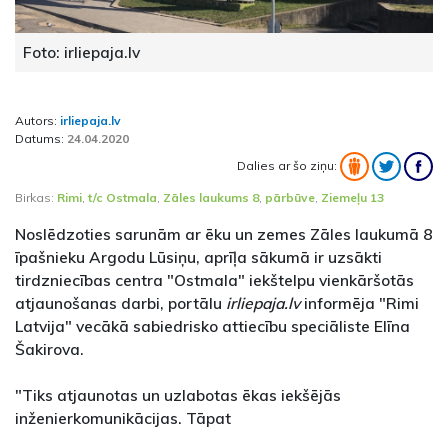
Foto: irliepaja.lv
Autors:
irliepaja.lv
Datums:
24.04.2020
Dalies ar šo ziņu:
Birkas:
Rimi
,
t/c Ostmala
,
Zāles laukums 8
,
pārbūve
,
Ziemeļu 13
Noslēdzoties sarunām ar ēku un zemes Zāles laukumā 8
īpašnieku Argodu Lūsiņu, aprīļa sākumā ir uzsākti
tirdzniecības centra "Ostmala" iekštelpu vienkāršotās
atjaunošanas darbi, portālu
irliepaja.lv
informēja "Rimi
Latvija" vecākā sabiedrisko attiecību speciāliste Elīna
Šakirova.
"Tiks atjaunotas un uzlabotas ēkas iekšējās
inženierkomunikācijas. Tāpat