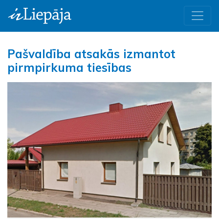
Pašvaldība atsakās izmantot
pirmpirkuma tiesības