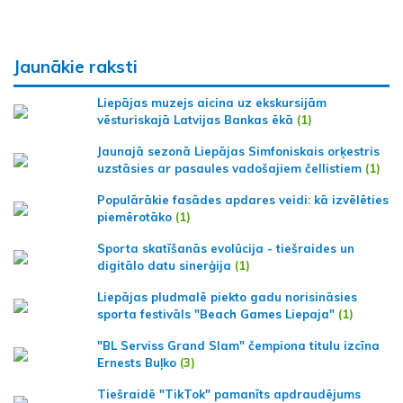
Jaunākie raksti
Liepājas muzejs aicina uz ekskursijām
vēsturiskajā Latvijas Bankas ēkā
(1)
Jaunajā sezonā Liepājas Simfoniskais orķestris
uzstāsies ar pasaules vadošajiem čellistiem
(1)
Populārākie fasādes apdares veidi: kā izvēlēties
piemērotāko
(1)
Sporta skatīšanās evolūcija - tiešraides un
digitālo datu sinerģija
(1)
Liepājas pludmalē piekto gadu norisināsies
sporta festivāls "Beach Games Liepaja"
(1)
"BL Serviss Grand Slam" čempiona titulu izcīna
Ernests Buļko
(3)
Tiešraidē "TikTok" pamanīts apdraudējums