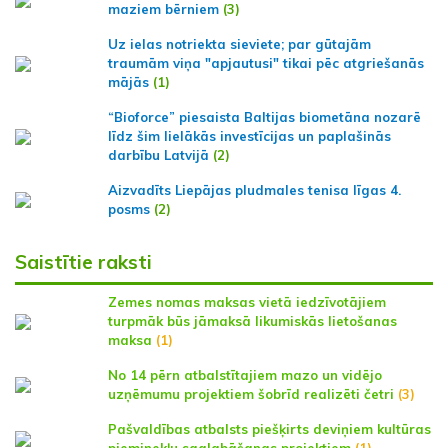
maziem bērniem
(3)
Uz ielas notriekta sieviete; par gūtajām
traumām viņa "apjautusi" tikai pēc atgriešanās
mājās
(1)
“Bioforce” piesaista Baltijas biometāna nozarē
līdz šim lielākās investīcijas un paplašinās
darbību Latvijā
(2)
Aizvadīts Liepājas pludmales tenisa līgas 4.
posms
(2)
Saistītie raksti
Zemes nomas maksas vietā iedzīvotājiem
turpmāk būs jāmaksā likumiskās lietošanas
maksa
(1)
No 14 pērn atbalstītajiem mazo un vidējo
uzņēmumu projektiem šobrīd realizēti četri
(3)
Pašvaldības atbalsts piešķirts deviņiem kultūras