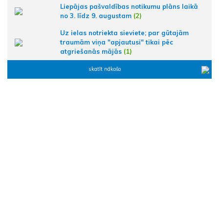
Liepājas pašvaldības notikumu plāns laikā
no 3. līdz 9. augustam
(2)
Uz ielas notriekta sieviete; par gūtajām
traumām viņa "apjautusi" tikai pēc
atgriešanās mājās
(1)
skatīt nākošo