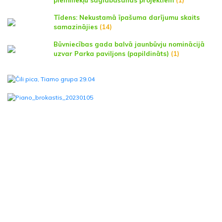
pieminekļu saglabāšanas projektiem
(1)
Tīdens: Nekustamā īpašuma darījumu skaits
samazinājies
(14)
Būvniecības gada balvā jaunbūvju nominācijā
uzvar Parka paviljons (papildināts)
(1)