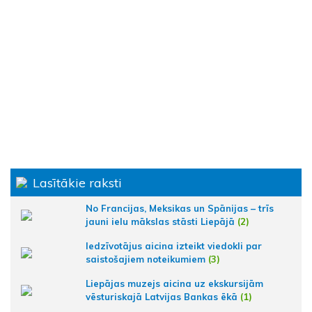
Lasītākie raksti
No Francijas, Meksikas un Spānijas – trīs
jauni ielu mākslas stāsti Liepājā
(2)
Iedzīvotājus aicina izteikt viedokli par
saistošajiem noteikumiem
(3)
Liepājas muzejs aicina uz ekskursijām
vēsturiskajā Latvijas Bankas ēkā
(1)