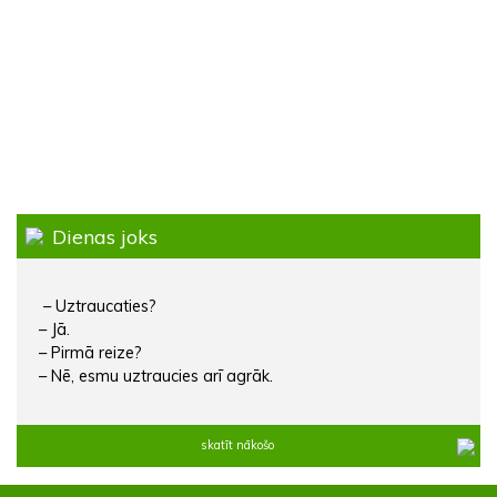
Dienas joks
– Uztraucaties?
– Jā.
– Pirmā reize?
– Nē, esmu uztraucies arī agrāk.
skatīt nākošo