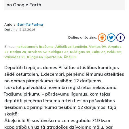
no Google Earth
Autors:
Sarmīte Pujēna
Datums:
2.12.2016
Dalies ar šo ziņu:
Birkas:
nekustamais īpašums
,
Attīstības komiteja
,
Ventas 9A
,
Amatas
27
,
Bāriņu 20
,
Brīvības 52
,
Kuldīgas 37
,
Kuldīgas 39
,
Zaķu 27
,
Peldu 56
,
Vaiņodes 25
,
Kungu 46
,
Sporta 3A
,
Ābeļu 9
Deputāti Liepājas domes Pilsētas attīstības komitejas
sēdē ceturtdien, 1.decembrī, pieņēma lēmumu atteikties
no domes pirmpirkuma tiesībām 12 darījumos.
Izskatot pašvaldībā novembrī reģistrētos nekustamo
īpašumu pirkumu – pārdevumu līgumus, komitejas
deputāti pieņēma lēmumu atteikties no pašvaldības
tiesībām uz pirmpirkuma tiesībām 12 darījumos, tajā
skaitā:
Ābeļu ielā 9, sastāvoša no zemesgabala 719 kv.m
kopplatībā un uz tā atrodošos dzīvojamo māju, par