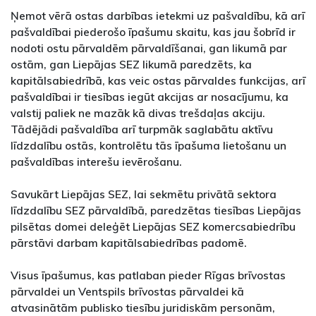
Ņemot vērā ostas darbības ietekmi uz pašvaldību, kā arī
pašvaldībai piederošo īpašumu skaitu, kas jau šobrīd ir
nodoti ostu pārvaldēm pārvaldīšanai, gan likumā par
ostām, gan Liepājas SEZ likumā paredzēts, ka
kapitālsabiedrībā, kas veic ostas pārvaldes funkcijas, arī
pašvaldībai ir tiesības iegūt akcijas ar nosacījumu, ka
valstij paliek ne mazāk kā divas trešdaļas akciju.
Tādējādi pašvaldība arī turpmāk saglabātu aktīvu
līdzdalību ostās, kontrolētu tās īpašuma lietošanu un
pašvaldības interešu ievērošanu.
Savukārt Liepājas SEZ, lai sekmētu privātā sektora
līdzdalību SEZ pārvaldībā, paredzētas tiesības Liepājas
pilsētas domei deleģēt Liepājas SEZ komercsabiedrību
pārstāvi darbam kapitālsabiedrības padomē.
Visus īpašumus, kas patlaban pieder Rīgas brīvostas
pārvaldei un Ventspils brīvostas pārvaldei kā
atvasinātām publisko tiesību juridiskām personām,