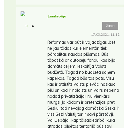
Jaunliepāja
Ziņot
9
4
17.03.2021.
11:12
Reformas var būt ir vajadzīgas ,bet
ne jau tādas kur elementāri tiek
pārdalītas naudas plūsmas. Būs
tāpat kā ar autoceļu fondu, kas bija
domāts ceļiem. Ieskaitīja Valsts
budžetā. Tagad no budžeta saņem
kapeikas. Tagad būs tas pats. Visu
kas ir attīstīts valsts pievāc, noslauc
piķi un kad ir nolaists un vairs nepelna
nodod privatizācijai! Nu vienkārši
murgs! Ja kādam ir pretenzijas pret
Sesku, tad nevajag domāt ka Sesks ir
viss Sez! Valstij tur ir savi pārstāvji.
Vai Liepājai ,kapitālsabiedrībā, kura
atrodas pilsētas teritorijā būs savi