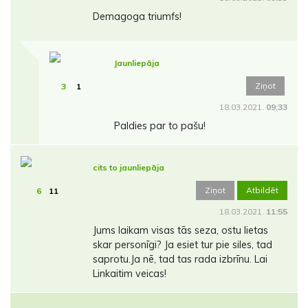
Demagoga triumfs!
Jaunliepāja
Ziņot
3
1
18.03.2021.
09:33
Paldies par to pašu!
cits to jaunliepāja
Ziņot
Atbildēt
6
11
18.03.2021.
11:55
Jums laikam visas tās seza, ostu lietas
skar personīgi? Ja esiet tur pie siles, tad
saprotu.Ja nē, tad tas rada izbrīnu. Lai
Linkaitim veicas!