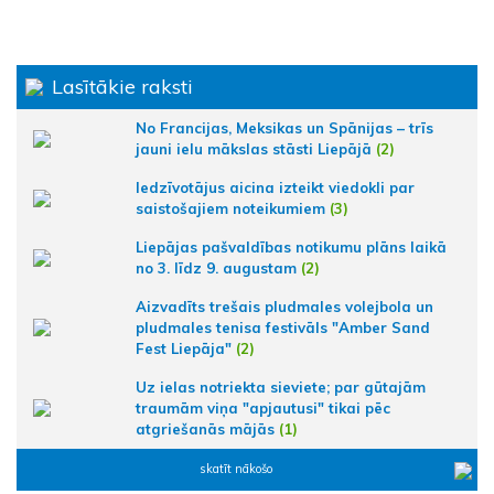
Lasītākie raksti
No Francijas, Meksikas un Spānijas – trīs
jauni ielu mākslas stāsti Liepājā
(2)
Iedzīvotājus aicina izteikt viedokli par
saistošajiem noteikumiem
(3)
Liepājas pašvaldības notikumu plāns laikā
no 3. līdz 9. augustam
(2)
Aizvadīts trešais pludmales volejbola un
pludmales tenisa festivāls "Amber Sand
Fest Liepāja"
(2)
Uz ielas notriekta sieviete; par gūtajām
traumām viņa "apjautusi" tikai pēc
atgriešanās mājās
(1)
skatīt nākošo