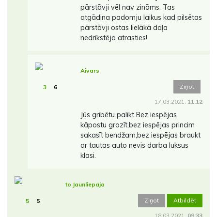
pārstāvji vēl nav zināms. Tas
atgādina padomju laikus kad pilsētas
pārstāvji ostas lielākā daļa
nedrīkstēja atrasties!
Aivars
Ziņot
3
6
17.03.2021.
11:12
Jūs gribētu palikt Bez iespējas
kāpostu grozīt,bez iespējas princim
sakasīt bendžam,bez iespējas braukt
ar tautas auto nevis darba luksus
klasi.
to Jaunliepaja
Ziņot
Atbildēt
5
5
18.03.2021.
09:33