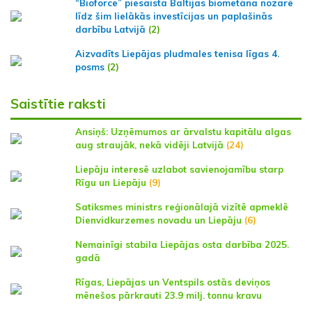
“Bioforce” piesaista Baltijas biometāna nozarē
līdz šim lielākās investīcijas un paplašinās
darbību Latvijā
(2)
Aizvadīts Liepājas pludmales tenisa līgas 4.
posms
(2)
Saistītie raksti
Ansiņš: Uzņēmumos ar ārvalstu kapitālu algas
aug straujāk, nekā vidēji Latvijā
(24)
Liepāju interesē uzlabot savienojamību starp
Rīgu un Liepāju
(9)
Satiksmes ministrs reģionālajā vizītē apmeklē
Dienvidkurzemes novadu un Liepāju
(6)
Nemainīgi stabila Liepājas osta darbība 2025.
gadā
Rīgas, Liepājas un Ventspils ostās deviņos
mēnešos pārkrauti 23.9 milj. tonnu kravu