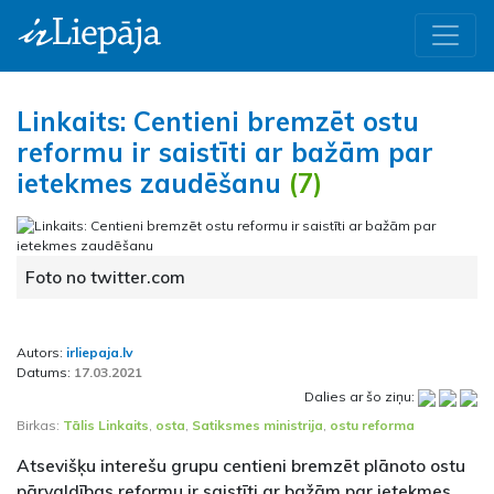
Linkaits: Centieni bremzēt ostu
reformu ir saistīti ar bažām par
ietekmes zaudēšanu
(7)
Foto no twitter.com
Autors:
irliepaja.lv
Datums:
17.03.2021
Dalies ar šo ziņu:
Birkas:
Tālis Linkaits
,
osta
,
Satiksmes ministrija
,
ostu reforma
Atsevišķu interešu grupu centieni bremzēt plānoto ostu
pārvaldības reformu ir saistīti ar bažām par ietekmes