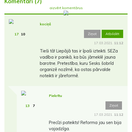
Komentāri (7)
aizvērt komentārus
kociņš
Ziņot
Atbildēt
17
10
17.03.2021.
11:12
Tieši tā! Liepājā tas ir īpaši izteikti. SEZa
vadība ir panikā, ka būs jāmeklē jauna
barotne. Pretestība, kuru Sesks šobrīd
organizē nozīmē, ka ostas pārvalde
noteikti ir jāreformē.
Piekrītu
Ziņot
13
7
17.03.2021.
11:12
Precīzi pateikts! Reforma jau sen bija
vajadzīga.