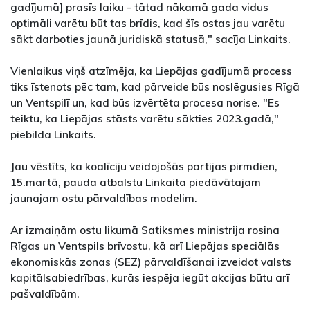
gadījumā] prasīs laiku - tātad nākamā gada vidus
optimāli varētu būt tas brīdis, kad šīs ostas jau varētu
sākt darboties jaunā juridiskā statusā," sacīja Linkaits.
Vienlaikus viņš atzīmēja, ka Liepājas gadījumā process
tiks īstenots pēc tam, kad pārveide būs noslēgusies Rīgā
un Ventspilī un, kad būs izvērtēta procesa norise. "Es
teiktu, ka Liepājas stāsts varētu sākties 2023.gadā,"
piebilda Linkaits.
Jau vēstīts, ka koalīciju veidojošās partijas pirmdien,
15.martā, pauda atbalstu Linkaita piedāvātajam
jaunajam ostu pārvaldības modelim.
Ar izmaiņām ostu likumā Satiksmes ministrija rosina
Rīgas un Ventspils brīvostu, kā arī Liepājas speciālās
ekonomiskās zonas (SEZ) pārvaldīšanai izveidot valsts
kapitālsabiedrības, kurās iespēja iegūt akcijas būtu arī
pašvaldībām.