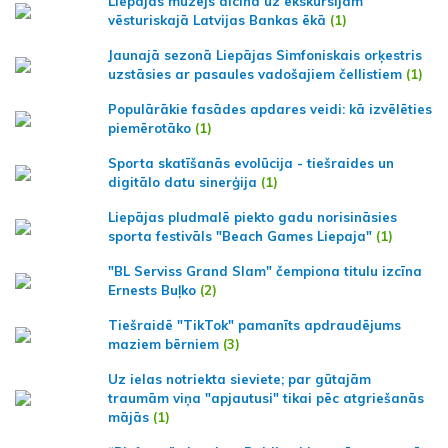
Liepājas muzejs aicina uz ekskursijām
vēsturiskajā Latvijas Bankas ēkā
(1)
Jaunajā sezonā Liepājas Simfoniskais orķestris
uzstāsies ar pasaules vadošajiem čellistiem
(1)
Populārākie fasādes apdares veidi: kā izvēlēties
piemērotāko
(1)
Sporta skatīšanās evolūcija - tiešraides un
digitālo datu sinerģija
(1)
Liepājas pludmalē piekto gadu norisināsies
sporta festivāls "Beach Games Liepaja"
(1)
"BL Serviss Grand Slam" čempiona titulu izcīna
Ernests Buļko
(2)
Tiešraidē "TikTok" pamanīts apdraudējums
maziem bērniem
(3)
Uz ielas notriekta sieviete; par gūtajām
traumām viņa "apjautusi" tikai pēc atgriešanās
mājās
(1)