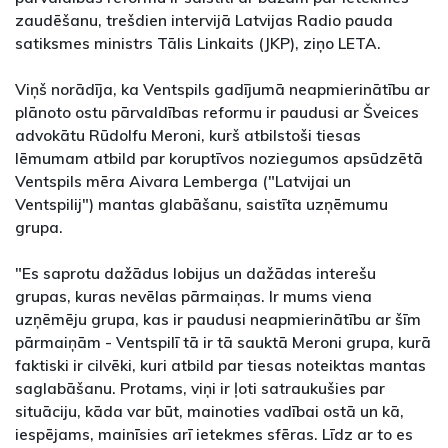
zaudēšanu, trešdien intervijā Latvijas Radio pauda
satiksmes ministrs Tālis Linkaits (JKP), ziņo LETA.
Viņš norādīja, ka Ventspils gadījumā neapmierinātību ar
plānoto ostu pārvaldības reformu ir paudusi ar Šveices
advokātu Rūdolfu Meroni, kurš atbilstoši tiesas
lēmumam atbild par koruptīvos noziegumos apsūdzētā
Ventspils mēra Aivara Lemberga ("Latvijai un
Ventspilij") mantas glabāšanu, saistīta uzņēmumu
grupa.
"Es saprotu dažādus lobijus un dažādas interešu
grupas, kuras nevēlas pārmaiņas. Ir mums viena
uzņēmēju grupa, kas ir paudusi neapmierinātību ar šīm
pārmaiņām - Ventspilī tā ir tā sauktā Meroni grupa, kurā
faktiski ir cilvēki, kuri atbild par tiesas noteiktas mantas
saglabāšanu. Protams, viņi ir ļoti satraukušies par
situāciju, kāda var būt, mainoties vadībai ostā un kā,
iespējams, mainīsies arī ietekmes sfēras. Līdz ar to es