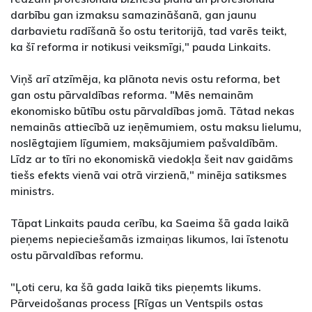
darbību gan izmaksu samazināšanā, gan jaunu
darbavietu radīšanā šo ostu teritorijā, tad varēs teikt,
ka šī reforma ir notikusi veiksmīgi," pauda Linkaits.
Viņš arī atzīmēja, ka plānota nevis ostu reforma, bet
gan ostu pārvaldības reforma. "Mēs nemainām
ekonomisko būtību ostu pārvaldības jomā. Tātad nekas
nemainās attiecībā uz ieņēmumiem, ostu maksu lielumu,
noslēgtajiem līgumiem, maksājumiem pašvaldībām.
Līdz ar to tīri no ekonomiskā viedokļa šeit nav gaidāms
tiešs efekts vienā vai otrā virzienā," minēja satiksmes
ministrs.
Tāpat Linkaits pauda cerību, ka Saeima šā gada laikā
pieņems nepieciešamās izmaiņas likumos, lai īstenotu
ostu pārvaldības reformu.
"Ļoti ceru, ka šā gada laikā tiks pieņemts likums.
Pārveidošanas process [Rīgas un Ventspils ostas