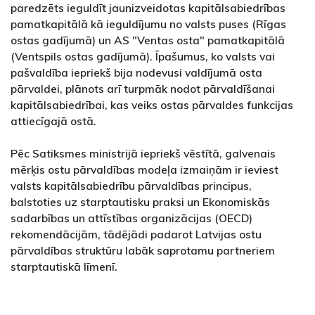
paredzēts ieguldīt jaunizveidotas kapitālsabiedrības
pamatkapitālā kā ieguldījumu no valsts puses (Rīgas
ostas gadījumā) un AS "Ventas osta" pamatkapitālā
(Ventspils ostas gadījumā). Īpašumus, ko valsts vai
pašvaldība iepriekš bija nodevusi valdījumā osta
pārvaldei, plānots arī turpmāk nodot pārvaldīšanai
kapitālsabiedrībai, kas veiks ostas pārvaldes funkcijas
attiecīgajā ostā.
Pēc Satiksmes ministrijā iepriekš vēstītā, galvenais
mērķis ostu pārvaldības modeļa izmaiņām ir ieviest
valsts kapitālsabiedrību pārvaldības principus,
balstoties uz starptautisku praksi un Ekonomiskās
sadarbības un attīstības organizācijas (OECD)
rekomendācijām, tādējādi padarot Latvijas ostu
pārvaldības struktūru labāk saprotamu partneriem
starptautiskā līmenī.