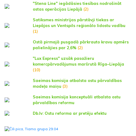
"Stena Line" iegādāsies tiesības nodrošināt
ostas operācijas Liepājā
(2)
Satiksmes ministrijas pārstāvji tiekas ar
Liepājas un Ventspils reģionālo lidostu vadību
(1)
Ostā pirmajā pusgadā pārkrauto kravu apmērs
palielinājies par 2,6%
(2)
"Lux Express" uzsāk pasažieru
komercpārvadājumus maršrutā Rīga–Liepāja
(10)
Saeimas komisija atbalsta ostu pārvaldības
modeļa maiņu
(3)
Saeimas komisija konceptuāli atbalsta ostu
pārvaldības reformu
Db.lv: Ostu reforma ar pretēju efektu