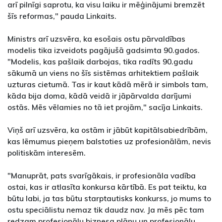
arī pilnīgi saprotu, ka visu laiku ir mēģinājumi bremzēt
šīs reformas," pauda Linkaits.
Ministrs arī uzsvēra, ka esošais ostu pārvaldības
modelis tika izveidots pagājušā gadsimta 90.gados.
"Modelis, kas pašlaik darbojas, tika radīts 90.gadu
sākumā un viens no šīs sistēmas arhitektiem pašlaik
uzturas cietumā. Tas ir kaut kādā mērā ir simbols tam,
kāda bija doma, kādā veidā ir jāpārvalda darījumi
ostās. Mēs vēlamies no tā iet projām," sacīja Linkaits.
Viņš arī uzsvēra, ka ostām ir jābūt kapitālsabiedrībām,
kas lēmumus pieņem balstoties uz profesionālām, nevis
politiskām interesēm.
"Manuprāt, pats svarīgākais, ir profesionāla vadība
ostai, kas ir atlasīta konkursa kārtībā. Es pat teiktu, ka
būtu labi, ja tas būtu starptautisks konkurss, jo mums to
ostu speciālistu nemaz tik daudz nav. Ja mēs pēc tam
redzam profesionālu biznesa plānu un profesionālu