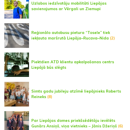
Uzlabos iedzīvotāju mobilitāti Liepājas
savienojumos ar Vērgali un Ziemupi
Reģionālo autobusu pietura “Tosele” tiek
iekļauta maršrutā Liepāja–Rucava–Nida
(2)
Piektdien ATD klientu apkalpošanas centrs
Liepājā būs slēgts
Simts gadu jubileju atzīmē liepājnieks Roberts
Reineks
(8)
Par Liepājas domes priekšsēdētāju ievēlēts
Gunārs Ansiņš, viņa vietnieks – Jānis Džeriņš
(6)