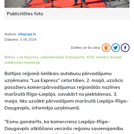
Publicitātes foto
Autors:
irliepaja.lv
Datums:
3.05.2024
Dalies ar šo ziņu:
Birkas:
Lux Express
,
sabiedriskais transports
,
ATD
,
Gunārs Ansiņš
,
Satiksmes ministrija
Baltijas reģionā lielākais autobusu pārvadājumu
uzņēmums "Lux Express" ceturtdien, 2. maijā, uzsācis
pasažieru komercpārvadājumus reģionālās nozīmes
maršrutā Rīga–Liepāja, savukārt no piektdienas, 3.
maija, tiks uzsākti pārvadājumi maršrutā Liepāja–Rīga–
Daugavpils, informēja uzņēmumā.
"Esmu gandarīts, ka komercreiss Liepāja–Rīga–
Daugavpils atklāšana veicinās reģionu savienojamību