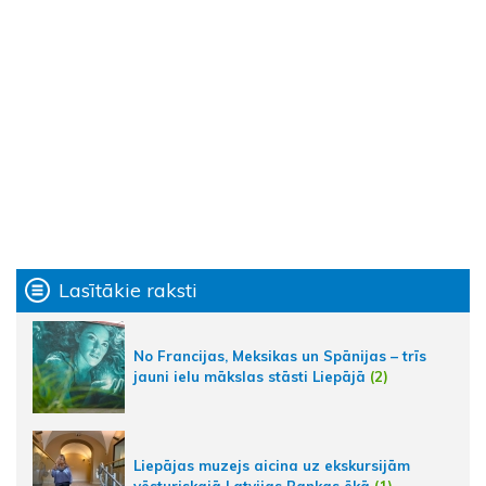
Lasītākie raksti
No Francijas, Meksikas un Spānijas – trīs
jauni ielu mākslas stāsti Liepājā
(2)
Liepājas muzejs aicina uz ekskursijām