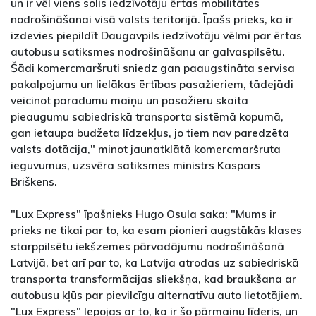
un ir vēl viens solis iedzīvotāju ērtas mobilitātes
nodrošināšanai visā valsts teritorijā. Īpašs prieks, ka ir
izdevies piepildīt Daugavpils iedzīvotāju vēlmi par ērtas
autobusu satiksmes nodrošināšanu ar galvaspilsētu.
Šādi komercmaršruti sniedz gan paaugstināta servisa
pakalpojumu un lielākas ērtības pasažieriem, tādejādi
veicinot paradumu maiņu un pasažieru skaita
pieaugumu sabiedriskā transporta sistēmā kopumā,
gan ietaupa budžeta līdzekļus, jo tiem nav paredzēta
valsts dotācija," minot jaunatklātā komercmaršruta
ieguvumus, uzsvēra satiksmes ministrs Kaspars
Briškens.
"Lux Express" īpašnieks Hugo Osula saka: "Mums ir
prieks ne tikai par to, ka esam pionieri augstākās klases
starppilsētu iekšzemes pārvadājumu nodrošināšanā
Latvijā, bet arī par to, ka Latvija atrodas uz sabiedriskā
transporta transformācijas sliekšņa, kad braukšana ar
autobusu kļūs par pievilcīgu alternatīvu auto lietotājiem.
"Lux Express" lepojas ar to, ka ir šo pārmaiņu līderis, un