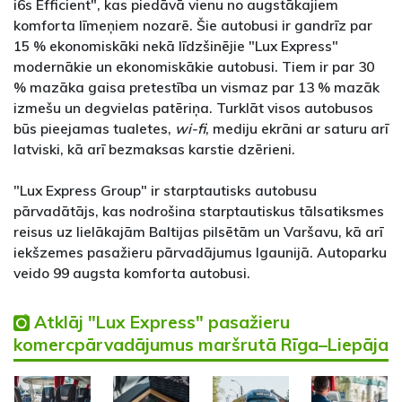
i6s Efficient", kas piedāvā vienu no augstākajiem
komforta līmeņiem nozarē. Šie autobusi ir gandrīz par
15 % ekonomiskāki nekā līdzšinējie "Lux Express"
modernākie un ekonomiskākie autobusi. Tiem ir par 30
% mazāka gaisa pretestība un vismaz par 13 % mazāk
izmešu un degvielas patēriņa. Turklāt visos autobusos
būs pieejamas tualetes,
wi-fi
, mediju ekrāni ar saturu arī
latviski, kā arī bezmaksas karstie dzērieni.
"Lux Express Group" ir starptautisks autobusu
pārvadātājs, kas nodrošina starptautiskus tālsatiksmes
reisus uz lielākajām Baltijas pilsētām un Varšavu, kā arī
iekšzemes pasažieru pārvadājumus Igaunijā. Autoparku
veido 99 augsta komforta autobusi.
Atklāj "Lux Express" pasažieru
komercpārvadājumus maršrutā Rīga–Liepāja