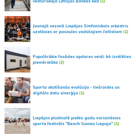
vēsturiskajā Latvijas Bankas ēkā
(1)
Jaunajā sezonā Liepājas Simfoniskais orķestris
uzstāsies ar pasaules vadošajiem čellistiem
(1)
Populārākie fasādes apdares veidi: kā izvēlēties
piemērotāko
(2)
Sporta skatīšanās evolūcija - tiešraides un
digitālo datu sinerģija
(1)
Liepājas pludmalē piekto gadu norisināsies
sporta festivāls "Beach Games Liepaja"
(1)