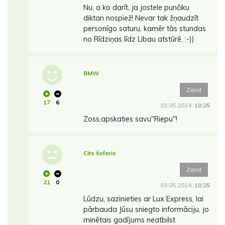
Nu, a ko darīt, ja jostele punčiku
diktan nospiež! Nevar tak žņaudzīt
personīgo saturu, kamēr tās stundas
no Rīdziņas līdz Libau atstūrē. :-))
BMW
Ziņot
17
6
03.05.2024.
10:25
Zoss,apskaties savu"Riepu"!
Cits šoferis
Ziņot
21
0
03.05.2024.
10:25
Lūdzu, sazinieties ar Lux Express, lai
pārbauda Jūsu sniegto informāciju, jo
minētais gadījums neatbilst