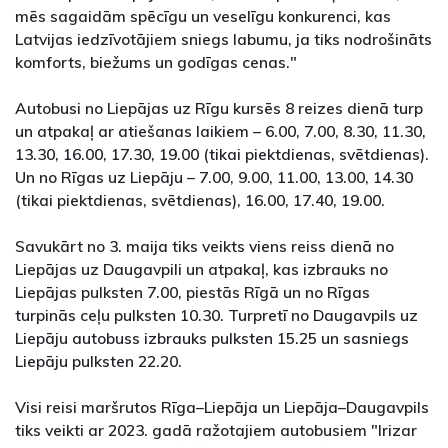
mēs sagaidām spēcīgu un veselīgu konkurenci, kas
Latvijas iedzīvotājiem sniegs labumu, ja tiks nodrošināts
komforts, biežums un godīgas cenas."
Autobusi no Liepājas uz Rīgu kursēs 8 reizes dienā turp
un atpakaļ ar atiešanas laikiem – 6.00, 7.00, 8.30, 11.30,
13.30, 16.00, 17.30, 19.00 (tikai piektdienas, svētdienas).
Un no Rīgas uz Liepāju – 7.00, 9.00, 11.00, 13.00, 14.30
(tikai piektdienas, svētdienas), 16.00, 17.40, 19.00.
Savukārt no 3. maija tiks veikts viens reiss dienā no
Liepājas uz Daugavpili un atpakaļ, kas izbrauks no
Liepājas pulksten 7.00, piestās Rīgā un no Rīgas
turpinās ceļu pulksten 10.30. Turpretī no Daugavpils uz
Liepāju autobuss izbrauks pulksten 15.25 un sasniegs
Liepāju pulksten 22.20.
Visi reisi maršrutos Rīga–Liepāja un Liepāja–Daugavpils
tiks veikti ar 2023. gadā ražotajiem autobusiem "Irizar