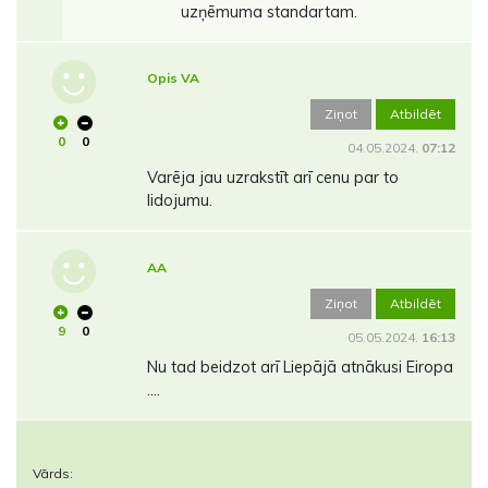
uzņēmuma standartam.
Opis VA
Ziņot
Atbildēt
0
0
04.05.2024.
07:12
Varēja jau uzrakstīt arī cenu par to
lidojumu.
AA
Ziņot
Atbildēt
9
0
05.05.2024.
16:13
Nu tad beidzot arī Liepājā atnākusi Eiropa
....
Vārds: