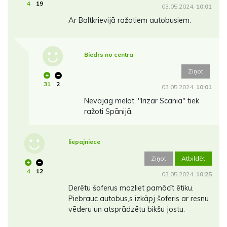
4
19
03.05.2024.
10:01
Ar Baltkrievijā ražotiem autobusiem.
Biedrs no centra
Ziņot
31
2
03.05.2024.
10:01
Nevajag melot, ''Irizar Scania'' tiek
ražoti Spānijā.
liepajniece
Ziņot
Atbildēt
4
12
03.05.2024.
10:25
Derētu šoferus mazliet pamācīt ētiku.
Piebrauc autobus,s izkāpj šoferis ar resnu
vēderu un atsprādzētu bikšu jostu.