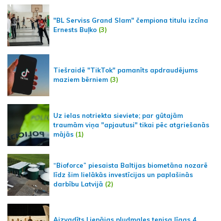
"BL Serviss Grand Slam" čempiona titulu izcīna
Ernests Buļko
(3)
Tiešraidē "TikTok" pamanīts apdraudējums
maziem bērniem
(3)
Uz ielas notriekta sieviete; par gūtajām
traumām viņa "apjautusi" tikai pēc atgriešanās
mājās
(1)
“Bioforce” piesaista Baltijas biometāna nozarē
līdz šim lielākās investīcijas un paplašinās
darbību Latvijā
(2)
Aizvadīts Liepājas pludmales tenisa līgas 4.