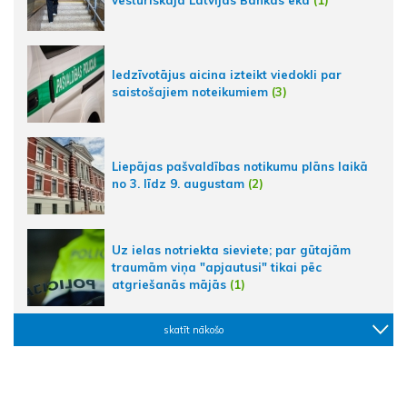
vēsturiskajā Latvijas Bankas ēkā
(1)
Iedzīvotājus aicina izteikt viedokli par
saistošajiem noteikumiem
(3)
Liepājas pašvaldības notikumu plāns laikā
no 3. līdz 9. augustam
(2)
Uz ielas notriekta sieviete; par gūtajām
traumām viņa "apjautusi" tikai pēc
atgriešanās mājās
(1)
skatīt nākošo