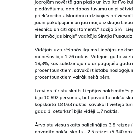
joprojām novērtē gan plašo un kvalitatīvo ku
piedāvājumu, gan dabas tuvumu un pilsētvi
priekšrocības. Manāmi atdzīvojies arī viesmīl
jauni pakalpojumi un jau maija izskaņā Liepāj
viesnīca un citi apartamenti," sacīja SIA "Li
informācijas birojs" vadītāja Sintija Pusaudz
Vidējais uzturēšanās ilgums Liepājas naktsm
mēnešos bija 1,76 naktis. Vidējais gultasviet
18,3%, kas salīdzinājumā ar pagājušo gadu i
procentpunktiem, savukārt istabu noslogojums
procentpunktiem vairāk nekā pērn.
Latvijas tūristu skaits Liepājas naktsmītnēs
bija 10 692 personas, bet pavadīto nakšu skai
kopskaitā 18 033 naktis, savukārt vietējo tūr
gada 1. ceturksnī bijis vidēji 1,7 naktis.
Ārvalstu viesu skaits palielinājies 3,8 reizes
pavadīto nakšu skaits – 2,5 reizes (5 940 nakt