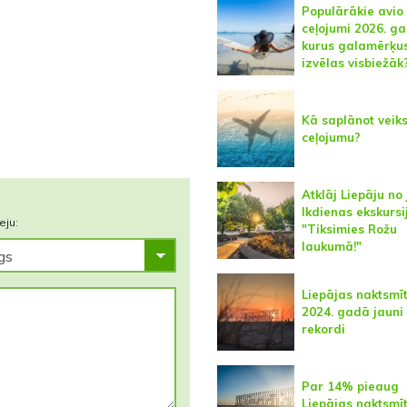
Populārākie avio
ceļojumi 2026. g
kurus galamērķu
izvēlas visbiežāk
Kā saplānot veik
ceļojumu?
Atklāj Liepāju no
Ikdienas ekskursi
eju:
"Tiksimies Rožu
laukumā!"
Liepājas naktsmī
2024. gadā jauni 
rekordi
Par 14% pieaug
Liepājas naktsmī