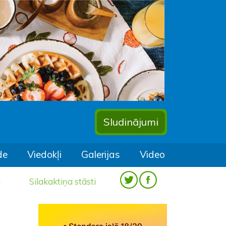
Sludinājumi
de
Viedokļi
Galerijas
Video
a
Silakaktiņa stāsti