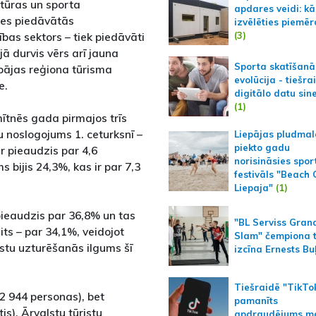
ltūras un sporta
apdares veidi: kā
des piedāvātās
izvēlēties piemēr
(3)
ības sektors – tiek piedāvāti
ā durvis vērs arī jauna
Sporta skatīšanā
epājas reģiona tūrisma
evolūcija - tiešra
e.
digitālo datu sin
(1)
ītnēs gada pirmajos trīs
u noslogojums 1. ceturksnī –
Liepājas pludmal
piekto gadu
r pieaudzis par 4,6
norisināsies spor
 bijis 24,3%, kas ir par 7,3
festivāls "Beach
Liepaja"
(1)
 pieaudzis par 36,8% un tas
"BL Serviss Gran
ts – par 34,1%, veidojot
Slam" čempiona t
istu uzturēšanās ilgums šī
izcīna Ernests Bu
Tiešraidē "TikTo
 (2 944 personas), bet
pamanīts
is). Ārvalstu tūristu
apdraudējums m