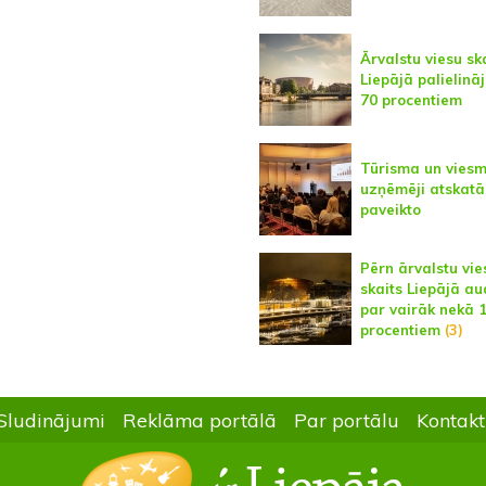
Ārvalstu viesu sk
Liepājā palielināj
70 procentiem
Tūrisma un viesm
uzņēmēji atskatā
paveikto
Pērn ārvalstu vie
skaits Liepājā au
par vairāk nekā 
procentiem
(3)
Sludinājumi
Reklāma portālā
Par portālu
Kontakt