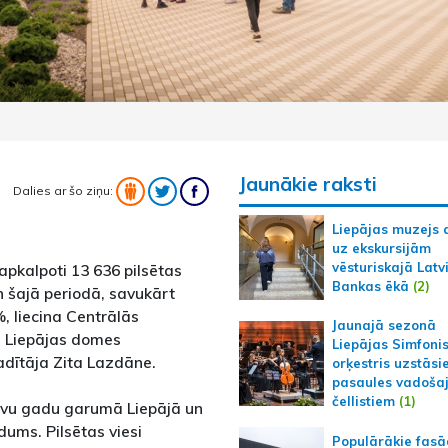
Jaunākie raksti
Dalies ar šo ziņu:
Liepājas muzejs 
uz ekskursijām
vēsturiskajā Latv
apkalpoti 13 636 pilsētas
Bankas ēkā
(2)
n šajā periodā, savukārt
%, liecina Centrālās
Jaunajā sezonā
mē Liepājas domes
Liepājas Simfoni
adītāja Zita Lazdāne.
orķestris uzstāsi
pasaules vadoša
čellistiem
(1)
ivu gadu garumā Liepājā un
ūdums. Pilsētas viesi
Populārākie fas