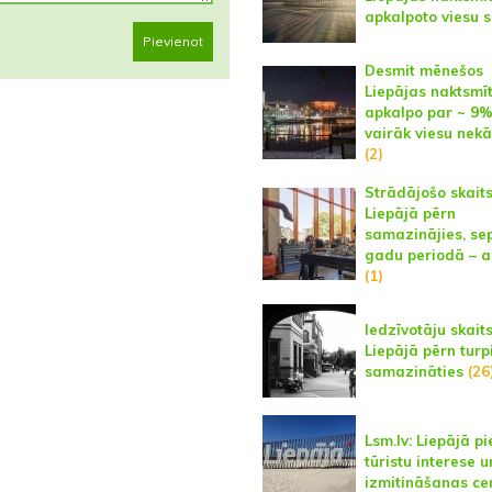
apkalpoto viesu s
Pievienot
Desmit mēnešos
Liepājas naktsmī
apkalpo par ~ 9
vairāk viesu nekā
(2)
Strādājošo skait
Liepājā pērn
samazinājies, se
gadu periodā – a
(1)
Iedzīvotāju skait
Liepājā pērn turp
samazināties
(26
Lsm.lv: Liepājā p
tūristu interese u
izmitināšanas ce