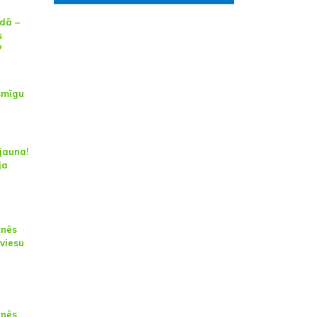
adā –
s
?
smīgu
 jauna!
ja
tnēs
viesu
tnēs