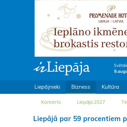
Svētdi
9.aug
Liepājnieki
Bizness
Kultūra
Koncerts
Liepāja 2027
Te
Liepājā par 59 procentiem p