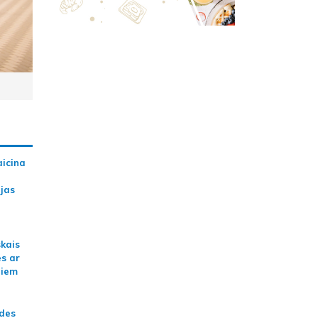
aicina
ijas
skais
es ar
jiem
ādes