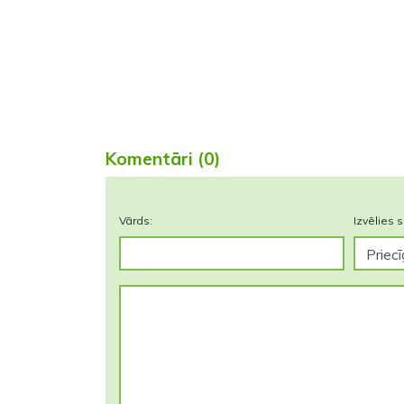
Komentāri (0)
Vārds:
Izvēlies s