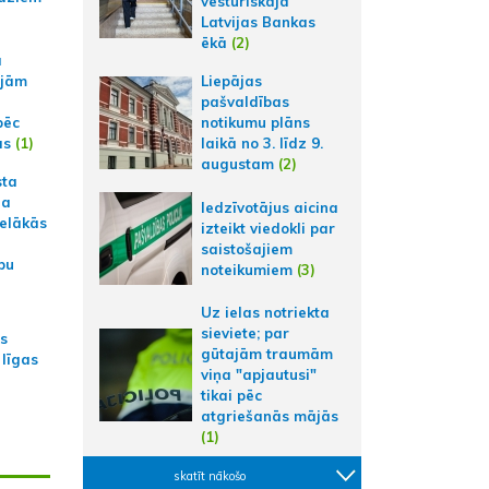
vēsturiskajā
Latvijas Bankas
ēkā
(2)
a
ajām
Liepājas
pašvaldības
pēc
notikumu plāns
ās
(1)
laikā no 3. līdz 9.
augustam
(2)
sta
na
Iedzīvotājus aicina
ielākās
izteikt viedokli par
saistošajiem
bu
noteikumiem
(3)
Uz ielas notriekta
sieviete; par
as
gūtajām traumām
 līgas
viņa "apjautusi"
tikai pēc
atgriešanās mājās
(1)
skatīt nākošo