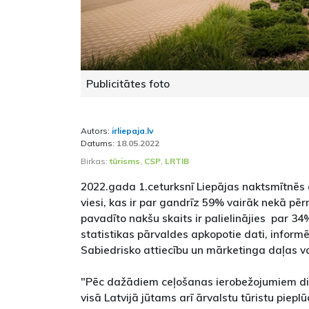
Publicitātes foto
Autors:
irliepaja.lv
Datums:
18.05.2022
Birkas:
tūrisms
,
CSP
,
LRTIB
2022.gada 1.ceturksnī Liepājas naktsmītnēs 
viesi, kas ir par gandrīz 59% vairāk nekā pēr
pavadīto nakšu skaits ir palielinājies par 34
statistikas pārvaldes apkopotie dati, infor
Sabiedrisko attiecību un mārketinga daļas v
"Pēc dažādiem ceļošanas ierobežojumiem d
visā Latvijā jūtams arī ārvalstu tūristu piepl