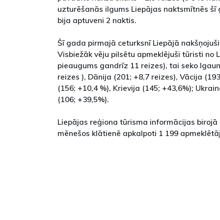
uzturēšanās ilgums Liepājas naktsmītnēs šī
bija aptuveni 2 naktis.
Šī gada pirmajā ceturksnī Liepājā nakšņojuši 
Visbiežāk vēju pilsētu apmeklējuši tūristi no 
pieaugums gandrīz 11 reizes), tai seko Igaun
reizes ), Dānija (201; +8,7 reizes), Vācija (193
(156; +10,4 %), Krievija (145; +43,6%); Ukrain
(106; +39,5%).
Liepājas reģiona tūrisma informācijas birojā 
mēnešos klātienē apkalpoti 1 199 apmeklētāj