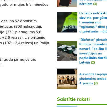
bērniem
(3)
 gada pirmajos trīs mēnešos
Uz ielas notriekt
sieviete; par gūt
viesi no 52 ārvalstīm.
traumām viņa
Lietuvas (803 nakšņotāji;
"apjautusi" tikai 
ija (373; pieaugums 5,6
atgriešanās māj
; +2,6 reizes), Lielbritānija
“Bioforce” piesai
a (107; +2,4 reizes) un Polija
Baltijas biometā
nozarē līdz šim l
investīcijas un
paplašinās darbī
šī gada pirmajos trīs
Latvijā
(2)
i.
Aizvadīts Liepāj
pludmales tenisa
4. posms
(2)
Saistītie raksti