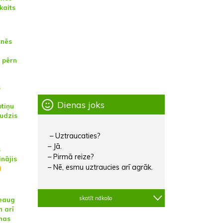
kaits
tnēs
%
 pērn
s
Dienas joks
ptiņu
udzis
– Uztraucaties?
– Jā.
s
– Pirmā reize?
inājis
– Nē, esmu uztraucies arī agrāk.
)
skatīt nākošo
ieaug
n arī
nas