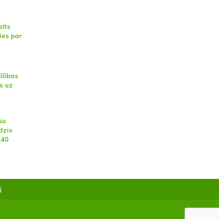
aits
ies par
īlības
s uz
su
dzis
140
i