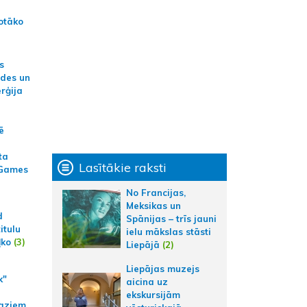
otāko
s
ides un
erģija
ē
ta
Lasītākie raksti
 Games
No Francijas,
Meksikas un
d
Spānijas – trīs jauni
itulu
ielu mākslas stāsti
ļko
(3)
Liepājā
(2)
Liepājas muzejs
k"
aicina uz
ekskursijām
aziem