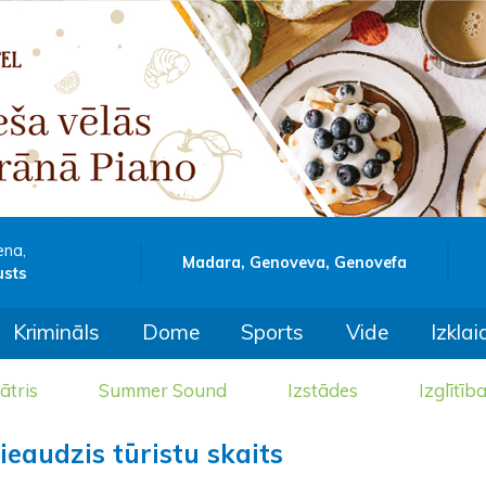
ena,
Madara, Genoveva, Genovefa
usts
Krimināls
Dome
Sports
Vide
Izklai
ātris
Summer Sound
Izstādes
Izglītīb
ieaudzis tūristu skaits