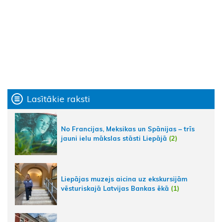
Lasītākie raksti
No Francijas, Meksikas un Spānijas – trīs
jauni ielu mākslas stāsti Liepājā
(2)
Liepājas muzejs aicina uz ekskursijām
vēsturiskajā Latvijas Bankas ēkā
(1)