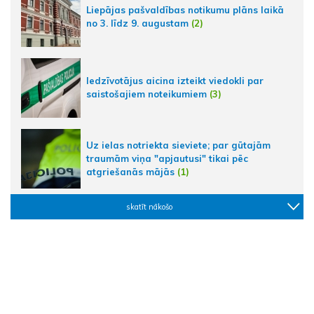
Liepājas pašvaldības notikumu plāns laikā
no 3. līdz 9. augustam
(2)
Iedzīvotājus aicina izteikt viedokli par
saistošajiem noteikumiem
(3)
Uz ielas notriekta sieviete; par gūtajām
traumām viņa "apjautusi" tikai pēc
atgriešanās mājās
(1)
skatīt nākošo