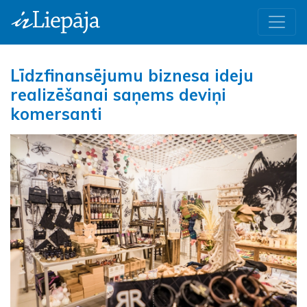
Līdzfinansējumu biznesa ideju
realizēšanai saņems deviņi
komersanti