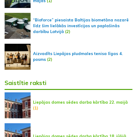
mājās
(1)
“Bioforce” piesaista Baltijas biometāna nozarē
līdz šim lielākās investīcijas un paplašinās
darbību Latvijā
(2)
Aizvadīts Liepājas pludmales tenisa līgas 4.
posms
(2)
Saistītie raksti
Liepājas domes sēdes darba kārtība 22. maijā
(1)
Liepājas domes sēdes darba kārtība 18. jūlijā