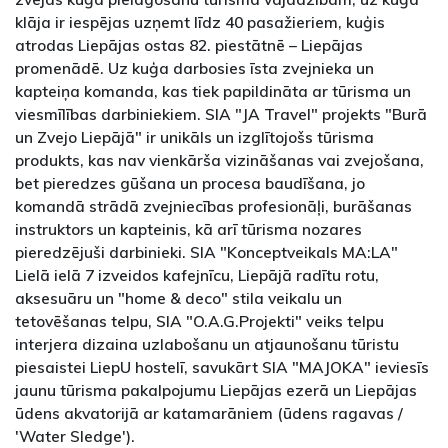
klāja ir iespējas uzņemt līdz 40 pasažieriem, kuģis
atrodas Liepājas ostas 82. piestātnē – Liepājas
promenādē. Uz kuģa darbosies īsta zvejnieka un
kapteiņa komanda, kas tiek papildināta ar tūrisma un
viesmīlības darbiniekiem. SIA "JA Travel" projekts "Burā
un Zvejo Liepājā" ir unikāls un izglītojošs tūrisma
produkts, kas nav vienkārša vizināšanas vai zvejošana,
bet pieredzes gūšana un procesa baudīšana, jo
komandā strādā zvejniecības profesionāļi, burāšanas
instruktors un kapteinis, kā arī tūrisma nozares
pieredzējuši darbinieki. SIA "Konceptveikals MA:LA"
Lielā ielā 7 izveidos kafejnīcu, Liepājā radītu rotu,
aksesuāru un "home & deco" stila veikalu un
tetovēšanas telpu, SIA "O.A.G.Projekti" veiks telpu
interjera dizaina uzlabošanu un atjaunošanu tūristu
piesaistei LiepU hostelī, savukārt SIA "MAJOKA" ieviesīs
jaunu tūrisma pakalpojumu Liepājas ezerā un Liepājas
ūdens akvatorijā ar katamarāniem (ūdens ragavas /
'Water Sledge').