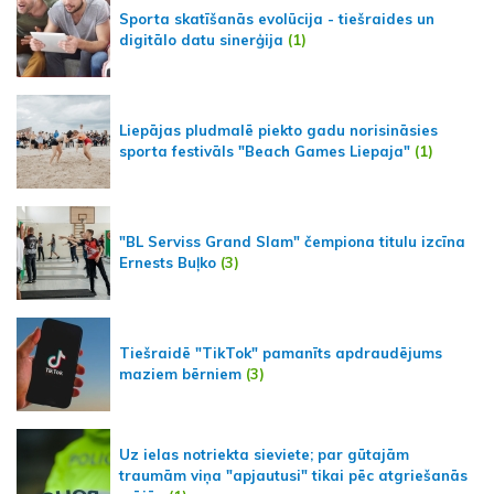
Sporta skatīšanās evolūcija - tiešraides un
digitālo datu sinerģija
(1)
Liepājas pludmalē piekto gadu norisināsies
sporta festivāls "Beach Games Liepaja"
(1)
"BL Serviss Grand Slam" čempiona titulu izcīna
Ernests Buļko
(3)
Tiešraidē "TikTok" pamanīts apdraudējums
maziem bērniem
(3)
Uz ielas notriekta sieviete; par gūtajām
traumām viņa "apjautusi" tikai pēc atgriešanās