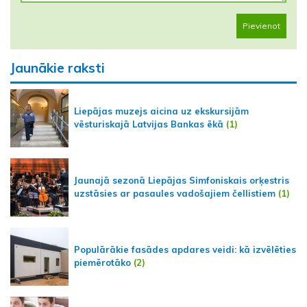
Pievienot
Jaunākie raksti
Liepājas muzejs aicina uz ekskursijām
vēsturiskajā Latvijas Bankas ēkā
(1)
Jaunajā sezonā Liepājas Simfoniskais orķestris
uzstāsies ar pasaules vadošajiem čellistiem
(1)
Populārākie fasādes apdares veidi: kā izvēlēties
piemērotāko
(2)