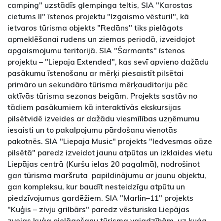
camping" uzstādīs glempinga teltis, SIA "Karostas
cietums II" īstenos projektu "Izgaismo vēsturi!", kā
ietvaros tūrisma objekts "Redāns" tiks pielāgots
apmeklēšanai rudens un ziemas periodā, izveidojot
apgaismojumu teritorijā. SIA "Šarmants" īstenos
projektu – "Liepaja Extended", kas sevī apvieno dažādu
pasākumu īstenošanu ar mērķi piesaistīt pilsētai
primāro un sekundāro tūrisma mērķauditoriju pēc
aktīvās tūrisma sezonas beigām. Projekts sastāv no
tādiem pasākumiem kā interaktīvās ekskursijas
pilsētvidē izveides ar dažādu viesmīlības uzņēmumu
iesaisti un to pakalpojumu pārdošanu vienotās
pakotnēs. SIA "Liepaja Music" projekts "Iedvesmas oāze
pilsētā" paredz izveidot jaunu atpūtas un izklaides vietu
Liepājas centrā (Kuršu ielas 20 pagalmā), nodrošinot
gan tūrisma maršruta papildinājumu ar jaunu objektu,
gan kompleksu, kur baudīt nesteidzīgu atpūtu un
piedzīvojumus gardēžiem. SIA "Marlin–11" projekts
"Kuģis – zivju grilbārs" paredz vēsturiska Liepājas
zvejas kuģa pielāgošanu tūrisma vajadzībām, uz kuģa