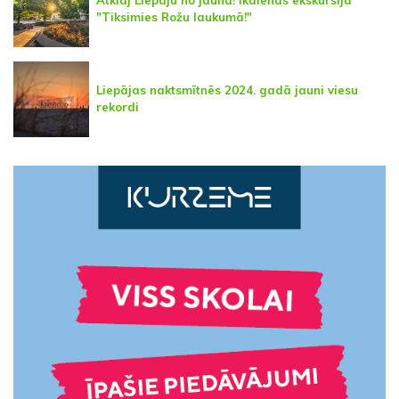
Atklāj Liepāju no jauna! Ikdienas ekskursija
"Tiksimies Rožu laukumā!"
Liepājas naktsmītnēs 2024. gadā jauni viesu
rekordi