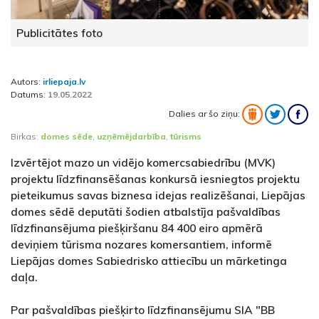
Publicitātes foto
Autors:
irliepaja.lv
Datums:
19.05.2022
Dalies ar šo ziņu:
Birkas:
domes sēde
,
uzņēmējdarbība
,
tūrisms
Izvērtējot mazo un vidējo komercsabiedrību (MVK)
projektu līdzfinansēšanas konkursā iesniegtos projektu
pieteikumus savas biznesa idejas realizēšanai, Liepājas
domes sēdē deputāti šodien atbalstīja pašvaldības
līdzfinansējuma piešķiršanu 84 400 eiro apmērā
deviņiem tūrisma nozares komersantiem, informē
Liepājas domes Sabiedrisko attiecību un mārketinga
daļa.
Par pašvaldības piešķirto līdzfinansējumu SIA "BB