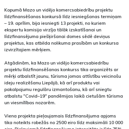
Kopumā Mazo un vidējo komercsabiedrību projektu
līdzfinansēšanas konkursā līdz iesniegšanas termiņam
– 19. aprīlim, bija iesniegti 13 projekti, no kuriem
ekspertu komisija virzīja tālāk izskatīšanai un
līdzfinansējuma piešķiršanai domes sēdē deviņus
projektus, kas atbilda nolikuma prasībām un konkursa
izvirzītajiem mērķiem.
Atgādinām, ka Mazo un vidējo komercsabiedrību
projektu līdzfinansēšanas konkurss tika organizēts ar
mērķi atbalstīt jaunu, tūrisma jomas attīstību veicinošu
ideju realizēšanu Liepājā, kā arī produktu vai
pakalpojumu regulāru izmantošanu, kā arī sniegtu
atbalstu "Covid–19" pandēmijas laikā cietušām tūrisma
un viesmīlības nozarēm.
Viena projekta pieļaujamais līdzfinansējuma apjoms
tika noteikts robežās no 2500 eiro līdz maksimāli 10 000
eiro. Pieļaujamā līdzfinansējuma intensitāte ir līdz 75%