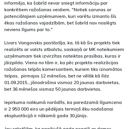
informēja, ka šobrīd nevar sniegt informāciju par
konkrētiem ražošanas veidiem. "Notiek sarunas ar
potenciālajiem uzņēmumiem, kuri varētu izmanto šīs
ēkas ražošanas vajadzībām, bet šobrīd nav noslēgts
neviens līgums par to."
Livars Vangovskis pastāstīja, ka, tā kā šis projekts tiek
realizēts ar valsts atbalstu, saskaņā ar MK noteikumiem
uzņēmumam tiek izvirzītas noteiktas prasības, kuras ir
jāizpilda. Viena no tām ir, ka pēc projekta realizācijas
ražošanas telpās komersantiem, kuriem tiks iznomātas
telpas, pirmajos 12 mēnešos, bet ne vēlāk kā līdz
01.09.2015., jānodrošina vismaz 20 jaunas darbvietas,
bet 36 mēnešos vismaz 50 jaunas darbvietas.
Iepirkuma nolikumā norādīts, ka paredzamā līgumcena
ir 2 950 000 eiro un pēdējais termiņš ēku nodošanai
ekspluatācijā ir nākamā gada 30.jūnijs.
Jau rakstījām, ka pagājušā gada nogalē ar domes