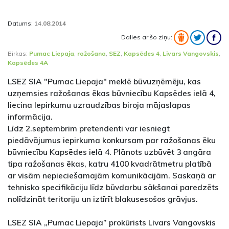
Datums:
14.08.2014
Dalies ar šo ziņu:
Birkas:
Pumac Liepaja
,
ražošana
,
SEZ
,
Kapsēdes 4
,
Livars Vangovskis
,
Kapsēdes 4A
LSEZ SIA "Pumac Liepaja" meklē būvuzņēmēju, kas
uzņemsies ražošanas ēkas būvniecību Kapsēdes ielā 4,
liecina Iepirkumu uzraudzības biroja mājaslapas
informācija.
Līdz 2.septembrim pretendenti var iesniegt
piedāvājumus iepirkuma konkursam par ražošanas ēku
būvniecību Kapsēdes ielā 4. Plānots uzbūvēt 3 angāra
tipa ražošanas ēkas, katru 4100 kvadrātmetru platībā
ar visām nepieciešamajām komunikācijām. Saskaņā ar
tehnisko specifikāciju līdz būvdarbu sākšanai paredzēts
nolīdzināt teritoriju un iztīrīt blakusesošos grāvjus.
LSEZ SIA „Pumac Liepaja” prokūrists Livars Vangovskis