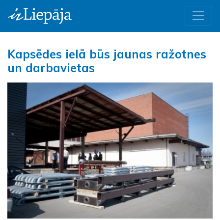
Kapsēdes ielā būs jaunas ražotnes
un darbavietas