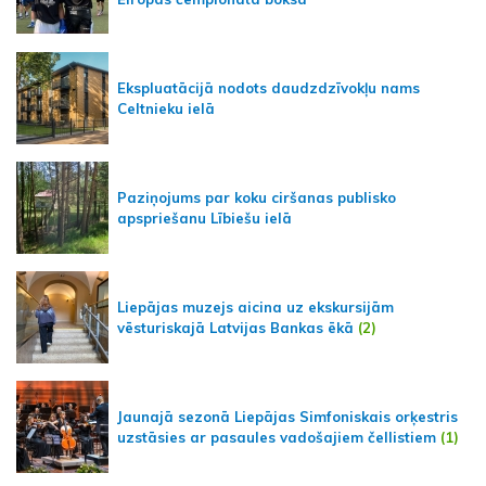
Ekspluatācijā nodots daudzdzīvokļu nams
Celtnieku ielā
Paziņojums par koku ciršanas publisko
apspriešanu Lībiešu ielā
Liepājas muzejs aicina uz ekskursijām
vēsturiskajā Latvijas Bankas ēkā
(2)
Jaunajā sezonā Liepājas Simfoniskais orķestris
uzstāsies ar pasaules vadošajiem čellistiem
(1)