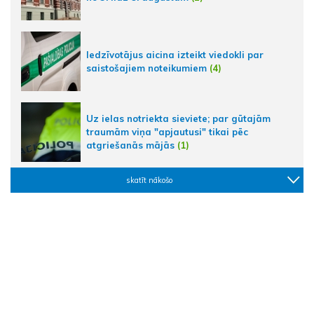
Iedzīvotājus aicina izteikt viedokli par
saistošajiem noteikumiem
(4)
Uz ielas notriekta sieviete; par gūtajām
traumām viņa "apjautusi" tikai pēc
atgriešanās mājās
(1)
skatīt nākošo