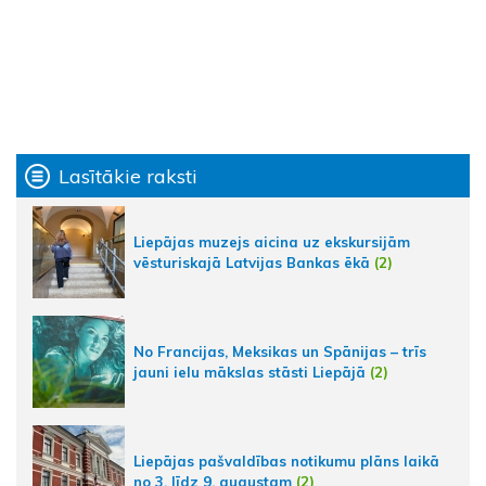
Lasītākie raksti
Liepājas muzejs aicina uz ekskursijām
vēsturiskajā Latvijas Bankas ēkā
(2)
No Francijas, Meksikas un Spānijas – trīs
jauni ielu mākslas stāsti Liepājā
(2)
Liepājas pašvaldības notikumu plāns laikā
no 3. līdz 9. augustam
(2)