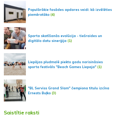
Populārākie fasādes apdares veidi: kā izvēlēties
piemērotāko
(4)
Sporta skatīšanās evolūcija - tiešraides un
digitālo datu sinerģija
(1)
Liepājas pludmalē piekto gadu norisināsies
sporta festivāls "Beach Games Liepaja"
(1)
"BL Serviss Grand Slam" čempiona titulu izcīna
Ernests Buļko
(3)
Saistītie raksti