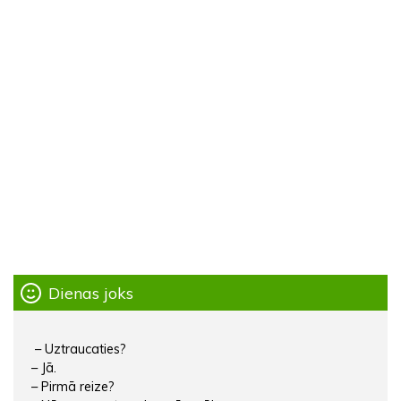
Dienas joks
– Uztraucaties?
– Jā.
– Pirmā reize?