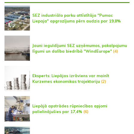
SEZ industriālo parku attīstītāja "Pumac
Liepaja" apgrozījums pērn audzis par 19,8%
Jauni ieguldījumi SEZ uzņēmumos, pakalpojumu
līgumi un dalība biedrībā "WindEurope"
(4)
Eksperts: Liepājas izrāviens var mainīt
Kurzemes ekonomikas trajektoriju
(2)
Liepājā apstrādes rūpniecības apjomi
palielinājušies par 17,4%
(6)