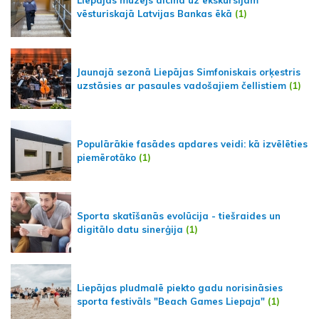
vēsturiskajā Latvijas Bankas ēkā
(1)
Jaunajā sezonā Liepājas Simfoniskais orķestris
uzstāsies ar pasaules vadošajiem čellistiem
(1)
Populārākie fasādes apdares veidi: kā izvēlēties
piemērotāko
(1)
Sporta skatīšanās evolūcija - tiešraides un
digitālo datu sinerģija
(1)
Liepājas pludmalē piekto gadu norisināsies
sporta festivāls "Beach Games Liepaja"
(1)