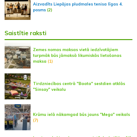
Aizvadīts Liepājas pludmales tenisa līgas 4.
posms
(2)
Saistītie raksti
Zemes nomas maksas vietā iedzīvotājiem
turpmāk būs jāmaksā likumiskās lietošanas
maksa
(1)
Tirdzniecības centrā "Baata" sestdien atklās
"Sinsay" veikalu
Krūmu ielā nākamgad būs jauns "Mego" veikals
(7)