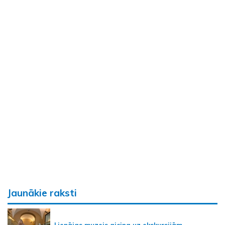
Jaunākie raksti
Liepājas muzejs aicina uz ekskursijām