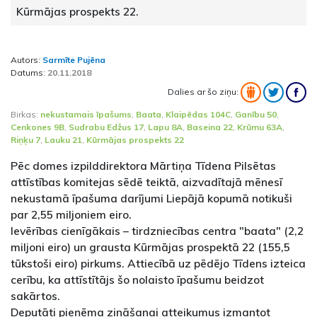
Kūrmājas prospekts 22.
Autors:
Sarmīte Pujēna
Datums:
20.11.2018
Dalies ar šo ziņu:
Birkas:
nekustamais īpašums
,
Baata
,
Klaipēdas 104C
,
Ganību 50
,
Cenkones 9B
,
Sudrabu Edžus 17
,
Lapu 8A
,
Baseina 22
,
Krūmu 63A
,
Riņķu 7
,
Lauku 21
,
Kūrmājas prospekts 22
Pēc domes izpilddirektora Mārtiņa Tīdena Pilsētas
attīstības komitejas sēdē teiktā, aizvadītajā mēnesī
nekustamā īpašuma darījumi Liepājā kopumā notikuši
par 2,55 miljoniem eiro.
Ievērības cienīgākais – tirdzniecības centra "baata" (2,2
miljoni eiro) un grausta Kūrmājas prospektā 22 (155,5
tūkstoši eiro) pirkums. Attiecībā uz pēdējo Tīdens izteica
cerību, ka attīstītājs šo nolaisto īpašumu beidzot
sakārtos.
Deputāti pieņēma zināšanai atteikumus izmantot