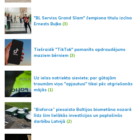
"BL Serviss Grand Slam" čempiona titulu izcīna
Ernests Buļko
(3)
Tiešraidē "TikTok" pamanīts apdraudējums
maziem bērniem
(3)
Uz ielas notriekta sieviete; par gūtajām
traumām viņa "apjautusi" tikai pēc atgriešanās
mājās
(1)
“Bioforce” piesaista Baltijas biometāna nozarē
līdz šim lielākās investīcijas un paplašinās
darbību Latvijā
(2)