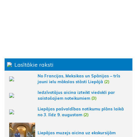
Lasītākie raksti
No Francijas, Meksikas un Spānijas – trīs
jauni ielu mākslas stāsti Liepājā
(2)
Iedzīvotājus aicina izteikt viedokli par
saistošajiem noteikumiem
(3)
Liepājas pašvaldības notikumu plāns laikā
no 3. līdz 9. augustam
(2)
Liepājas muzejs aicina uz ekskursijām