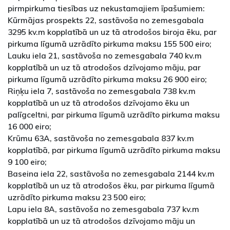
pirmpirkuma tiesības uz nekustamajiem īpašumiem:
Kūrmājas prospekts 22, sastāvoša no zemesgabala
3295 kv.m kopplatībā un uz tā atrodošos biroja ēku, par
pirkuma līgumā uzrādīto pirkuma maksu 155 500 eiro;
Lauku iela 21, sastāvoša no zemesgabala 740 kv.m
kopplatībā un uz tā atrodošos dzīvojamo māju, par
pirkuma līgumā uzrādīto pirkuma maksu 26 900 eiro;
Riņķu iela 7, sastāvoša no zemesgabala 738 kv.m
kopplatībā un uz tā atrodošos dzīvojamo ēku un
palīgceltni, par pirkuma līgumā uzrādīto pirkuma maksu
16 000 eiro;
Krūmu 63A, sastāvoša no zemesgabala 837 kv.m
kopplatībā, par pirkuma līgumā uzrādīto pirkuma maksu
9 100 eiro;
Baseina iela 22, sastāvoša no zemesgabala 2144 kv.m
kopplatībā un uz tā atrodošos ēku, par pirkuma līgumā
uzrādīto pirkuma maksu 23 500 eiro;
Lapu iela 8A, sastāvoša no zemesgabala 737 kv.m
kopplatībā un uz tā atrodošos dzīvojamo māju un