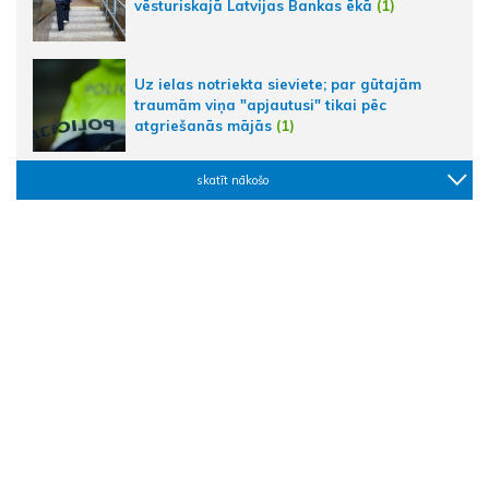
vēsturiskajā Latvijas Bankas ēkā
(1)
Uz ielas notriekta sieviete; par gūtajām
traumām viņa "apjautusi" tikai pēc
atgriešanās mājās
(1)
skatīt nākošo