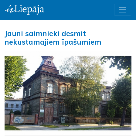
Jauni saimnieki desmit
nekustamajiem īpašumiem