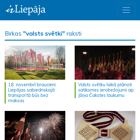
Birkas
"valsts svētki"
raksti
18. novembrī braucieni
Valsts svētku laikā plānoti
Liepājas sabiedriskajā
satiksmes ierobežojumi ap
transportā būs bez
Jāņa Čakstes laukumu
maksas