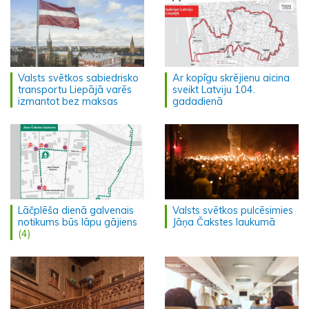
Valsts svētkos sabiedrisko
Ar kopīgu skrējienu aicina
transportu Liepājā varēs
sveikt Latviju 104.
izmantot bez maksas
gadadienā
Lāčplēša dienā galvenais
Valsts svētkos pulcēsimies
notikums būs lāpu gājiens
Jāņa Čakstes laukumā
(4)