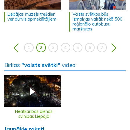
Liepājas muzejs trešdien
Valsts svētkos būs
ver durvis apmeklētājiem
izmaiņas vairāk nekā 500
reģionālo autobusu
maršrutos
1
2
3
4
5
6
7
Birkas
"valsts svētki"
video
Neatkarības dienas
svinības Liepājā
Jaunākie raksti