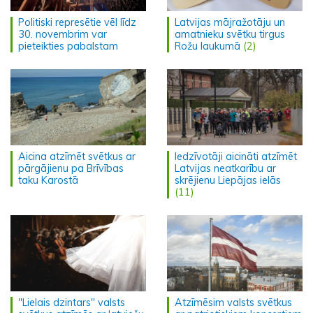
Politiski represētie vēl līdz
Latvijas mājražotāju un
30. novembrim var
amatnieku svētku tirgus
pieteikties pabalstam
Rožu laukumā
(2)
Aicina atzīmēt svētkus ar
Iedzīvotāji aicināti atzīmēt
pārgājienu pa Brīvības
Latvijas neatkarību ar
taku Karostā
skrējienu Liepājas ielās
(11)
"Lielais dzintars" valsts
Atzīmēsim valsts svētkus