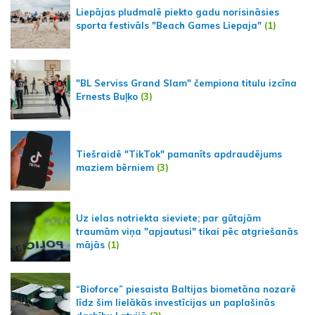
Liepājas pludmalē piekto gadu norisināsies
sporta festivāls "Beach Games Liepaja"
(1)
"BL Serviss Grand Slam" čempiona titulu izcīna
Ernests Buļko
(3)
Tiešraidē "TikTok" pamanīts apdraudējums
maziem bērniem
(3)
Uz ielas notriekta sieviete; par gūtajām
traumām viņa "apjautusi" tikai pēc atgriešanās
mājās
(1)
“Bioforce” piesaista Baltijas biometāna nozarē
līdz šim lielākās investīcijas un paplašinās