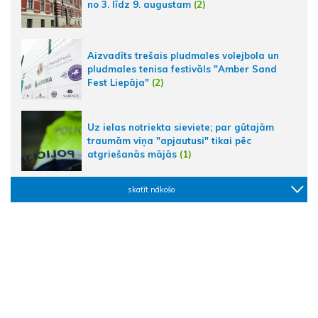
no 3. līdz 9. augustam
(2)
Aizvadīts trešais pludmales volejbola un
pludmales tenisa festivāls "Amber Sand
Fest Liepāja"
(2)
Uz ielas notriekta sieviete; par gūtajām
traumām viņa "apjautusi" tikai pēc
atgriešanās mājās
(1)
skatīt nākošo