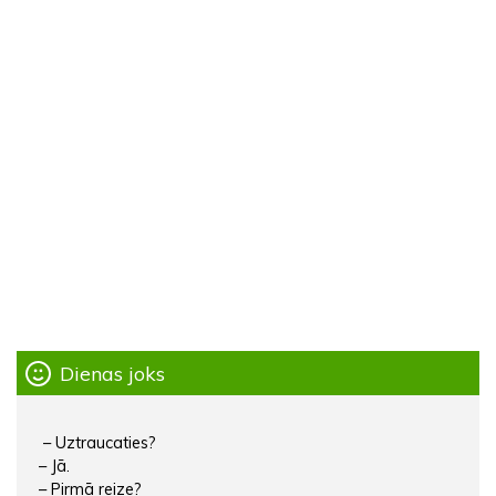
Dienas joks
– Uztraucaties?
– Jā.
– Pirmā reize?