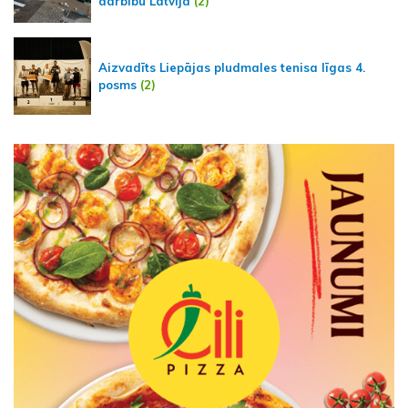
darbību Latvijā
(2)
Aizvadīts Liepājas pludmales tenisa līgas 4.
posms
(2)