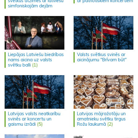
svētkus atzīmēs ar latviešu
ar patriotiskiem koncertiem
simfoniskajām dejām
Liepājas Latviešu biedrības
Valsts svētkus svinēs ar
nams aicina uz valsts
aicinājumu "Brīvam būt"
svētku balli
(1)
Latvijas valsts neatkarību
Latvijas mājražotāju un
svinēs ar koncertu un
amatnieku svētku tirgus
gaismu izrādi
(5)
Rožu laukumā
(2)