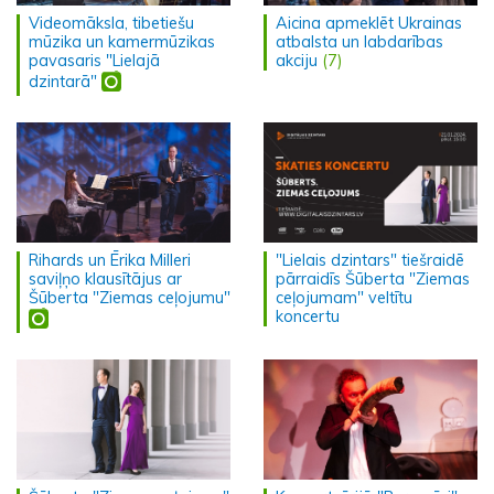
Videomāksla, tibetiešu
Aicina apmeklēt Ukrainas
mūzika un kamermūzikas
atbalsta un labdarības
pavasaris "Lielajā
akciju
(7)
dzintarā"
Rihards un Ērika Milleri
"Lielais dzintars" tiešraidē
saviļņo klausītājus ar
pārraidīs Šūberta "Ziemas
Šūberta "Ziemas ceļojumu"
ceļojumam" veltītu
koncertu