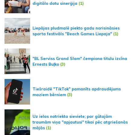
digitālo datu sinerģija
(1)
Liepājas pludmalē piekto gadu norisināsies
sporta festivāls "Beach Games Liepaja"
(1)
"BL Serviss Grand Slam" čempiona titulu izcīna
Ernests Buļko
(3)
Tiešraidē "TikTok" pamanīts apdraudējums
maziem bērniem
(3)
Uz ielas notriekta sieviete; par gūtajām
traumām viņa "apjautusi" tikai pēc atgriešanās
mājās
(1)