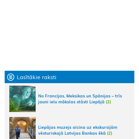
Lasītākie raksti
No Francijas, Meksikas un Spānijas – trīs
jauni ielu mākslas stāsti Liepājā
(2)
Liepājas muzejs aicina uz ekskursijām
vēsturiskajā Latvijas Bankas ēkā
(2)