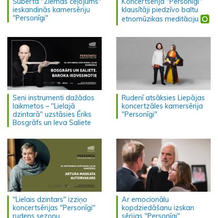
Šūberta "Ziemas ceļojums"
Koncertsērijā "Personīgi"
ieskandinās kamersēriju
klausītāji piedzīvo baltu
"Personīgi"
etnomūzikas meditāciju
Seni instrumenti dažādos
Rudenī atsāksies Liepājas
laikmetos – "Lielajā
koncertzāles kamersērija
dzintarā" uzstāsies Ēriks
"Personīgi"
Bosgrāfs un Ieva Saliete
"Lielais dzintars" izziņo
Ar emocionālu
koncertsērijas "Personīgi"
kopdziedāšanu izskan
rudens sezonu
sērijas "Personīgi"