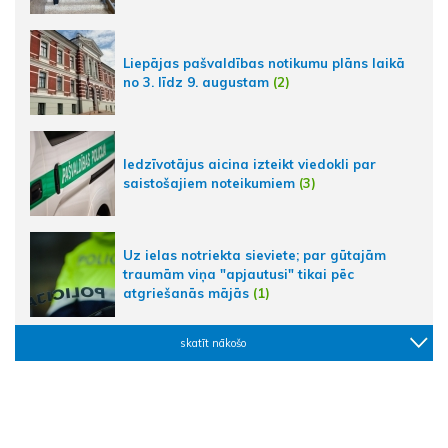
Liepājas pašvaldības notikumu plāns laikā
no 3. līdz 9. augustam
(2)
Iedzīvotājus aicina izteikt viedokli par
saistošajiem noteikumiem
(3)
Uz ielas notriekta sieviete; par gūtajām
traumām viņa "apjautusi" tikai pēc
atgriešanās mājās
(1)
skatīt nākošo