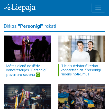
Birkas
"Personīgi"
raksti
Mātes dienā noslēdz
"Lielais dzintars" izziņo
koncertsērijas “Personīgi”
koncertsērijas "Personīgi"
rudens notikumus
pavasara sezonu