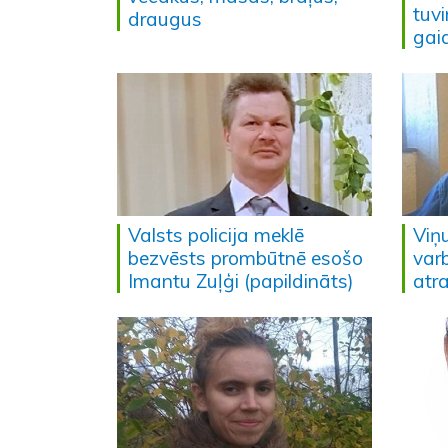
tuvi
draugus
gai
Valsts policija meklē
Viņu
bezvēsts prombūtnē esošo
varb
Imantu Zuļģi (papildināts)
atr