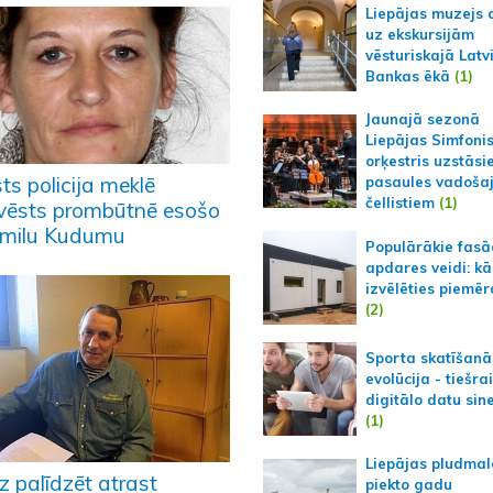
Liepājas muzejs 
uz ekskursijām
vēsturiskajā Latv
Bankas ēkā
(1)
Jaunajā sezonā
Liepājas Simfoni
orķestris uzstāsi
ts policija meklē
pasaules vadoša
čellistiem
(1)
vēsts prombūtnē esošo
milu Kudumu
Populārākie fas
apdares veidi: kā
izvēlēties piemēr
(2)
Sporta skatīšanā
evolūcija - tiešra
digitālo datu sin
(1)
Liepājas pludmal
z palīdzēt atrast
piekto gadu