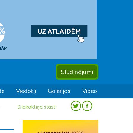
Sludinājumi
de
Viedokļi
Galerijas
Video
a
Silakaktiņa stāsti