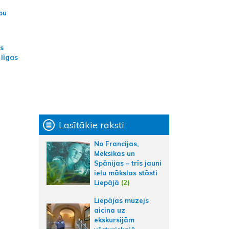
bu
as
 līgas
Lasītākie raksti
No Francijas,
Meksikas un
Spānijas – trīs jauni
ielu mākslas stāsti
Liepājā
(2)
Liepājas muzejs
aicina uz
ekskursijām