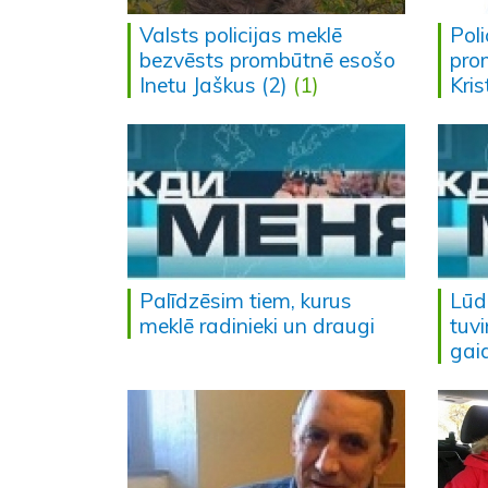
Valsts policijas meklē
Poli
bezvēsts prombūtnē esošo
pro
Inetu Jaškus (2)
(1)
Kris
Palīdzēsim tiem, kurus
Lūd
meklē radinieki un draugi
tuvi
gai