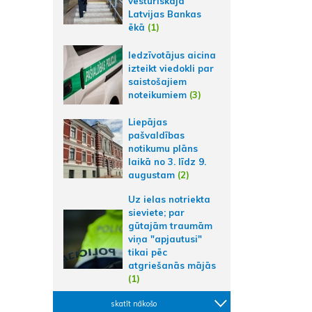
vēsturiskajā
Latvijas Bankas
ēkā
(1)
Iedzīvotājus aicina
izteikt viedokli par
saistošajiem
noteikumiem
(3)
Liepājas
pašvaldības
notikumu plāns
laikā no 3. līdz 9.
augustam
(2)
Uz ielas notriekta
sieviete; par
gūtajām traumām
viņa "apjautusi"
tikai pēc
atgriešanās mājās
(1)
skatīt nākošo