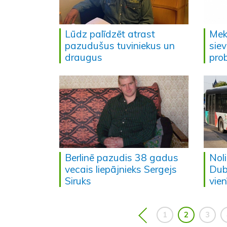
Lūdz palīdzēt atrast
Mek
pazudušus tuviniekus un
siev
draugus
pro
Berlinē pazudis 38 gadus
Nol
vecais liepājnieks Sergejs
Dub
Siruks
vien
1
2
3