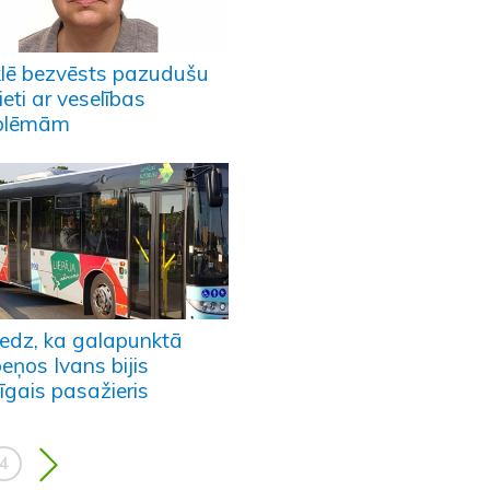
lē bezvēsts pazudušu
ieti ar veselības
blēmām
iedz, ka galapunktā
eņos Ivans bijis
īgais pasažieris
4