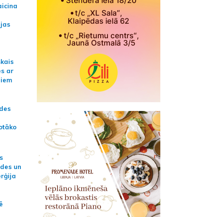
aicina
ijas
skais
es ar
jiem
ādes
otāko
s
ides un
erģija
ē