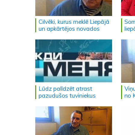
Cilvēki, kurus meklē Liepājā
Som
un apkārtējos novados
liep
Lūdz palīdzēt atrast
Viņ
pazudušos tuviniekus
no 