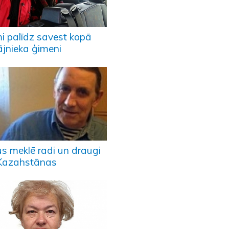
i palīdz savest kopā
ājnieka ģimeni
us meklē radi un draugi
Kazahstānas