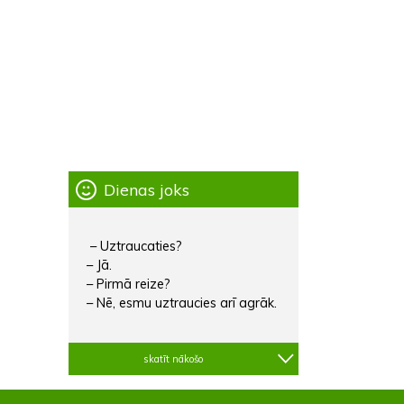
Dienas joks
– Uztraucaties?
– Jā.
– Pirmā reize?
– Nē, esmu uztraucies arī agrāk.
skatīt nākošo