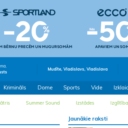
ena,
Mudīte, Vladislavs, Vladislava
usts
Krimināls
Dome
Sports
Vide
Izklai
ātris
Summer Sound
Izstādes
Izglītīb
Jaunākie raksti