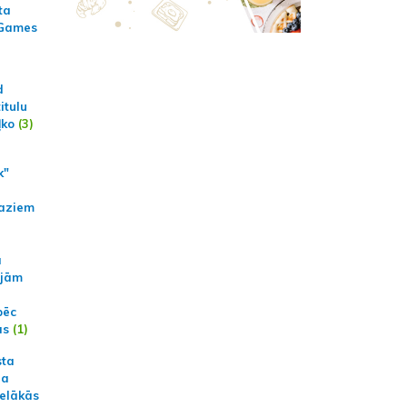
ta
 Games
d
itulu
ļko
(3)
k"
aziem
a
ajām
pēc
ās
(1)
sta
na
ielākās