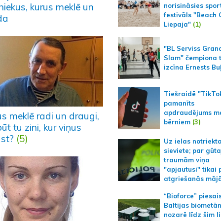
niekus, kurus meklē un
norisināsies spor
festivāls "Beach
da
Liepaja"
(1)
"BL Serviss Gran
Slam" čempiona t
izcīna Ernests Bu
Tiešraidē "TikTo
pamanīts
apdraudējums m
s meklē radi un draugi,
bērniem
(3)
ūt tu zini, kur viņus
ast?
(5)
Uz ielas notriekt
sieviete; par gūt
traumām viņa
"apjautusi" tikai 
atgriešanās māj
“Bioforce” piesai
Baltijas biometā
nozarē līdz šim l