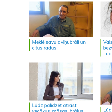
Meklē savu dvīņubrāli un
Vals
citus radus
bez
Lud
Lūdz palīdzēt atrast
Lūd
vecākus, māsas, brāļus,