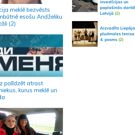
investīcijas un
paplašinās darbī
cija meklē bezvēsts
Latvijā
(2)
mbūtnē esošu Andželiku
tāli (2)
Aizvadīts Liepāj
pludmales tenisa
4. posms
(2)
z palīdzēt atrast
niekus, kurus meklē un
da