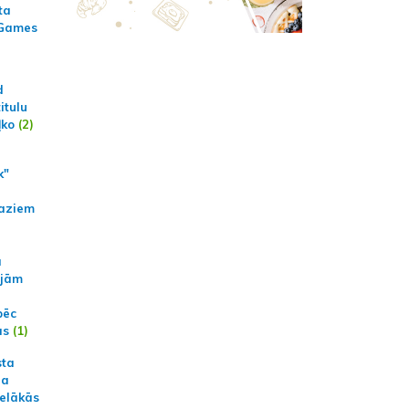
ta
 Games
d
itulu
ļko
(2)
k"
aziem
a
ajām
pēc
ās
(1)
sta
na
ielākās