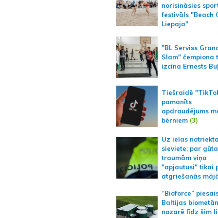
norisināsies spor
festivāls "Beach
Liepaja"
"BL Serviss Gran
Slam" čempiona t
izcīna Ernests Bu
Tiešraidē "TikTo
pamanīts
apdraudējums m
bērniem
(3)
Uz ielas notriekt
sieviete; par gūt
traumām viņa
"apjautusi" tikai 
atgriešanās māj
“Bioforce” piesai
Baltijas biometā
nozarē līdz šim l