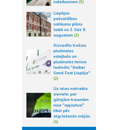
noteikumiem
(3)
Liepājas
pašvaldības
notikumu plāns
laikā no 3. līdz 9.
augustam
(2)
Aizvadīts trešais
pludmales
volejbola un
pludmales tenisa
festivāls "Amber
Sand Fest Liepāja"
(2)
Uz ielas notriekta
sieviete; par
gūtajām traumām
viņa "apjautusi"
tikai pēc
atgriešanās mājās
(1)