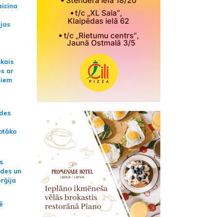
aicina
ijas
skais
es ar
jiem
ādes
otāko
s
ides un
erģija
ē