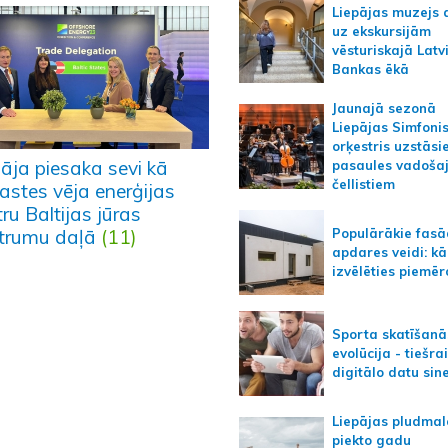
Liepājas muzejs 
uz ekskursijām
vēsturiskajā Latv
Bankas ēkā
Jaunajā sezonā
Liepājas Simfoni
orķestris uzstāsi
pāja piesaka sevi kā
pasaules vadoša
čellistiem
astes vēja enerģijas
ru Baltijas jūras
Populārākie fas
trumu daļā
(11)
apdares veidi: kā
izvēlēties piemēr
Sporta skatīšanā
evolūcija - tiešra
digitālo datu sin
Liepājas pludmal
piekto gadu