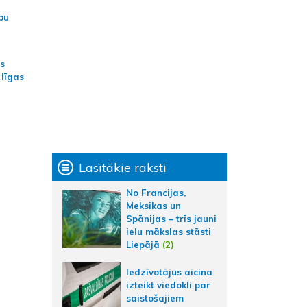
bu
as
 līgas
Lasītākie raksti
No Francijas,
Meksikas un
Spānijas – trīs jauni
ielu mākslas stāsti
Liepājā
(2)
Iedzīvotājus aicina
izteikt viedokli par
saistošajiem