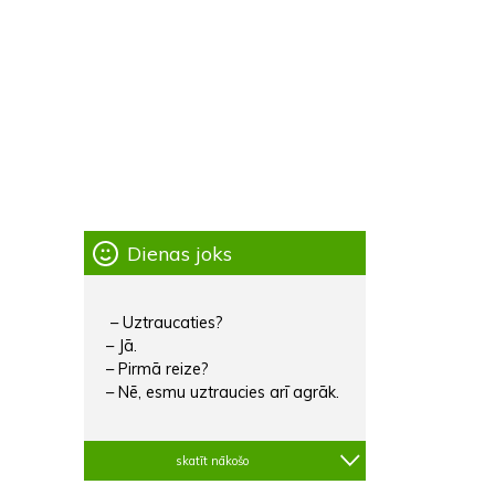
Dienas joks
– Uztraucaties?
– Jā.
– Pirmā reize?
– Nē, esmu uztraucies arī agrāk.
skatīt nākošo