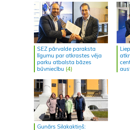
SEZ pārvalde paraksta
Lie
līgumu par atkrastes vēja
atkr
parku atbalsta bāzes
cent
būvniecību
(4)
aus
Gunārs Silakaktiņš: