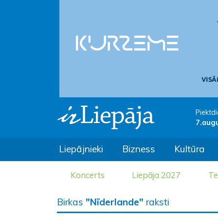
Piektdi
7.aug
Liepājnieki
Bizness
Kultūra
Koncerts
Liepāja 2027
Te
Birkas
"Nīderlande"
raksti