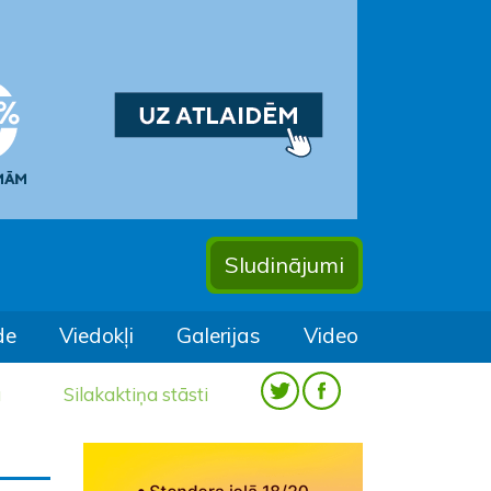
Sludinājumi
de
Viedokļi
Galerijas
Video
a
Silakaktiņa stāsti