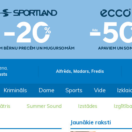
ena,
Alfrēds, Madars, Fredis
usts
Krimināls
Dome
Sports
Vide
Izklai
ātris
Summer Sound
Izstādes
Izglītīb
Jaunākie raksti