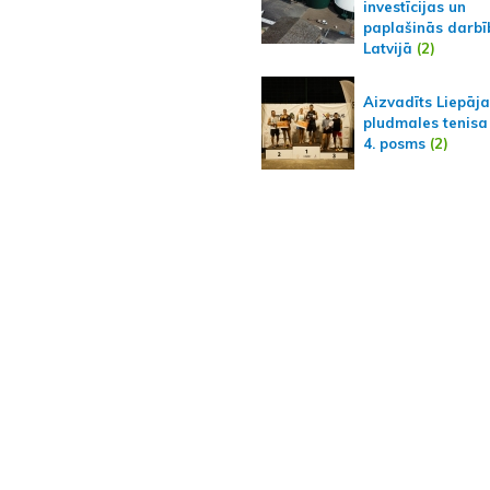
investīcijas un
paplašinās darbī
Latvijā
(2)
Aizvadīts Liepāj
pludmales tenisa
4. posms
(2)