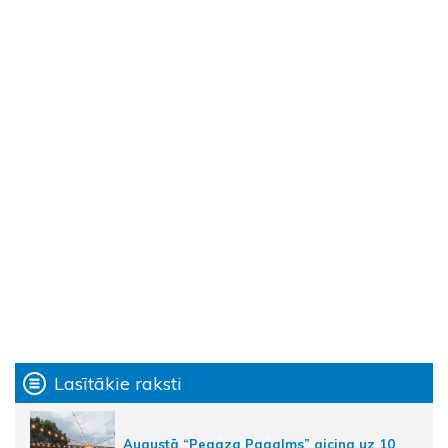
Lasītākie raksti
Augustā “Pegaza Pagalms” aicina uz 10