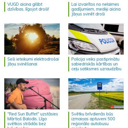
VUGD aicina glābt
Lai izvairītos no nelaimes
dzīvības, līgojot droši!
gadījumiem, mediķi aicina
Jāņus svinēt droši
Seši ieteikumi elektrodrošai
Policija veiks pastiprinātu
Jāņu svinēšanai
sabiedriskās kārtības un
ceļu satiksmes uzraudzību
"Red Sun Buffet" uzstāsies
Svētku brīvdienās būs
Mārtiņš Balodis. Līgo
izmaiņas aptuveni 500
svētkos strādās bez
reģionālo autobusu