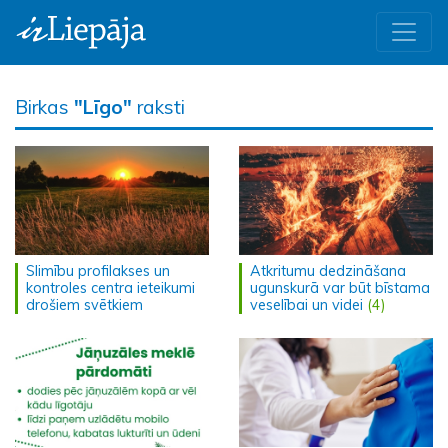
Birkas
"Līgo"
raksti
Slimību profilakses un
Atkritumu dedzināšana
kontroles centra ieteikumi
ugunskurā var būt bīstama
drošiem svētkiem
veselībai un videi
(4)