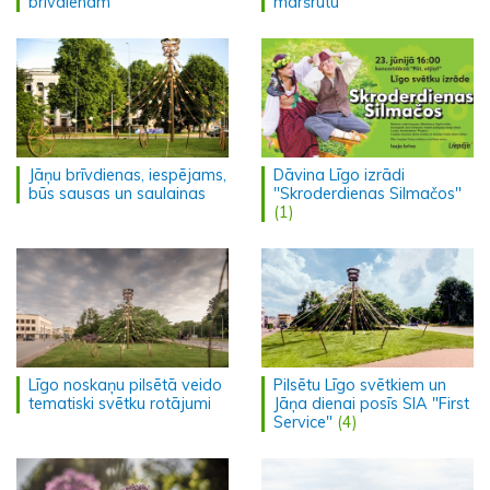
brīvdienām
maršrutu
Jāņu brīvdienas, iespējams,
Dāvina Līgo izrādi
būs sausas un saulainas
"Skroderdienas Silmačos"
(1)
Līgo noskaņu pilsētā veido
Pilsētu Līgo svētkiem un
tematiski svētku rotājumi
Jāņa dienai posīs SIA "First
Service"
(4)