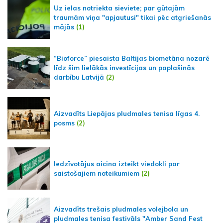
Uz ielas notriekta sieviete; par gūtajām
traumām viņa "apjautusi" tikai pēc atgriešanās
mājās
(1)
“Bioforce” piesaista Baltijas biometāna nozarē
līdz šim lielākās investīcijas un paplašinās
darbību Latvijā
(2)
Aizvadīts Liepājas pludmales tenisa līgas 4.
posms
(2)
Iedzīvotājus aicina izteikt viedokli par
saistošajiem noteikumiem
(2)
Aizvadīts trešais pludmales volejbola un
pludmales tenisa festivāls "Amber Sand Fest