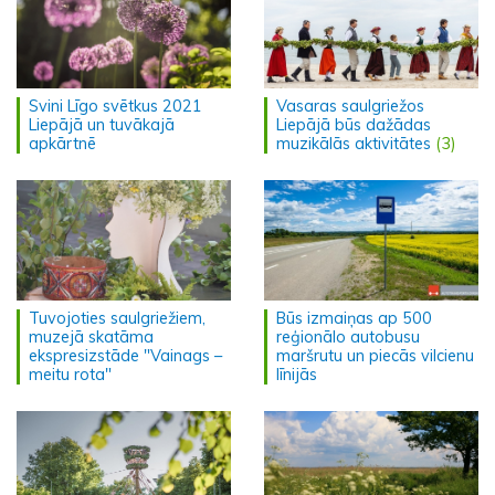
Svini Līgo svētkus 2021
Vasaras saulgriežos
Liepājā un tuvākajā
Liepājā būs dažādas
apkārtnē
muzikālās aktivitātes
(3)
Tuvojoties saulgriežiem,
Būs izmaiņas ap 500
muzejā skatāma
reģionālo autobusu
ekspresizstāde "Vainags –
maršrutu un piecās vilcienu
meitu rota"
līnijās