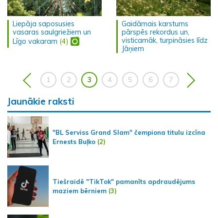
Liepāja saposusies
Gaidāmais karstums
vasaras saulgriežiem un
pārspēs rekordus un,
visticamāk, turpināsies līdz
Līgo vakaram
(4)
Jāņiem
1
2
3
4
5
6
7
Jaunākie raksti
"BL Serviss Grand Slam" čempiona titulu izcīna
Ernests Buļko
(2)
Tiešraidē "TikTok" pamanīts apdraudējums
maziem bērniem
(3)