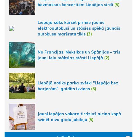
bezmaksas koncertiem Liepājas sirdī
(5)
Liepājā sāks kursēt pirmie jaunie
elektroautobusi un stāsies spēkā jaunais
autobusu maršrutu tīkls
(3)
No Francijas, Meksikas un Spānijas – trīs
jauni ielu mākslas stāsti Liepājā
(2)
Liepājā notiks parka svētki "Liepāja bez
barjerām", gaidīts ikviens
(5)
JaunLiepājas vakara tirdziņš aicina kopā
svinēt divu gadu jubileju
(5)