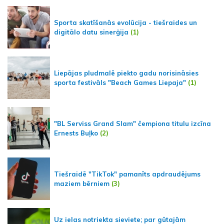
Sporta skatīšanās evolūcija - tiešraides un
digitālo datu sinerģija
(1)
Liepājas pludmalē piekto gadu norisināsies
sporta festivāls "Beach Games Liepaja"
(1)
"BL Serviss Grand Slam" čempiona titulu izcīna
Ernests Buļko
(2)
Tiešraidē "TikTok" pamanīts apdraudējums
maziem bērniem
(3)
Uz ielas notriekta sieviete; par gūtajām