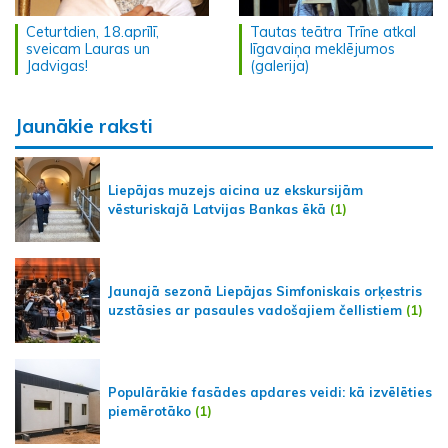
Ceturtdien, 18.aprīlī,
Tautas teātra Trīne atkal
sveicam Lauras un
līgavaiņa meklējumos
Jadvigas!
(galerija)
Jaunākie raksti
Liepājas muzejs aicina uz ekskursijām
vēsturiskajā Latvijas Bankas ēkā
(1)
Jaunajā sezonā Liepājas Simfoniskais orķestris
uzstāsies ar pasaules vadošajiem čellistiem
(1)
Populārākie fasādes apdares veidi: kā izvēlēties
piemērotāko
(1)