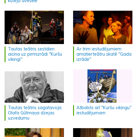
kutēja dvēsele"
Tautas teātris sestdien
Ar trim iestudējumiem
aicina uz pirmizrādi "Kuršu
amatierteātru skatē "Gada
vikingi"
izrāde"
Tautas teātris sagatavojis
Atbalsts arī "Kuršu vikingu"
Olafa Gūtmaņa dzejas
iestudējumam
uzvedumu