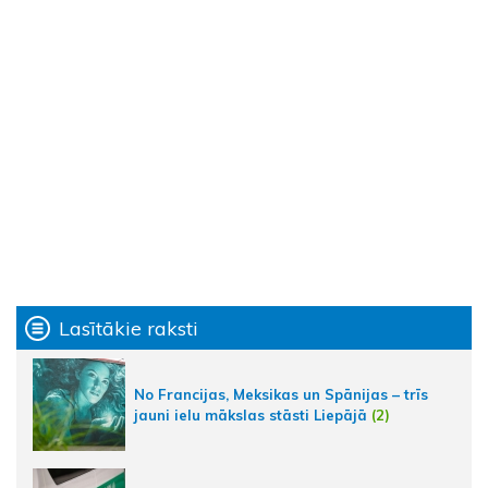
Lasītākie raksti
No Francijas, Meksikas un Spānijas – trīs
jauni ielu mākslas stāsti Liepājā
(2)