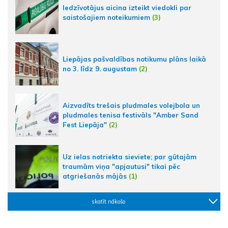
Iedzīvotājus aicina izteikt viedokli par
saistošajiem noteikumiem
(3)
Liepājas pašvaldības notikumu plāns laikā
no 3. līdz 9. augustam
(2)
Aizvadīts trešais pludmales volejbola un
pludmales tenisa festivāls "Amber Sand
Fest Liepāja"
(2)
Uz ielas notriekta sieviete; par gūtajām
traumām viņa "apjautusi" tikai pēc
atgriešanās mājās
(1)
skatīt nākošo