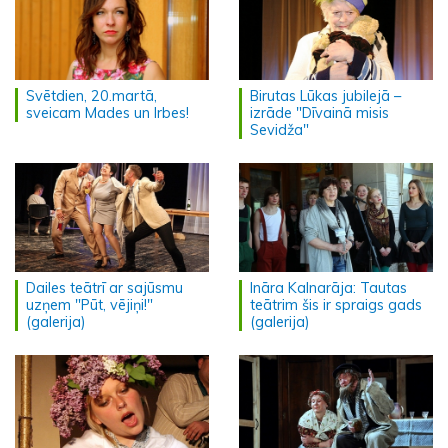
Svētdien, 20.martā,
Birutas Lūkas jubilejā –
sveicam Mades un Irbes!
izrāde "Dīvainā misis
Sevidža"
Dailes teātrī ar sajūsmu
Ināra Kalnarāja: Tautas
uzņem "Pūt, vējiņi!"
teātrim šis ir spraigs gads
(galerija)
(galerija)