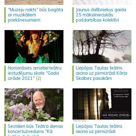
"Muzeju nakts" būs bagāta
Jaunus dalībniekus gaida
ar muzikāliem
25 mākslinieciskās
priekšnesumiem
pašdarbības kolektīvi
Norisināsies amatierteātru
Liepājas Tautas teātris
iestudējumu skate "Gada
aicina uz pirmizrādi Kārļa
izrāde 2021"
(2)
Skalbes pasakām
Sestdien būs Teātra dienas
Liepājas Tautas teātris
koncertuzvedums "Kā
aicina uz pirmizrādi