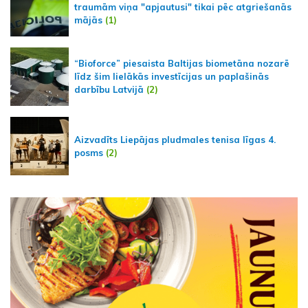
traumām viņa "apjautusi" tikai pēc atgriešanās
mājās
(1)
“Bioforce” piesaista Baltijas biometāna nozarē
līdz šim lielākās investīcijas un paplašinās
darbību Latvijā
(2)
Aizvadīts Liepājas pludmales tenisa līgas 4.
posms
(2)