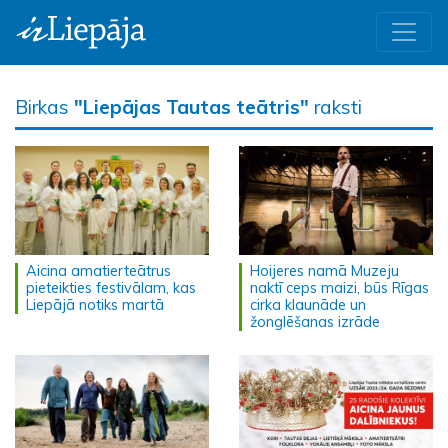
Birkas
"Liepājas Tautas teātris"
raksti
Aicina amatierteātrus
Hoijeres namā Muzeju
pieteikties festivālam, kas
naktī ceps maizi, būs Rīgas
Liepājā notiks martā
cirka klaunāde un
žonglēšanas izrāde