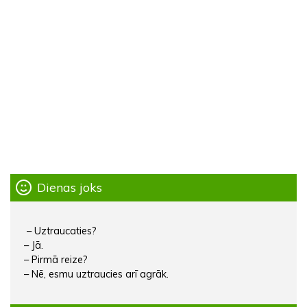
Dienas joks
– Uztraucaties?
– Jā.
– Pirmā reize?
– Nē, esmu uztraucies arī agrāk.