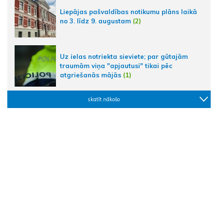
Liepājas pašvaldības notikumu plāns laikā
no 3. līdz 9. augustam
(2)
Uz ielas notriekta sieviete; par gūtajām
traumām viņa "apjautusi" tikai pēc
atgriešanās mājās
(1)
skatīt nākošo