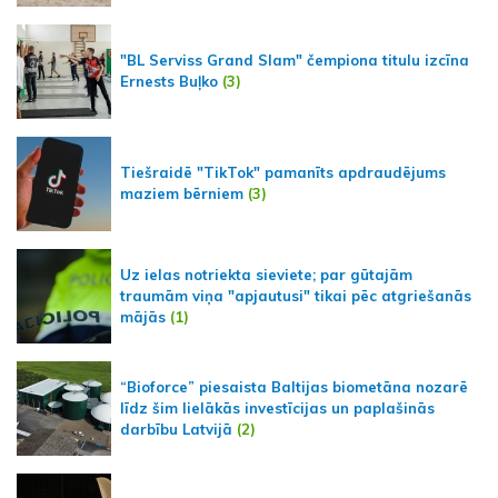
"BL Serviss Grand Slam" čempiona titulu izcīna
Ernests Buļko
(3)
Tiešraidē "TikTok" pamanīts apdraudējums
maziem bērniem
(3)
Uz ielas notriekta sieviete; par gūtajām
traumām viņa "apjautusi" tikai pēc atgriešanās
mājās
(1)
“Bioforce” piesaista Baltijas biometāna nozarē
līdz šim lielākās investīcijas un paplašinās
darbību Latvijā
(2)