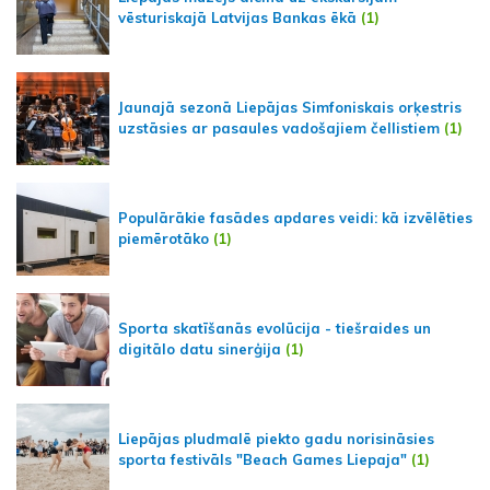
vēsturiskajā Latvijas Bankas ēkā
(1)
Jaunajā sezonā Liepājas Simfoniskais orķestris
uzstāsies ar pasaules vadošajiem čellistiem
(1)
Populārākie fasādes apdares veidi: kā izvēlēties
piemērotāko
(1)
Sporta skatīšanās evolūcija - tiešraides un
digitālo datu sinerģija
(1)
Liepājas pludmalē piekto gadu norisināsies
sporta festivāls "Beach Games Liepaja"
(1)