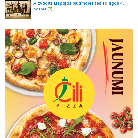
Aizvadīts Liepājas pludmales tenisa līgas 4.
posms
(2)