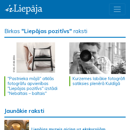
Birkas
"Liepājas pozitīvs"
raksti
"Pastnieka mājā" atklās
Kurzemes labākie fotogrāfi
fotogrāfu apvienības
satiksies plenērā Kuldīgā
"Liepājas pozitīvs" izstādi
"Nebaltais – baltais"
Jaunākie raksti
Liepājas muzejs aicina uz ekskursijām