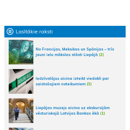
Lasītākie raksti
No Francijas, Meksikas un Spānijas – trīs
jauni ielu mākslas stāsti Liepājā
(2)
Iedzīvotājus aicina izteikt viedokli par
saistošajiem noteikumiem
(3)
Liepājas muzejs aicina uz ekskursijām
vēsturiskajā Latvijas Bankas ēkā
(1)