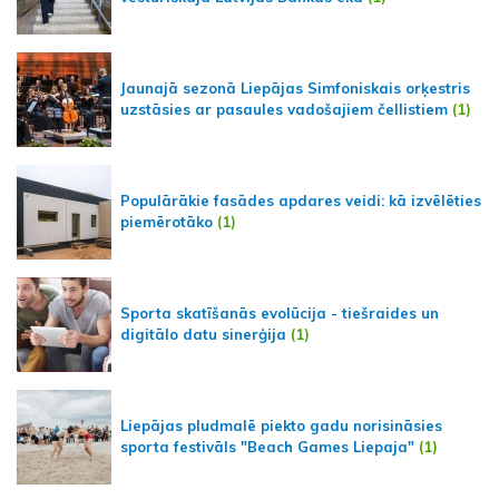
Jaunajā sezonā Liepājas Simfoniskais orķestris
uzstāsies ar pasaules vadošajiem čellistiem
(1)
Populārākie fasādes apdares veidi: kā izvēlēties
piemērotāko
(1)
Sporta skatīšanās evolūcija - tiešraides un
digitālo datu sinerģija
(1)
Liepājas pludmalē piekto gadu norisināsies
sporta festivāls "Beach Games Liepaja"
(1)