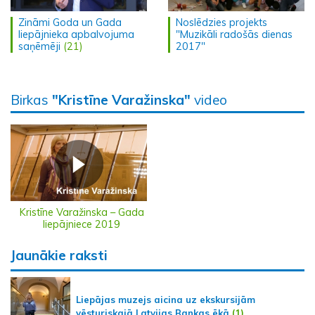
Zināmi Goda un Gada
Noslēdzies projekts
liepājnieka apbalvojuma
"Muzikāli radošās dienas
saņēmēji
(21)
2017"
Birkas
"Kristīne Varažinska"
video
Kristīne Varažinska – Gada
liepājniece 2019
Jaunākie raksti
Liepājas muzejs aicina uz ekskursijām
vēsturiskajā Latvijas Bankas ēkā
(1)