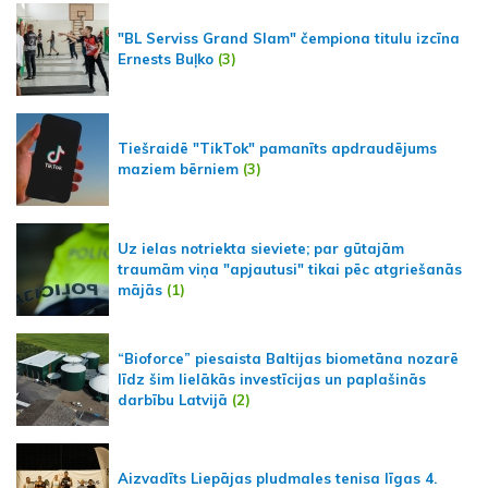
"BL Serviss Grand Slam" čempiona titulu izcīna
Ernests Buļko
(3)
Tiešraidē "TikTok" pamanīts apdraudējums
maziem bērniem
(3)
Uz ielas notriekta sieviete; par gūtajām
traumām viņa "apjautusi" tikai pēc atgriešanās
mājās
(1)
“Bioforce” piesaista Baltijas biometāna nozarē
līdz šim lielākās investīcijas un paplašinās
darbību Latvijā
(2)
Aizvadīts Liepājas pludmales tenisa līgas 4.