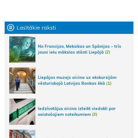
Lasītākie raksti
No Francijas, Meksikas un Spānijas – trīs
jauni ielu mākslas stāsti Liepājā
(2)
Liepājas muzejs aicina uz ekskursijām
vēsturiskajā Latvijas Bankas ēkā
(1)
Iedzīvotājus aicina izteikt viedokli par
saistošajiem noteikumiem
(3)