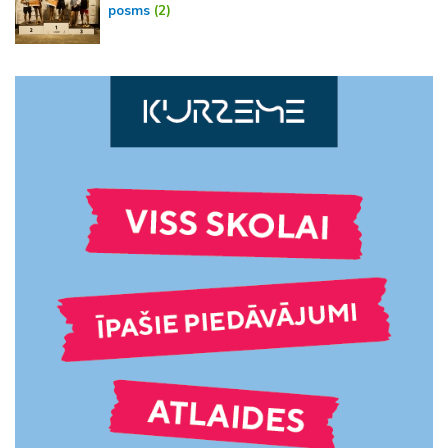
posms
(2)