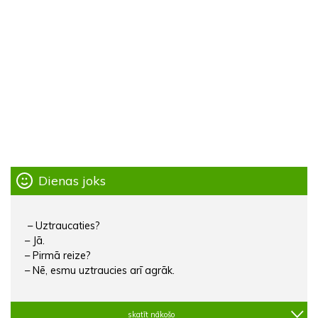
Dienas joks
– Uztraucaties?
– Jā.
– Pirmā reize?
– Nē, esmu uztraucies arī agrāk.
skatīt nākošo