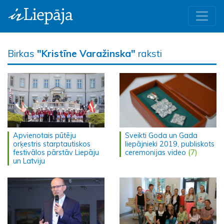
Birkas
"Kristīne Varažinska"
raksti
Apvienotais pūtēju
Sveikti Goda un Gada
orķestris starptautiskos
liepājnieki 2019, publiskots
festivālos pārstāv Liepāju
ceremonijas video
(7)
un Latviju