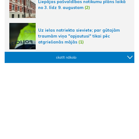
Liepājas pašvaldības notikumu plāns laikā
no 3. līdz 9. augustam
(2)
Uz ielas notriekta sieviete; par gūtajām
traumām viņa "apjautusi" tikai pēc
atgriešanās mājās
(1)
skatīt nākošo