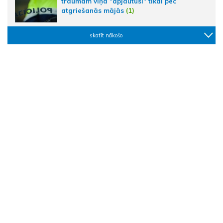
traumām viņa "apjautusi" tikai pēc
atgriešanās mājās
(1)
skatīt nākošo