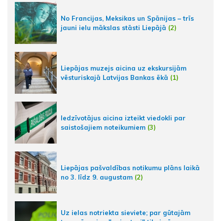
No Francijas, Meksikas un Spānijas – trīs
jauni ielu mākslas stāsti Liepājā
(2)
Liepājas muzejs aicina uz ekskursijām
vēsturiskajā Latvijas Bankas ēkā
(1)
Iedzīvotājus aicina izteikt viedokli par
saistošajiem noteikumiem
(3)
Liepājas pašvaldības notikumu plāns laikā
no 3. līdz 9. augustam
(2)
Uz ielas notriekta sieviete; par gūtajām