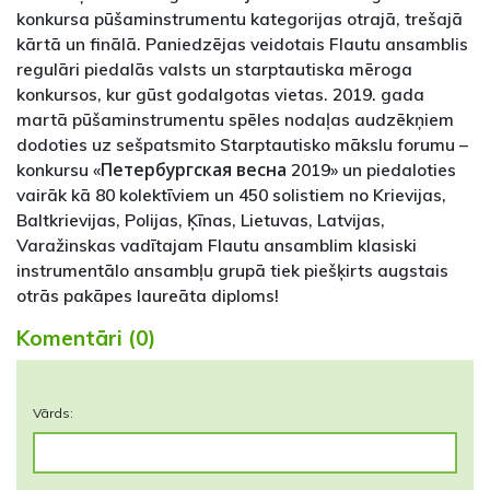
konkursa pūšaminstrumentu kategorijas otrajā, trešajā
kārtā un finālā. Paniedzējas veidotais Flautu ansamblis
regulāri piedalās valsts un starptautiska mēroga
konkursos, kur gūst godalgotas vietas. 2019. gada
martā pūšaminstrumentu spēles nodaļas audzēkņiem
dodoties uz sešpatsmito Starptautisko mākslu forumu –
konkursu «Петербургская весна 2019» un piedaloties
vairāk kā 80 kolektīviem un 450 solistiem no Krievijas,
Baltkrievijas, Polijas, Ķīnas, Lietuvas, Latvijas,
Varažinskas vadītajam Flautu ansamblim klasiski
instrumentālo ansambļu grupā tiek piešķirts augstais
otrās pakāpes laureāta diploms!
Komentāri (0)
Vārds: