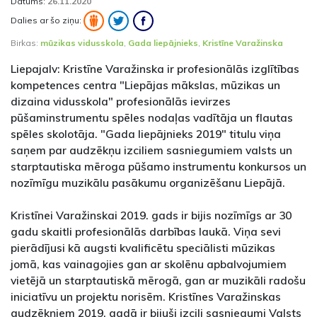
Datums:
26.11.2020
Dalies ar šo ziņu:
Birkas:
mūzikas vidusskola
,
Gada liepājnieks
,
Kristīne Varažinska
Liepajalv: Kristīne Varažinska ir profesionālās izglītības
kompetences centra "Liepājas mākslas, mūzikas un
dizaina vidusskola" profesionālās ievirzes
pūšaminstrumentu spēles nodaļas vadītāja un flautas
spēles skolotāja. "Gada liepājnieks 2019" titulu viņa
saņem par audzēkņu izciliem sasniegumiem valsts un
starptautiska mēroga pūšamo instrumentu konkursos un
nozīmīgu muzikālu pasākumu organizēšanu Liepājā.
Kristīnei Varažinskai 2019. gads ir bijis nozīmīgs ar 30
gadu skaitli profesionālās darbības laukā. Viņa sevi
pierādījusi kā augsti kvalificētu speciālisti mūzikas
jomā, kas vainagojies gan ar skolēnu apbalvojumiem
vietējā un starptautiskā mērogā, gan ar muzikāli radošu
iniciatīvu un projektu norisēm. Kristīnes Varažinskas
audzēkņiem 2019. gadā ir bijuši izcili sasniegumi Valsts