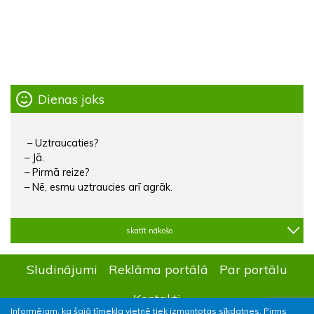
Dienas joks
– Uztraucaties?
– Jā.
– Pirmā reize?
– Nē, esmu uztraucies arī agrāk.
skatīt nākošo
Sludinājumi
Reklāma portālā
Par portālu
Kontakti
Informējam, ka šajā tīmekļa vietnē tiek izmantotas sīkdatnes. Pirms