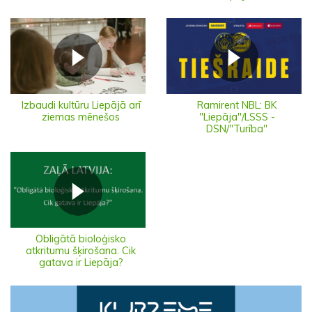
Izbaudi kultūru Liepājā arī
Ramirent NBL: BK
ziemas mēnešos
"Liepāja"/LSSS -
DSN/"Turība"
Obligātā bioloģisko
atkritumu šķirošana. Cik
gatava ir Liepāja?