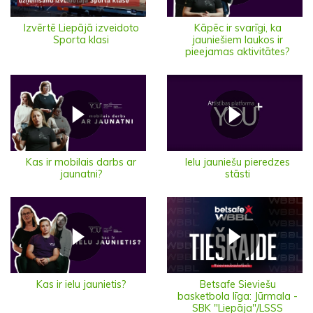
Izvērtē Liepājā izveidoto
Kāpēc ir svarīgi, ka
Sporta klasi
jauniešiem laukos ir
pieejamas aktivitātes?
Ielu jauniešu pieredzes
Kas ir mobilais darbs ar
stāsti
jaunatni?
Kas ir ielu jaunietis?
Betsafe Sieviešu
basketbola līga: Jūrmala -
SBK "Liepāja"/LSSS