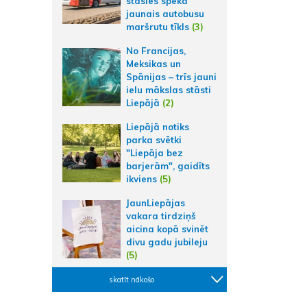
stāsies spēkā
jaunais autobusu
maršrutu tīkls
(3)
No Francijas,
Meksikas un
Spānijas – trīs jauni
ielu mākslas stāsti
Liepājā
(2)
Liepājā notiks
parka svētki
"Liepāja bez
barjerām", gaidīts
ikviens
(5)
JaunLiepājas
vakara tirdziņš
aicina kopā svinēt
divu gadu jubileju
(5)
skatīt nākošo