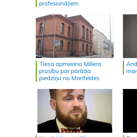
profesionāļiem
Tiesa apmierina Millera
And
prasību par parāda
mani
piedziņu no Manfeldes