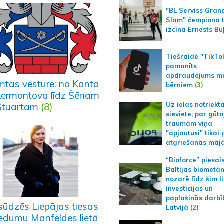
"BL Serviss Gran
Slam" čempiona t
izcīna Ernests Bu
Tiešraidē "TikTo
pamanīts
apdraudējums m
mtas vēsture: no Kanta
bērniem
(3)
Ļermontova līdz Šēnam
Uz ielas notriekt
Štuartam
(8)
sieviete; par gūt
traumām viņa
"apjautusi" tikai 
atgriešanās māj
“Bioforce” piesai
Baltijas biometā
nozarē līdz šim l
investīcijas un
paplašinās darbī
sūdzēs Liepājas tiesas
Latvijā
(2)
iedumu Manfeldes lietā