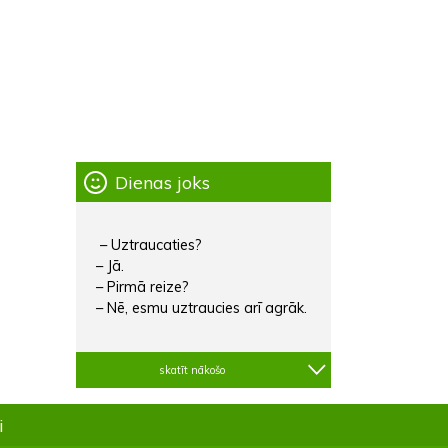
Dienas joks
– Uztraucaties?
– Jā.
– Pirmā reize?
– Nē, esmu uztraucies arī agrāk.
skatīt nākošo
i