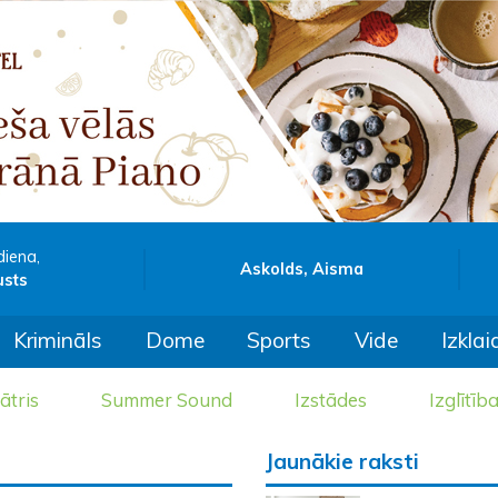
diena,
Askolds, Aisma
usts
Krimināls
Dome
Sports
Vide
Izklai
ātris
Summer Sound
Izstādes
Izglītīb
Jaunākie raksti