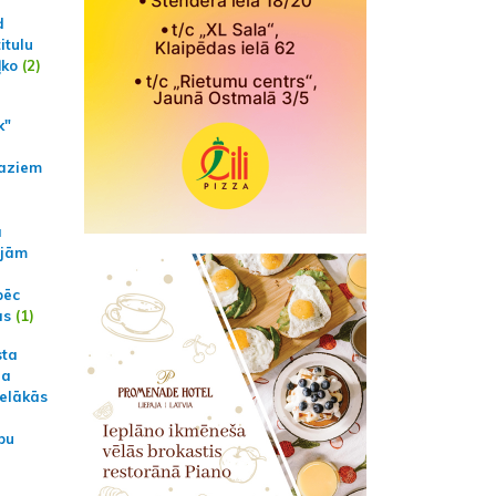
d
itulu
ļko
(2)
k"
aziem
a
ajām
pēc
ās
(1)
sta
na
ielākās
bu