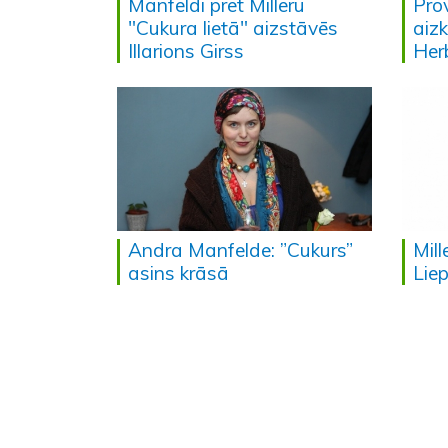
Manfeldi pret Milleru
Pro
"Cukura lietā" aizstāvēs
aiz
Illarions Girss
Her
Andra Manfelde: ”Cukurs”
Mill
asins krāsā
Liep