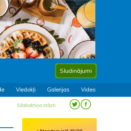
Sludinājumi
de
Viedokļi
Galerijas
Video
a
Silakaktiņa stāsti