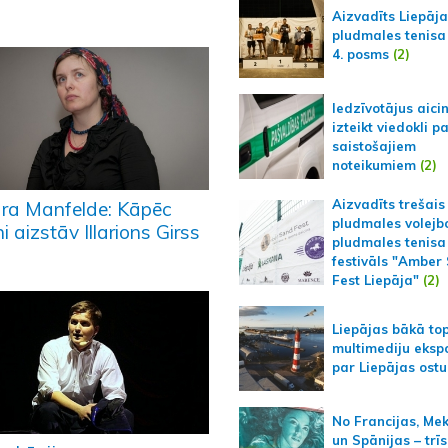
Aizvadīts Liepāj
pludmales tenisa
4. posms
(2)
Iedzīvotājus aici
izteikt viedokli p
saistošajiem
noteikumiem
(2)
Aizvadīts trešais
ra Manfelde: Kāpēc
pludmales volejb
 aizstāv Illarions Girss
pludmales tenisa
festivāls "Amber
Fest Liepāja"
(2)
Liepājas bākā to
multimediju ekspo
par Liepājas ostu
No Francijas, Me
un Spānijas – trīs