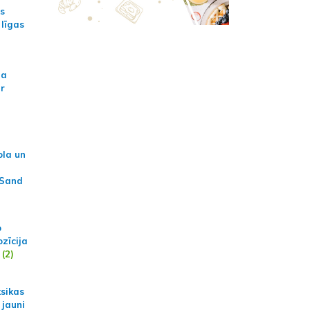
as
 līgas
na
ar
ola un
 Sand
p
zīcija
(2)
ksikas
 jauni