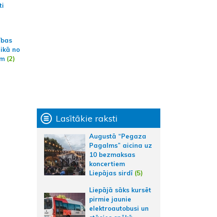
ti
ības
aikā no
am
(2)
Lasītākie raksti
Augustā “Pegaza
Pagalms” aicina uz
10 bezmaksas
koncertiem
Liepājas sirdī
(5)
Liepājā sāks kursēt
pirmie jaunie
elektroautobusi un