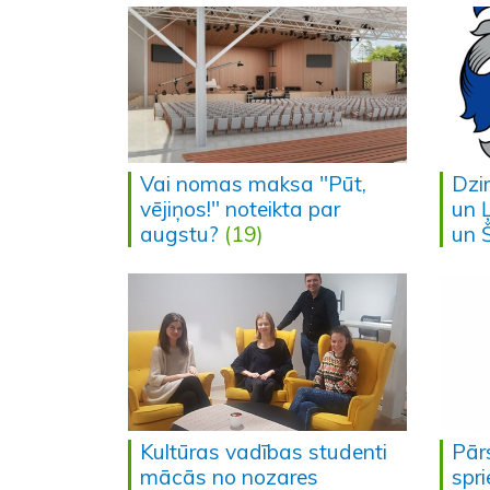
Vai nomas maksa "Pūt,
Dzi
vējiņos!" noteikta par
un 
augstu?
(19)
un 
Kultūras vadības studenti
Pār
mācās no nozares
spr