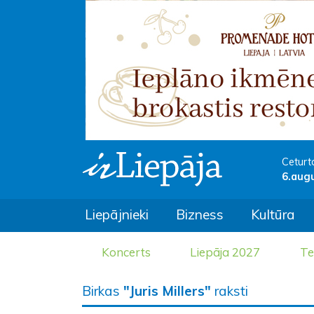
Ceturt
6.aug
Liepājnieki
Bizness
Kultūra
Koncerts
Liepāja 2027
Te
Birkas
"Juris Millers"
raksti