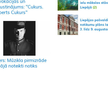
vokācijas un
ielu mākslas stās
kustinājums: "Cukurs.
Liepājā
(2)
berts Cukurs"
Liepājas pašvald
notikumu plāns l
3. līdz 9. august
ers: Mūzikla pirmizrāde
ājā noteikti notiks