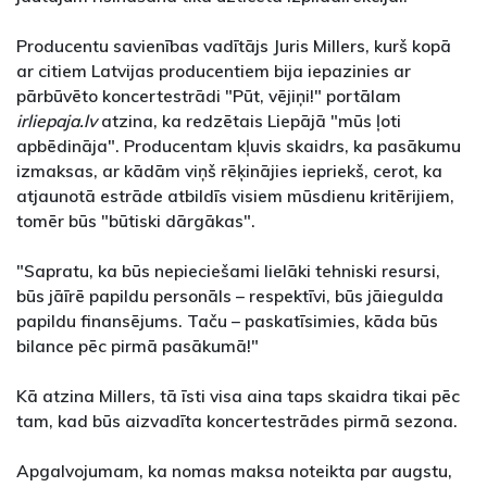
Producentu savienības vadītājs Juris Millers, kurš kopā
ar citiem Latvijas producentiem bija iepazinies ar
pārbūvēto koncertestrādi "Pūt, vējiņi!" portālam
irliepaja.lv
atzina, ka redzētais Liepājā "mūs ļoti
apbēdināja". Producentam kļuvis skaidrs, ka pasākumu
izmaksas, ar kādām viņš rēķinājies iepriekš, cerot, ka
atjaunotā estrāde atbildīs visiem mūsdienu kritērijiem,
tomēr būs "būtiski dārgākas".
"Sapratu, ka būs nepieciešami lielāki tehniski resursi,
būs jāīrē papildu personāls – respektīvi, būs jāiegulda
papildu finansējums. Taču – paskatīsimies, kāda būs
bilance pēc pirmā pasākumā!"
Kā atzina Millers, tā īsti visa aina taps skaidra tikai pēc
tam, kad būs aizvadīta koncertestrādes pirmā sezona.
Apgalvojumam, ka nomas maksa noteikta par augstu,