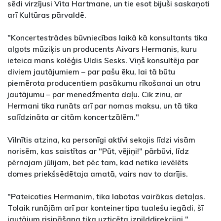
sēdi virzījusi Vita Hartmane, un tie esot bijuši saskaņoti
arī Kultūras pārvaldē.
"Koncertestrādes būvniecības laikā kā konsultants tika
algots mūziķis un producents Aivars Hermanis, kuru
ieteica mans kolēģis Uldis Sesks. Viņš konsultēja par
diviem jautājumiem – par pašu ēku, lai tā būtu
piemērota producentiem pasākumu rīkošanai un otru
jautājumu – par menedžmenta daļu. Cik zinu, ar
Hermani tika runāts arī par nomas maksu, un tā tika
salīdzināta ar citām koncertzālēm."
Vilnītis atzina, ka personīgi aktīvi sekojis līdzi visām
norisēm, kas saistītas ar "Pūt, vējiņi!" pārbūvi, līdz
pērnajam jūlijam, bet pēc tam, kad netika ievēlēts
domes priekšsēdētaja amatā, vairs nav to darījis.
"Pateicoties Hermanim, tika labotas vairākas detaļas.
Tolaik runājām arī par konteinertipa tualešu iegādi, šī
jautājum risināšana tika uzticēta izpilddirekcijai."