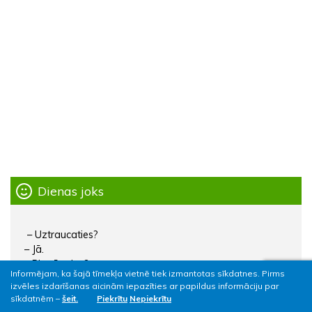
Dienas joks
– Uztraucaties?
– Jā.
– Pirmā reize?
Informējam, ka šajā tīmekļa vietnē tiek izmantotas sīkdatnes. Pirms
– Nē, esmu uztraucies arī agrāk.
izvēles izdarīšanas aicinām iepazīties ar papildus informāciju par
sīkdatnēm –
šeit.
Piekrītu
Nepiekrītu