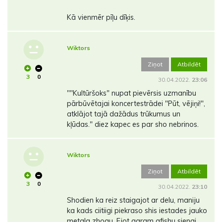
Kā vienmēr pīļu dīķis.
Wiktors
Ziņot
Atbildēt
3
0
30.04.2022.
23:06
""Kultūršoks" nupat pievērsis uzmanību
pārbūvētajai koncertestrādei "Pūt, vējiņi!",
atklājot tajā dažādus trūkumus un
kļūdas." diez kapec es par sho nebrinos.
Wiktors
Ziņot
Atbildēt
3
0
30.04.2022.
23:10
Shodien ka reiz staigajot ar delu, maniju
ka kads ciitiigi piekraso shis iestades jauko
metala zhogu. Ejot garam afishu sienai,