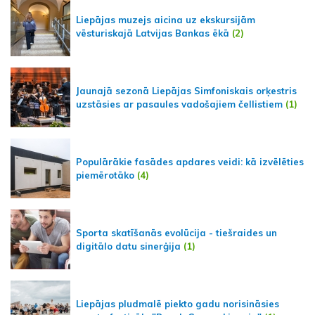
Liepājas muzejs aicina uz ekskursijām
vēsturiskajā Latvijas Bankas ēkā
(2)
Jaunajā sezonā Liepājas Simfoniskais orķestris
uzstāsies ar pasaules vadošajiem čellistiem
(1)
Populārākie fasādes apdares veidi: kā izvēlēties
piemērotāko
(4)
Sporta skatīšanās evolūcija - tiešraides un
digitālo datu sinerģija
(1)
Liepājas pludmalē piekto gadu norisināsies