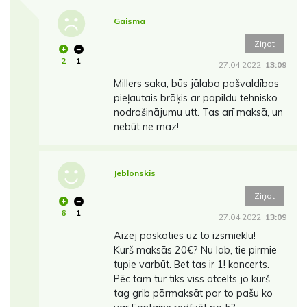
Gaisma
Ziņot
2
1
27.04.2022.
13:09
Millers saka, būs jālabo pašvaldības
pieļautais brāķis ar papildu tehnisko
nodrošinājumu utt. Tas arī maksā, un
nebūt ne maz!
Jeblonskis
Ziņot
6
1
27.04.2022.
13:09
Aizej paskaties uz to izsmieklu!
Kurš maksās 20€? Nu lab, tie pirmie
tupie varbūt. Bet tas ir 1! koncerts.
Pēc tam tur tiks viss atcelts jo kurš
tag grib pārmaksāt par to pašu ko