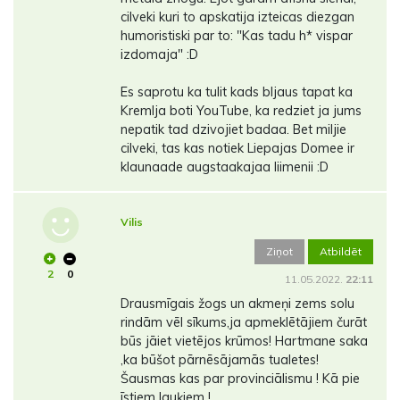
cilveki kuri to apskatija izteicas diezgan
humoristiski par to: "Kas tadu h* vispar
izdomaja" :D
Es saprotu ka tulit kads bljaus tapat ka
Kremlja boti YouTube, ka redziet ja jums
nepatik tad dzivojiet badaa. Bet miljie
cilveki, tas kas notiek Liepajas Domee ir
klaunaade augstaakajaa liimenii :D
Vilis
Ziņot
Atbildēt
2
0
11.05.2022.
22:11
Drausmīgais žogs un akmeņi zems solu
rindām vēl sīkums,ja apmeklētājiem čurāt
būs jāiet vietējos krūmos! Hartmane saka
,ka būšot pārnēsājamās tualetes!
Šausmas kas par provinciālismu ! Kā pie
īstiem lauķiem !