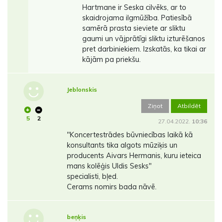
Hartmane ir Seska cilvēks, ar to
skaidrojama ilgmūžība. Patiesībā
samērā prasta sieviete ar sliktu
gaumi un vājprātīgi sliktu izturēšanos
pret darbiniekiem. Izskatās, ka tikai ar
kājām pa priekšu.
Jeblonskis
Ziņot
Atbildēt
5
2
27.04.2022.
10:36
"Koncertestrādes būvniecības laikā kā
konsultants tika algots mūziķis un
producents Aivars Hermanis, kuru ieteica
mans kolēģis Uldis Sesks"
specialisti, bļed.
Cerams nomirs bada nāvē.
beņķis