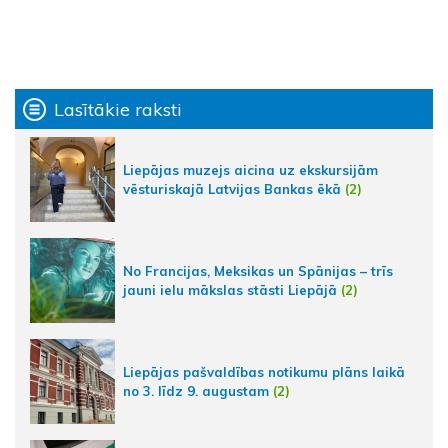
Lasītākie raksti
Liepājas muzejs aicina uz ekskursijām
vēsturiskajā Latvijas Bankas ēkā
(2)
No Francijas, Meksikas un Spānijas – trīs
jauni ielu mākslas stāsti Liepājā
(2)
Liepājas pašvaldības notikumu plāns laikā
no 3. līdz 9. augustam
(2)