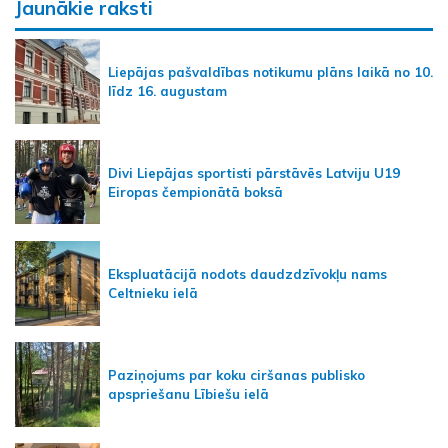
Jaunākie raksti
Liepājas pašvaldības notikumu plāns laikā no 10.
līdz 16. augustam
Divi Liepājas sportisti pārstāvēs Latviju U19
Eiropas čempionātā boksā
Ekspluatācijā nodots daudzdzīvokļu nams
Celtnieku ielā
Paziņojums par koku ciršanas publisko
apspriešanu Lībiešu ielā