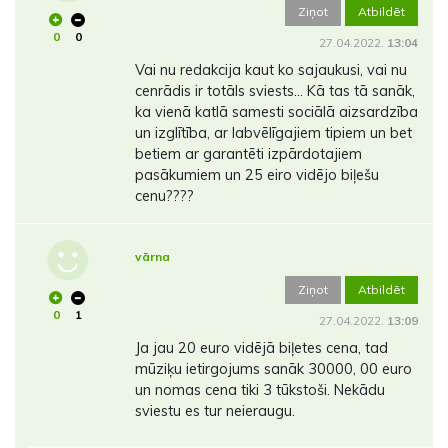
Ziņot
Atbildēt
0
0
27.04.2022.
13:04
Vai nu redakcija kaut ko sajaukusi, vai nu
cenrādis ir totāls sviests... Kā tas tā sanāk,
ka vienā katlā samesti sociālā aizsardzība
un izglītība, ar labvēlīgajiem tipiem un bet
betiem ar garantēti izpārdotajiem
pasākumiem un 25 eiro vidējo biļešu
cenu????
vārna
Ziņot
Atbildēt
0
1
27.04.2022.
13:09
Ja jau 20 euro vidējā biļetes cena, tad
mūziķu ietirgojums sanāk 30000, 00 euro
un nomas cena tiki 3 tūkstoši. Nekādu
sviestu es tur neieraugu.