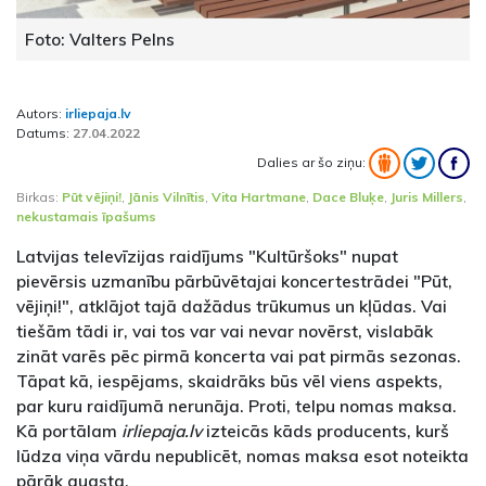
Foto: Valters Pelns
Autors:
irliepaja.lv
Datums:
27.04.2022
Dalies ar šo ziņu:
Birkas:
Pūt vējiņi!
,
Jānis Vilnītis
,
Vita Hartmane
,
Dace Bluķe
,
Juris Millers
,
nekustamais īpašums
Latvijas televīzijas raidījums "Kultūršoks" nupat
pievērsis uzmanību pārbūvētajai koncertestrādei "Pūt,
vējiņi!", atklājot tajā dažādus trūkumus un kļūdas. Vai
tiešām tādi ir, vai tos var vai nevar novērst, vislabāk
zināt varēs pēc pirmā koncerta vai pat pirmās sezonas.
Tāpat kā, iespējams, skaidrāks būs vēl viens aspekts,
par kuru raidījumā nerunāja. Proti, telpu nomas maksa.
Kā portālam
irliepaja.lv
izteicās kāds producents, kurš
lūdza viņa vārdu nepublicēt, nomas maksa esot noteikta
pārāk augsta.