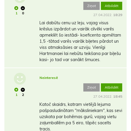
Ziņot
Atbildēt
1
0
27.04.2022.
18:29
Lai dabūtu cenu uz leju, vajag visus
krēslus izpārdot un vairāk cilvēki varēs
apmeklēt šo iestādi- koeficenta apmētam
1,5 -tātad varēs vairāk biļetes pārdot un
viss atmaksāsies ar uzviju. Vienīgi
Hartmanaei lai nebūtu teikšana par biļešu
kasi- jo tad var sanākt šmuces.
Neinteresē
Ziņot
Atbildēt
1
2
27.04.2022.
18:45
Katoč skaidrs, katram vietējā lejuma
pašpasludinātam "māksliniekam", kas sevi
uzskata par bohēmas gurū, vajag vietu
zaļumballēm pa 5 eiro, tāpēc sacelts
tracis.