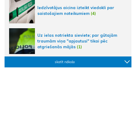
Iedzīvotājus aicina izteikt viedokli par
saistošajiem noteikumiem
(4)
Uz ielas notriekta sieviete; par gūtajām
traumām viņa "apjautusi" tikai pēc
atgriešanās mājās
(1)
skatīt nākošo