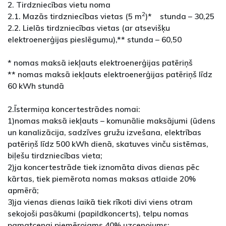
2. Tirdzniecības vietu noma
2
2.1. Mazās tirdzniecības vietas (5 m
)* stunda – 30,25
2.2. Lielās tirdzniecības vietas (ar atsevišķu
elektroenerģijas pieslēgumu),** stunda – 60,50
* nomas maksā iekļauts elektroenerģijas patēriņš
** nomas maksā iekļauts elektroenerģijas patēriņš līdz
60 kWh stundā
2.Īstermiņa koncertestrādes nomai:
1)nomas maksā iekļauts – komunālie maksājumi (ūdens
un kanalizācija, sadzīves gružu izvešana, elektrības
patēriņš līdz 500 kWh dienā, skatuves vinču sistēmas,
biļešu tirdzniecības vieta;
2)ja koncertestrāde tiek iznomāta divas dienas pēc
kārtas, tiek piemērota nomas maksas atlaide 20%
apmērā;
3)ja vienas dienas laikā tiek rīkoti divi viens otram
sekojoši pasākumi (papildkoncerts), telpu nomas
pamatcenai piemērojams 40% uzcenojums;