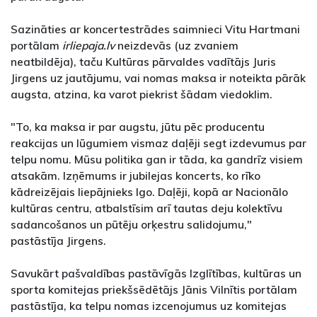
Sazināties ar koncertestrādes saimnieci Vitu Hartmani
portālam
irliepaja.lv
neizdevās (uz zvaniem
neatbildēja), taču Kultūras pārvaldes vadītājs Juris
Jirgens uz jautājumu, vai nomas maksa ir noteikta pārāk
augsta, atzina, ka varot piekrist šādam viedoklim.
"To, ka maksa ir par augstu, jūtu pēc producentu
reakcijas un lūgumiem vismaz daļēji segt izdevumus par
telpu nomu. Mūsu politika gan ir tāda, ka gandrīz visiem
atsakām. Izņēmums ir jubilejas koncerts, ko rīko
kādreizējais liepājnieks Igo. Daļēji, kopā ar Nacionālo
kultūras centru, atbalstīsim arī tautas deju kolektīvu
sadancošanos un pūtēju orķestru salidojumu,"
pastāstīja Jirgens.
Savukārt pašvaldības pastāvīgās Izglītības, kultūras un
sporta komitejas priekšsēdētājs Jānis Vilnītis portālam
pastāstīja, ka telpu nomas izcenojumus uz komitejas