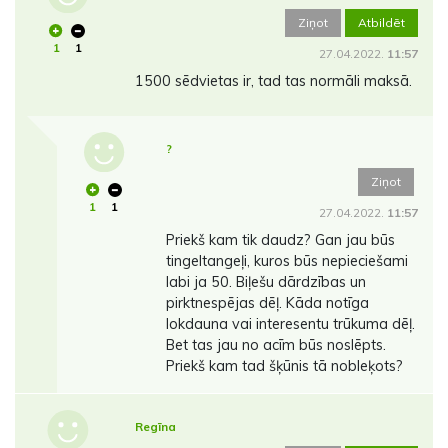
Ziņot
Atbildēt
1
1
27.04.2022.
11:57
1500 sēdvietas ir, tad tas normāli maksā.
?
Ziņot
1
1
27.04.2022.
11:57
Priekš kam tik daudz? Gan jau būs
tingeltangeļi, kuros būs nepieciešami
labi ja 50. Biļešu dārdzības un
pirktnespējas dēļ. Kāda notīga
lokdauna vai interesentu trūkuma dēļ.
Bet tas jau no acīm būs noslēpts.
Priekš kam tad šķūnis tā nobleķots?
Regīna