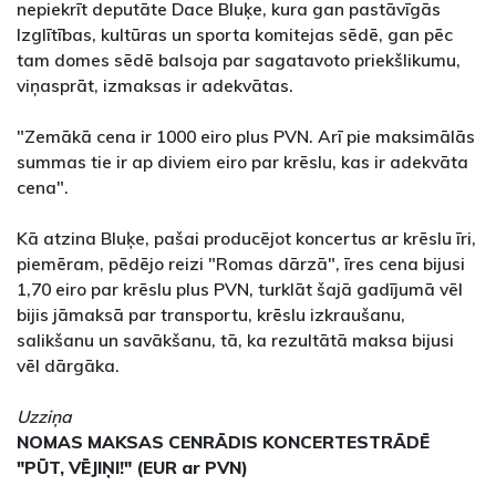
nepiekrīt deputāte Dace Bluķe, kura gan pastāvīgās
Izglītības, kultūras un sporta komitejas sēdē, gan pēc
tam domes sēdē balsoja par sagatavoto priekšlikumu,
viņasprāt, izmaksas ir adekvātas.
"Zemākā cena ir 1000 eiro plus PVN. Arī pie maksimālās
summas tie ir ap diviem eiro par krēslu, kas ir adekvāta
cena".
Kā atzina Bluķe, pašai producējot koncertus ar krēslu īri,
piemēram, pēdējo reizi "Romas dārzā", īres cena bijusi
1,70 eiro par krēslu plus PVN, turklāt šajā gadījumā vēl
bijis jāmaksā par transportu, krēslu izkraušanu,
salikšanu un savākšanu, tā, ka rezultātā maksa bijusi
vēl dārgāka.
Uzziņa
NOMAS MAKSAS CENRĀDIS KONCERTESTRĀDĒ
"PŪT, VĒJIŅI!" (EUR ar PVN)