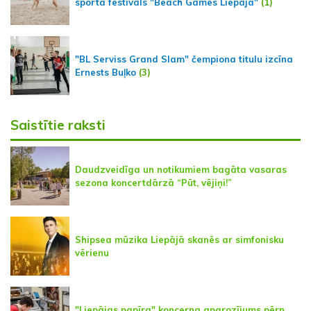
sporta festivāls "Beach Games Liepaja"
(1)
"BL Serviss Grand Slam" čempiona titulu izcīna
Ernests Buļko
(3)
Saistītie raksti
Daudzveidīga un notikumiem bagāta vasaras
sezona koncertdārzā “Pūt, vējiņi!”
Shipsea mūzika Liepājā skanēs ar simfonisku
vērienu
"Liepājas papīra" koncerna apgrozījums pērn