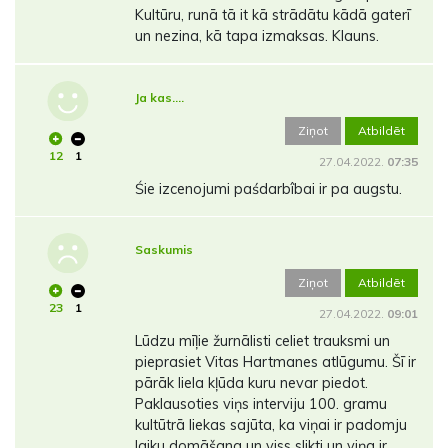
Kultūru, runā tā it kā strādātu kādā gaterī
un nezina, kā tapa izmaksas. Klauns.
Ja kas….
Ziņot
Atbildēt
12
1
27.04.2022.
07:35
Śie izcenojumi paśdarbîbai ir pa augstu.
Saskumis
Ziņot
Atbildēt
23
1
27.04.2022.
09:01
Lūdzu mīļie žurnālisti celiet trauksmi un
pieprasiet Vitas Hartmanes atlūgumu. Šī ir
pārāk liela kļūda kuru nevar piedot.
Paklausoties viņs interviju 100. gramu
kultūtrā liekas sajūta, ka viņai ir padomju
laiku domāšana un viss slikti un viņa ir