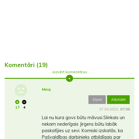
Komentāri (19)
aizvērt komentārus
Mauj
Ziņot
Atbildēt
17
4
27.04.2022.
07:08
Lai nu kura govs būtu māvusi.Slinkais un
nekam nederīgais Jirgens būtu labāk
paskatījies uz sevi. Komiski izskatās, ka
Pašvaldības darbinieks atbildīgais par