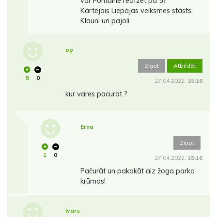
var Fontaine redfzēt pa 5?
Kārtējais Liepājas veiksmes stāsts.
Klauni un pajoli.
op
Ziņot
Atbildēt
5
0
27.04.2022.
18:16
kur vares pacurat ?
Erna
Ziņot
1
0
27.04.2022.
18:16
Pačurāt un pakakāt aiz žoga parka
krūmos!
Ivars