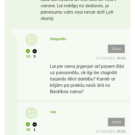
varone. Lai nokāpj no skatuves, jo
pienesumu vairs viņa nevar dot! Ļoti
skumji.
Stagnāts
Ziņot
10
3
27.04.2022.
09:01
Lai pie viena jirgenjuri arī paņem līdzi
uz pansionātu, cik ilgi šie stagnāti
turpinās tēlot darbību? Kamēr ar
kājām pa priekšu nesīs ārā no
Biedrības nama?
Vdr
Ziņot
25
1
27.04.2022.
09:01