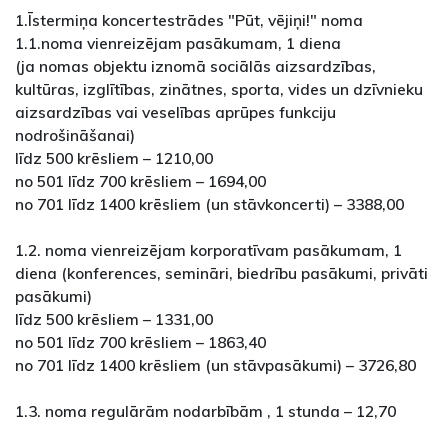
1.Īstermiņa koncertestrādes "Pūt, vējiņi!" noma
1.1.noma vienreizējam pasākumam, 1 diena
(ja nomas objektu iznomā sociālās aizsardzības,
kultūras, izglītības, zinātnes, sporta, vides un dzīvnieku
aizsardzības vai veselības aprūpes funkciju
nodrošināšanai)
līdz 500 krēsliem – 1210,00
no 501 līdz 700 krēsliem – 1694,00
no 701 līdz 1400 krēsliem (un stāvkoncerti) – 3388,00
1.2. noma vienreizējam korporatīvam pasākumam, 1
diena (konferences, semināri, biedrību pasākumi, privāti
pasākumi)
līdz 500 krēsliem – 1331,00
no 501 līdz 700 krēsliem – 1863,40
no 701 līdz 1400 krēsliem (un stāvpasākumi) – 3726,80
1.3. noma regulārām nodarbībām , 1 stunda – 12,70