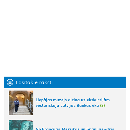
Lasītākie raksti
Liepājas muzejs aicina uz ekskursijām
vēsturiskajā Latvijas Bankas ēkā
(2)
No Francijas, Meksikas un Spānijas – trīs