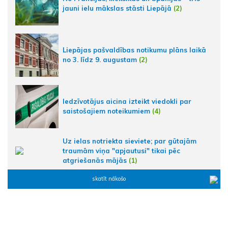
jauni ielu mākslas stāsti Liepājā
(2)
Liepājas pašvaldības notikumu plāns laikā
no 3. līdz 9. augustam
(2)
Iedzīvotājus aicina izteikt viedokli par
saistošajiem noteikumiem
(4)
Uz ielas notriekta sieviete; par gūtajām
traumām viņa "apjautusi" tikai pēc
atgriešanās mājās
(1)
skatīt nākošo