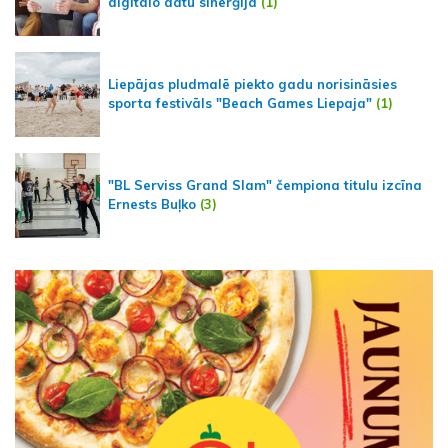
digitālo datu sinerģija
(1)
Liepājas pludmalē piekto gadu norisināsies
sporta festivāls "Beach Games Liepaja"
(1)
"BL Serviss Grand Slam" čempiona titulu izcīna
Ernests Buļko
(3)