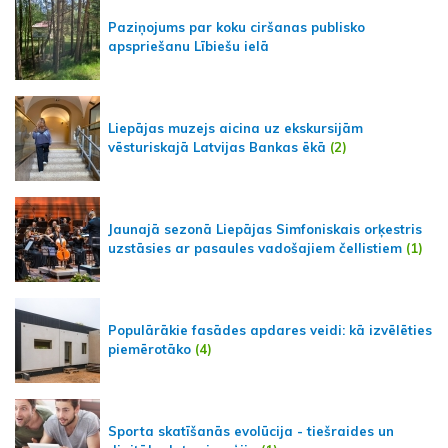
Paziņojums par koku ciršanas publisko
apspriešanu Lībiešu ielā
Liepājas muzejs aicina uz ekskursijām
vēsturiskajā Latvijas Bankas ēkā
(2)
Jaunajā sezonā Liepājas Simfoniskais orķestris
uzstāsies ar pasaules vadošajiem čellistiem
(1)
Populārākie fasādes apdares veidi: kā izvēlēties
piemērotāko
(4)
Sporta skatīšanās evolūcija - tiešraides un