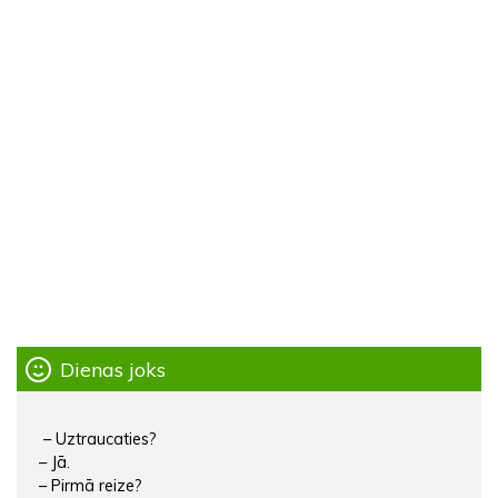
Dienas joks
– Uztraucaties?
– Jā.
– Pirmā reize?