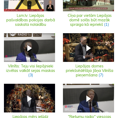
Lsm.lv: Liepājas
Cīņa par vietām Liepājas
pašvaldības policijas darbā
domē solās būt mazāk
saskata nolaidību
spraiga kā iepriekš
(1)
Vilnītis: Teju visi liepājnieki
Liepājas domes
izvēlas valkāt sejas maskas
priekšsēdētāja Jāņa Vilnīša
(3)
pieņemšana
(7)
Liepājas mērs ielūdz
"Rietumu radio" viesojas