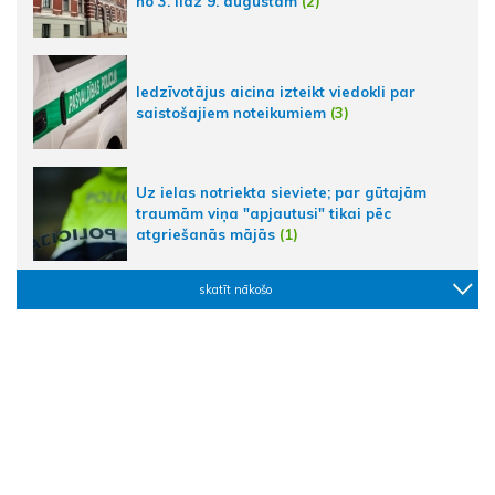
no 3. līdz 9. augustam
(2)
Iedzīvotājus aicina izteikt viedokli par
saistošajiem noteikumiem
(3)
Uz ielas notriekta sieviete; par gūtajām
traumām viņa "apjautusi" tikai pēc
atgriešanās mājās
(1)
skatīt nākošo