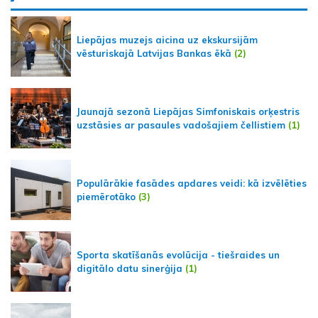
Liepājas muzejs aicina uz ekskursijām
vēsturiskajā Latvijas Bankas ēkā
(2)
Jaunajā sezonā Liepājas Simfoniskais orķestris
uzstāsies ar pasaules vadošajiem čellistiem
(1)
Populārākie fasādes apdares veidi: kā izvēlēties
piemērotāko
(3)
Sporta skatīšanās evolūcija - tiešraides un
digitālo datu sinerģija
(1)