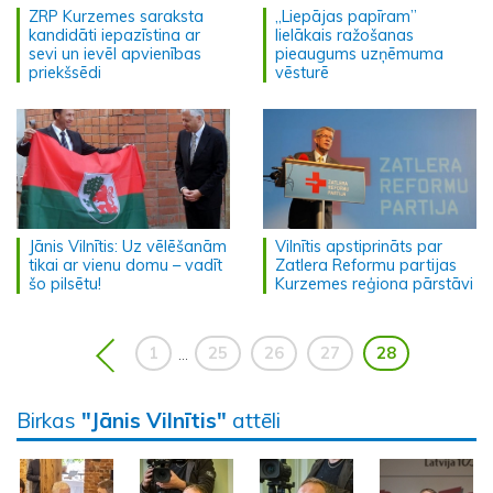
ZRP Kurzemes saraksta
„Liepājas papīram”
kandidāti iepazīstina ar
lielākais ražošanas
sevi un ievēl apvienības
pieaugums uzņēmuma
priekšsēdi
vēsturē
Jānis Vilnītis: Uz vēlēšanām
Vilnītis apstiprināts par
tikai ar vienu domu – vadīt
Zatlera Reformu partijas
šo pilsētu!
Kurzemes reģiona pārstāvi
1
25
26
27
28
...
Birkas
"Jānis Vilnītis"
attēli