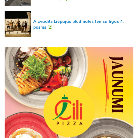
Aizvadīts Liepājas pludmales tenisa līgas 4.
posms
(2)