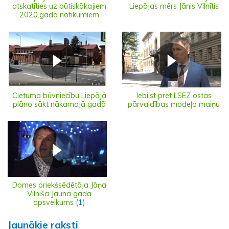
atskatīties uz būtiskākajiem
Liepājas mērs Jānis Vilnītis
2020.gada notikumiem
Cietuma būvniecību Liepājā
Iebilst pret LSEZ ostas
plāno sākt nākamajā gadā
pārvaldības modeļa maiņu
Domes priekšsēdētāja Jāņa
Vilnīša Jaunā gada
apsveikums
(1)
Jaunākie raksti