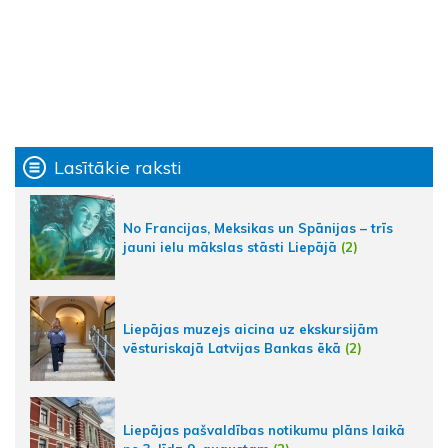
Lasītākie raksti
No Francijas, Meksikas un Spānijas – trīs
jauni ielu mākslas stāsti Liepājā
(2)
Liepājas muzejs aicina uz ekskursijām
vēsturiskajā Latvijas Bankas ēkā
(2)
Liepājas pašvaldības notikumu plāns laikā