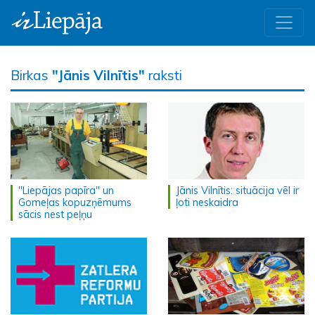
Birkas
"Jānis Vilnītis"
raksti
"Liepājas papīra" un
Jānis Vilnītis: situācija vēl ir
Gomeļas kopuzņēmums
ļoti neskaidra
sācis nest peļņu