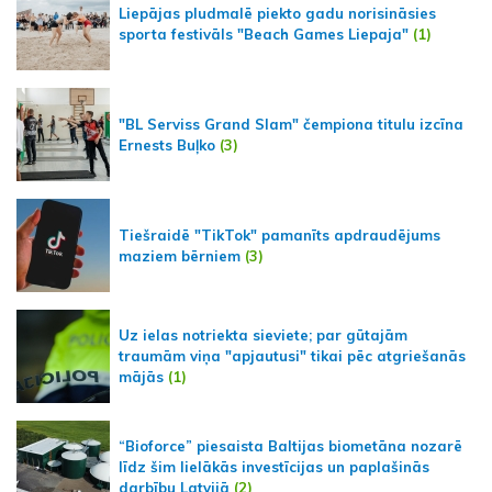
Liepājas pludmalē piekto gadu norisināsies
sporta festivāls "Beach Games Liepaja"
(1)
"BL Serviss Grand Slam" čempiona titulu izcīna
Ernests Buļko
(3)
Tiešraidē "TikTok" pamanīts apdraudējums
maziem bērniem
(3)
Uz ielas notriekta sieviete; par gūtajām
traumām viņa "apjautusi" tikai pēc atgriešanās
mājās
(1)
“Bioforce” piesaista Baltijas biometāna nozarē
līdz šim lielākās investīcijas un paplašinās
darbību Latvijā
(2)