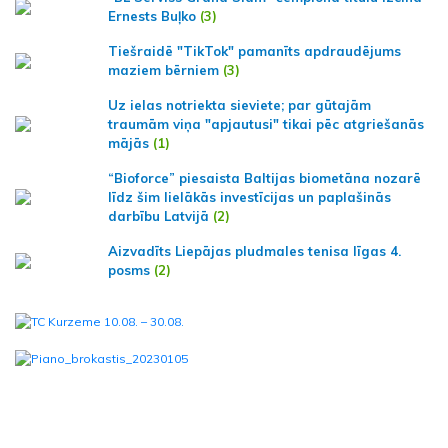
Ernests Buļko
(3)
Tiešraidē "TikTok" pamanīts apdraudējums
maziem bērniem
(3)
Uz ielas notriekta sieviete; par gūtajām
traumām viņa "apjautusi" tikai pēc atgriešanās
mājās
(1)
“Bioforce” piesaista Baltijas biometāna nozarē
līdz šim lielākās investīcijas un paplašinās
darbību Latvijā
(2)
Aizvadīts Liepājas pludmales tenisa līgas 4.
posms
(2)