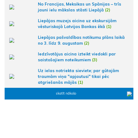
No Francijas, Meksikas un Spānijas – trīs
jauni ielu mākslas stāsti Liepājā
(2)
Liepājas muzejs aicina uz ekskursijām
vēsturiskajā Latvijas Bankas ēkā
(1)
Liepājas pašvaldības notikumu plāns laikā
no 3. līdz 9. augustam
(2)
Iedzīvotājus aicina izteikt viedokli par
saistošajiem noteikumiem
(3)
Uz ielas notriekta sieviete; par gūtajām
traumām viņa "apjautusi" tikai pēc
atgriešanās mājās
(1)
skatīt nākošo