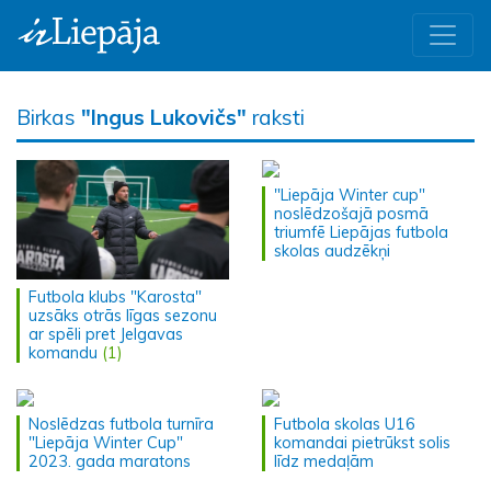
Birkas
"Ingus Lukovičs"
raksti
"Liepāja Winter cup"
noslēdzošajā posmā
triumfē Liepājas futbola
skolas audzēkņi
Futbola klubs "Karosta"
uzsāks otrās līgas sezonu
ar spēli pret Jelgavas
komandu
(1)
Noslēdzas futbola turnīra
Futbola skolas U16
"Liepāja Winter Cup"
komandai pietrūkst solis
2023. gada maratons
līdz medaļām