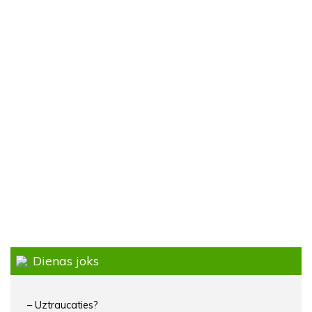
Dienas joks
– Uztraucaties?