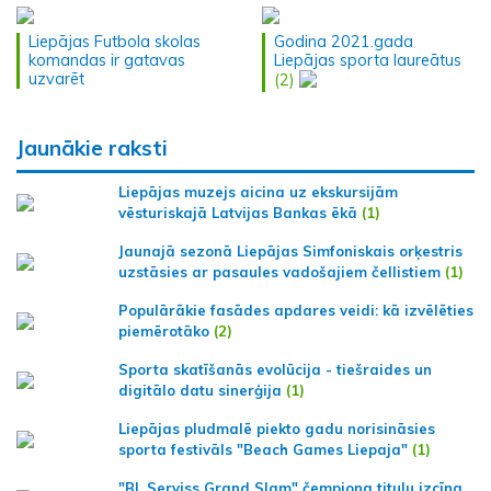
Liepājas Futbola skolas
Godina 2021.gada
komandas ir gatavas
Liepājas sporta laureātus
uzvarēt
(2)
Jaunākie raksti
Liepājas muzejs aicina uz ekskursijām
vēsturiskajā Latvijas Bankas ēkā
(1)
Jaunajā sezonā Liepājas Simfoniskais orķestris
uzstāsies ar pasaules vadošajiem čellistiem
(1)
Populārākie fasādes apdares veidi: kā izvēlēties
piemērotāko
(2)
Sporta skatīšanās evolūcija - tiešraides un
digitālo datu sinerģija
(1)
Liepājas pludmalē piekto gadu norisināsies
sporta festivāls "Beach Games Liepaja"
(1)
"BL Serviss Grand Slam" čempiona titulu izcīna