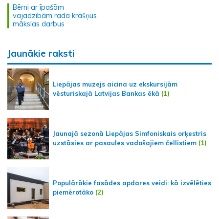
Bērni ar īpašām
vajadzībām rada krāšņus
mākslas darbus
Jaunākie raksti
Liepājas muzejs aicina uz ekskursijām
vēsturiskajā Latvijas Bankas ēkā
(1)
Jaunajā sezonā Liepājas Simfoniskais orķestris
uzstāsies ar pasaules vadošajiem čellistiem
(1)
Populārākie fasādes apdares veidi: kā izvēlēties
piemērotāko
(2)