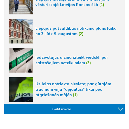
vēsturiskajā Latvijas Bankas ēkā
(1)
Liepājas pašvaldības notikumu plāns laikā
no 3. līdz 9. augustam
(2)
Iedzīvotājus aicina izteikt viedokli par
saistošajiem noteikumiem
(3)
Uz ielas notriekta sieviete; par gūtajām
traumām viņa "apjautusi" tikai pēc
atgriešanās mājās
(1)
skatīt nākošo