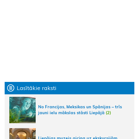
Lasītākie raksti
No Francijas, Meksikas un Spānijas – trīs
jauni ielu mākslas stāsti Liepājā
(2)
Liepājas muzejs aicina uz ekskursijām