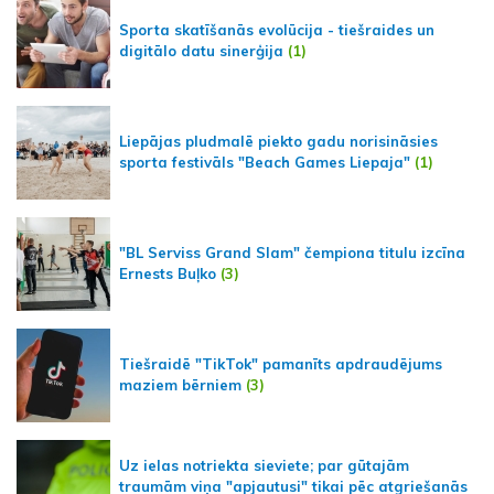
Sporta skatīšanās evolūcija - tiešraides un
digitālo datu sinerģija
(1)
Liepājas pludmalē piekto gadu norisināsies
sporta festivāls "Beach Games Liepaja"
(1)
"BL Serviss Grand Slam" čempiona titulu izcīna
Ernests Buļko
(3)
Tiešraidē "TikTok" pamanīts apdraudējums
maziem bērniem
(3)
Uz ielas notriekta sieviete; par gūtajām
traumām viņa "apjautusi" tikai pēc atgriešanās