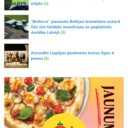
mājās
(1)
“Bioforce” piesaista Baltijas biometāna nozarē
līdz šim lielākās investīcijas un paplašinās
darbību Latvijā
(2)
Aizvadīts Liepājas pludmales tenisa līgas 4.
posms
(2)