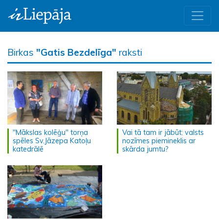
Birkas
"Gatis Bezdelīga"
raksti
"Mākslas kolēģu" torņa
Vai tā tam ir jābūt: valsts
spēles Sv.Jāzepa Katoļu
nozīmes piemineklis ar
katedrālē
skārda jumtu?