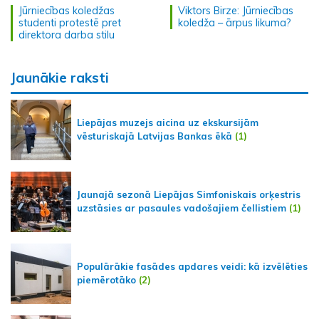
Jūrniecības koledžas
Viktors Birze: Jūrniecības
studenti protestē pret
koledža – ārpus likuma?
direktora darba stilu
Jaunākie raksti
Liepājas muzejs aicina uz ekskursijām
vēsturiskajā Latvijas Bankas ēkā
(1)
Jaunajā sezonā Liepājas Simfoniskais orķestris
uzstāsies ar pasaules vadošajiem čellistiem
(1)
Populārākie fasādes apdares veidi: kā izvēlēties
piemērotāko
(2)