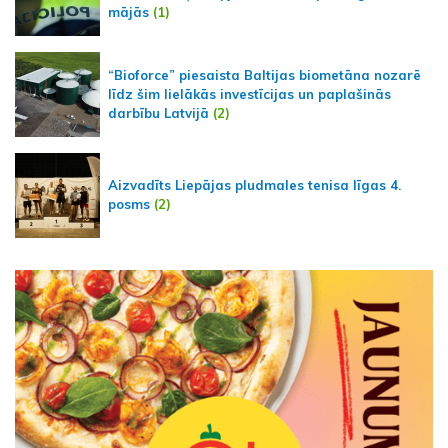
mājās
(1)
“Bioforce” piesaista Baltijas biometāna nozarē
līdz šim lielākās investīcijas un paplašinās
darbību Latvijā
(2)
Aizvadīts Liepājas pludmales tenisa līgas 4.
posms
(2)