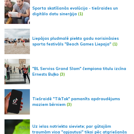
Sporta skatīšanās evolūcija - tiešraides un
digitālo datu sinerģija
(1)
Liepājas pludmalē piekto gadu norisināsies
sporta festivāls "Beach Games Liepaja"
(1)
"BL Serviss Grand Slam" čempiona titulu izcīna
Ernests Buļko
(3)
Tiešraidē "TikTok" pamanīts apdraudējums
maziem bērniem
(3)
Uz ielas notriekta sieviete; par gūtajām
traumām viņa "apjautusi" tikai pēc atgriešanās