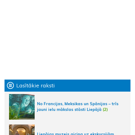
Lasītākie raksti
No Francijas, Meksikas un Spānijas – trīs
jauni ielu mākslas stāsti Liepājā
(2)
Liepājas muzejs aicina uz ekskursijām