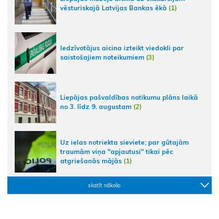
vēsturiskajā Latvijas Bankas ēkā
(1)
Iedzīvotājus aicina izteikt viedokli par
saistošajiem noteikumiem
(3)
Liepājas pašvaldības notikumu plāns laikā
no 3. līdz 9. augustam
(2)
Uz ielas notriekta sieviete; par gūtajām
traumām viņa "apjautusi" tikai pēc
atgriešanās mājās
(1)
skatīt nākošo