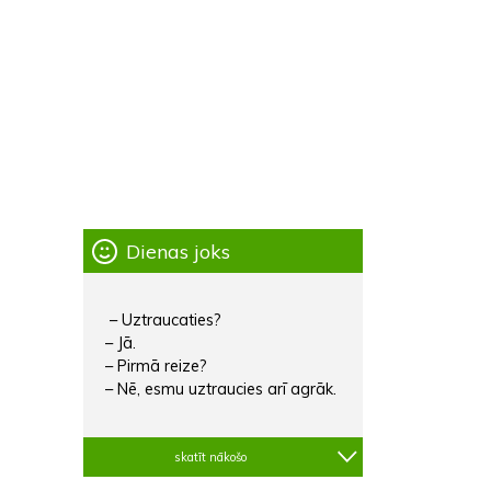
Dienas joks
– Uztraucaties?
– Jā.
– Pirmā reize?
– Nē, esmu uztraucies arī agrāk.
skatīt nākošo