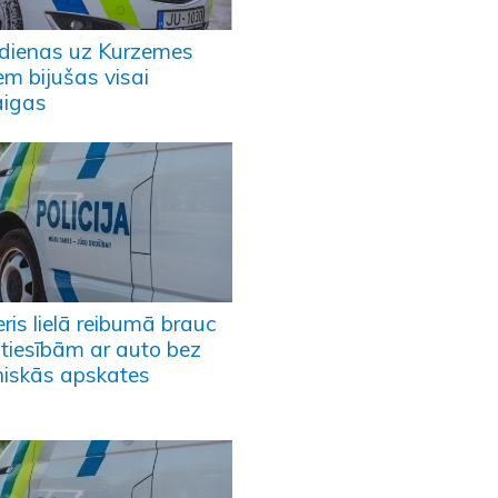
vdienas uz Kurzemes
em bijušas visai
aigas
ris lielā reibumā brauc
 tiesībām ar auto bez
niskās apskates