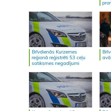
pro
Brīvdienās Kurzemes
Brī
reģionā reģistrēti 53 ceļu
avār
satiksmes negadījumi