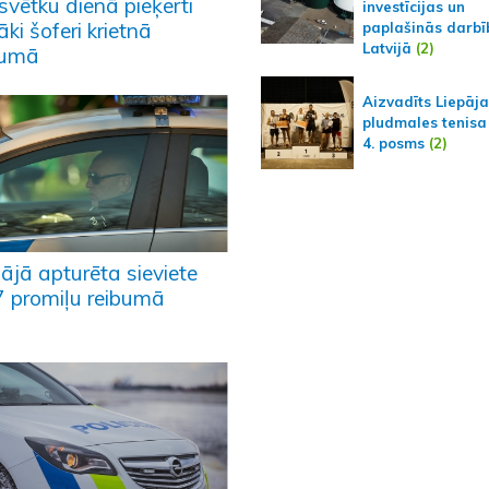
svētku dienā pieķerti
investīcijas un
āki šoferi krietnā
paplašinās darbī
Latvijā
(2)
bumā
Aizvadīts Liepāj
pludmales tenisa
4. posms
(2)
ājā apturēta sieviete
7 promiļu reibumā