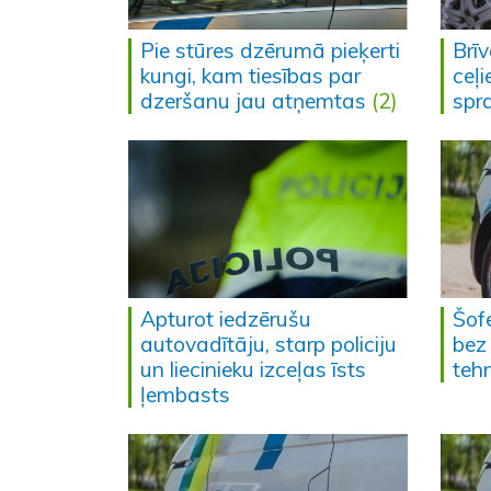
Pie stūres dzērumā pieķerti
Brī
kungi, kam tiesības par
ceļi
dzeršanu jau atņemtas
(2)
spr
Apturot iedzērušu
Šofe
autovadītāju, starp policiju
bez
un liecinieku izceļas īsts
teh
ļembasts