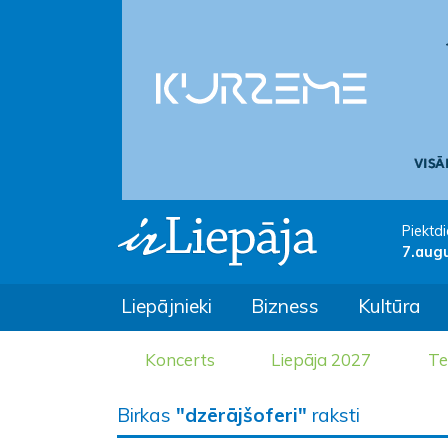
Piektdi
7.aug
Liepājnieki
Bizness
Kultūra
Koncerts
Liepāja 2027
Te
Birkas
"dzērājšoferi"
raksti