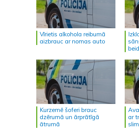
Vīrietis alkohola reibumā
Izk
aizbrauc ar nomas auto
sān
bei
Kurzemē šoferi brauc
Ava
dzērumā un ārprātīgā
ar 
ātrumā
sli