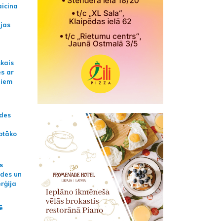
aicina
ijas
skais
es ar
jiem
ādes
otāko
s
ides un
erģija
ē