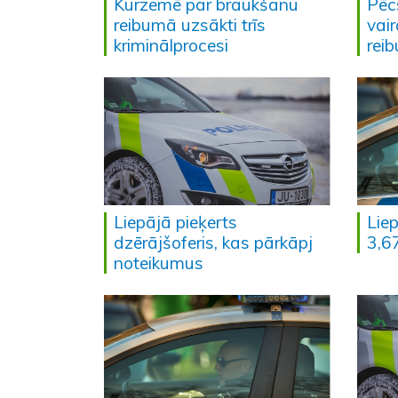
Kurzemē par braukšanu
Pēc
reibumā uzsākti trīs
vair
kriminālprocesi
rei
Liepājā pieķerts
Liep
dzērājšoferis, kas pārkāpj
3,6
noteikumus