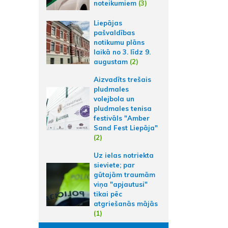
noteikumiem
(3)
Liepājas
pašvaldības
notikumu plāns
laikā no 3. līdz 9.
augustam
(2)
Aizvadīts trešais
pludmales
volejbola un
pludmales tenisa
festivāls "Amber
Sand Fest Liepāja"
(2)
Uz ielas notriekta
sieviete; par
gūtajām traumām
viņa "apjautusi"
tikai pēc
atgriešanās mājās
(1)