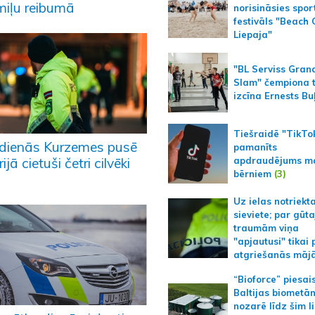
miļu reibumā
norisināsies spor
festivāls "Beach
Liepaja"
"BL Serviss Gran
Slam" čempiona t
izcīna Ernests Bu
Tiešraidē "TikTo
vdienās Kurzemes pusē
pamanīts
apdraudējums m
ijā cietuši četri cilvēki
bērniem
(3)
Uz ielas notriekt
sieviete; par gūt
traumām viņa
"apjautusi" tikai 
atgriešanās māj
“Bioforce” piesai
Baltijas biometā
nozarē līdz šim l