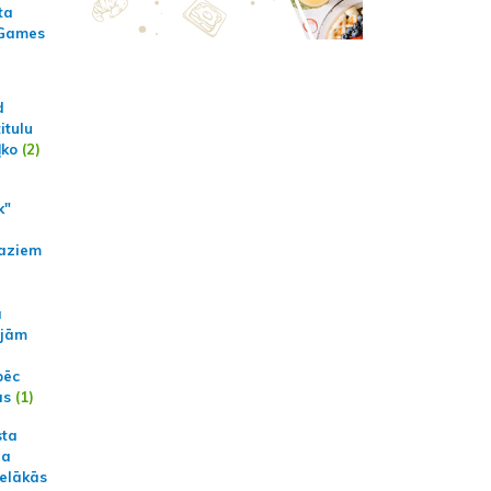
ta
 Games
d
itulu
ļko
(2)
k"
aziem
a
ajām
pēc
ās
(1)
sta
na
ielākās