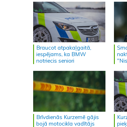
Braucot atpakaļgaitā,
Sma
iespējams, ka BMW
nakt
notriecis seniori
"Ni
Brīvdienās Kurzemē gājis
Kur
bojā motocikla vadītājs
pie