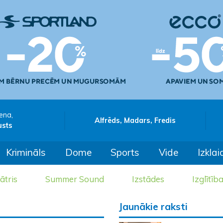
ena,
Alfrēds, Madars, Fredis
usts
Krimināls
Dome
Sports
Vide
Izklai
ātris
Summer Sound
Izstādes
Izglītīb
Jaunākie raksti