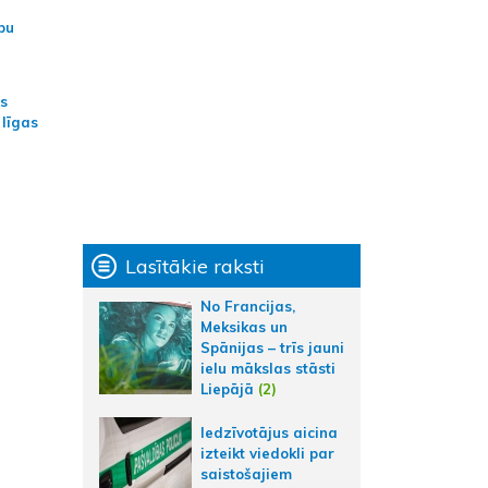
bu
as
 līgas
Lasītākie raksti
No Francijas,
Meksikas un
Spānijas – trīs jauni
ielu mākslas stāsti
Liepājā
(2)
Iedzīvotājus aicina
izteikt viedokli par
saistošajiem