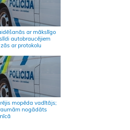
laidēšanās ar mākslīgo
slīdi autobraucējiem
dzās ar protokolu
rējis mopēda vadītājs;
traumām nogādāts
mnīcā