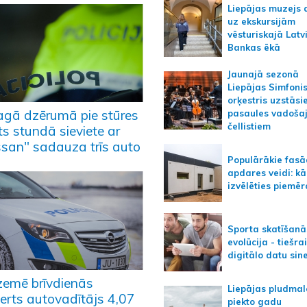
Liepājas muzejs 
uz ekskursijām
vēsturiskajā Latv
Bankas ēkā
Jaunajā sezonā
Liepājas Simfoni
orķestris uzstāsi
gā dzērumā pie stūres
pasaules vadoša
čellistiem
s stundā sieviete ar
ssan" sadauza trīs auto
Populārākie fas
apdares veidi: kā
izvēlēties piemēr
Sporta skatīšanā
evolūcija - tiešra
digitālo datu sin
zemē brīvdienās
Liepājas pludmal
ķerts autovadītājs 4,07
piekto gadu