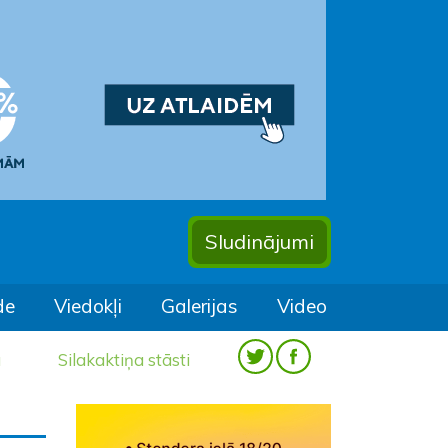
Sludinājumi
de
Viedokļi
Galerijas
Video
a
Silakaktiņa stāsti