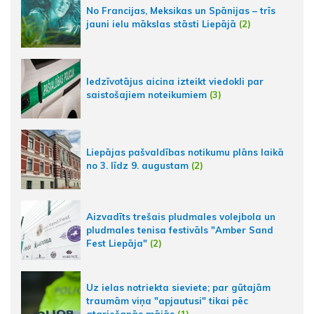
No Francijas, Meksikas un Spānijas – trīs
jauni ielu mākslas stāsti Liepājā
(2)
Iedzīvotājus aicina izteikt viedokli par
saistošajiem noteikumiem
(3)
Liepājas pašvaldības notikumu plāns laikā
no 3. līdz 9. augustam
(2)
Aizvadīts trešais pludmales volejbola un
pludmales tenisa festivāls "Amber Sand
Fest Liepāja"
(2)
Uz ielas notriekta sieviete; par gūtajām
traumām viņa "apjautusi" tikai pēc
atgriešanās mājās
(1)