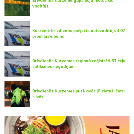
Brīvdienās Kurzemē gājis bojā motocikla
vadītājs
Kurzemē brīvdienās pieķerts autovadītājs 4,07
promiļu reibumā
Brīvdienās Kurzemes reģionā reģistrēti 53 ceļu
satiksmes negadījumi
Brīvdienās Kurzemes pusē avārijā cietuši četri
cilvēki