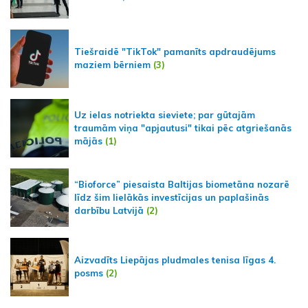
Tiešraidē "TikTok" pamanīts apdraudējums
maziem bērniem
(3)
Uz ielas notriekta sieviete; par gūtajām
traumām viņa "apjautusi" tikai pēc atgriešanās
mājās
(1)
“Bioforce” piesaista Baltijas biometāna nozarē
līdz šim lielākās investīcijas un paplašinās
darbību Latvijā
(2)
Aizvadīts Liepājas pludmales tenisa līgas 4.
posms
(2)