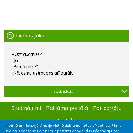
Dienas joks
– Uztraucaties?
– Jā.
– Pirmā reize?
– Nē, esmu uztraucies arī agrāk.
skatīt nākošo
Sludinājumi
Reklāma portālā
Par portālu
Kontakti
Informējam, ka šajā tīmekļa vietnē tiek izmantotas sīkdatnes. Pirms
izvēles izdarīšanas aicinām iepazīties ar papildus informāciju par