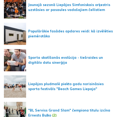
Jaunajā sezonā Liepājas Simfoniskais orķestris
uzstāsies ar pasaules vadošajiem čellistiem
Populārākie fasādes apdares veidi: kā izvēlēties
piemērotāko
Sporta skatīšanās evolūcija - tiešraides un
digitālo datu sinerģija
Liepājas pludmalē piekto gadu norisināsies
sporta festivāls "Beach Games Liepaja"
"BL Serviss Grand Slam" čempiona titulu izcīna
Ernests Buļko
(2)