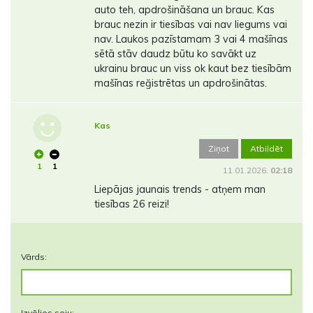
auto teh, apdrošināšana un brauc. Kas
brauc nezin ir tiesības vai nav liegums vai
nav. Laukos pazīstamam 3 vai 4 mašīnas
sētā stāv daudz būtu ko savākt uz
ukrainu brauc un viss ok kaut bez tiesībām
mašīnas reğistrētas un apdrošinātas.
Kas
Ziņot
Atbildēt
1
1
11.01.2026.
02:18
Liepājas jaunais trends - atņem man
tiesības 26 reizi!
Vārds:
Izvēlies seju: