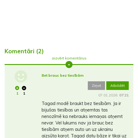
Komentāri (2)
aizvērt komentārus
Bet brauc bez tiesībām
Ziņot
Atbildēt
1
1
07.01.2026.
07:21
Tagad modē braukt bez tiesībām. Ja ir
bijušas tiesības un atņemtas tas
nenozīmē ka nebrauks iemaņas atņemt
nevar. Vel lukums nav ja brauc bez
tiesībām atņem auto un uz ukrainu
aizsūta karot. Tagad datu bāze ir tikai uz