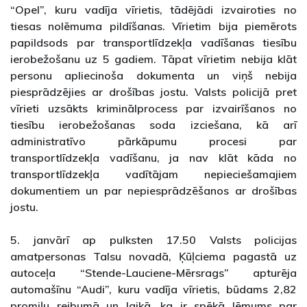
“Opel”, kuru vadīja vīrietis, tādējādi izvairoties no
tiesas nolēmuma pildīšanas. Vīrietim bija piemērots
papildsods par transportlīdzekļa vadīšanas tiesību
ierobežošanu uz 5 gadiem. Tāpat vīrietim nebija klāt
personu apliecinoša dokumenta un viņš nebija
piesprādzējies ar drošības jostu. Valsts policijā pret
vīrieti uzsākts kriminālprocess par izvairīšanos no
tiesību ierobežošanas soda izciešana, kā arī
administratīvo pārkāpumu procesi par
transportlīdzekļa vadīšanu, ja nav klāt kāda no
transportlīdzekļa vadītājam nepieciešamajiem
dokumentiem un par nepiesprādzēšanos ar drošības
jostu.
5. janvārī ap pulksten 17.50 Valsts policijas
amatpersonas Talsu novadā, Ķūļciema pagastā uz
autoceļa “Stende-Lauciene-Mērsrags” apturēja
automašīnu “Audi”, kuru vadīja vīrietis, būdams 2,82
promiļu reibumā un laikā, ka ir spēkā lēmums par