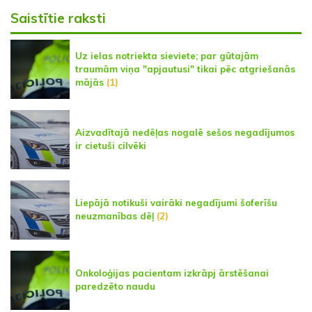
Saistītie raksti
Uz ielas notriekta sieviete; par gūtajām
traumām viņa "apjautusi" tikai pēc atgriešanās
mājās
(1)
Aizvadītajā nedēļas nogalē sešos negadījumos
ir cietuši cilvēki
Liepājā notikuši vairāki negadījumi šoferīšu
neuzmanības dēļ
(2)
Onkoloģijas pacientam izkrāpj ārstēšanai
paredzēto naudu