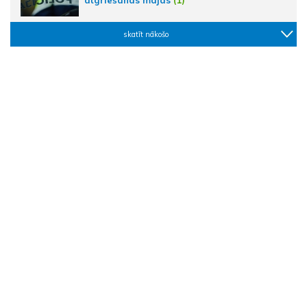
skatīt nākošo