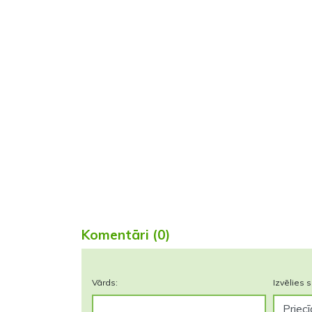
Komentāri (0)
Vārds:
Izvēlies s