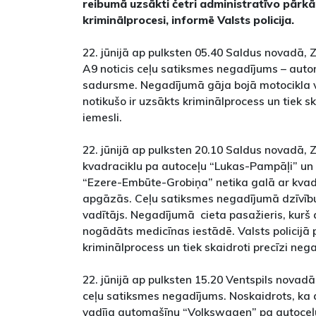
reibumā uzsākti četri administratīvo pārkā
kriminālprocesi, informē Valsts policija.
22. jūnijā ap pulksten 05.40 Saldus novadā, 
A9 noticis ceļu satiksmes negadījums – aut
sadursme. Negadījumā gāja bojā motocikla vad
notikušo ir uzsākts kriminālprocess un tiek s
iemesli.
22. jūnijā ap pulksten 20.10 Saldus novadā, 
kvadraciklu pa autoceļu “Lukas-Pampāļi” un
“Ezere-Embūte-Grobiņa” netika galā ar kvadr
apgāzās. Ceļu satiksmes negadījumā dzīvīb
vadītājs. Negadījumā cieta pasažieris, kur
nogādāts medicīnas iestādē. Valsts policijā 
kriminālprocess un tiek skaidroti precīzi neg
22. jūnijā ap pulksten 15.20 Ventspils novadā
ceļu satiksmes negadījums. Noskaidrots, ka a
vadīja automašīnu “Volkswagen” pa autoceļu