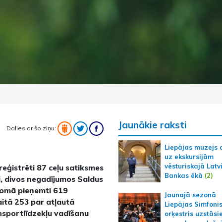
Jaunākie raksti
Dalies ar šo ziņu:
Liepājas muzejs 
uz ekskursijām
vēsturiskajā Latv
eģistrēti 87 ceļu satiksmes
Bankas ēkā
(2)
ki, divos negadījumos Saldus
 jomā pieņemti 619
Jaunajā sezonā
itā 253 par atļautā
Liepājas Simfoni
sportlīdzekļu vadīšanu
orķestris uzstāsi