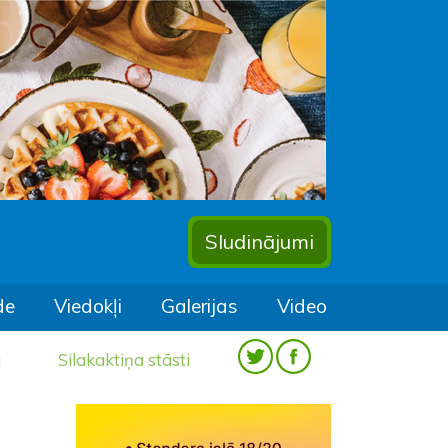
Sludinājumi
de
Viedokļi
Galerijas
Video
a
Silakaktiņa stāsti