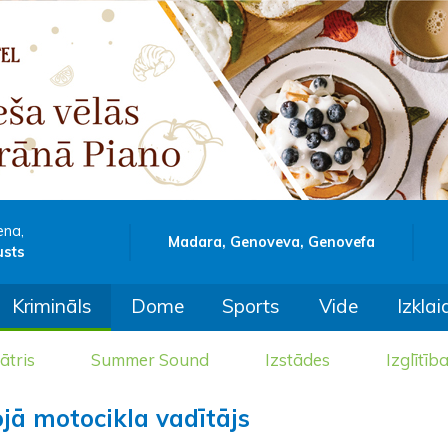
ena,
Madara, Genoveva, Genovefa
usts
Krimināls
Dome
Sports
Vide
Izklai
ātris
Summer Sound
Izstādes
Izglītīb
jā motocikla vadītājs