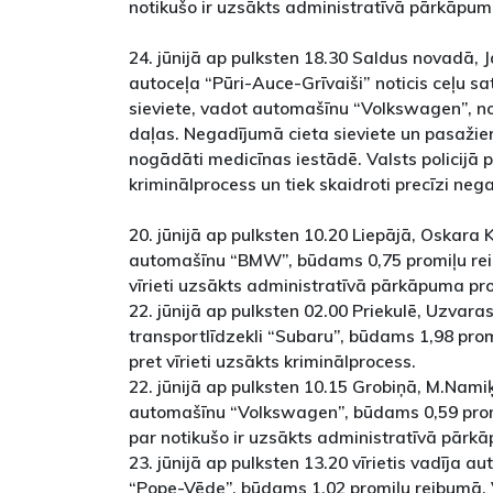
notikušo ir uzsākts administratīvā pārkāpum
24. jūnijā ap pulksten 18.30 Saldus novadā,
autoceļa “Pūri-Auce-Grīvaiši” noticis ceļu s
sieviete, vadot automašīnu “Volkswagen”, 
daļas. Negadījumā cieta sieviete un pasažie
nogādāti medicīnas iestādē. Valsts policijā p
kriminālprocess un tiek skaidroti precīzi neg
20. jūnijā ap pulksten 10.20 Liepājā, Oskara K
automašīnu “BMW”, būdams 0,75 promiļu reib
vīrieti uzsākts administratīvā pārkāpuma pr
22. jūnijā ap pulksten 02.00 Priekulē, Uzvaras 
transportlīdzekli “Subaru”, būdams 1,98 promi
pret vīrieti uzsākts kriminālprocess.
22. jūnijā ap pulksten 10.15 Grobiņā, M.Namiķa
automašīnu “Volkswagen”, būdams 0,59 promi
par notikušo ir uzsākts administratīvā pārk
23. jūnijā ap pulksten 13.20 vīrietis vadīja 
“Pope-Vēde”, būdams 1,02 promiļu reibumā. Val