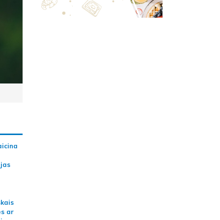
aicina
ijas
skais
es ar