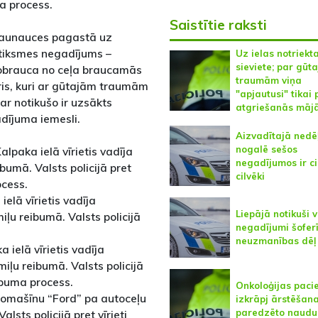
a process.
Saistītie raksti
 Jaunauces pagastā uz
atiksmes negadījums –
Uz ielas notriekt
sieviete; par gūt
nobrauca no ceļa braucamās
traumām viņa
ris, kuri ar gūtajām traumām
"apjautusi" tikai 
ar notikušo ir uzsākts
atgriešanās māj
adījuma iemesli.
Aizvadītajā nedē
nogalē sešos
alpaka ielā vīrietis vadīja
negadījumos ir ci
umā. Valsts policijā pret
cilvēki
ocess.
ielā vīrietis vadīja
Liepājā notikuši v
ļu reibumā. Valsts policijā
negadījumi šofer
neuzmanības dēļ
 ielā vīrietis vadīja
ļu reibumā. Valsts policijā
āpuma process.
Onkoloģijas paci
automašīnu “Ford” pa autoceļu
izkrāpj ārstēšana
paredzēto naudu
sts policijā pret vīrieti