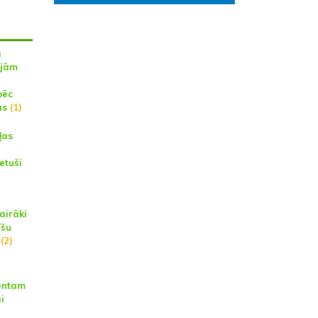
a
ajām
pēc
ās
(1)
ļas
etuši
airāki
īšu
(2)
entam
i