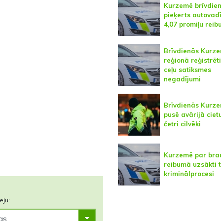
Kurzemē brīvdie
pieķerts autovadī
4,07 promiļu rei
Brīvdienās Kurz
reģionā reģistrēt
ceļu satiksmes
negadījumi
Brīvdienās Kurz
pusē avārijā ciet
četri cilvēki
Kurzemē par bra
reibumā uzsākti t
kriminālprocesi
eju: