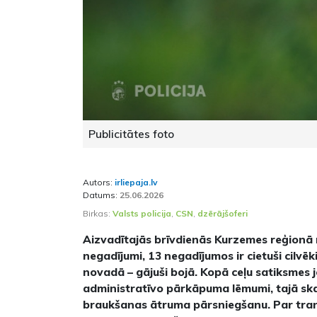
Publicitātes foto
Autors:
irliepaja.lv
Datums:
25.06.2026
Birkas:
Valsts policija
,
CSN
,
dzērājšoferi
Aizvadītajās brīvdienās Kurzemes reģionā r
negadījumi, 13 negadījumos ir cietuši cilvē
novadā – gājuši bojā. Kopā ceļu satiksmes
administratīvo pārkāpuma lēmumi, tajā ska
braukšanas ātruma pārsniegšanu. Par tran