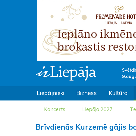
Svētdi
9.aug
Liepājnieki
Bizness
Kultūra
Koncerts
Liepāja 2027
Te
Brīvdienās Kurzemē gājis bo