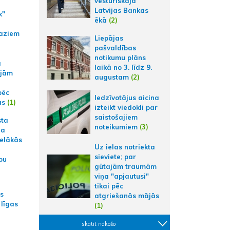
vēsturiskajā
Latvijas Bankas
k"
ēkā
(2)
aziem
Liepājas
pašvaldības
notikumu plāns
a
laikā no 3. līdz 9.
ajām
augustam
(2)
pēc
Iedzīvotājus aicina
ās
(1)
izteikt viedokli par
saistošajiem
sta
noteikumiem
(3)
na
ielākās
Uz ielas notriekta
sieviete; par
bu
gūtajām traumām
viņa "apjautusi"
tikai pēc
as
atgriešanās mājās
 līgas
(1)
skatīt nākošo