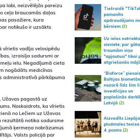
pa labi, neizvēlējās pareizu
Tiešraidē "TikTo
no ceļa braucamās daļas
pamanīts
nas pasažiere, kura
apdraudējums m
bērniem
(3)
par notikušo ir uzsākts
Uz ielas notriekt
sieviete; par gūt
ā vīrietis vadīja velosipēdu
traumām viņa
ības, izraisīja sadursmi ar
"apjautusi" tikai 
iemeļu ielu. Negadījumā cieta
atgriešanās māj
mām nogādāts medicīnas
“Bioforce” piesai
ākts administratīvā pārkāpuma
Baltijas biometā
nozarē līdz šim l
investīcijas un
paplašinās darbī
dā, Užavas pagastā uz
Latvijā
(2)
ums. Noskaidrots, ka vīrietis
zienā no Lečiem uz Užavas
Aizvadīts Liepāj
kā rezultātā notika sadursme
pludmales tenisa
adījumā ķermeņa nobrāzumus
4. posms
(2)
js. Valsts policijā par