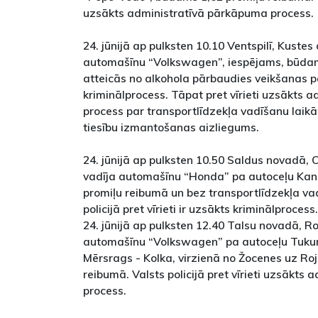
uzsākts administratīvā pārkāpuma process.
24. jūnijā ap pulksten 10.10 Ventspilī, Kustes 
automašīnu “Volkswagen”, iespējams, būdams
atteicās no alkohola pārbaudies veikšanas pa
kriminālprocess. Tāpat pret vīrieti uzsākts
process par transportlīdzekļa vadīšanu laikā
tiesību izmantošanas aizliegums.
24. jūnijā ap pulksten 10.50 Saldus novadā, C
vadīja automašīnu “Honda” pa autoceļu Ka
promiļu reibumā un bez transportlīdzekļa va
policijā pret vīrieti ir uzsākts kriminālprocess
24. jūnijā ap pulksten 12.40 Talsu novadā, Ro
automašīnu “Volkswagen” pa autoceļu Tukum
Mērsrags - Kolka, virzienā no Žocenes uz Ro
reibumā. Valsts policijā pret vīrieti uzsākts
process.