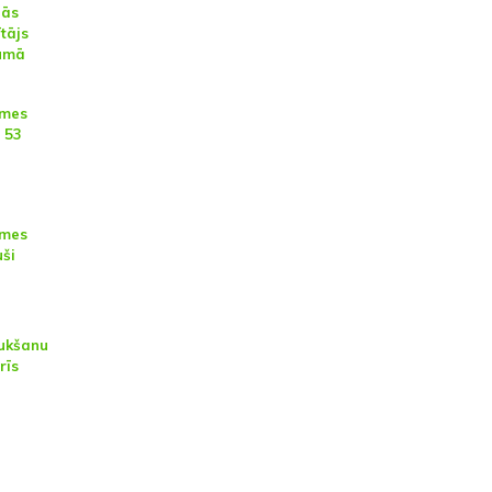
nās
tājs
bumā
emes
i 53
emes
uši
ukšanu
rīs