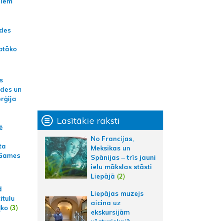
jiem
ādes
otāko
s
ides un
erģija
Lasītākie raksti
ē
No Francijas,
ta
Meksikas un
 Games
Spānijas – trīs jauni
ielu mākslas stāsti
Liepājā
(2)
d
Liepājas muzejs
itulu
aicina uz
ļko
(3)
ekskursijām