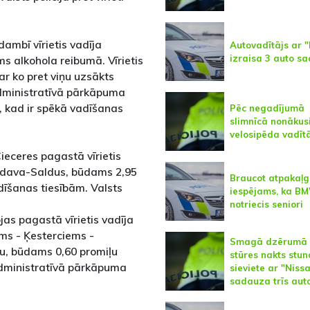
dambī vīrietis vadīja
Autovadītājs ar 
izraisa 3 auto s
 alkohola reibumā. Vīrietis
r ko pret viņu uzsākts
 administratīvā pārkāpuma
, kad ir spēkā vadīšanas
Pēc negadījumā
slimnīcā nonākus
velosipēda vadīt
ieceres pagastā vīrietis
ndava-Saldus, būdams 2,95
Braucot atpakaļg
dīšanas tiesībām. Valsts
iespējams, ka B
.
notriecis seniori
jas pagastā vīrietis vadīja
s - Ķesterciems -
Smagā dzērumā 
ju, būdams 0,60 promiļu
stūres nakts stu
 administratīvā pārkāpuma
sieviete ar "Niss
sadauza trīs aut