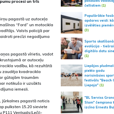
pasaules vadoša
pumu procesi un trīs
čellistiem
(1)
Populārākie fas
Zirņu pagastā uz autoceļa
apdares veidi: kā
omašīnas “Ford” un motocikla
izvēlēties piemēr
(3)
ītājs. Valsts policijā par
kaidroti precīzi negadījuma
Sporta skatīšanā
evolūcija - tiešra
digitālo datu sin
Zaņas pagastā vīrietis, vadot
(1)
 krustojumā ar autoceļu
acikla vadību, kā rezultātā
Liepājas pludmal
piekto gadu
u zaudēja kvadracikla
norisināsies spor
š ar gūtajām traumām
festivāls "Beach
par notikušo ir uzsākts
Liepaja"
(1)
adījuma iemesli.
"BL Serviss Gran
, Jūrkalnes pagastā noticis
Slam" čempiona t
p pulksten 15.20 sieviete
izcīna Ernests Bu
 P111 Ventspils(Leči)-