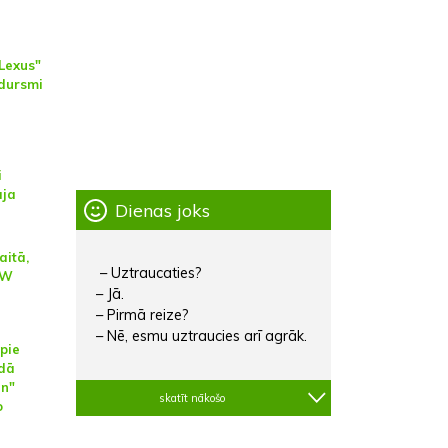
"Lexus"
adursmi
i
āja
Dienas joks
aitā,
– Uztraucaties?
MW
– Jā.
– Pirmā reize?
– Nē, esmu uztraucies arī agrāk.
pie
ndā
an"
skatīt nākošo
o