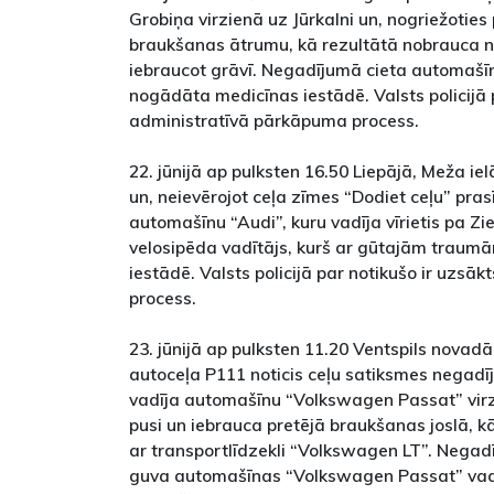
Grobiņa virzienā uz Jūrkalni un, nogriežoties 
braukšanas ātrumu, kā rezultātā nobrauca 
iebraucot grāvī. Negadījumā cieta automašī
nogādāta medicīnas iestādē. Valsts policijā 
administratīvā pārkāpuma process.
22. jūnijā ap pulksten 16.50 Liepājā, Meža iel
un, neievērojot ceļa zīmes “Dodiet ceļu” pras
automašīnu “Audi”, kuru vadīja vīrietis pa Z
velosipēda vadītājs, kurš ar gūtajām trau
iestādē. Valsts policijā par notikušo ir uzs
process.
23. jūnijā ap pulksten 11.20 Ventspils nova
autoceļa P111 noticis ceļu satiksmes negadīj
vadīja automašīnu “Volkswagen Passat” vir
pusi un iebrauca pretējā braukšanas joslā, 
ar transportlīdzekli “Volkswagen LT”. Neg
guva automašīnas “Volkswagen Passat” vadītā