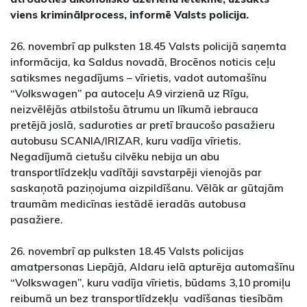
viens kriminālprocess, informē Valsts policija.
26. novembrī ap pulksten 18.45 Valsts policijā saņemta
informācija, ka Saldus novadā, Brocēnos noticis ceļu
satiksmes negadījums – vīrietis, vadot automašīnu
“Volkswagen” pa autoceļu A9 virzienā uz Rīgu,
neizvēlējās atbilstošu ātrumu un līkumā iebrauca
pretējā joslā, saduroties ar pretī braucošo pasažieru
autobusu SCANIA/IRIZAR, kuru vadīja vīrietis.
Negadījumā cietušu cilvēku nebija un abu
transportlīdzekļu vadītāji savstarpēji vienojās par
saskaņotā paziņojuma aizpildīšanu. Vēlāk ar gūtajām
traumām medicīnas iestādē ieradās autobusa
pasažiere.
26. novembrī ap pulksten 18.45 Valsts policijas
amatpersonas Liepājā, Aldaru ielā apturēja automašīnu
“Volkswagen”, kuru vadīja vīrietis, būdams 3,10 promiļu
reibumā un bez transportlīdzekļu vadīšanas tiesībām