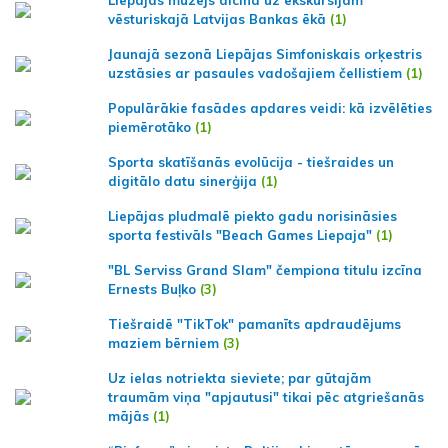
vēsturiskajā Latvijas Bankas ēkā
(1)
Jaunajā sezonā Liepājas Simfoniskais orķestris
uzstāsies ar pasaules vadošajiem čellistiem
(1)
Populārākie fasādes apdares veidi: kā izvēlēties
piemērotāko
(1)
Sporta skatīšanās evolūcija - tiešraides un
digitālo datu sinerģija
(1)
Liepājas pludmalē piekto gadu norisināsies
sporta festivāls "Beach Games Liepaja"
(1)
"BL Serviss Grand Slam" čempiona titulu izcīna
Ernests Buļko
(3)
Tiešraidē "TikTok" pamanīts apdraudējums
maziem bērniem
(3)
Uz ielas notriekta sieviete; par gūtajām
traumām viņa "apjautusi" tikai pēc atgriešanās
mājās
(1)