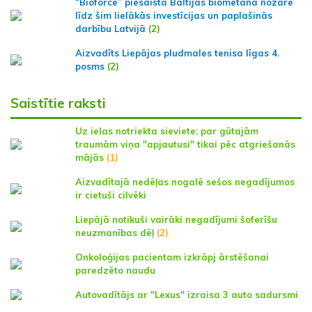
“Bioforce” piesaista Baltijas biometāna nozarē
līdz šim lielākās investīcijas un paplašinās
darbību Latvijā
(2)
Aizvadīts Liepājas pludmales tenisa līgas 4.
posms
(2)
Saistītie raksti
Uz ielas notriekta sieviete; par gūtajām
traumām viņa "apjautusi" tikai pēc atgriešanās
mājās
(1)
Aizvadītajā nedēļas nogalē sešos negadījumos
ir cietuši cilvēki
Liepājā notikuši vairāki negadījumi šoferīšu
neuzmanības dēļ
(2)
Onkoloģijas pacientam izkrāpj ārstēšanai
paredzēto naudu
Autovadītājs ar "Lexus" izraisa 3 auto sadursmi