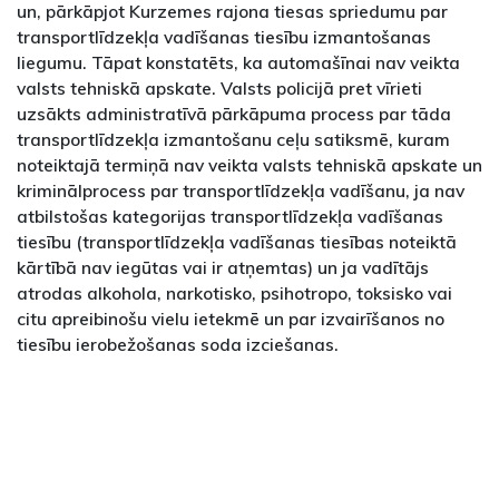
un, pārkāpjot Kurzemes rajona tiesas spriedumu par
transportlīdzekļa vadīšanas tiesību izmantošanas
liegumu. Tāpat konstatēts, ka automašīnai nav veikta
valsts tehniskā apskate. Valsts policijā pret vīrieti
uzsākts administratīvā pārkāpuma process par tāda
transportlīdzekļa izmantošanu ceļu satiksmē, kuram
noteiktajā termiņā nav veikta valsts tehniskā apskate un
kriminālprocess par transportlīdzekļa vadīšanu, ja nav
atbilstošas kategorijas transportlīdzekļa vadīšanas
tiesību (transportlīdzekļa vadīšanas tiesības noteiktā
kārtībā nav iegūtas vai ir atņemtas) un ja vadītājs
atrodas alkohola, narkotisko, psihotropo, toksisko vai
citu apreibinošu vielu ietekmē un par izvairīšanos no
tiesību ierobežošanas soda izciešanas.