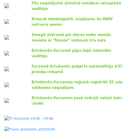
Pēc negadījumā slimnīcā nonākusi velosipēda
vadītāja
Braucot atpakaļgaitā, iespējams, ka BMW
notriecis seniori
Smagā dzērumā pie stūres nakts stundā
sieviete ar "Nissan" sadauza trīs auto
Brīvdienās Kurzemē gājis bojā motocikla
vadītājs
Kurzemē brīvdienās pieķerts autovadītājs 4,07
promiļu reibumā
Brīvdienās Kurzemes reģionā reģistrēti 53 ceļu
satiksmes negadījumi
Brīvdienās Kurzemes pusē avārijā cietuši četri
cilvēki