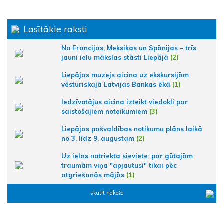
Lasītākie raksti
No Francijas, Meksikas un Spānijas – trīs
jauni ielu mākslas stāsti Liepājā
(2)
Liepājas muzejs aicina uz ekskursijām
vēsturiskajā Latvijas Bankas ēkā
(1)
Iedzīvotājus aicina izteikt viedokli par
saistošajiem noteikumiem
(3)
Liepājas pašvaldības notikumu plāns laikā
no 3. līdz 9. augustam
(2)
Uz ielas notriekta sieviete; par gūtajām
traumām viņa "apjautusi" tikai pēc
atgriešanās mājās
(1)
skatīt nākošo