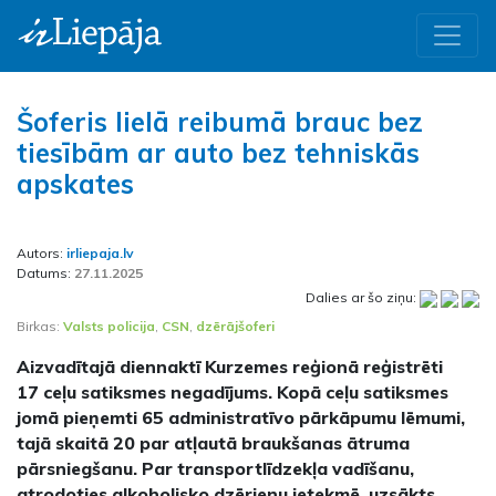
Šoferis lielā reibumā brauc bez
tiesībām ar auto bez tehniskās
apskates
Autors:
irliepaja.lv
Datums:
27.11.2025
Dalies ar šo ziņu:
Birkas:
Valsts policija
,
CSN
,
dzērājšoferi
Aizvadītajā diennaktī Kurzemes reģionā reģistrēti
17 ceļu satiksmes negadījums. Kopā ceļu satiksmes
jomā pieņemti 65 administratīvo pārkāpumu lēmumi,
tajā skaitā 20 par atļautā braukšanas ātruma
pārsniegšanu. Par transportlīdzekļa vadīšanu,
atrodoties alkoholisko dzērienu ietekmē, uzsākts