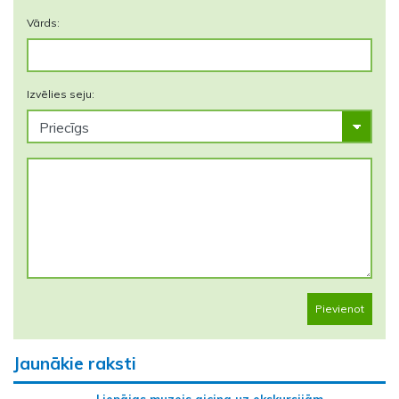
Vārds:
Izvēlies seju:
Pievienot
Jaunākie raksti
Liepājas muzejs aicina uz ekskursijām