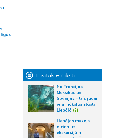
bu
as
 līgas
Lasītākie raksti
No Francijas,
Meksikas un
Spānijas – trīs jauni
ielu mākslas stāsti
Liepājā
(2)
Liepājas muzejs
aicina uz
ekskursijām