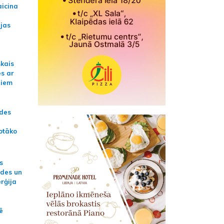
aicina
ijas
skais
es ar
jiem
ādes
otāko
s
ides un
erģija
ē