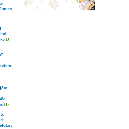
ta
 Games
d
itulu
ļko
(3)
k"
aziem
a
ajām
pēc
ās
(1)
sta
na
ielākās