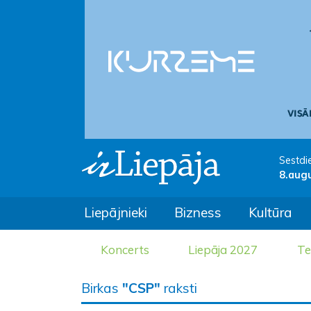
Sestdi
8.aug
Liepājnieki
Bizness
Kultūra
Koncerts
Liepāja 2027
Te
Birkas
"CSP"
raksti