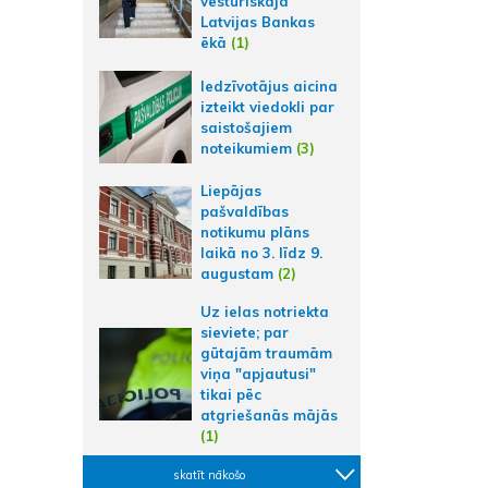
vēsturiskajā
Latvijas Bankas
ēkā
(1)
Iedzīvotājus aicina
izteikt viedokli par
saistošajiem
noteikumiem
(3)
Liepājas
pašvaldības
notikumu plāns
laikā no 3. līdz 9.
augustam
(2)
Uz ielas notriekta
sieviete; par
gūtajām traumām
viņa "apjautusi"
tikai pēc
atgriešanās mājās
(1)
skatīt nākošo