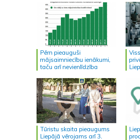
Pērn pieauguši
Vis
mājsaimniecību ienākumi,
pri
taču arī nevienlīdzība
Lie
Tūristu skaita pieaugums
Lie
Liepājā vērojams arī 3.
pro