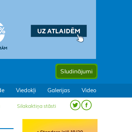
Sludinājumi
de
Viedokļi
Galerijas
Video
a
Silakaktiņa stāsti