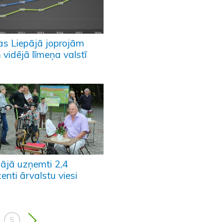
as Liepājā joprojām
vidējā līmeņa valstī
pājā uzņemti 2,4
enti ārvalstu viesi
5