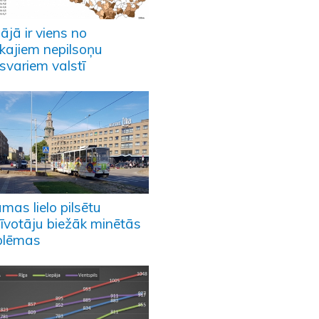
ājā ir viens no
ākajiem nepilsoņu
svariem valstī
mas lielo pilsētu
zīvotāju biežāk minētās
blēmas