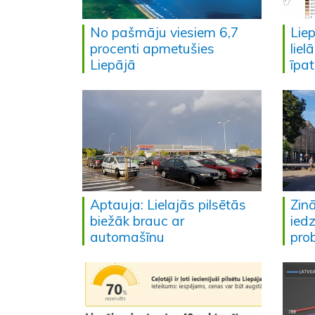
No pašmāju viesiem 6,7
Liep
procenti apmetušies
liel
Liepājā
īpat
Aptauja: Lielajās pilsētās
Zinā
biežāk brauc ar
ied
automašīnu
pro