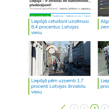
Liepājā ceturksnī uzņēmusi
Alg
8,4 procentus Latvijas
zem 
viesu
Liepājā pērn uzņemti 1,7
Lie
procenti Latvijas ārvalstu
proc
viesu
1
2
3
4