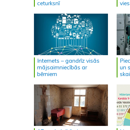
ceturksnī
vie
Internets – gandrīz visās
Pie
mājsaimniecībās ar
un 
bērniem
skai