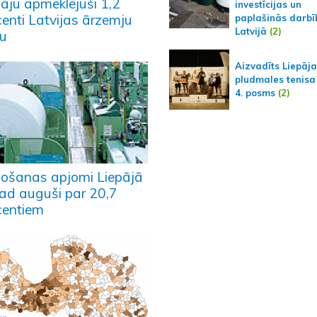
pāju apmeklējuši 1,2
investīcijas un
centi Latvijas ārzemju
paplašinās darbī
Latvijā
(2)
su
Aizvadīts Liepāj
pludmales tenisa
4. posms
(2)
ošanas apjomi Liepājā
ad auguši par 20,7
centiem