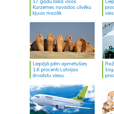
17 gadu laikā visos
Lie
Kurzemes novados cilvēku
pro
kļuvis mazāk
vie
Liepājā pērn apmetušies
Raž
1,6 procenti Latvijas
šog
ārvalstu viesu
pro