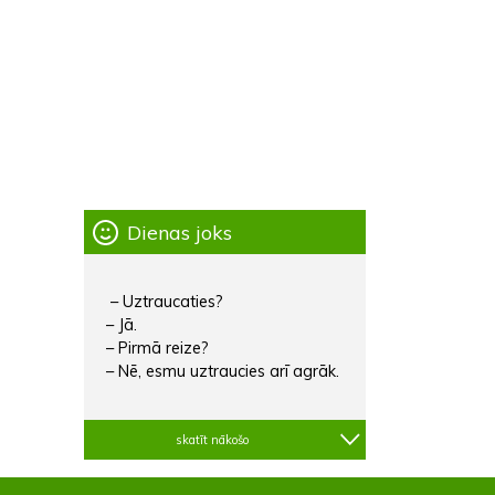
Dienas joks
– Uztraucaties?
– Jā.
– Pirmā reize?
– Nē, esmu uztraucies arī agrāk.
skatīt nākošo