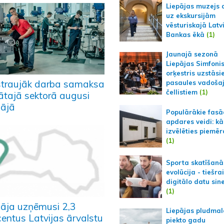
Liepājas muzejs 
uz ekskursijām
vēsturiskajā Latv
Bankas ēkā
(1)
Jaunajā sezonā
Liepājas Simfoni
orķestris uzstāsi
straujāk darba samaksa
pasaules vadoša
čellistiem
(1)
vātajā sektorā augusi
pājā
Populārākie fas
apdares veidi: kā
izvēlēties piemēr
(1)
Sporta skatīšanā
evolūcija - tiešra
digitālo datu sin
(1)
pāja uzņēmusi 2,3
Liepājas pludmal
centus Latvijas ārvalstu
piekto gadu