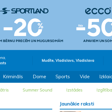
ena,
Mudīte, Vladislavs, Vladislava
usts
Krimināls
Dome
Sports
Vide
Izklai
ātris
Summer Sound
Izstādes
Izglītīb
Jaunākie raksti