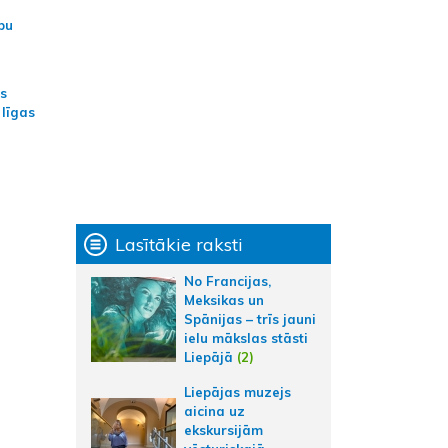
bu
as
 līgas
Lasītākie raksti
No Francijas,
Meksikas un
Spānijas – trīs jauni
ielu mākslas stāsti
Liepājā
(2)
Liepājas muzejs
aicina uz
ekskursijām