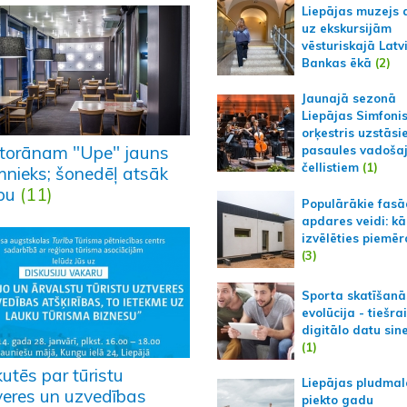
Liepājas muzejs 
uz ekskursijām
vēsturiskajā Latv
Bankas ēkā
(2)
Jaunajā sezonā
Liepājas Simfoni
orķestris uzstāsi
torānam "Upe" jauns
pasaules vadoša
čellistiem
(1)
mnieks; šonedēļ atsāk
bu
(11)
Populārākie fas
apdares veidi: kā
izvēlēties piemēr
(3)
Sporta skatīšanā
evolūcija - tiešra
digitālo datu sin
(1)
utēs par tūristu
Liepājas pludmal
veres un uzvedības
piekto gadu