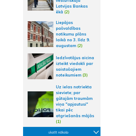
vēsturiskajā
Latvijas Bankas
ēkā
(2)
Liepājas
pašvaldības
notikumu plāns
laikā no 3. līdz 9.
augustam
(2)
Iedzīvotājus aicina
izteikt viedokli par
saistošajiem
noteikumiem
(3)
Uz ielas notriekta
sieviete; par
gūtajām traumām
viņa "apjautusi"
tikai pēc
atgriešanās mājās
(1)
skatīt nākošo