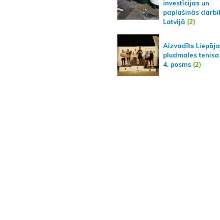
investīcijas un
paplašinās darbī
Latvijā
(2)
Aizvadīts Liepāj
pludmales tenisa
4. posms
(2)