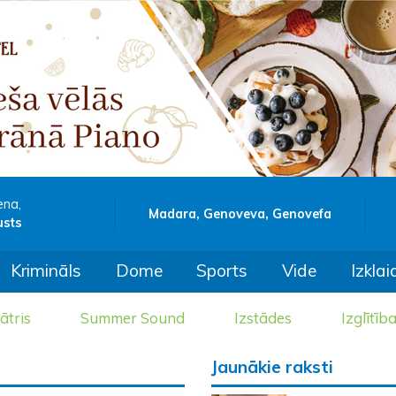
ena,
Madara, Genoveva, Genovefa
usts
Krimināls
Dome
Sports
Vide
Izklai
ātris
Summer Sound
Izstādes
Izglītīb
Jaunākie raksti