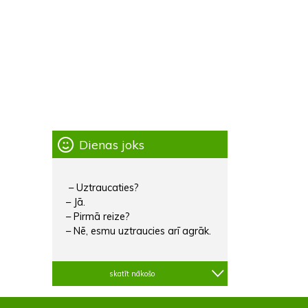
Dienas joks
– Uztraucaties?
– Jā.
– Pirmā reize?
– Nē, esmu uztraucies arī agrāk.
skatīt nākošo