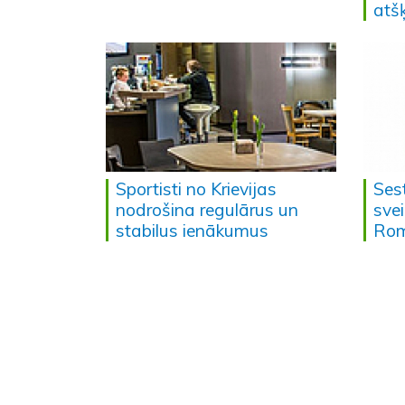
atš
Sportisti no Krievijas
Ses
nodrošina regulārus un
sve
stabilus ienākumus
Rom