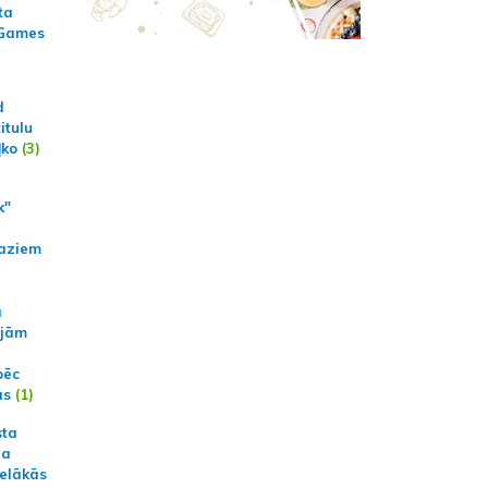
ta
 Games
d
itulu
ļko
(3)
k"
aziem
a
ajām
pēc
ās
(1)
sta
na
ielākās