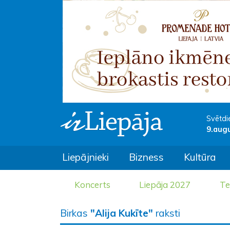
Svētdi
9.aug
Liepājnieki
Bizness
Kultūra
Koncerts
Liepāja 2027
Te
Birkas
"Alija Kukīte"
raksti