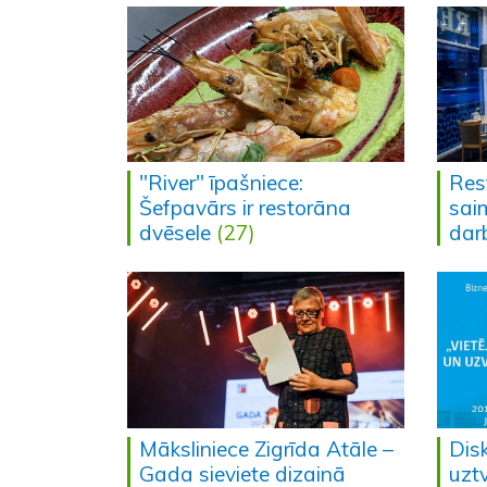
"River" īpašniece:
Res
Šefpavārs ir restorāna
sai
dvēsele
(27)
dar
Māksliniece Zigrīda Atāle –
Disk
Gada sieviete dizainā
uzt