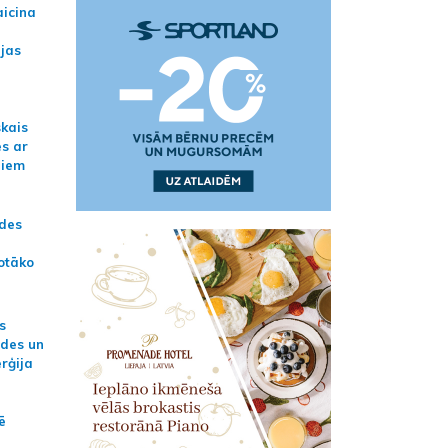
aicina
ijas
skais
es ar
jiem
ādes
otāko
s
ides un
erģija
ē