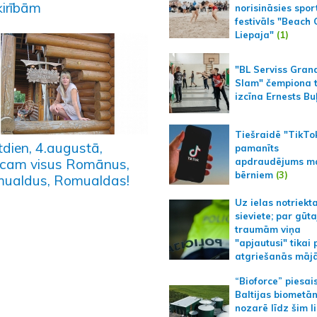
ķirībām
norisināsies spor
festivāls "Beach
Liepaja"
(1)
"BL Serviss Gran
Slam" čempiona t
izcīna Ernests Bu
Tiešraidē "TikTo
tdien, 4.augustā,
pamanīts
apdraudējums m
icam visus Romānus,
bērniem
(3)
ualdus, Romualdas!
Uz ielas notriekt
sieviete; par gūt
traumām viņa
"apjautusi" tikai 
atgriešanās māj
“Bioforce” piesai
Baltijas biometā
nozarē līdz šim l