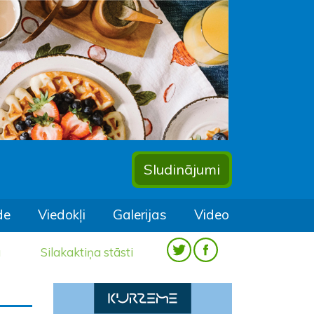
Sludinājumi
de
Viedokļi
Galerijas
Video
a
Silakaktiņa stāsti