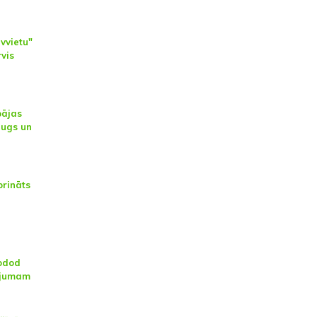
vvietu"
rvis
pājas
augs un
prināts
odod
ojumam