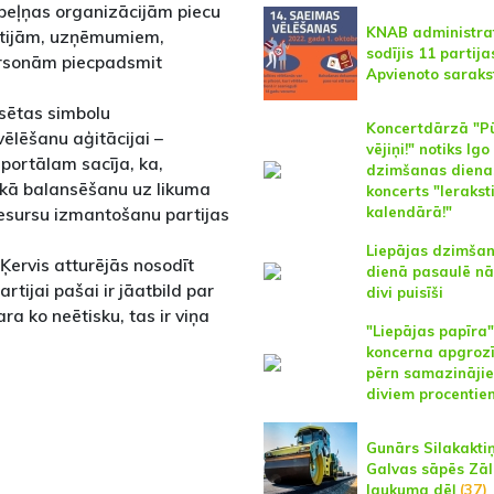
eļņas organizācijām piecu
KNAB administrat
rtijām, uzņēmumiem,
sodījis 11 partijas
ersonām piecpadsmit
Apvienoto saraks
ilsētas simbolu
Koncertdārzā "Pū
ēlēšanu aģitācijai –
vējiņi!" notiks Igo
s portālam sacīja, ka,
dzimšanas diena
t, kā balansēšanu uz likuma
koncerts "Ieraksti
 resursu izmantošanu partijas
kalendārā!"
Liepājas dzimša
Ķervis atturējās nosodīt
dienā pasaulē nā
rtijai pašai ir jāatbild par
divi puisīši
a ko neētisku, tas ir viņa
"Liepājas papīra"
koncerna apgroz
pērn samazinājie
diviem procentie
Gunārs Silakaktiņ
Galvas sāpēs Zāl
laukuma dēļ
(37)