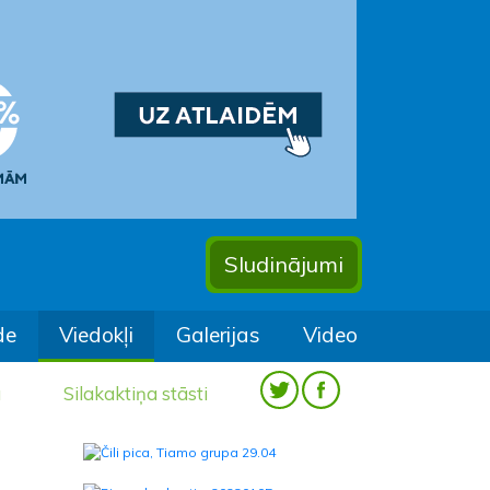
Sludinājumi
de
Viedokļi
Galerijas
Video
a
Silakaktiņa stāsti