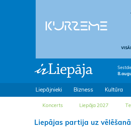
Sestdi
8.aug
Liepājnieki
Bizness
Kultūra
Koncerts
Liepāja 2027
Te
Liepājas partija uz vēlēšan