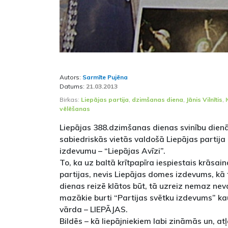
Autors:
Sarmīte Pujēna
Datums:
21.03.2013
Birkas:
Liepājas partija
,
dzimšanas diena
,
Jānis Vilnītis
,
vēlēšanas
Liepājas 388.dzimšanas dienas svinību dienās
sabiedriskās vietās valdošā Liepājas partija 
izdevumu – “Liepājas Avīzi”.
To, ka uz baltā krītpapīra iespiestais krāsai
partijas, nevis Liepājas domes izdevums, kā
dienas reizē klātos būt, tā uzreiz nemaz neva
mazākie burti “Partijas svētku izdevums” ka
vārda – LIEPĀJAS.
Bildēs – kā liepājniekiem labi zināmās un, at