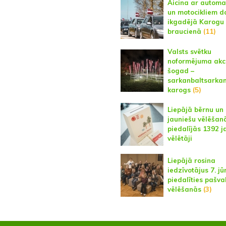
Aicina ar autom
un motocikliem d
ikgadējā Karogu
braucienā
(11)
Valsts svētku
noformējuma akc
šogad –
sarkanbaltsarka
karogs
(5)
Liepājā bērnu un
jauniešu vēlēšan
piedalījās 1392 j
vēlētāji
Liepājā rosina
iedzīvotājus 7. jū
piedalīties pašva
vēlēšanās
(3)