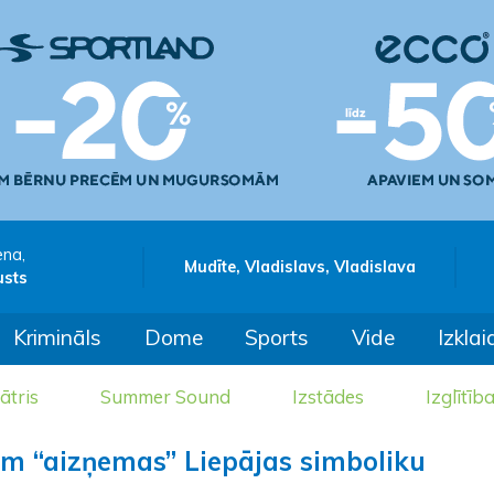
ena,
Mudīte, Vladislavs, Vladislava
usts
Krimināls
Dome
Sports
Vide
Izklai
ātris
Summer Sound
Izstādes
Izglītīb
ām “aizņemas” Liepājas simboliku