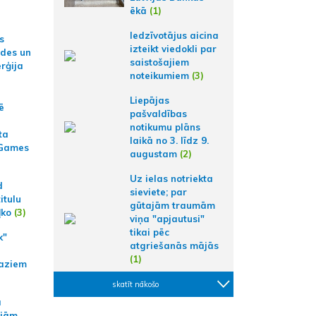
ēkā
(1)
Iedzīvotājus aicina
s
izteikt viedokli par
ides un
saistošajiem
erģija
noteikumiem
(3)
Liepājas
ē
pašvaldības
notikumu plāns
ta
laikā no 3. līdz 9.
 Games
augustam
(2)
Uz ielas notriekta
d
sieviete; par
itulu
gūtajām traumām
ļko
(3)
viņa "apjautusi"
tikai pēc
k"
atgriešanās mājās
(1)
aziem
skatīt nākošo
a
ajām