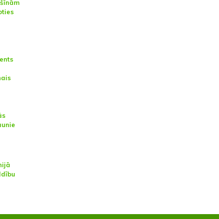
ašīnām
oties
ents
nais
ās
aunie
nijā
ldību