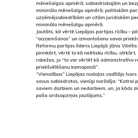
mēnešalgas apmērā; sabiedriskajām un bezp
minimālo mēnešalgu apmērā; politiskām pa
uzņēmējsabiedrībām un citām juridiskām p
minimālo mēnešalgu apmērā.
Jautāts, kā vērtē Liepājas partijas rīcību – p
“aizņemšanos” un izmantošanu savai priekšv
Reformu partijas līderis Liepājā Jānis Vilnīti
pirmkārt, vērtē to kā neētisku rīcību, otrkār
robežas, jo “to var vērtēt kā administratīvo
priekšvēlēšanu kamapaņā”.
“Vienotības” Liepājas nodaļas vadītājs Ivars 
savus sabiedrotos, vienīgi norādīja: “Katrai pa
saviem darbiem un nedarbiem, un, ja kāds dar
paša sirdsapziņas jautājums.”