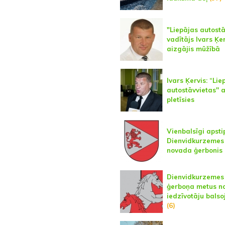
"Liepājas autostā
vadītājs Ivars Ķe
aizgājis mūžībā
Ivars Ķervis: “Lie
autostāvvietas'' 
pletīsies
Vienbalsīgi apsti
Dienvidkurzemes
novada ģerbonis
Dienvidkurzemes
ģerboņa metus n
iedzīvotāju bals
(6)