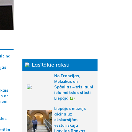
aicina
Lasītākie raksti
ijas
No Francijas,
Meksikas un
Spānijas – trīs jauni
skais
ielu mākslas stāsti
es ar
Liepājā
(2)
jiem
Liepājas muzejs
aicina uz
ādes
ekskursijām
vēsturiskajā
otāko
Latvijas Bankas