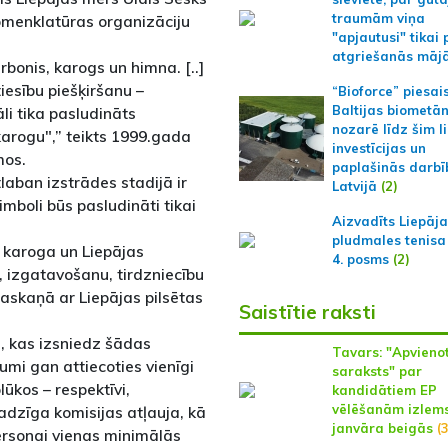
traumām viņa
nomenklatūras organizāciju
"apjautusi" tikai 
atgriešanās māj
ģerbonis, karogs un himna. [..]
tiesību piešķiršanu –
“Bioforce” piesai
Baltijas biometā
li tika pasludināts
nozarē līdz šim l
karogu",” teikts 1999.gada
investīcijas un
mos.
paplašinās darbī
laban izstrādes stadijā ir
Latvijā
(2)
imboli būs pasludināti tikai
Aizvadīts Liepāj
pludmales tenisa
s karoga un Liepājas
4. posms
(2)
 izgatavošanu, tirdzniecību
saskaņā ar Liepājas pilsētas
Saistītie raksti
, kas izsniedz šādas
Tavars: "Apvieno
umi gan attiecoties vienīgi
saraksts" par
ūkos – respektīvi,
kandidātiem EP
vēlēšanām izlem
ajadzīga komisijas atļauja, kā
janvāra beigās
(3
personai vienas minimālās