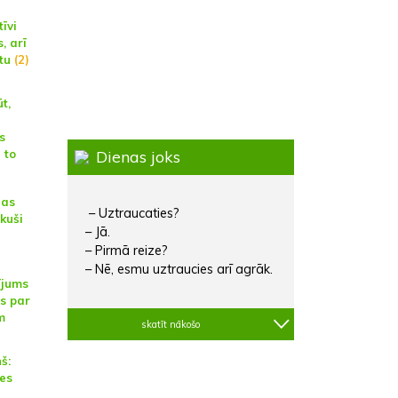
īvi
, arī
tu
(2)
t,
s
 to
Dienas joks
nas
– Uztraucaties?
kuši
– Jā.
– Pirmā reize?
– Nē, esmu uztraucies arī agrāk.
ījums
s par
m
skatīt nākošo
š:
es