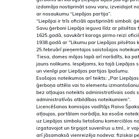
izdomāja nostiprināt savu varu, izveidojot 
ar nosaukumu “Liepājas partija”.
“Liepājai ir trīs oficiāli apstiprināti simboli: 
Savu ģerboni Liepāja ieguva līdz ar pilsētas 
1625.gadā, savukārt karogs pirmo reizi oficiā
1938.gadā ar "Likumu par Liepājas pilsētas 
25.februārī pieņemtajos saistošajos noteiku
Tiesa, domes mājas lapā arī norādīts, ka pat
jauns nolikums. Iespējams, ka tajā Liepājas s
un vienīgi par Liepājas partijas īpašumu.
Esošajos noteikumos arī teikts: „Par Liepāja
ģerboņa attēla vai to elementu izmantošanu,
bez atļaujas noteikts administratīvais sods 
administratīvās atbildības noteikumiem”.
Licencēšanas komisijas vadītājs Raivo Špaks
atļaujas, portālam norādīja, ka esošie noteik
uz Liepājas simbolu lietošanu komerciālos nol
izgatavojot un tirgojot suvenīrus u.tml., ir v
arī jāsamaksā vienreizēja nodeva: fiziskai 