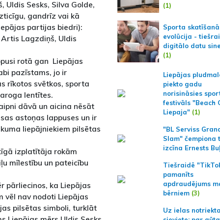
 Uldis Sesks, Silva Golde,
(1)
zticīgu, gandrīz vai kā
pājas partijas biedri):
Sporta skatīšanā
evolūcija - tiešra
, Artis Lagzdiņš, Uldis
digitālo datu sin
(1)
pusi rotā gan Liepājas
bi pazīstams, jo ir
Liepājas pludmal
 rīkotos svētkos, sporta
piekto gadu
norisināsies spor
aroga lentītes.
festivāls "Beach
laipni dāvā un aicina nēsāt
Liepaja"
(1)
isas astoņas lappuses un ir
ikuma liepājniekiem pilsētas
"BL Serviss Gran
Slam" čempiona t
izcīna Ernests Bu
tīgā izplatītāja rokām
u mīlestību un pateicību
Tiešraidē "TikTo
pamanīts
apdraudējums m
 pārliecinos, ka Liepājas
bērniem
(3)
 vēl nav nodoti Liepājas
ājas pilsētas simboli, turklāt
Uz ielas notriekt
rms Liepājas mērs Uldis Sesks
sieviete; par gūt