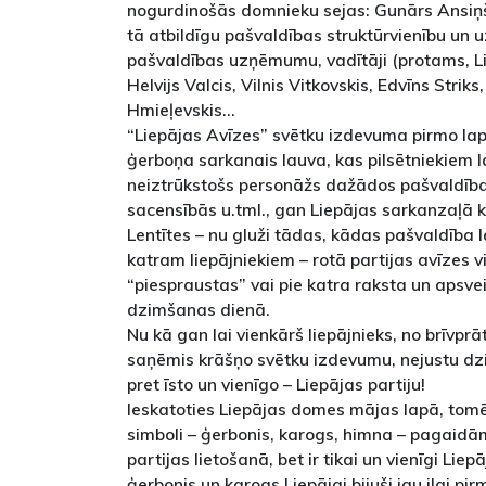
nogurdinošās domnieku sejas: Gunārs Ansiņš,
tā atbildīgu pašvaldības struktūrvienību un u
pašvaldības uzņēmumu, vadītāji (protams, Lie
Helvijs Valcis, Vilnis Vitkovskis, Edvīns Striks
Hmieļevskis...
“Liepājas Avīzes” svētku izdevuma pirmo lap
ģerboņa sarkanais lauva, kas pilsētniekiem la
neiztrūkstošs personāžs dažādos pašvaldības
sacensībās u.tml., gan Liepājas sarkanzaļā k
Lentītes – nu gluži tādas, kādas pašvaldība 
katram liepājniekiem – rotā partijas avīzes v
“piespraustas” vai pie katra raksta un apsve
dzimšanas dienā.
Nu kā gan lai vienkārš liepājnieks, no brīvprā
saņēmis krāšņo svētku izdevumu, nejustu dziļ
pret īsto un vienīgo – Liepājas partiju!
Ieskatoties Liepājas domes mājas lapā, tomēr
simboli – ģerbonis, karogs, himna – pagaidām
partijas lietošanā, bet ir tikai un vienīgi Liep
ģerbonis un karogs Liepājai bijuši jau ilgi pi