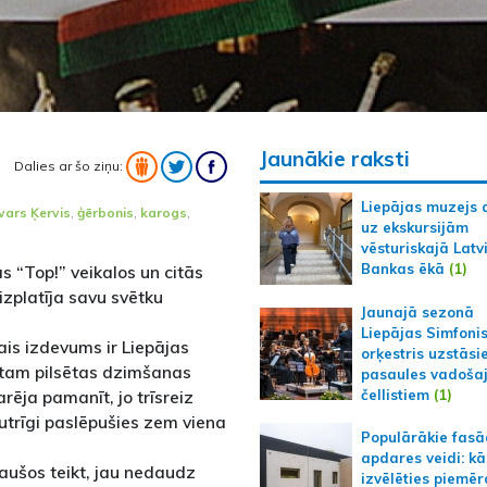
Jaunākie raksti
Dalies ar šo ziņu:
Liepājas muzejs 
Ivars Ķervis
,
ģērbonis
,
karogs
,
uz ekskursijām
vēsturiskajā Latv
Bankas ēkā
(1)
 “Top!” veikalos un citās
izplatīja savu svētku
Jaunajā sezonā
Liepājas Simfoni
nais izdevums ir Liepājas
orķestris uzstāsi
 tam pilsētas dzimšanas
pasaules vadoša
rēja pamanīt, jo trīsreiz
čellistiem
(1)
utrīgi paslēpušies zem viena
Populārākie fas
apdares veidi: kā
ļaušos teikt, jau nedaudz
izvēlēties piemēr