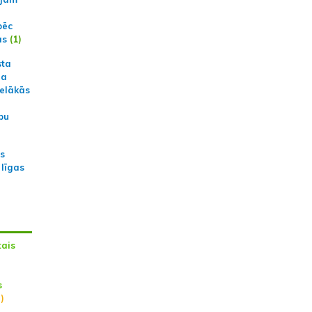
pēc
ās
(1)
sta
na
ielākās
bu
as
 līgas
tais
s
)