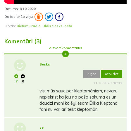
Datums:
8.10.2020
Dalies ar šo ziņu:
Birkas:
Rietumu radio
,
Uldis Sesks
,
osta
Komentāri (3)
aizvērt komentārus
Sesks
Ziņot
Atbildēt
7
0
11.10.2020.
16:12
visi mūs sauc par kleptomāniem, nevaru
nepiekrist ka jau no paša sakuma es un
daudzi mani kolēģi esam Ērika Kleptona
fani nu var arī teikt kleptomāni
se