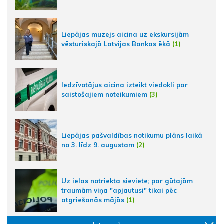
Liepājas muzejs aicina uz ekskursijām
vēsturiskajā Latvijas Bankas ēkā
(1)
Iedzīvotājus aicina izteikt viedokli par
saistošajiem noteikumiem
(3)
Liepājas pašvaldības notikumu plāns laikā
no 3. līdz 9. augustam
(2)
Uz ielas notriekta sieviete; par gūtajām
traumām viņa "apjautusi" tikai pēc
atgriešanās mājās
(1)