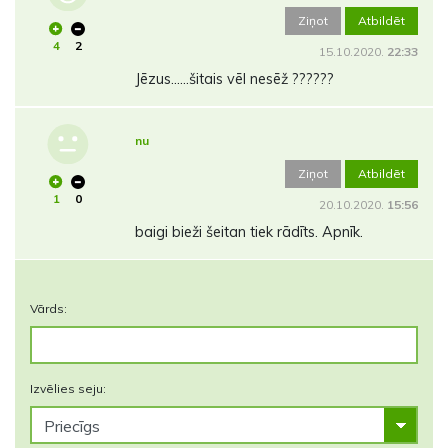
Ziņot
Atbildēt
4
2
15.10.2020.
22:33
Jēzus......šitais vēl nesēž ??????
nu
Ziņot
Atbildēt
1
0
20.10.2020.
15:56
baigi bieži šeitan tiek rādīts. Apnīk.
Vārds:
Izvēlies seju: