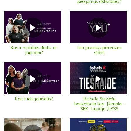
pieejamas aktivitātes?
Ielu jauniešu pieredzes
Kas ir mobilais darbs ar
stāsti
jaunatni?
Kas ir ielu jaunietis?
Betsafe Sieviešu
basketbola līga: Jūrmala -
SBK "Liepāja"/LSSS