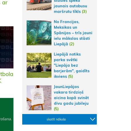
stāsies spēkā
 ar
jaunais autobusu
maršrutu tīkls
(3)
No Francijas,
Meksikas un
Spānijas – trīs jauni
ielu mākslas stāsti
Liepājā
(2)
Liepājā notiks
parka svētki
"Liepāja bez
barjerām", gaidīts
etbola
ikviens
(5)
K
JaunLiepājas
vakara tirdziņš
aicina kopā svinēt
divu gadu jubileju
(5)
skatīt nākošo