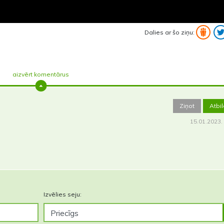
Dalies ar šo ziņu:
aizvērt komentārus
Ziņot
Atbi
15.01.2023.
Izvēlies seju: