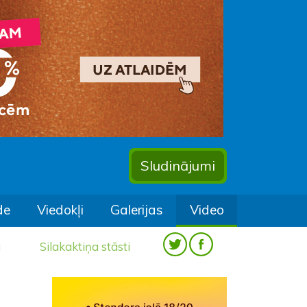
Sludinājumi
de
Viedokļi
Galerijas
Video
a
Silakaktiņa stāsti