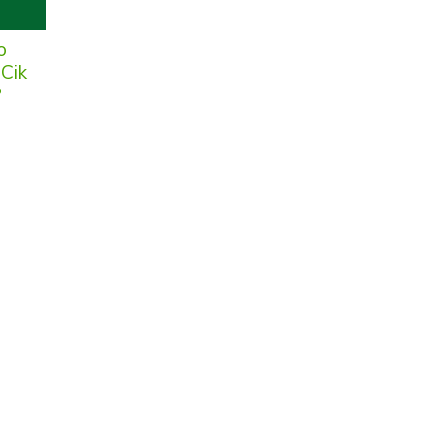
o
 Cik
?