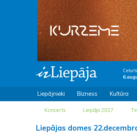
Ceturt
6.aug
Liepājnieki
Bizness
Kultūra
Koncerts
Liepāja 2027
Te
Liepājas domes 22.decembr