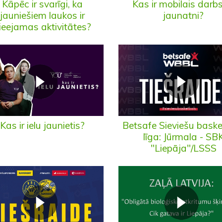
Kāpēc ir svarīgi, ka
Kas ir mobilais darbs
jauniešiem laukos ir
jaunatni?
ieejamas aktivitātes?
Kas ir ielu jaunietis?
Betsafe Sieviešu bask
līga: Jūrmala - SB
"Liepāja"/LSSS