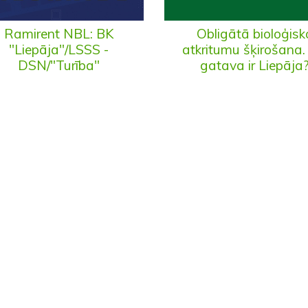
Ramirent NBL: BK
Obligātā bioloģisk
"Liepāja"/LSSS -
atkritumu šķirošana.
DSN/"Turība"
gatava ir Liepāja