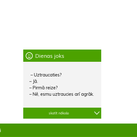
Dienas joks
– Uztraucaties?
– Jā.
– Pirmā reize?
– Nē, esmu uztraucies arī agrāk.
skatīt nākošo
i