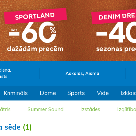
diena,
Askolds, Aisma
usts
Krimināls
Dome
Sports
Vide
Izklai
ātris
Summer Sound
Izstādes
Izglītīb
a sēde
(1)