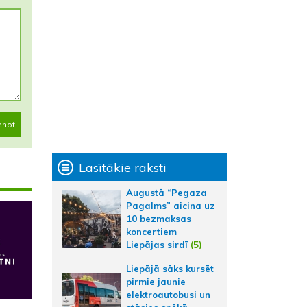
enot
Lasītākie raksti
Augustā “Pegaza
Pagalms” aicina uz
10 bezmaksas
koncertiem
Liepājas sirdī
(5)
Liepājā sāks kursēt
pirmie jaunie
elektroautobusi un