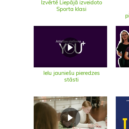
Izvērtē Liepājā izveidoto
Sporta klasi
p
Ielu jauniešu pieredzes
stāsti