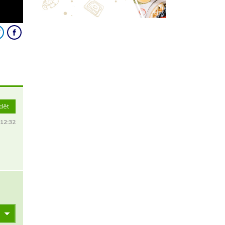
ldēt
12:32