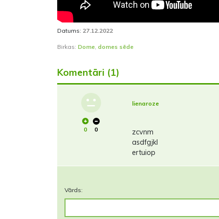
Datums:
27.12.2022
Birkas:
Dome
,
domes sēde
Komentāri (1)
lienaroze
0
0
zcvnm
asdfgjkl
ertuiop
Vārds: